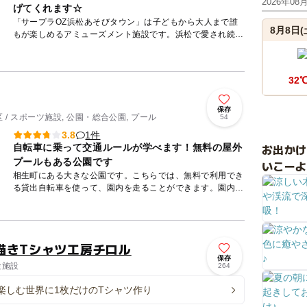
2026年08
げてくれます☆
「サープラOZ浜松あそびタウン」は子どもから大人まで誰
8月8日(
もが楽しめるアミューズメント施設です。浜松で愛され続け
て30年！お客様とともに作り上げてきた「OZ」の名をしっ
かりと残し...
32
保存
/ スポーツ施設, 公園・総合公園, プール
54
1件
3.8
お出か
自転車に乗って交通ルールが学べます！無料の屋外
プールもある公園です
いこーよ
相生町にある大きな公園です。こちらでは、無料で利用でき
る貸出自転車を使って、園内を走ることができます。園内に
は本物そっくりな信号機や標識などもあり、遊びながら交通
ルールを覚え...
描きTシャツ工房チロル
保存
験施設
264
楽しむ世界に1枚だけのTシャツ作り