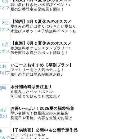
暑い夏に行きたい水遊びイベント♪
夏の定番恐竜＆昆虫展も開催！
【関西】8月＆夏休みのオススメ
夏休みの思い出作りに行きたい夏祭り
水遊びスポット＆子供無料イベントも
【東海】8月＆夏休みのオススメ
参加無料ポケモンスタンプラリー♪
気分爽快水遊びスポット情報も！
いこーよおすすめ【早割プラン】
ファミリー向け人気ホテルも！
旅行の予約は早めが断然お得♪
水分補給時は要注意！
直飲みしたペットボトル、
何日後まで飲んでも大丈夫？
お得いっぱい！2026夏の福袋特集
早い者勝ち！数量限定の人気福袋
発売日や価格、内容を最速でお届け
【子供映画】公開中＆公開予定作品
パウ・パトロールや