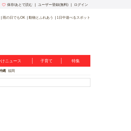
保存/あとで読む
ユーザー登録(無料)
ログイン
雨の日でもOK
動物とふれあう
1日中遊べるスポット
かけニュース
子育て
特集
沖縄
福岡