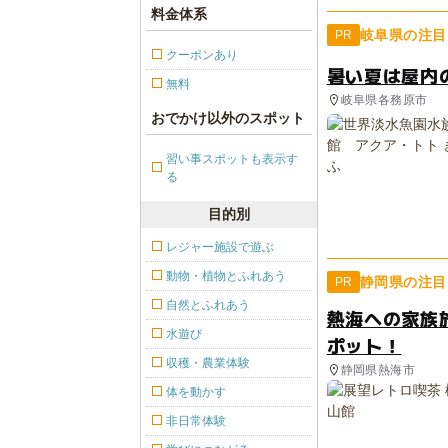
料金体系
岐阜県の注目
PR
クーポンあり
暑い夏は屋内
無料
岐阜県各務原市
おでかけ以外のスポット
習い事スポットも表示す
る
目的別
レジャー施設で遊ぶ
動物・植物とふれあう
静岡県の注目
PR
自然とふれあう
熱海への家族
水遊び
ポット！
収穫・農業体験
静岡県熱海市
体を動かす
非日常体験