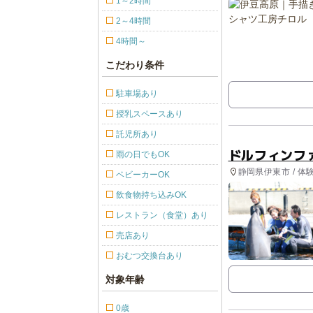
1～2時間
2～4時間
4時間～
こだわり条件
駐車場あり
授乳スペースあり
託児所あり
ドルフィンフ
雨の日でもOK
静岡県伊東市 / 
ベビーカーOK
飲食物持ち込みOK
レストラン（食堂）あり
売店あり
おむつ交換台あり
対象年齢
0歳