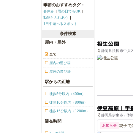
季節のおすすめタグ：
春休み
雨の日でもOK
動物とふれあう
1日中遊べるスポット
条件検索
相生公園
屋内・屋外
静岡県浜松市中央区 
全て
屋内の遊び場
屋外の遊び場
駅からの距離
徒歩5分以内（400m）
徒歩10分以内（800m）
伊豆高原｜手
徒歩15分以内（1200m）
静岡県伊東市 / 体
滞在時間
親子で
お知らせ