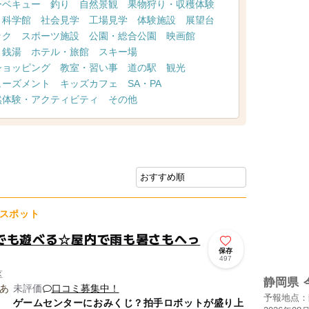
ーベキュー
釣り
自然景観
果物狩り・収穫体験
・科学館
社会見学
工場見学
体験施設
展望台
ック
スポーツ施設
公園・総合公園
映画館
・銭湯
ホテル・旅館
スキー場
ショッピング
教室・習い事
道の駅
観光
ューズメント
キッズカフェ
SA・PA
然体験・アクティビティ
その他
スポット
でも遊べる☆屋内で雨も暑さもへっ
保存
497
区
静岡県
未評価
口コミ募集中！
予報地点：
ゲームセンターにおみくじ？拍手ロボットが盛り上