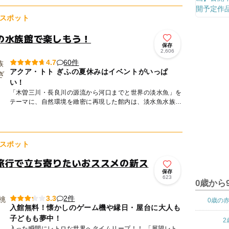
スポット
の水族館で楽しもう！
保存
2,606
60件
4.7
アクア・トト ぎふの夏休みはイベントがいっぱ
い！
「木曽三川・長良川の源流から河口までと世界の淡水魚」を
テーマに、自然環境を緻密に再現した館内は、淡水魚水族館
としては世界最大級！約220種、22000点の魚類や両生類、
植物な...
スポット
旅行で立ち寄りたいおススメの新ス
保存
623
0歳から
2件
3.3
0歳の
入館無料！懐かしのゲーム機や縁日・屋台に大人も
子どもも夢中！
2
入った瞬間にレトロな世界へタイムリープ！！ 「展望レト