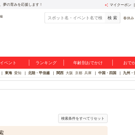
、夢の育みを応援します！
マイクーポン
春休み
イベント
ランキング
年齢別おでかけ
おで
東海
愛知
北陸・甲信越
関西
大阪
京都
兵庫
中国・四国
九州・
検索条件をすべてリセット
索