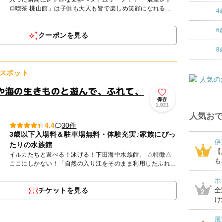
ロ喫茶 桃山館」は子供も大人も皆で楽しめ笑顔になれる、
4
昭和から平成の 魅力がいっぱいな屋内複合施設です。 入
口...
6
クーポンを見る
8
スポット
や海の生きものと遊んで、ふれて、
保存
1,921
人気おで
30件
4.4
3歳以下入場料＆駐車場無料・体験充実♪家族にぴっ
伊
たりの水族館
【
1
イルカたちと遊べる！泳げる！下田海中水族館。 △特徴△
も
ここにしかない！「自然の入り江をそのまま利用したふれあ
いの海」は、 東京ドーム約１個分の広さがあり、イルカ
ホ
た...
チケットを見る
全
2
け
展