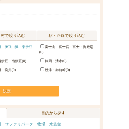
町村で絞り込む
駅・路線で絞り込む
田・伊豆白浜・東伊豆
富士山・富士宮・富士・御殿場
(0)
伊豆・南伊豆(0)
静岡・清水(0)
・袋井(0)
焼津・御前崎(0)
決定
目的から探す
園
サファリパーク
牧場
水族館