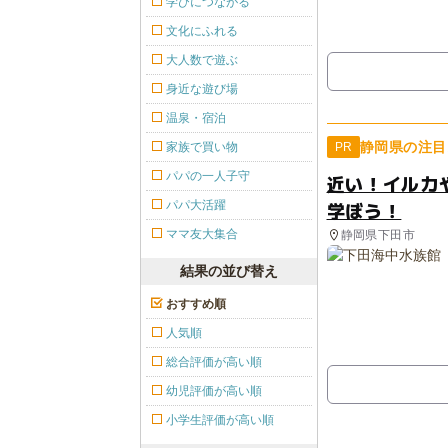
学びにつながる
文化にふれる
大人数で遊ぶ
身近な遊び場
温泉・宿泊
静岡県の注目
家族で買い物
PR
パパの一人子守
近い！イルカ
学ぼう！
パパ大活躍
ママ友大集合
静岡県下田市
結果の並び替え
おすすめ順
人気順
総合評価が高い順
幼児評価が高い順
小学生評価が高い順