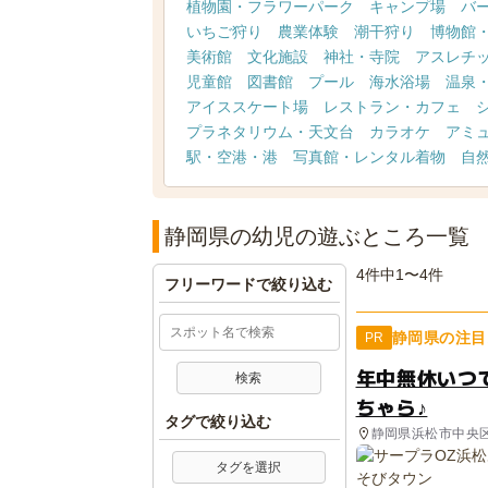
植物園・フラワーパーク
キャンプ場
バ
いちご狩り
農業体験
潮干狩り
博物館
美術館
文化施設
神社・寺院
アスレチ
児童館
図書館
プール
海水浴場
温泉
アイススケート場
レストラン・カフェ
プラネタリウム・天文台
カラオケ
アミ
駅・空港・港
写真館・レンタル着物
自
静岡県の幼児の遊ぶところ一覧
4件中1〜4件
フリーワードで絞り込む
静岡県の注目
PR
年中無休いつ
ちゃら♪
タグで絞り込む
静岡県浜松市中央
タグを選択