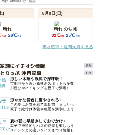
月08日 06時00分
発表
土)
8月9日(日)
晴れ
晴れ のち 雨
℃
26℃
32℃
25℃
[+2]
[+1]
[0]
[+5]
降水確率・週間天気を見る
け家族にイチオシ情報
とりっぷ 注目記事
涼しい木陰や渓流で深呼吸！
市街地から近い森林浴スポットも多数
川遊びやハイキングを親子で満喫♪
涼やかな音色に癒やされる♪
この夏は浴衣を着て風鈴市・まつりへ！
親子で絵付け体験や絶景を満喫しよう
夏の朝に早起きしておでかけ♪
親子で神秘的なハスの絶景を楽しもう！
スイレンとの違い＆ハスまつり情報も