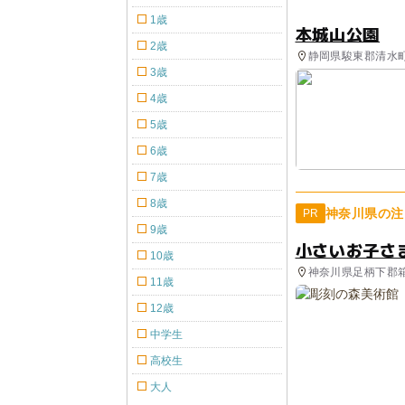
1歳
本城山公園
2歳
静岡県駿東郡清水町 
3歳
4歳
5歳
6歳
7歳
8歳
神奈川県の注
PR
9歳
小さいお子さ
10歳
神奈川県足柄下郡
11歳
12歳
中学生
高校生
大人