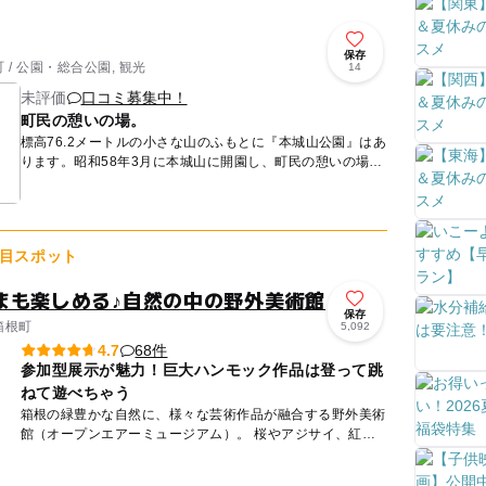
保存
/ 公園・総合公園, 観光
14
未評価
口コミ募集中！
町民の憩いの場。
標高76.2メートルの小さな山のふもとに『本城山公園』はあ
ります。昭和58年3月に本城山に開園し、町民の憩いの場と
なっています。今はお城は残っていませんが、かつて本城山
に北条...
目スポット
まも楽しめる♪自然の中の野外美術館
保存
箱根町
5,092
68件
4.7
参加型展示が魅力！巨大ハンモック作品は登って跳
ねて遊べちゃう
箱根の緑豊かな自然に、様々な芸術作品が融合する野外美術
館（オープンエアーミュージアム）。 桜やアジサイ、紅葉
など、四季のうつろいのなかで作品の新たな一面が見えてく
るから...