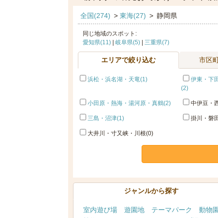
全国(274)
>
東海(27)
>
静岡県
同じ地域のスポット:
愛知県(11)
|
岐阜県(5)
|
三重県(7)
エリアで絞り込む
市区
浜松・浜名湖・天竜(1)
伊東・下
(2)
小田原・熱海・湯河原・真鶴(2)
中伊豆・西
三島・沼津(1)
掛川・磐田
大井川・寸又峡・川根(0)
ジャンルから探す
室内遊び場
遊園地
テーマパーク
動物