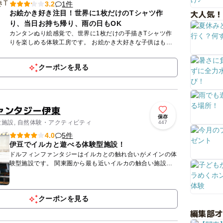
1件
3.2
大人気！
お絵かき好き注目！世界に1枚だけのTシャツ作
り、当日お持ち帰り、雨の日もOK
カンタンぬり絵感覚で、世界に1枚だけの手描きTシャツ作
りを楽しめる体験工房です。 お絵かき大好きな子供はもち
ろん、 絵を描くのが苦手な子供でも、カンタンに絵が描け
る型...
クーポンを見る
ァンタジー伊東
保存
体験施設, 自然体験・アクティビティ
447
5件
4.0
伊豆でイルカと遊べる体験型施設！
ドルフィンファンタジーはイルカとの触れ合いがメインの体
験型施設です。 関東圏から最も近いイルカの触合い施設
で、水族館とは違った形でイルカ達と遊ぶ事ができます。
メインとな...
クーポンを見る
編集部