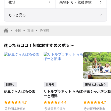
牧場
果物狩り・収穫体験
もっと見る
室内遊び場
遊園地
全国
東海
静岡県
テーマパーク
動物園
迷ったらココ！旬なおすすめスポット
サファリパーク
植物園・フラワーパー
ク
キャンプ場
バーベキュー
釣り
自然景観
日帰り
日帰り
動物とふれあう
伊豆ぐらんぱる公園
リトルプラネット ららぽ
伊豆シャボテン動
いちご狩り
農業体験
ーと沼津
4.7
4.4
4.7
潮干狩り
社会見学
静岡県伊東市
静岡県沼津市
静岡県伊東市