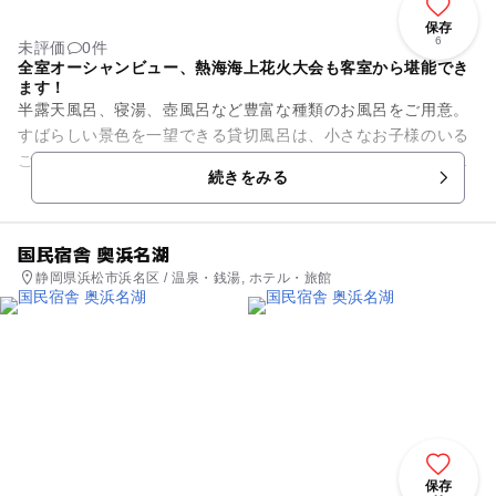
保存
6
未評価
0件
全室オーシャンビュー、熱海海上花火大会も客室から堪能でき
ます！
半露天風呂、寝湯、壺風呂など豊富な種類のお風呂をご用意。
すばらしい景色を一望できる貸切風呂は、小さなお子様のいる
ご家族もプライベートな時をゆっくりお過ごしいただけます。
続きをみる
相模灘の高台にある...
国民宿舎 奥浜名湖
静岡県浜松市浜名区 / 温泉・銭湯, ホテル・旅館
保存