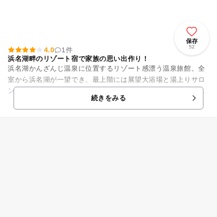
保存
52
4.0
1件
浜名湖畔のリゾート宿で家族の思い出作り！
浜名湖かんざんじ温泉に位置するリゾート感漂う温泉旅館。全
室から浜名湖が一望でき、最上階には展望大浴場と湯上りサロ
ン、屋上には露天風呂まである癒しの空間です。 ホテル内に小
続きをみる
さなお子さんでもプール...