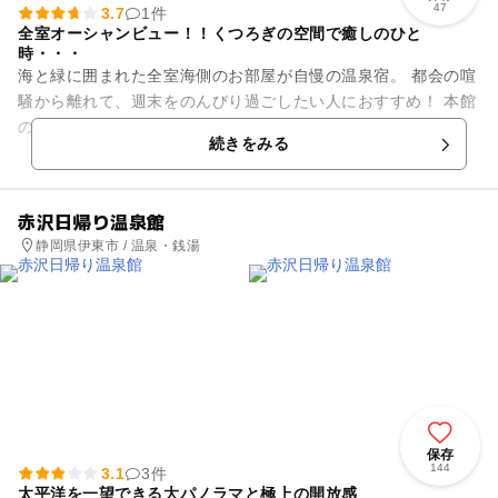
47
3.7
1件
全室オーシャンビュー！！くつろぎの空間で癒しのひと
時・・・
海と緑に囲まれた全室海側のお部屋が自慢の温泉宿。 都会の喧
騒から離れて、週末をのんびり過ごしたい人におすすめ！ 本館
の3階にある弓ヶ浜温泉「鈴の湯」では、潮騒の音が間近に聞
続きをみる
こえる「庭園露天風...
赤沢日帰り温泉館
静岡県伊東市 / 温泉・銭湯
保存
144
3.1
3件
太平洋を一望できる大パノラマと極上の開放感