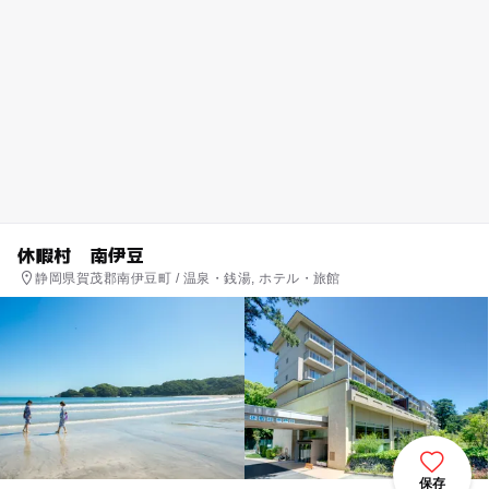
休暇村 南伊豆
静岡県賀茂郡南伊豆町 / 温泉・銭湯, ホテル・旅館
保存