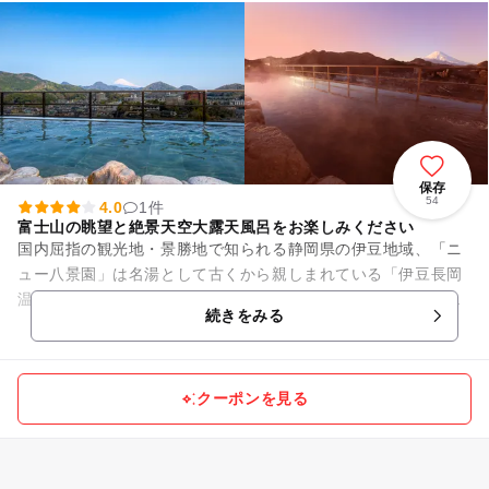
保存
54
4.0
1件
富士山の眺望と絶景天空大露天風呂をお楽しみください
国内屈指の観光地・景勝地で知られる静岡県の伊豆地域、「ニ
ュー八景園」は名湯として古くから親しまれている「伊豆長岡
温泉郷」の高台に佇む温泉旅館です。屋上にある大露天風呂
続きをみる
「天空風呂」は宿の自慢であり...
クーポンを見る