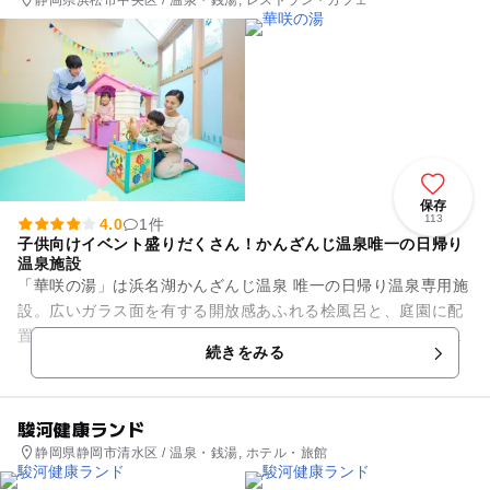
保存
113
4.0
1件
子供向けイベント盛りだくさん！かんざんじ温泉唯一の日帰り
温泉施設
「華咲の湯」は浜名湖かんざんじ温泉 唯一の日帰り温泉専用施
設。広いガラス面を有する開放感あふれる桧風呂と、庭園に配
置された木漏れ日の湯や露天風呂が楽しめる「桧香の湯」。自
続きをみる
然石を配した岩風呂や、シ...
駿河健康ランド
静岡県静岡市清水区 / 温泉・銭湯, ホテル・旅館