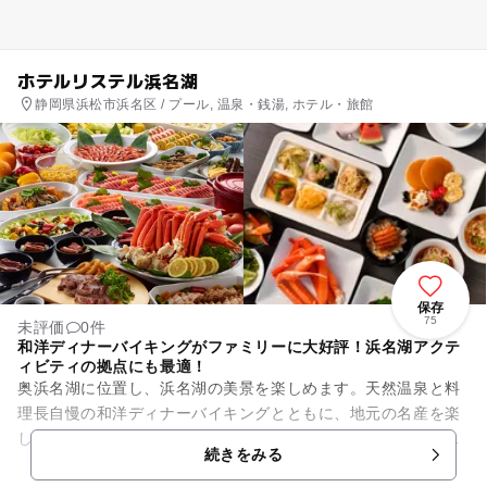
ホテルリステル浜名湖
静岡県浜松市浜名区 / プール, 温泉・銭湯, ホテル・旅館
保存
75
未評価
0件
和洋ディナーバイキングがファミリーに大好評！浜名湖アクテ
ィビティの拠点にも最適！
奥浜名湖に位置し、浜名湖の美景を楽しめます。天然温泉と料
理長自慢の和洋ディナーバイキングとともに、地元の名産を楽
しめます。アルカリ度が高く、つかると肌がスベスベになると
続きをみる
いわれていることから、とく...