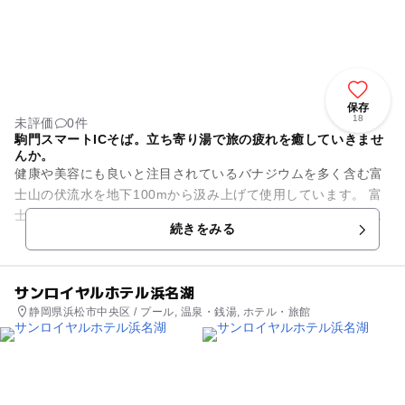
保存
18
未評価
0件
駒門スマートICそば。立ち寄り湯で旅の疲れを癒していきませ
んか。
健康や美容にも良いと注目されているバナジウムを多く含む富
士山の伏流水を地下100mから汲み上げて使用しています。 富
士山の伏流水は、富士山に降った雪や雨が地中深くに浸透し幾
続きをみる
層にも重なった玄...
サンロイヤルホテル浜名湖
静岡県浜松市中央区 / プール, 温泉・銭湯, ホテル・旅館