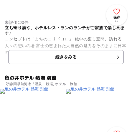
保存
12
未評価
0件
立ち寄り湯や、ホテルレストランのランチがご家族で楽しめま
す♪
コンセプトは「まちのヨリドコロ」 旅中の癒し空間、訪れる
人々の憩いの場 富士の恵まれた大自然の魅力をそのままに日本
の 古き良き伝統・文化・地産の歴史を体感できる空間で 訪れ
続きをみる
る人にとって”...
亀の井ホテル 熱海 別館
静岡県熱海市 / 温泉・銭湯, ホテル・旅館