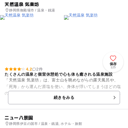
天然温泉 気楽坊
静岡県御殿場市 / 温泉・銭湯
保存
125
4.2
2件
たくさんの温泉と個室休憩処で心も体も癒される温泉施設
「天然温泉 気楽坊」は、富士山を眺めながらの露天風呂や、
「死海」から運んだ原塩を使い、身体が浮いてしまうほどの塩
の湯、バイブラバスやジェットバスも完備した大浴場など、そ
続きをみる
の他いろいろなお風呂がたっ...
ニュー八景園
静岡県伊豆の国市 / 温泉・銭湯, ホテル・旅館