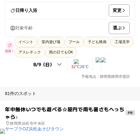
変更
日帰り入浴
選ぶ
対象年齢
イベント
室内遊び場
プール
子ども映画
工場見学
注目！
アスレチック
雨の日でもOK
32°C
26°C
予報地点：静岡県静岡市葵区
81件のスポット
年中無休いつでも遊べる☆屋内で雨も暑さもへっち
ゃら♪
静岡県浜松市中央区