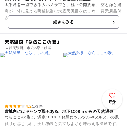
太平洋を一望できる大パノラマと、極上の開放感。 空と海と湯
舟が一体に見える眺望抜群の大露天風呂をはじめ、 露天風呂付
き個室、タイ古式マッサージやお食事など、 1日ごゆっくりと
続きをみる
お過ごしくださ...
天然温泉「ならここの湯」
静岡県掛川市 / 温泉・銭湯
保存
112
4.2
3件
敷地内にはキャンプ場もある、地下1500ｍからの天然温泉
ならここの湯は、源泉100％！お肌にツルツルやヌルヌルの肌
触りが感じられ、美肌効果と気持ちよさが味わえる温泉です。