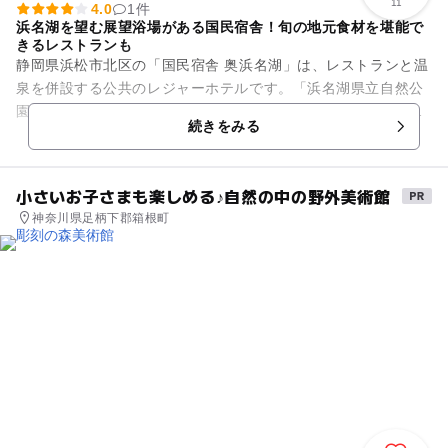
11
4.0
1件
浜名湖を望む展望浴場がある国民宿舎！旬の地元食材を堪能で
きるレストランも
静岡県浜松市北区の「国民宿舎 奥浜名湖」は、レストランと温
泉を併設する公共のレジャーホテルです。「浜名湖県立自然公
園」内の山間にあり、雄大な自然に包まれてゆったりと過ごせ
続きをみる
ます。井伊直虎ゆかりの「...
小さいお子さまも楽しめる♪自然の中の野外美術館
神奈川県足柄下郡箱根町