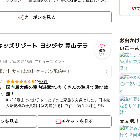
クション・一部店舗の休止などを公式HPにて掲載しており
ます。 必ずご確認いただき、ご理解の上、ご来園ください
37
ますようお...
クーポンを見る
お出か
キッズリゾート ヨシヅヤ 豊山テラ
いこーよ
保存
7,515
山町 / 室内遊び場, アミューズメント
限定】大人1名無料クーポン配信中！
53件
4.5
国内最大級の室内遊園地♪たくさんの遊具で遊び放
題！
0～12歳までのお子さまとそのご家族を対象とした、日本最
大級規模の会員制【室内遊び場】です。 約750 坪もの広い
室内には、大人も一緒に遊べる滑り台などのふわふわ遊具
や、さ...
大人気！
ポンを見る
チケットを見る