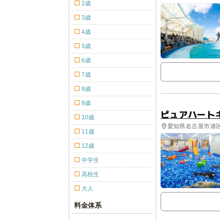
知多ビ
2歳
3歳
4歳
5歳
6歳
7歳
8歳
9歳
ピュアハート
10歳
愛知県名古屋市港区
11歳
12歳
中学生
高校生
大人
料金体系