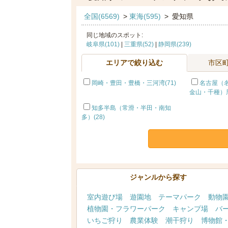
全国(6569)
>
東海(595)
>
愛知県
同じ地域のスポット:
岐阜県(101)
|
三重県(52)
|
静岡県(239)
エリアで絞り込む
市区
岡崎・豊田・豊橋・三河湾(71)
名古屋（
金山・千種）周
知多半島（常滑・半田・南知
多）(28)
ジャンルから探す
室内遊び場
遊園地
テーマパーク
動物
植物園・フラワーパーク
キャンプ場
バ
いちご狩り
農業体験
潮干狩り
博物館