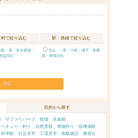
町村で絞り込む
駅・路線で絞り込む
名駅・栄・名古屋城・
犬山・一宮・小牧・瀬戸・各務
辺(50)
原・尾張(54)
決定
目的から探す
園
サファリパーク
牧場
水族館
ーベキュー
釣り
自然景観
果物狩り・収穫体験
・科学館
社会見学
工場見学
体験施設
展望台