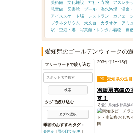
美術館
文化施設
神社・寺院
アスレチ
児童館
図書館
プール
海水浴場
温泉
アイススケート場
レストラン・カフェ
プラネタリウム・天文台
カラオケ
アミ
駅・空港・港
写真館・レンタル着物
自
愛知県のゴールデンウィークの
203件中1〜15件
フリーワードで絞り込む
愛知県の注目
PR
冷暖房完備の
す！
タグで絞り込む
愛知県知多郡美浜
タグを選択
季節のおすすめタグ：
春休み
雨の日でもOK