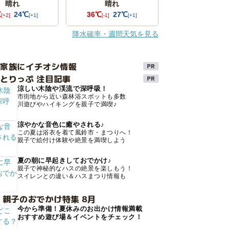
晴れ
晴れ
℃
24℃
36℃
27℃
[+2]
[+1]
[-1]
[+1]
降水確率・週間天気を見る
け家族にイチオシ情報
とりっぷ 注目記事
涼しい木陰や渓流で深呼吸！
市街地から近い森林浴スポットも多数
川遊びやハイキングを親子で満喫♪
涼やかな音色に癒やされる♪
この夏は浴衣を着て風鈴市・まつりへ！
親子で絵付け体験や絶景を満喫しよう
夏の朝に早起きしておでかけ♪
親子で神秘的なハスの絶景を楽しもう！
スイレンとの違い＆ハスまつり情報も
 親子のおでかけ特集 8月
今から準備！夏休みのお出かけ情報満載
おすすめ遊び場＆イベントをチェック！