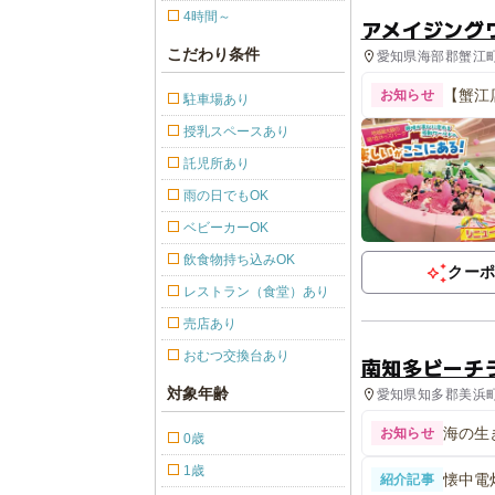
4時間～
アメイジング
こだわり条件
愛知県海部郡蟹江町
【蟹江
お知らせ
駐車場あり
授乳スペースあり
託児所あり
雨の日でもOK
ベビーカーOK
飲食物持ち込みOK
クー
レストラン（食堂）あり
売店あり
おむつ交換台あり
南知多ビーチ
対象年齢
愛知県知多郡美浜町 
海の生
お知らせ
0歳
1歳
懐中電
紹介記事