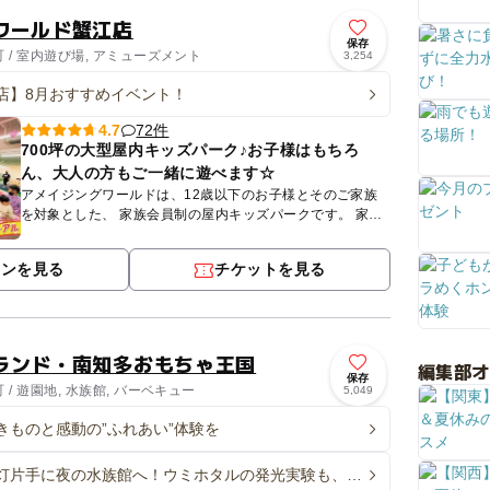
ワールド蟹江店
保存
 / 室内遊び場, アミューズメント
3,254
店】8月おすすめイベント！
72件
4.7
700坪の大型屋内キッズパーク♪お子様はもちろ
ん、大人の方もご一緒に遊べます☆
アメイジングワールドは、12歳以下のお子様とそのご家族
を対象とした、 家族会員制の屋内キッズパークです。 家で
はできない大きな遊びを安心・安全にご家族みんなで楽しめ
る屋内...
ポンを見る
チケットを見る
ランド・南知多おもちゃ王国
編集部
保存
/ 遊園地, 水族館, バーベキュー
5,049
きものと感動の”ふれあい”体験を
灯片手に夜の水族館へ！ウミホタルの発光実験も、南