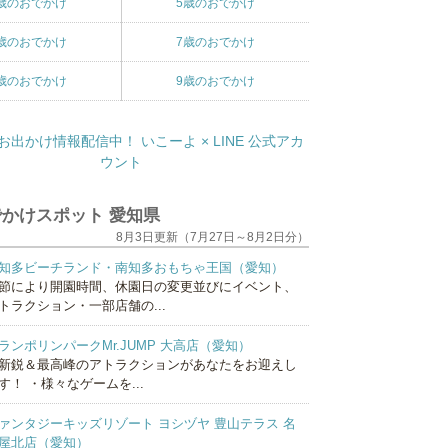
歳のおでかけ
5歳のおでかけ
歳のおでかけ
7歳のおでかけ
歳のおでかけ
9歳のおでかけ
かけスポット 愛知県
8月3日更新（7月27日～8月2日分）
知多ビーチランド・南知多おもちゃ王国（愛知）
節により開園時間、休園日の変更並びにイベント、
トラクション・一部店舗の...
ランポリンパークMr.JUMP 大高店（愛知）
新鋭＆最高峰のアトラクションがあなたをお迎えし
す！ ・様々なゲームを...
ァンタジーキッズリゾート ヨシヅヤ 豊山テラス 名
屋北店（愛知）