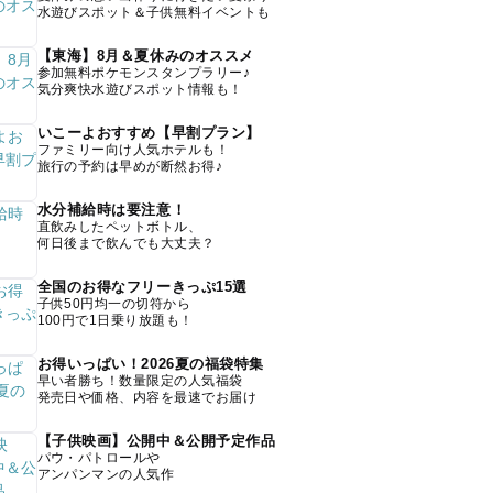
水遊びスポット＆子供無料イベントも
【東海】8月＆夏休みのオススメ
参加無料ポケモンスタンプラリー♪
気分爽快水遊びスポット情報も！
いこーよおすすめ【早割プラン】
ファミリー向け人気ホテルも！
旅行の予約は早めが断然お得♪
水分補給時は要注意！
直飲みしたペットボトル、
何日後まで飲んでも大丈夫？
全国のお得なフリーきっぷ15選
子供50円均一の切符から
100円で1日乗り放題も！
お得いっぱい！2026夏の福袋特集
早い者勝ち！数量限定の人気福袋
発売日や価格、内容を最速でお届け
【子供映画】公開中＆公開予定作品
パウ・パトロールや
アンパンマンの人気作