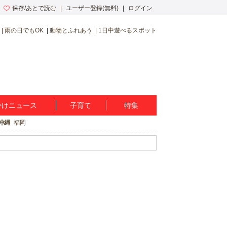
保存/あとで読む
ユーザー登録(無料)
ログイン
雨の日でもOK
動物とふれあう
1日中遊べるスポット
かけニュース
子育て
特集
沖縄
福岡