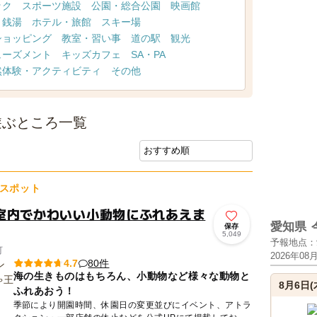
ック
スポーツ施設
公園・総合公園
映画館
・銭湯
ホテル・旅館
スキー場
ショッピング
教室・習い事
道の駅
観光
ューズメント
キッズカフェ
SA・PA
然体験・アクティビティ
その他
遊ぶところ一覧
スポット
室内でかわいい小動物にふれあえま
愛知県
保存
5,049
予報地点：
町
2026年08
80件
4.7
海の生きものはもちろん、小動物など様々な動物と
8月6日(
ふれあおう！
季節により開園時間、休園日の変更並びにイベント、アトラ