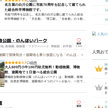
35件
4.6
4
名古屋の白川公園に市政70周年を記念して建てられ
た総合科学博物館です。
6
市政70周年を記念し、名古屋の白川公園に建てられた総合
科学博物館です。「天文館」「理工館」「生命館」の３館か
8
らなり、自然界のさまざまな科学現象を紹介しています。
「みて...
物公園・のんほいパーク
保存
園地, 動物園, 植物園・フラワーパーク, 博物館・科学館
2,646
人気おで
物園で冒険気分！遊園地も乗り放題になる「のんほい
ナイトZOO」開催
45件
4.7
南
大人600円小中100円幼児無料！動植物園、博物
季
1
館、遊園地で１日遊べる総合公園
ア
豊橋総合動植物公園（のんほいパーク）は、動物園、植物
園、自然史博物館、遊園地の４つのゾーンがあり、一日では
ト
遊び尽くせないほど。動物園にはアジアゾウ、キリン、ライ
最
2
オン、レッサー...
ま
館
フ
保存
古