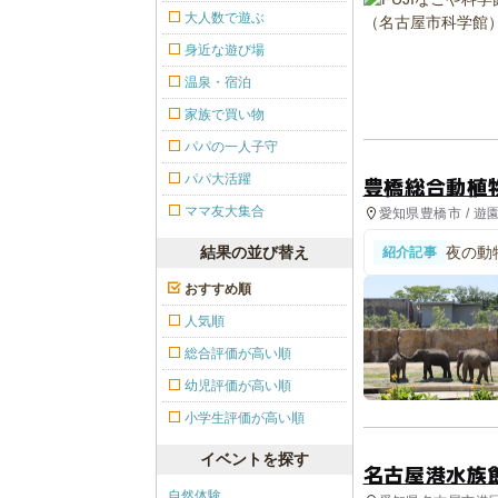
大人数で遊ぶ
身近な遊び場
温泉・宿泊
家族で買い物
パパの一人子守
パパ大活躍
豊橋総合動植
ママ友大集合
愛知県豊橋市 / 遊
結果の並び替え
夜の動
紹介記事
パーク
おすすめ順
人気順
総合評価が高い順
幼児評価が高い順
小学生評価が高い順
イベントを探す
名古屋港水族
自然体験