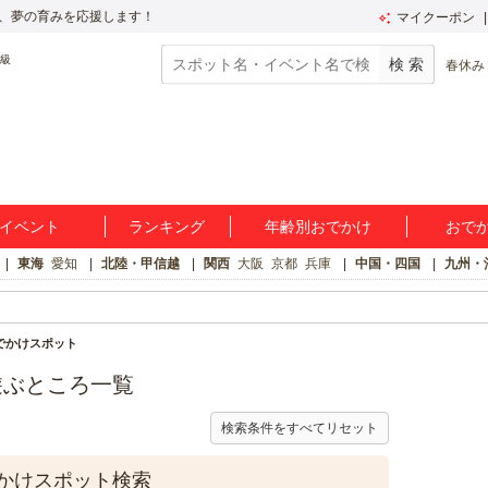
、夢の育みを応援します！
マイクーポン
春休み
イベント
ランキング
年齢別おでかけ
おで
東海
愛知
北陸・甲信越
関西
大阪
京都
兵庫
中国・四国
九州・
でかけスポット
遊ぶところ一覧
検索条件をすべてリセット
かけスポット検索