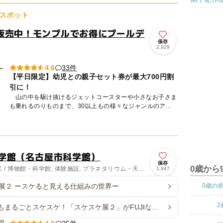
スポット
販売中！モンプルでお得にプールデ
保存
2,929
33件
4.6
【平日限定】幼児との親子セット券が最大700円割
引に！
山の中を駆け抜けるジェットコースターや小さなお子さま
も乗れるのりものまで、30以上もの様々なジャンルのアト
ラクションが揃う「日本モンキーパーク」は、季節ごとのイ
ベントも開催...
科学館（名古屋市科学館）
保存
0歳から
 / 博物館・科学館, 体験施設, プラネタリウム・天文
1,947
展２ ースケると見える仕組みの世界ー
0歳の
2
もまるごとスケスケ！「スケスケ展２」がFUJIなご
館で開催