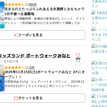
ーチランドで開催
80件
4.7
生きものとたっぷりふれあえる水族館とおもちゃで
1日中遊べる遊園地
季節により開園時間、休園日の変更並びにイベント、アトラ
クション・一部店舗の休止などを公式HPにて掲載しており
ます。 必ずご確認いただき、ご理解の上、ご来園ください
ますようお...
クーポンを見る
キッズランド ポートウォークみなと
保存
 / 室内遊び場
224
3件
4.7
2025年11月15日(土)ポートウォークみなと３Fにオ
ープン！！
大型室内あそびば「ピュアハートキッズランド」 2025年11
月15日(土)ポートウォークみなと3Fにリニューアルオープ
ン！！ ピュアキッズは完全会員制の大型室内公園で...
チケットを見る