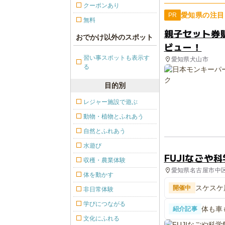
クーポンあり
愛知県の注目
PR
無料
親子セット券
おでかけ以外のスポット
ビュー！
習い事スポットも表示す
愛知県犬山市
る
目的別
レジャー施設で遊ぶ
動物・植物とふれあう
自然とふれあう
水遊び
FUJIなごや
収穫・農業体験
愛知県名古屋市中区
体を動かす
台
スケスケ
開催中
非日常体験
学びにつながる
体も車
紹介記事
や科学
文化にふれる