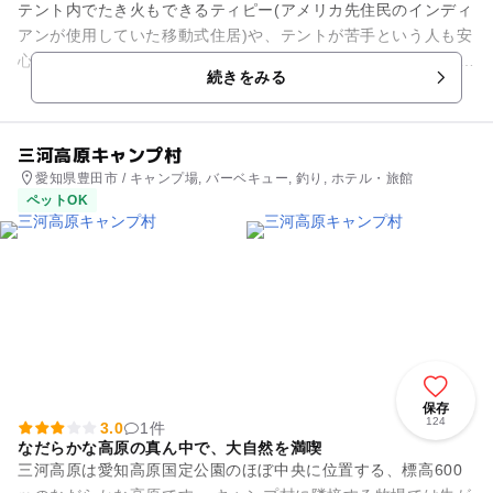
テント内でたき火もできるティピー(アメリカ先住民のインディ
アンが使用していた移動式住居)や、テントが苦手という人も安
心の和室(寝具の提供なし。300円のレンタルシュラフあり)等も
続きをみる
あり、いろいろな...
三河高原キャンプ村
愛知県豊田市 / キャンプ場, バーベキュー, 釣り, ホテル・旅館
ペットOK
保存
124
3.0
1件
なだらかな高原の真ん中で、大自然を満喫
三河高原は愛知高原国定公園のほぼ中央に位置する、標高600