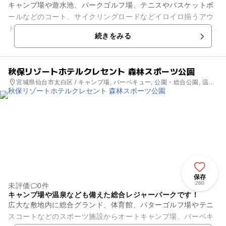
キャンプ場や遊水池、パークゴルフ場、テニスやバスケットボ
ールなどのコート、サイクリングロードなどイロイロ揃うアウ
トドアリゾートです。 ここに来れば子どもたちのどんなリクエ
続きをみる
ストにも応えてあげられ...
秋保リゾートホテルクレセント 森林スポーツ公園
宮城県仙台市太白区 / キャンプ場, バーベキュー, 公園・総合公園, 温
泉・銭湯
保存
260
未評価
0件
キャンプ場や温泉なども備えた総合レジャーパークです！
広大な敷地内に総合グランド、体育館、パターゴルフ場やテニ
スコートなどのスポーツ施設からオートキャンプ場、バーベキ