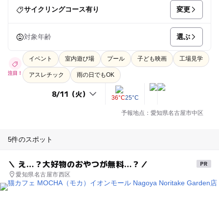
変更
サイクリングコース有り
選ぶ
対象年齢
イベント
室内遊び場
プール
子ども映画
工場見学
注目！
アスレチック
雨の日でもOK
36°C
25°C
予報地点：愛知県名古屋市中区
5件のスポット
＼ え…？大好物のおやつが無料…？／
愛知県名古屋市西区