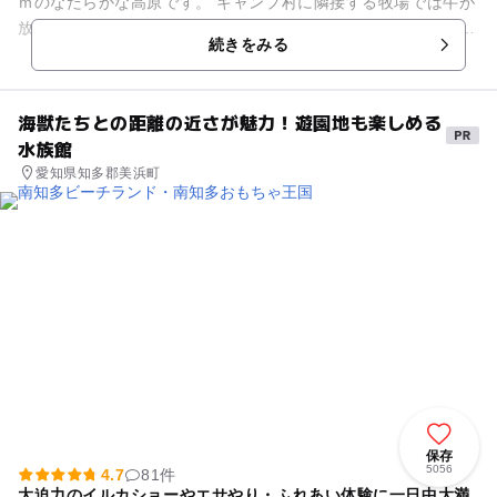
ｍのなだらかな高原です。 キャンプ村に隣接する牧場では牛が
放牧されており、ヤギ、ウサギ等の小動物にも会えます。 そん
続きをみる
なのんびりとした...
海獣たちとの距離の近さが魅力！遊園地も楽しめる
水族館
愛知県知多郡美浜町
保存
5056
4.7
81件
大迫力のイルカショーやエサやり・ふれあい体験に一日中大満