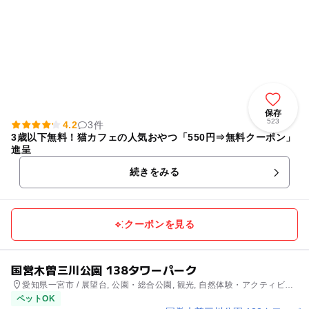
保存
523
4.2
3件
3歳以下無料！猫カフェの人気おやつ「550円⇒無料クーポン」
進呈
続きをみる
クーポンを見る
国営木曽三川公園 138タワーパーク
愛知県一宮市 / 展望台, 公園・総合公園, 観光, 自然体験・アクティビテ
ィ
ペットOK