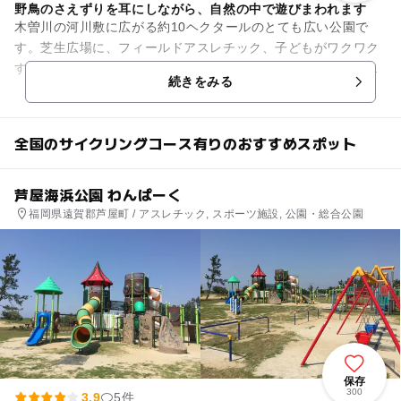
野鳥のさえずりを耳にしながら、自然の中で遊びまわれます
木曽川の河川敷に広がる約10ヘクタールのとても広い公園で
す。芝生広場に、フィールドアスレチック、子どもがワクワク
するようなコンビネーション遊具、緑が生い茂る散策の森、サ
続きをみる
イクリングロード、キャンプ...
全国のサイクリングコース有りのおすすめスポット
芦屋海浜公園 わんぱーく
福岡県遠賀郡芦屋町 / アスレチック, スポーツ施設, 公園・総合公園
保存
300
3.9
5件