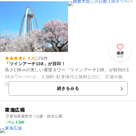
保存
870
4.4
26件
「ツインアーチ138」が目印！
高さ138ｍの美しい展望タワー「ツインアーチ138」が目印の1
38タワーパーク。入場料･駐車場代も無料なのに、広場や施
設、イベントなどが充実していて、愛知県では人気の高い遊び
続きをみる
場の一つ。お子様には...
東海広場
愛知県愛西市 / 公園・総合公園
ペットOK