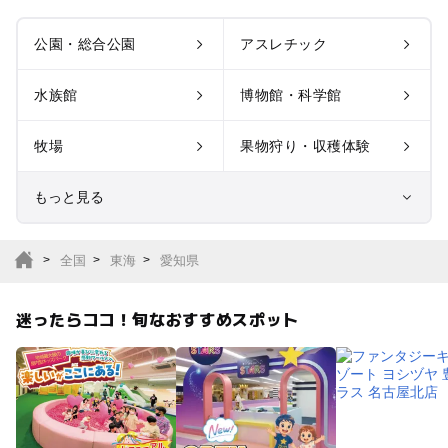
公園・総合公園
アスレチック
水族館
博物館・科学館
牧場
果物狩り・収穫体験
もっと見る
室内遊び場
遊園地
全国
東海
愛知県
テーマパーク
動物園
迷ったらココ！旬なおすすめスポット
サファリパーク
植物園・フラワーパー
ク
キャンプ場
バーベキュー