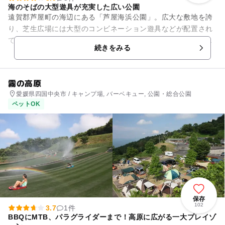
海のそばの大型遊具が充実した広い公園
遠賀郡芦屋町の海辺にある「芦屋海浜公園」。広大な敷地を誇
り、芝生広場には大型のコンビネーション遊具などが配置され
ています。遠足やさまざまなイベントが実施される場でもあ
続きをみる
り、日々多くのファミリーなど...
霧の高原
愛媛県四国中央市 / キャンプ場, バーベキュー, 公園・総合公園
ペットOK
保存
102
3.7
1件
BBQにMTB、パラグライダーまで！高原に広がる一大プレイゾ