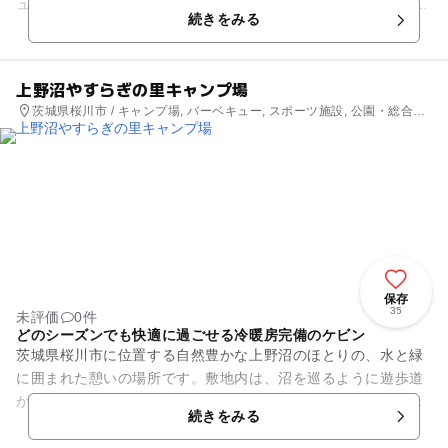
ューガーデンまで備えた総合レジャーパークです。 オートキャ
続きをみる
ンプ場は豊かな自然...
上野沼やすらぎの里キャンプ場
茨城県桜川市 / キャンプ場, バーベキュー, スポーツ施設, 公園・総合公
園
保存
35
未評価
0件
どのシーズンでも快適に過ごせる冷暖房完備のケビン
茨城県桜川市に位置する自然豊かな上野沼のほとりの、水と緑
に囲まれた憩いの場所です。敷地内は、沼を巡るように遊歩道
が整備され、散策やジョギング、バードウォッチング、サイク
続きをみる
リングができる他、テニスコ...