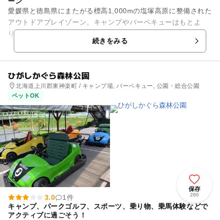
ーン
愛媛県と徳島県にまたがる標高1,000mの塩塚高原に整備された
アウトドアプレイゾーン。キャンプやバーベキューはもとよ
り、マウンテンバイクやパラグライダーといったアクティビテ
続きをみる
ィを満喫できます。バー...
ひがしかぐら森林公園
北海道上川郡東神楽町 / キャンプ場, バーベキュー, 公園・総合公園
ペットOK
保存
280
3.0
1件
キャンプ、パークゴルフ、スポーツ、乗り物、乗馬体験などで
アクティブに過ごそう！