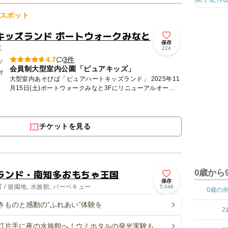
スポット
キッズランド ポートウォークみなと
保存
区
224
3件
4.7
会員制大型室内公園「ピュアキッズ」
大型室内あそびば「ピュアハートキッズランド」 2025年11
月15日(土)ポートウォークみなと3Fにリニューアルオープ
ン！！ ピュアキッズは完全会員制の大型室内公園で...
チケットを見る
ランド・南知多おもちゃ王国
0歳から
保存
/ 遊園地, 水族館, バーベキュー
5,048
0歳の
きものと感動の”ふれあい”体験を
2
灯片手に夜の水族館へ！ウミホタルの発光実験も、南