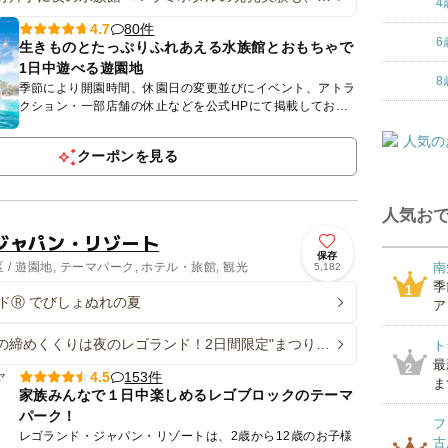
4
ーチランドで開催
80件
4.7
6
生きものとたっぷりふれあえる水族館とおもちゃで
1日中遊べる遊園地
8
季節により開園時間、休園日の変更並びにイベント、アトラ
クション・一部店舗の休止などを公式HPにて掲載しており
ます。 必ずご確認いただき、ご理解の上、ご来園ください
ますようお...
クーポンを見る
人気おで
ジャパン・リゾート
保存
/ 遊園地, テーマパーク, ホテル・旅館, 観光
南
5,182
季
1
ドⓇ でびしょぬれの夏
ア
の締めくくりは夜のレゴランド！2日間限定"まつりナ
ト
開催 盆踊りショーも
最
2
153件
4.5
ま
家族みんなで１日中楽しめるレゴブロックのテーマ
パーク！
フ
レゴランド・ジャパン・リゾートは、2歳から12歳のお子様
古