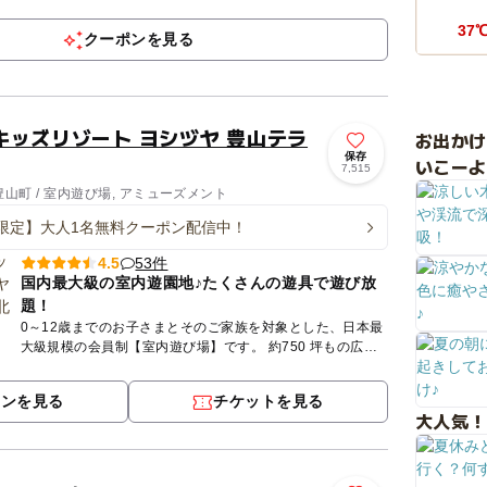
安心の「全天候型」屋内施設です。MOCHAが目指してい
る...
37
クーポンを見る
キッズリゾート ヨシヅヤ 豊山テラ
お出か
保存
いこーよ
7,515
山町 / 室内遊び場, アミューズメント
限定】大人1名無料クーポン配信中！
53件
4.5
国内最大級の室内遊園地♪たくさんの遊具で遊び放
題！
0～12歳までのお子さまとそのご家族を対象とした、日本最
大級規模の会員制【室内遊び場】です。 約750 坪もの広い
室内には、大人も一緒に遊べる滑り台などのふわふわ遊具
や、さ...
ポンを見る
チケットを見る
大人気！