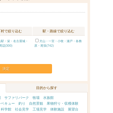
町村で絞り込む
駅・路線で絞り込む
名駅・栄・名古屋城・
犬山・一宮・小牧・瀬戸・各務
辺(300)
原・尾張(742)
決定
目的から探す
園
サファリパーク
牧場
水族館
ーベキュー
釣り
自然景観
果物狩り・収穫体験
・科学館
社会見学
工場見学
体験施設
展望台