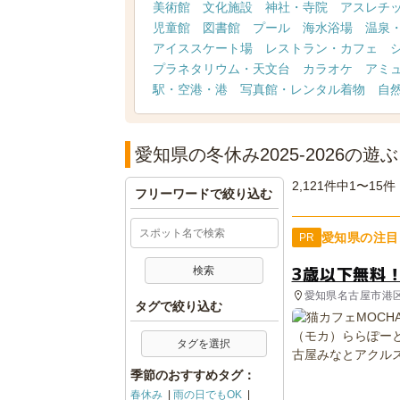
美術館
文化施設
神社・寺院
アスレチ
児童館
図書館
プール
海水浴場
温泉
アイススケート場
レストラン・カフェ
プラネタリウム・天文台
カラオケ
アミ
駅・空港・港
写真館・レンタル着物
自
愛知県の冬休み2025-2026の遊
2,121件中1〜15件
フリーワードで絞り込む
愛知県の注目
PR
3歳以下無料
愛知県名古屋市港
タグで絞り込む
タグを選択
季節のおすすめタグ：
春休み
雨の日でもOK