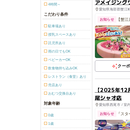
アメイジング
4時間～
愛知県海部郡蟹江町
こだわり条件
【蟹江
お知らせ
駐車場あり
授乳スペースあり
託児所あり
雨の日でもOK
ベビーカーOK
クー
飲食物持ち込みOK
レストラン（食堂）あり
売店あり
【2025年12月
おむつ交換台あり
尾シャオ店
対象年齢
愛知県西尾市 / 室
『スタ
お知らせ
0歳
1歳