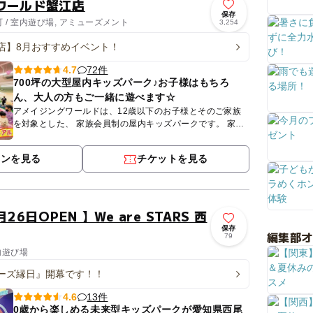
ワールド蟹江店
保存
 / 室内遊び場, アミューズメント
3,254
店】8月おすすめイベント！
72件
4.7
700坪の大型屋内キッズパーク♪お子様はもちろ
ん、大人の方もご一緒に遊べます☆
アメイジングワールドは、12歳以下のお子様とそのご家族
を対象とした、 家族会員制の屋内キッズパークです。 家で
はできない大きな遊びを安心・安全にご家族みんなで楽しめ
る屋内...
ポンを見る
チケットを見る
26日OPEN 】We are STARS 西
保存
編集部
79
内遊び場
ーズ縁日』開幕です！！
13件
4.6
0歳から楽しめる未来型キッズパークが愛知県西尾