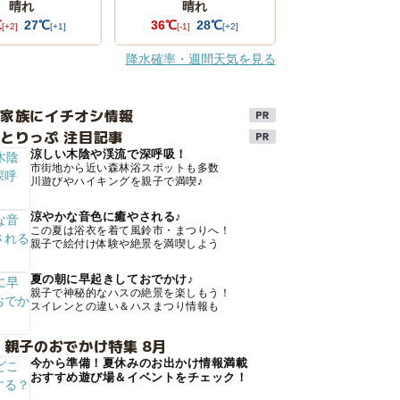
晴れ
晴れ
℃
27℃
36℃
28℃
[+2]
[+1]
[-1]
[+2]
降水確率・週間天気を見る
け家族にイチオシ情報
とりっぷ 注目記事
涼しい木陰や渓流で深呼吸！
市街地から近い森林浴スポットも多数
川遊びやハイキングを親子で満喫♪
涼やかな音色に癒やされる♪
この夏は浴衣を着て風鈴市・まつりへ！
親子で絵付け体験や絶景を満喫しよう
夏の朝に早起きしておでかけ♪
親子で神秘的なハスの絶景を楽しもう！
スイレンとの違い＆ハスまつり情報も
 親子のおでかけ特集 8月
今から準備！夏休みのお出かけ情報満載
おすすめ遊び場＆イベントをチェック！