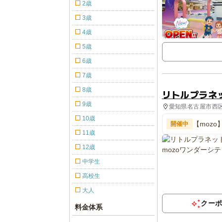
2歳
3歳
4歳
5歳
6歳
7歳
8歳
リトルプラネッ
9歳
愛知県名古屋市西区
10歳
【moz
開催中
てくる!
11歳
12歳
中学生
高校生
大人
クー
料金体系