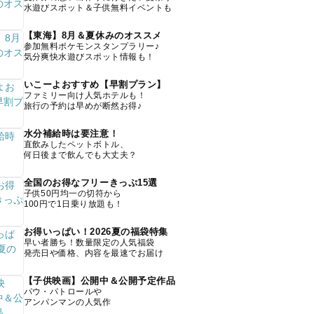
水遊びスポット＆子供無料イベントも
【東海】8月＆夏休みのオススメ
参加無料ポケモンスタンプラリー♪
気分爽快水遊びスポット情報も！
いこーよおすすめ【早割プラン】
ファミリー向け人気ホテルも！
旅行の予約は早めが断然お得♪
水分補給時は要注意！
直飲みしたペットボトル、
何日後まで飲んでも大丈夫？
全国のお得なフリーきっぷ15選
子供50円均一の切符から
100円で1日乗り放題も！
お得いっぱい！2026夏の福袋特集
早い者勝ち！数量限定の人気福袋
発売日や価格、内容を最速でお届け
【子供映画】公開中＆公開予定作品
パウ・パトロールや
アンパンマンの人気作