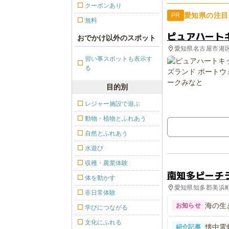
クーポンあり
愛知県の注目
PR
無料
ピュアハート
おでかけ以外のスポット
愛知県名古屋市港
習い事スポットも表示す
る
目的別
レジャー施設で遊ぶ
動物・植物とふれあう
自然とふれあう
水遊び
収穫・農業体験
南知多ビーチ
体を動かす
愛知県知多郡美浜町 
非日常体験
海の生
お知らせ
学びにつながる
文化にふれる
懐中電
紹介記事