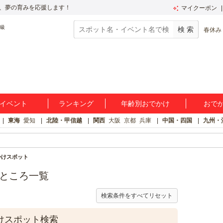
、夢の育みを応援します！
マイクーポン
春休み
イベント
ランキング
年齢別おでかけ
おで
東海
愛知
北陸・甲信越
関西
大阪
京都
兵庫
中国・四国
九州・
でかけスポット
ぶところ一覧
検索条件をすべてリセット
かけスポット検索