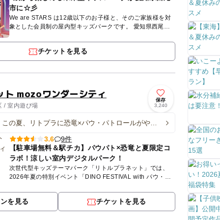
市に☆彡
We are STARS は12歳以下のお子様と、そのご家族様を対
象とした会員制の屋内型キッズパークです。 愛知県西尾市
に初上陸！22世紀のあそび場「We are ST...
チケットを見る
ト mozoワンダーシティ
保存
 / 室内遊び場
3,240
o】この夏、リトプラに恐竜×パウ・パトロールがやっ
9件
3.6
【駐車場無料＆駅チカ】パウパト×恐竜と夏限定コ
ラボ！涼しい室内デジタルパーク！
次世代型キッズテーマパーク「リトルプラネット」では、
2026年夏の特別イベント「DINO FESTIVAL with パウ・パ
トロール」を開催中！映画公開を記念した、今しか楽...
ポンを見る
チケットを見る