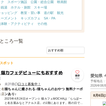
ック
スポーツ施設
公園・総合公園
映画館
・銭湯
ホテル・旅館
スキー場
ショッピング
教室・習い事
道の駅
観光
ューズメント
キッズカフェ
SA・PA
然体験・アクティビティ
その他
ぶところ一覧
スポット
！猫カフェデビューにもおすすめ
愛知県
保存
区
252
予報地点：
未評価
口コミ募集中！
2026年08
猫ちゃんに癒される♪猫ちゃんのおやつ 無料クーポ
ンあり♪
8月6日(
2025年4月24日オープン☆ 猫カフェMOCHAは「ららぽー
と名古屋みなとアクルス店」の1階にあります。雨の日でも