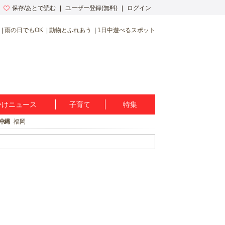
保存/あとで読む
ユーザー登録(無料)
ログイン
雨の日でもOK
動物とふれあう
1日中遊べるスポット
かけニュース
子育て
特集
沖縄
福岡