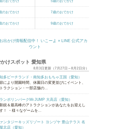
歳のおでかけ
5歳のおでかけ
歳のおでかけ
7歳のおでかけ
歳のおでかけ
9歳のおでかけ
かけスポット 愛知県
8月3日更新（7月27日～8月2日分）
知多ビーチランド・南知多おもちゃ王国（愛知）
節により開園時間、休園日の変更並びにイベント、
トラクション・一部店舗の...
ランポリンパークMr.JUMP 大高店（愛知）
新鋭＆最高峰のアトラクションがあなたをお迎えし
す！ ・様々なゲームを...
ァンタジーキッズリゾート ヨシヅヤ 豊山テラス 名
屋北店（愛知）