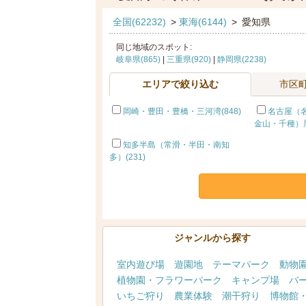
全国(62232)
>
東海(6144)
>
愛知県
同じ地域のスポット:
岐阜県(865)
|
三重県(920)
|
静岡県(2238)
エリアで絞り込む
市区
岡崎・豊田・豊橋・三河湾(848)
名古屋（
金山・千種）周
知多半島（常滑・半田・南知
多）(231)
ジャンルから探す
室内遊び場
遊園地
テーマパーク
動物
植物園・フラワーパーク
キャンプ場
バ
いちご狩り
農業体験
潮干狩り
博物館