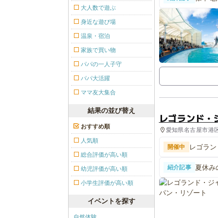
知多ビ
大人数で遊ぶ
身近な遊び場
温泉・宿泊
家族で買い物
パパの一人子守
パパ大活躍
ママ友大集合
結果の並び替え
レゴランド・
おすすめ順
愛知県名古屋市港区 
人気順
レゴラン
開催中
総合評価が高い順
夏休み
紹介記事
幼児評価が高い順
イト"
小学生評価が高い順
イベントを探す
自然体験