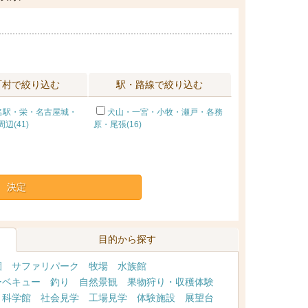
町村で絞り込む
駅・路線で絞り込む
名駅・栄・名古屋城・
犬山・一宮・小牧・瀬戸・各務
辺(41)
原・尾張(16)
決定
目的から探す
園
サファリパーク
牧場
水族館
ーベキュー
釣り
自然景観
果物狩り・収穫体験
・科学館
社会見学
工場見学
体験施設
展望台