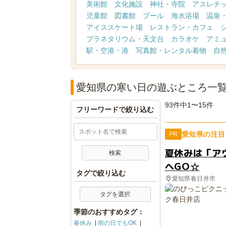
美術館
文化施設
神社・寺院
アスレチ
児童館
図書館
プール
海水浴場
温泉
アイススケート場
レストラン・カフェ
プラネタリウム・天文台
カラオケ
アミ
駅・空港・港
写真館・レンタル着物
自
愛知県の寒い日の遊ぶところ一
93件中1〜15件
フリーワードで絞り込む
愛知県の注目
PR
夏休みは「ア
へGO☆
タグで絞り込む
愛知県春日井市
タグを選択
季節のおすすめタグ：
春休み
雨の日でもOK