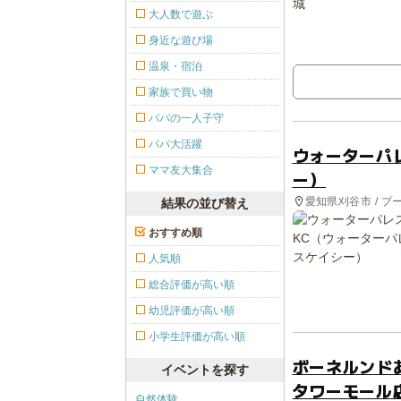
大人数で遊ぶ
身近な遊び場
温泉・宿泊
家族で買い物
パパの一人子守
パパ大活躍
ウォーターパ
ママ友大集合
ー）
愛知県刈谷市 / プ
結果の並び替え
おすすめ順
人気順
総合評価が高い順
幼児評価が高い順
小学生評価が高い順
ボーネルンド
イベントを探す
タワーモール
自然体験