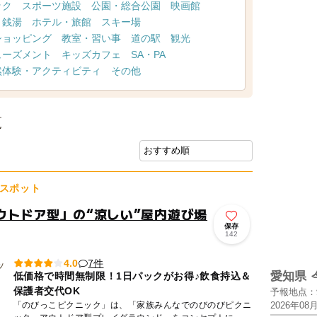
ック
スポーツ施設
公園・総合公園
映画館
・銭湯
ホテル・旅館
スキー場
ショッピング
教室・習い事
道の駅
観光
ューズメント
キッズカフェ
SA・PA
然体験・アクティビティ
その他
覧
スポット
ウトドア型」の“涼しい”屋内遊び場
保存
142
7件
4.0
愛知県
低価格で時間無制限！1日パックがお得♪飲食持込＆
保護者交代OK
予報地点：
「のびっこピクニック」は、「家族みんなでのびのびピクニ
2026年08