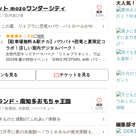
大人気！
ト mozoワンダーシティ
保存
 / 室内遊び場
3,240
o】この夏、リトプラに恐竜×パウ・パトロールがやっ
9件
3.6
【駐車場無料＆駅チカ】パウパト×恐竜と夏限定コ
ラボ！涼しい室内デジタルパーク！
次世代型キッズテーマパーク「リトルプラネット」では、
2026年夏の特別イベント「DINO FESTIVAL with パウ・パ
トロール」を開催中！映画公開を記念した、今しか楽...
ポンを見る
チケットを見る
ランド・南知多おもちゃ王国
保存
/ 遊園地, 水族館, バーベキュー
5,051
きものと感動の”ふれあい”体験を
編集部
灯片手に夜の水族館へ！ウミホタルの発光実験も、南