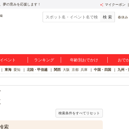
、夢の育みを応援します！
マイクーポン
春休み
イベント
ランキング
年齢別おでかけ
おで
東海
愛知
北陸・甲信越
関西
大阪
京都
兵庫
中国・四国
九州・
ト
覧
検索条件をすべてリセット
検索