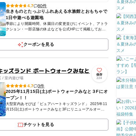
ーチランドで開催
80件
4.7
生きものとたっぷりふれあえる水族館とおもちゃで
1日中遊べる遊園地
季節により開園時間、休園日の変更並びにイベント、アトラ
クション・一部店舗の休止などを公式HPにて掲載しており
ます。 必ずご確認いただき、ご理解の上、ご来園ください
ますようお...
クーポンを見る
キッズランド ポートウォークみなと
保存
 / 室内遊び場
224
3件
4.7
2025年11月15日(土)ポートウォークみなと３Fにオ
ープン！！
大型室内あそびば「ピュアハートキッズランド」 2025年11
月15日(土)ポートウォークみなと3Fにリニューアルオープ
ン！！ ピュアキッズは完全会員制の大型室内公園で...
チケットを見る