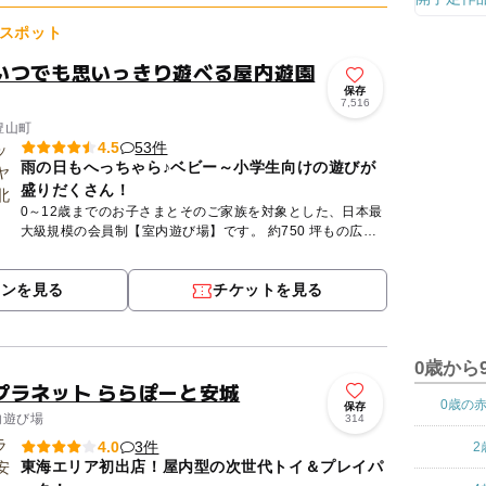
スポット
いつでも思いっきり遊べる屋内遊園
保存
7,516
豊山町
53件
4.5
雨の日もへっちゃら♪ベビー～小学生向けの遊びが
盛りだくさん！
0～12歳までのお子さまとそのご家族を対象とした、日本最
大級規模の会員制【室内遊び場】です。 約750 坪もの広い
室内には、大人も一緒に遊べる滑り台などのふわふわ遊具
や、さ...
ポンを見る
チケットを見る
0歳から
プラネット ららぽーと安城
0歳の
保存
内遊び場
314
3件
4.0
2
東海エリア初出店！屋内型の次世代トイ＆プレイパ