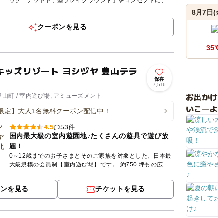
ック アウトドア型プレイグラウンド」をコンセプトに、広
大な人工芝エリア「ピクニックエリア」でレジャーシートを
8月7日(
広げ、まるで...
クーポンを見る
35
キッズリゾート ヨシヅヤ 豊山テラ
保存
7,516
お出か
山町 / 室内遊び場, アミューズメント
いこーよ
限定】大人1名無料クーポン配信中！
53件
4.5
国内最大級の室内遊園地♪たくさんの遊具で遊び放
題！
0～12歳までのお子さまとそのご家族を対象とした、日本最
大級規模の会員制【室内遊び場】です。 約750 坪もの広い
室内には、大人も一緒に遊べる滑り台などのふわふわ遊具
や、さ...
ポンを見る
チケットを見る