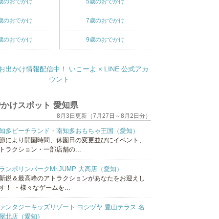
歳のおでかけ
5歳のおでかけ
歳のおでかけ
7歳のおでかけ
歳のおでかけ
9歳のおでかけ
かけスポット 愛知県
8月3日更新（7月27日～8月2日分）
知多ビーチランド・南知多おもちゃ王国（愛知）
節により開園時間、休園日の変更並びにイベント、
トラクション・一部店舗の...
ランポリンパークMr.JUMP 大高店（愛知）
新鋭＆最高峰のアトラクションがあなたをお迎えし
す！ ・様々なゲームを...
ァンタジーキッズリゾート ヨシヅヤ 豊山テラス 名
屋北店（愛知）