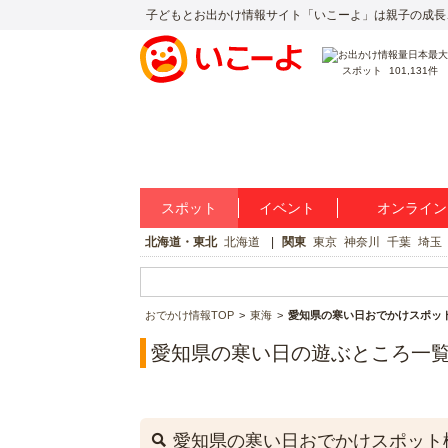
子どもとお出かけ情報サイト「いこーよ」は親子の成長
スポット
101,131件
スポット
イベント
オンライン
北海道・東北
北海道
関東
東京
神奈川
千葉
埼玉
おでかけ情報TOP
東海
愛知県の寒い日おでかけスポッ
愛知県の寒い日の遊ぶところ一
愛知県の寒い日おでかけスポット