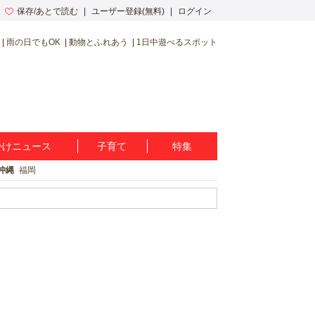
保存/あとで読む
ユーザー登録(無料)
ログイン
雨の日でもOK
動物とふれあう
1日中遊べるスポット
かけニュース
子育て
特集
沖縄
福岡