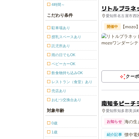
4時間～
リトルプラネッ
こだわり条件
愛知県名古屋市西区
【moz
開催中
駐車場あり
てくる!
授乳スペースあり
託児所あり
雨の日でもOK
ベビーカーOK
飲食物持ち込みOK
クー
レストラン（食堂）あり
売店あり
おむつ交換台あり
南知多ビーチ
対象年齢
愛知県知多郡美浜町 
海の生
お知らせ
0歳
1歳
懐中電
紹介記事