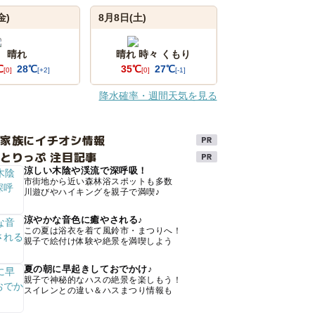
金)
8月8日(土)
晴れ
晴れ 時々 くもり
℃
28℃
35℃
27℃
[0]
[+2]
[0]
[-1]
降水確率・週間天気を見る
け家族にイチオシ情報
とりっぷ 注目記事
涼しい木陰や渓流で深呼吸！
市街地から近い森林浴スポットも多数
川遊びやハイキングを親子で満喫♪
涼やかな音色に癒やされる♪
この夏は浴衣を着て風鈴市・まつりへ！
親子で絵付け体験や絶景を満喫しよう
夏の朝に早起きしておでかけ♪
親子で神秘的なハスの絶景を楽しもう！
スイレンとの違い＆ハスまつり情報も