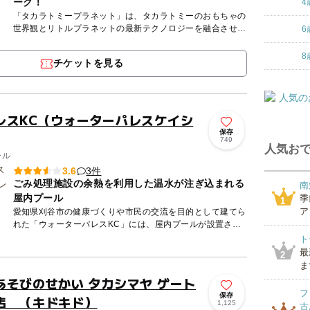
ーク！
4
「タカラトミープラネット」は、タカラトミーのおもちゃの
世界観とリトルプラネットの最新テクノロジーを融合させ
6
た、体験型アトラクションを楽しめる屋内型の次世代トイ＆
プレイパークで...
8
チケットを見る
レスKC（ウォーターパレスケイシ
保存
749
人気おで
ール
3件
3.6
ごみ処理施設の余熱を利用した温水が注ぎ込まれる
南
屋内プール
季
1
ア
愛知県刈谷市の健康づくりや市民の交流を目的として建てら
れた「ウォーターパレスKC」には、屋内プールが設置され
ています。 子ども達に大人気のウォータースライダーが2基
ト
の他...
最
2
ま
あそびのせかい タカシマヤ ゲート
フ
保存
店 （キドキド）
1,125
古