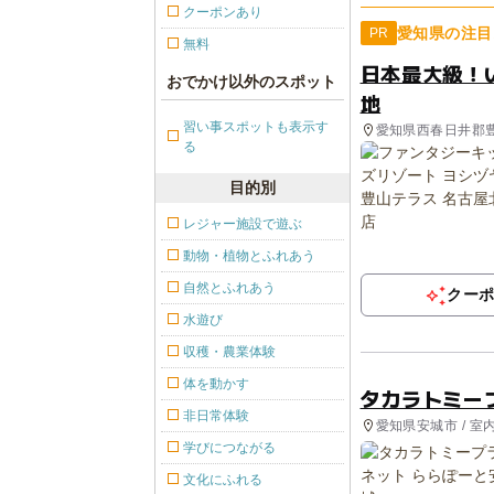
クーポンあり
愛知県の注目
PR
無料
日本最大級！
おでかけ以外のスポット
地
習い事スポットも表示す
愛知県西春日井郡
る
目的別
レジャー施設で遊ぶ
動物・植物とふれあう
自然とふれあう
クー
水遊び
収穫・農業体験
体を動かす
タカラトミー
非日常体験
愛知県安城市 / 室
学びにつながる
文化にふれる