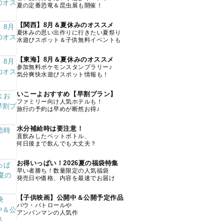
夏の定番恐竜＆昆虫展も開催！
【関西】8月＆夏休みのオススメ
夏休みの思い出作りに行きたい夏祭り
水遊びスポット＆子供無料イベントも
【東海】8月＆夏休みのオススメ
参加無料ポケモンスタンプラリー♪
気分爽快水遊びスポット情報も！
いこーよおすすめ【早割プラン】
ファミリー向け人気ホテルも！
旅行の予約は早めが断然お得♪
水分補給時は要注意！
直飲みしたペットボトル、
何日後まで飲んでも大丈夫？
お得いっぱい！2026夏の福袋特集
早い者勝ち！数量限定の人気福袋
発売日や価格、内容を最速でお届け
【子供映画】公開中＆公開予定作品
パウ・パトロールや
アンパンマンの人気作