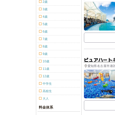
知多ビ
2歳
3歳
4歳
5歳
6歳
7歳
8歳
9歳
ピュアハート
10歳
愛知県名古屋市港区
11歳
12歳
中学生
高校生
大人
料金体系