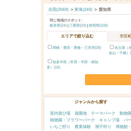
全国(2669)
>
東海(249)
>
愛知県
同じ地域のスポット:
岐阜県(24)
|
三重県(24)
|
静岡県(108)
エリアで絞り込む
市区
岡崎・豊田・豊橋・三河湾(26)
名古屋（
金山・千種）周
知多半島（常滑・半田・南知
多）(10)
ジャンルから探す
室内遊び場
遊園地
テーマパーク
動物
植物園・フラワーパーク
キャンプ場
バ
いちご狩り
農業体験
潮干狩り
博物館