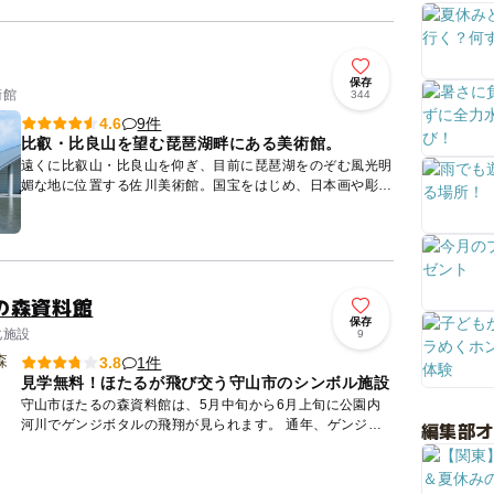
な湖を眺め...
保存
術館
344
9件
4.6
比叡・比良山を望む琵琶湖畔にある美術館。
遠くに比叡山・比良山を仰ぎ、目前に琵琶湖をのぞむ風光明
媚な地に位置する佐川美術館。国宝をはじめ、日本画や彫
刻、陶芸作品を数多く展示しております。敷地の大部分を占
める水庭に浮か...
の森資料館
保存
化施設
9
1件
3.8
見学無料！ほたるが飛び交う守山市のシンボル施設
守山市ほたるの森資料館は、5月中旬から6月上旬に公園内
河川でゲンジボタルの飛翔が見られます。 通年、ゲンジボ
編集部
タルの飼育と生態がわかる展示をおこなっています。飛ばな
い季節のゲ...