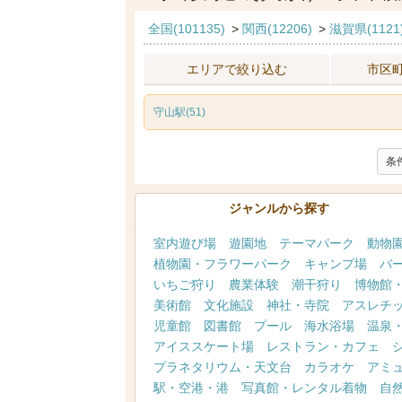
全国(101135)
>
関西(12206)
>
滋賀県(1121
エリアで絞り込む
市区
守山駅(51)
条
ジャンルから探す
室内遊び場
遊園地
テーマパーク
動物
植物園・フラワーパーク
キャンプ場
バ
いちご狩り
農業体験
潮干狩り
博物館
美術館
文化施設
神社・寺院
アスレチ
児童館
図書館
プール
海水浴場
温泉
アイススケート場
レストラン・カフェ
プラネタリウム・天文台
カラオケ
アミ
駅・空港・港
写真館・レンタル着物
自