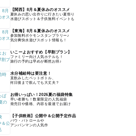
【関西】8月＆夏休みのオススメ
夏休みの思い出作りに行きたい夏祭り
水遊びスポット＆子供無料イベントも
【東海】8月＆夏休みのオススメ
参加無料ポケモンスタンプラリー♪
気分爽快水遊びスポット情報も！
いこーよおすすめ【早割プラン】
ファミリー向け人気ホテルも！
旅行の予約は早めが断然お得♪
水分補給時は要注意！
直飲みしたペットボトル、
何日後まで飲んでも大丈夫？
お得いっぱい！2026夏の福袋特集
早い者勝ち！数量限定の人気福袋
発売日や価格、内容を最速でお届け
【子供映画】公開中＆公開予定作品
パウ・パトロールや
アンパンマンの人気作