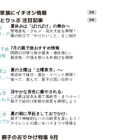
け家族にイチオシ情報
とりっぷ 注目記事
夏休みは「ばけばけ」の舞台へ
聖地巡礼・グルメ・花火大会を満喫！
夏の松江で「やりたいこと」をご紹介
7月の親子旅おすすめ情報
関西の日帰り旅や週末・連休旅に♪
観光地・穴場＆祭り＆外遊びを満喫
夏の土曜は「土曜夜市」へ♪
商店街で縁日・屋台・イベント満喫！
食べて、遊んで、親子の思い出作り
涼やかな音色に癒やされる♪
この夏は浴衣を着て風鈴市・まつりへ！
親子で絵付け体験や絶景を満喫しよう
夏の朝に早起きしておでかけ♪
親子で神秘的なハスの絶景を楽しもう！
スイレンとの違い＆ハスまつり情報も
 親子のおでかけ特集 8月