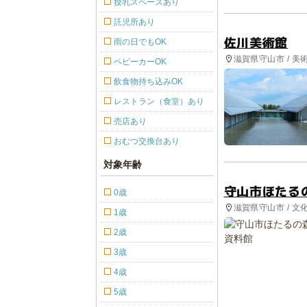
授乳スペースあり
託児所あり
佐川美術館
雨の日でもOK
滋賀県守山市 / 美
ベビーカーOK
飲食物持ち込みOK
レストラン（食堂）あり
売店あり
おむつ交換台あり
対象年齢
守山市ほたる
0歳
滋賀県守山市 / 文
1歳
2歳
3歳
4歳
5歳