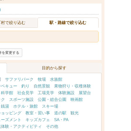
)
町村で絞り込む
駅・路線で絞り込む
件を変更する
目的から探す
園
サファリパーク
牧場
水族館
ーベキュー
釣り
自然景観
果物狩り・収穫体験
・科学館
社会見学
工場見学
体験施設
展望台
ック
スポーツ施設
公園・総合公園
映画館
・銭湯
ホテル・旅館
スキー場
ショッピング
教室・習い事
道の駅
観光
ューズメント
キッズカフェ
SA・PA
然体験・アクティビティ
その他