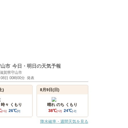
守山市
今日・明日の天気予報
滋賀県守山市
月08日 00時00分
発表
土)
8月9日(日)
 時々 くもり
晴れ のち くもり
℃
26℃
38℃
24℃
[+1]
[0]
[+2]
[-2]
降水確率・週間天気を見る