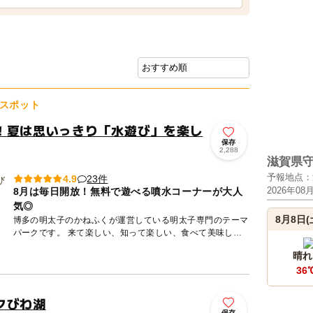
スポット
！夏は思いっきり「水遊び」を楽し
保存
2,288
滋賀県
予報地点：
23件
4.9
2026年08
8月は毎日開放！無料で遊べる噴水コーナーが大人
気◎
8月8日(
博多の明太子のかねふくが運営している明太子専門のテーマ
パークです。 来て楽しい、知って楽しい、食べて美味し
い、子どもから大人まで楽しめます♪ 明太子の試食、販売は
晴れ
もちろん...
36
クびわ湖
保存