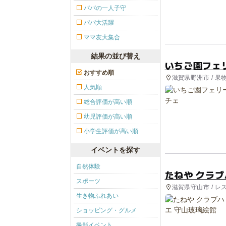
パパの一人子守
パパ大活躍
ママ友大集合
結果の並び替え
いちご園フェ
おすすめ順
滋賀県野洲市 / 果
人気順
総合評価が高い順
幼児評価が高い順
小学生評価が高い順
イベントを探す
自然体験
たねや クラブ
スポーツ
滋賀県守山市 / レ
生き物ふれあい
ショッピング・グルメ
撮影イベント