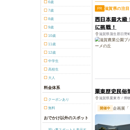
6歳
滋賀県の注目
PR
7歳
西日本最大級
8歳
に挑戦！
9歳
滋賀県蒲生郡日野
10歳
11歳
12歳
中学生
高校生
大人
料金体系
栗東歴史民俗
滋賀県栗東市 / 
クーポンあり
無料
企画展「
開催中
おでかけ以外のスポット
習い事スポットも表示す