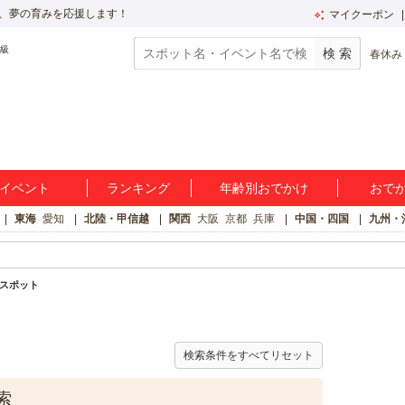
、夢の育みを応援します！
マイクーポン
春休み
イベント
ランキング
年齢別おでかけ
おで
東海
愛知
北陸・甲信越
関西
大阪
京都
兵庫
中国・四国
九州・
スポット
検索条件をすべてリセット
索