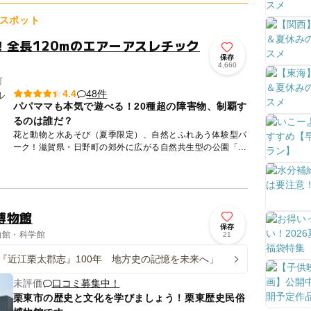
スポット
！全長120mのエアーアスレチック
保存
4,660
町
48件
4.4
パパママも本気で遊べる！20種超の障害物、制覇す
るのは誰だ？
花と動物と水あそび（夏季限定）、自然とふれあう体験型パ
ーク！滋賀県・日野町の郊外に広がる自然共生型の公園「ブ
ルーメの丘」は、季節ごとに表情を変える花畑とかわいい動
物たち、そし...
博物館
保存
博物館・科学館
21
『近江栗太郡志』100年 地方史の記憶を未来へ」
未評価
口コミ募集中！
栗東市の歴史と文化を学びましょう！栗東歴史民俗