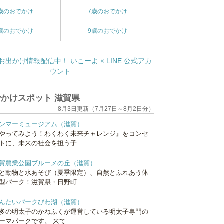
歳のおでかけ
7歳のおでかけ
歳のおでかけ
9歳のおでかけ
かけスポット 滋賀県
8月3日更新（7月27日～8月2日分）
ンマーミュージアム（滋賀）
やってみよう！わくわく未来チャレンジ』をコンセ
トに、未来の社会を担う子...
賀農業公園ブルーメの丘（滋賀）
と動物と水あそび（夏季限定）、自然とふれあう体
型パーク！滋賀県・日野町...
んたいパークびわ湖（滋賀）
多の明太子のかねふくが運営している明太子専門の
ーマパークです。 来て...