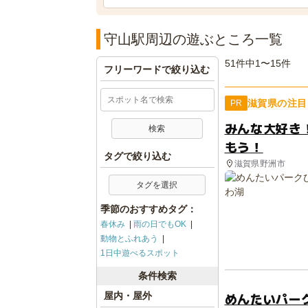
守山駅周辺の遊ぶところ一覧
51件中1〜15件
フリーワードで絞り込む
滋賀県の注目
PR
みんな大好き
もう！
タグで絞り込む
滋賀県野洲市
タグを選択
季節のおすすめタグ：
春休み
雨の日でもOK
動物とふれあう
1日中遊べるスポット
条件検索
めんたいパー
屋内・屋外