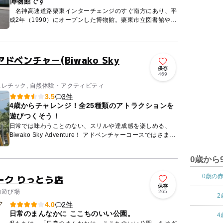
博物館です
名神高速道路栗東インターチェンジのすぐ南方にあり、平
成2年（1990）にオープンした博物館。栗東市立図書館や栗
東自然観察の森など、栗東市の文化施設が集まる一帯に立地
している...
ベンチャー(Biwako Sky
保存
469
アスレチック, 自然体験・アクティビティ
3件
3.5
4歳からチャレンジ！全25種類のアトラクションを
遊びつくそう！
日常では味わうことのない、スリルや達成感を楽しめる、
Biwako Sky Adventure！ アドベンチャーコースではさまざ
まなアトラクションがあり、ドキドキハラハラ...
0歳から
ーク りっとう店
0歳の
保存
内遊び場
265
2
2件
4.0
日常のまんなかに ここちのいい公園。
4