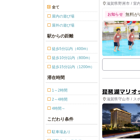
滋賀県野洲市 / 室
全て
無料が
お知らせ
屋内の遊び場
屋外の遊び場
駅からの距離
徒歩5分以内（400m）
徒歩10分以内（800m）
徒歩15分以内（1200m）
滞在時間
琵琶湖マリオ
1～2時間
滋賀県守山市 / ス
2～4時間
4時間～
こだわり条件
駐車場あり