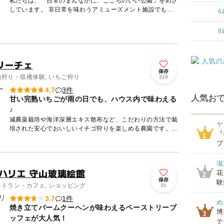
私たちは、「日常のまんなかに、ここちのいい公園」をめざ
しています。 非日常を味わうアミューズメント施設でもな
6
く、 たくさんの事を教えてくれる教育の場でもないんで
す。 も...
8
リーチェ
保存
物狩り・収穫体験, いちご狩り
319
3件
4.7
人気おで
甘い完熟いちごが雨の日でも、ハウス内で味わえる
♪
減農薬栽培や海洋深層エキス散布など、こだわりの方法で栽
ヤ
培された安心でおいしいイチゴ狩りを楽しめる農園です。
『
1
約13,500平米の広大な敷地には、77,000株ものいちごがぎ
プ
っ...
滋
ハリエ 守山玻璃絵館
花
2
保存
験
ストラン・カフェ, ショッピング
31
1件
3.7
め
焼き立てバームクーヘンが味わえるペーストリーブ
博
3
ッフェが大人気！
テ