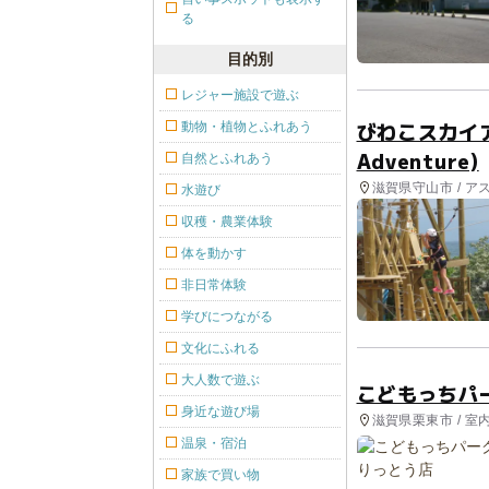
る
目的別
レジャー施設で遊ぶ
びわこスカイアド
動物・植物とふれあう
Adventure)
自然とふれあう
滋賀県守山市 / 
水遊び
収穫・農業体験
体を動かす
非日常体験
学びにつながる
文化にふれる
大人数で遊ぶ
こどもっちパ
身近な遊び場
滋賀県栗東市 / 室
温泉・宿泊
家族で買い物