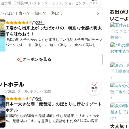
内遊び場, 工場見学, レストラン・カフェ, ショッピング
2,288
お出か
いっぱい！食べて・知って・遊ぼう！
いこーよ
23件
4.9
工場から出来上がったばかりの、特別な食感の明太
子を味わおう！
博多の明太子のかねふくが運営している明太子専門のテーマ
パークです。 来て楽しい、知って楽しい、食べて美味し
い、子どもから大人まで楽しめます♪ 明太子の試食、販売は
もちろん...
クーポンを見る
ットホテル
保存
ポーツ施設, プール, ホテル・旅館
117
3件
4.0
日本一大きな湖「琵琶湖」のほとりに佇むリゾート
ホテル
京都駅から約30分の琵琶湖畔に佇む琵琶湖マリオットホテ
ル。琵琶湖の「水」を意識して設計された全274室の客室を
大人気！
はじめとした充実の設備が、皆様をあたたかくお迎え。雄大