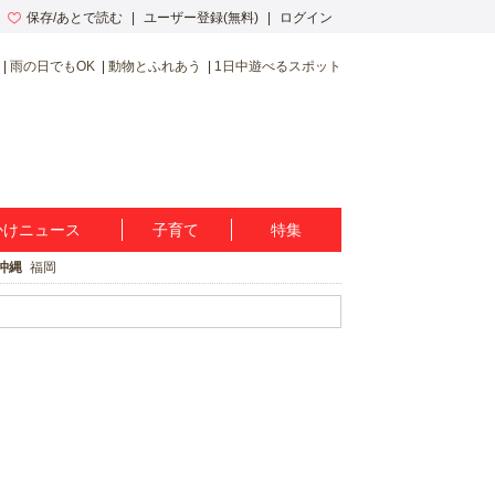
保存/あとで読む
ユーザー登録(無料)
ログイン
雨の日でもOK
動物とふれあう
1日中遊べるスポット
かけニュース
子育て
特集
沖縄
福岡