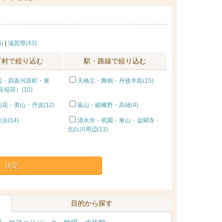
)
|
滋賀県(43)
町村で絞り込む
駅・路線で絞り込む
辺・四条河原町・東
天橋立・舞鶴・丹後半島(15)
稲荷）(10)
花・美山・丹波(12)
嵐山・嵯峨野・高雄(4)
浜(14)
清水寺・祇園・東山・金閣寺・
北白川周辺(13)
決定
目的から探す