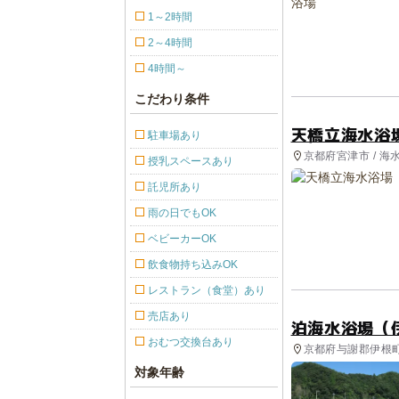
1～2時間
2～4時間
4時間～
こだわり条件
天橋立海水浴
駐車場あり
京都府宮津市 / 海
授乳スペースあり
託児所あり
雨の日でもOK
ベビーカーOK
飲食物持ち込みOK
レストラン（食堂）あり
売店あり
泊海水浴場（
おむつ交換台あり
京都府与謝郡伊根町
対象年齢