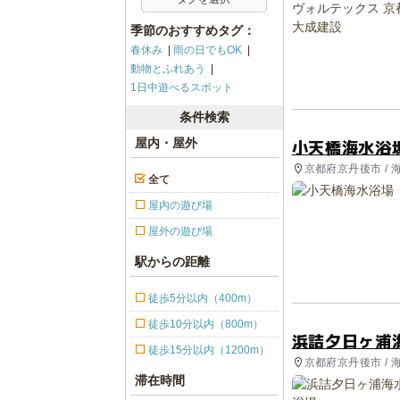
季節のおすすめタグ：
春休み
雨の日でもOK
動物とふれあう
1日中遊べるスポット
条件検索
小天橋海水浴
屋内・屋外
京都府京丹後市 / 
全て
屋内の遊び場
屋外の遊び場
駅からの距離
徒歩5分以内（400m）
徒歩10分以内（800m）
浜詰夕日ヶ浦
徒歩15分以内（1200m）
京都府京丹後市 / 
滞在時間