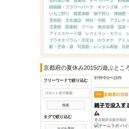
室内遊び場
遊園地
テーマパーク
動物
植物園・フラワーパーク
キャンプ場
バ
いちご狩り
農業体験
潮干狩り
博物館
美術館
文化施設
神社・寺院
アスレチ
児童館
図書館
プール
海水浴場
温泉
アイススケート場
レストラン・カフェ
プラネタリウム・天文台
カラオケ
アミ
駅・空港・港
写真館・レンタル着物
自
京都府の夏休み2015の遊ぶとこ
97件中1〜15件
フリーワードで絞り込む
京都府の注目
PR
親子で没入す
ム
タグで絞り込む
京都府京都市南区
タグを選択