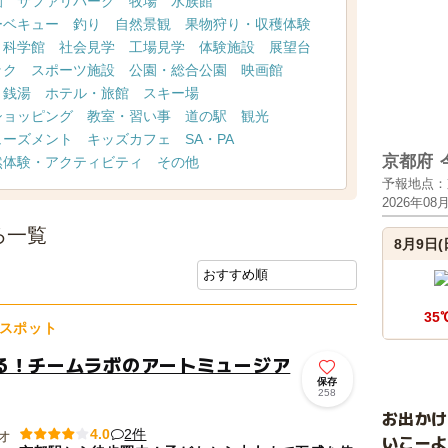
園
サファリパーク
牧場
水族館
ーベキュー
釣り
自然景観
果物狩り・収穫体験
・科学館
社会見学
工場見学
体験施設
展望台
ック
スポーツ施設
公園・総合公園
映画館
・銭湯
ホテル・旅館
スキー場
ショッピング
教室・習い事
道の駅
観光
ューズメント
キッズカフェ
SA・PA
京都府
然体験・アクティビティ
その他
予報地点：
2026年08
ろ一覧
8月9日(
35
スポット
る！チームラボのアートミュージア
保存
258
お出か
2件
4.0
いこーよ