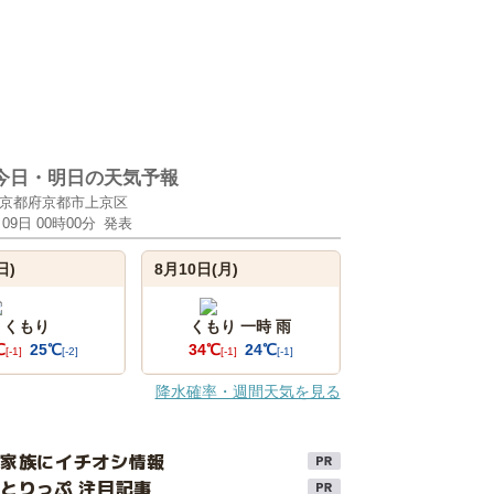
今日・明日の天気予報
京都府京都市上京区
月09日 00時00分
発表
日)
8月10日(月)
くもり
くもり 一時 雨
℃
25℃
34℃
24℃
[-1]
[-2]
[-1]
[-1]
降水確率・週間天気を見る
け家族にイチオシ情報
とりっぷ 注目記事