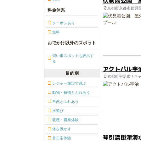
伏見港公園 
京都府京都市伏見区 
料金体系
クーポンあり
無料
おでかけ以外のスポット
習い事スポットも表示す
る
アクトパル宇
目的別
京都府宇治市 / キ
園, ホテル・旅館
レジャー施設で遊ぶ
動物・植物とふれあう
自然とふれあう
水遊び
収穫・農業体験
体を動かす
琴引浜掛津海
非日常体験