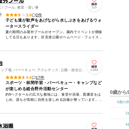
屋外プール
保存
/ プール, 教室・習い事
210
2件
3.6
子ども達が歓声をあげながら水しぶきをあげるウォ
ータースライダー
夏の期間のみ屋外プールがオープン。園内でイベントが開催
してる日もあります。伏見港公園ホームページ・フェイスブ
ックなどで随時、情報発信しています。
治
保存
ャンプ場, バーベキュー, アスレチック, 公園・総合公
2,684
17件
4.6
スポーツ・林間学習・バーベキュー・キャンプなど
が楽しめる総合野外活動センター
0歳から
約9ヘクタールの広大な敷地には、食堂や浴場、図書室をは
じめ、誰もが気軽に自然を楽しめる設備が整っています。敷
0歳の
地内にはアスレチックや展望台もあり、笠取の自然を一望す
ることができ...
2
水浴場
4