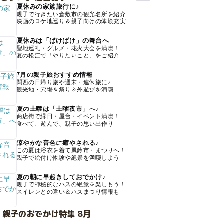
夏休みの家族旅行に♪
親子で行きたい倉敷市の観光名所を紹介
映画のロケ地巡り＆親子向けの体験充実
夏休みは「ばけばけ」の舞台へ
聖地巡礼・グルメ・花火大会を満喫！
夏の松江で「やりたいこと」をご紹介
7月の親子旅おすすめ情報
関西の日帰り旅や週末・連休旅に♪
観光地・穴場＆祭り＆外遊びを満喫
夏の土曜は「土曜夜市」へ♪
商店街で縁日・屋台・イベント満喫！
食べて、遊んで、親子の思い出作り
涼やかな音色に癒やされる♪
この夏は浴衣を着て風鈴市・まつりへ！
親子で絵付け体験や絶景を満喫しよう
夏の朝に早起きしておでかけ♪
親子で神秘的なハスの絶景を楽しもう！
スイレンとの違い＆ハスまつり情報も
 親子のおでかけ特集 8月