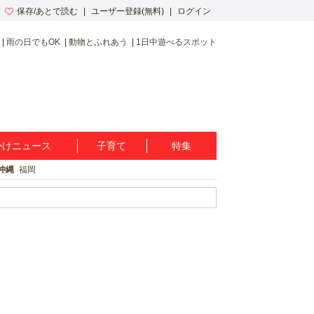
保存/あとで読む
ユーザー登録(無料)
ログイン
雨の日でもOK
動物とふれあう
1日中遊べるスポット
かけニュース
子育て
特集
沖縄
福岡