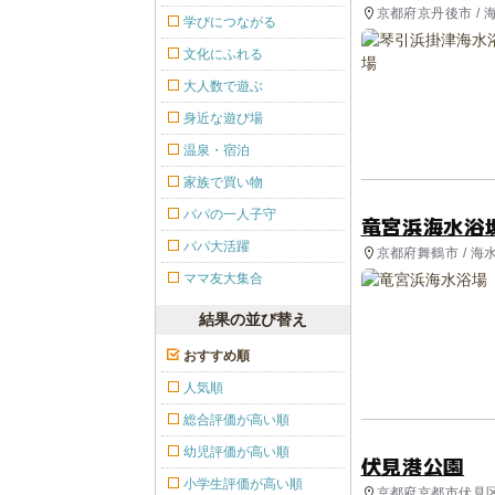
京都府京丹後市 / 
学びにつながる
文化にふれる
大人数で遊ぶ
身近な遊び場
温泉・宿泊
家族で買い物
パパの一人子守
竜宮浜海水浴
パパ大活躍
京都府舞鶴市 / 海
ママ友大集合
結果の並び替え
おすすめ順
人気順
総合評価が高い順
幼児評価が高い順
伏見港公園
小学生評価が高い順
京都府京都市伏見区 