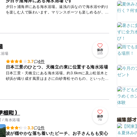
夕日ヶ浦海岸にある海水浴場です
夕日ヶ浦海岸にある海水浴場。遠浅の浜なので海水浴や釣り
を楽しむ人で賑わいます。マリンスポーツも楽しめるが、水
上バイクは禁止なので、お子様も安心して遊べます。海の家
をはじめ、更...
場
保存
水浴場
105
4件
3.7
日本三景のひとつ、天橋立の東に位置する海水浴場
日本三景・天橋立にある海水浴場。約3.6kmに及ぶ松並木と
砂浜が織り成す風景はまさに白砂青松そのもの、といったと
ころです。周辺には観光スポットもあり、家族連れでにぎわ
います。...
伊根町）
保存
編集部
 / 海水浴場
79
1件
3.3
波が穏やかな落ち着いたビーチ、お子さんもも安心