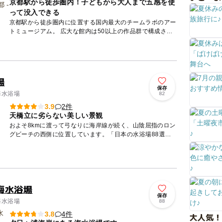
京都駅から徒歩圏内！子どもから大人まで五感を使
って没入できる
京都駅から徒歩圏内に位置する国内最大のチームラボのアー
トミュージアム。 広大な館内は50以上の作品群で構成され
ており、子どもから大人まで五感を使って没入できる、全く
新しい体...
場
保存
海水浴場
82
2件
3.9
天橋立に劣らない美しい景観
およそ8kmに渡って弓なりに海岸線が続く、山陰屈指のロン
グビーチの西側に位置しています。「日本の水浴場88選」
「日本の白砂青松100選」にも選定されており、毎年多くの
海水浴客...
海水浴場
保存
海水浴場
88
4件
3.8
大人気！