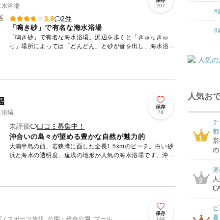
保存
海水浴場
207
6
2件
3.8
「鳴き砂」で有名な海水浴場
8
「鳴き砂」で有名な海水浴場。浜辺を歩くと「きゅっきゅ
っ」場所によっては「どんどん」と砂が音を出し、海水浴客
を楽しませてくれます。近隣にはこの鳴き砂をより詳しく知
ることのできる...
人気おで
場
保存
水浴場
78
チ
未評価
口コミ募集中！
都
沖合いの島々が望める豊かな自然が魅力的
1
京
大浦半島の西、若狭湾に面した全長1.5kmのビーチ。白い砂
の
浜と海水の透明度、遠浅の地形が人気の海水浴場です。沖合
いにアンジャ島や沖葛島など3つの島を臨み、ほかにはない
道
景観もま...
人
2
CA
ビ
保存
夏
/ スポーツ施設, 公園・総合公園, プール
144