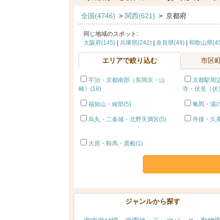
全国(4746)
>
関西(621)
>
京都府
同じ地域のスポット:
大阪府(145)
|
兵庫県(242)
|
奈良県(49)
|
和歌山県(45
エリアで絞り込む
市区
宇治・京都南部（長岡京・山
京都駅周
崎）(18)
寺・伏見（伏見
福知山・綾部(5)
亀岡・湯の
烏丸・二条城・北野天満宮(5)
丹後・久美
大原・鞍馬・貴船(1)
ジャンルから探す