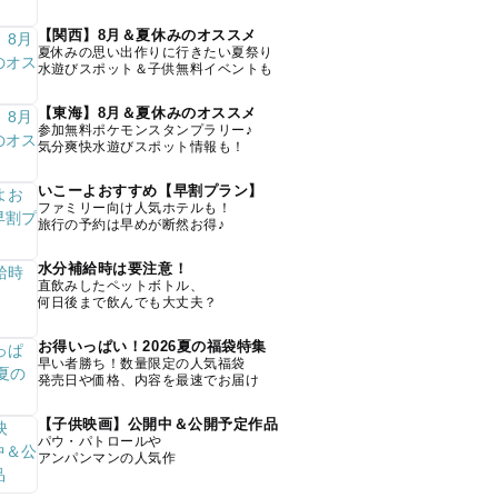
【関西】8月＆夏休みのオススメ
夏休みの思い出作りに行きたい夏祭り
水遊びスポット＆子供無料イベントも
【東海】8月＆夏休みのオススメ
参加無料ポケモンスタンプラリー♪
気分爽快水遊びスポット情報も！
いこーよおすすめ【早割プラン】
ファミリー向け人気ホテルも！
旅行の予約は早めが断然お得♪
水分補給時は要注意！
直飲みしたペットボトル、
何日後まで飲んでも大丈夫？
お得いっぱい！2026夏の福袋特集
早い者勝ち！数量限定の人気福袋
発売日や価格、内容を最速でお届け
【子供映画】公開中＆公開予定作品
パウ・パトロールや
アンパンマンの人気作