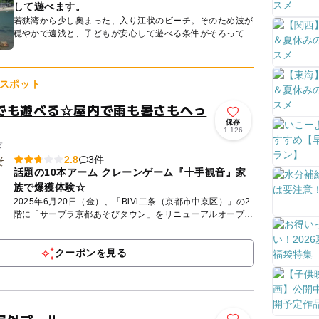
して遊べます。
若狭湾から少し奥まった、入り江状のビーチ。そのため波が
穏やかで遠浅と、子どもが安心して遊べる条件がそろってい
ます。のんびり海水浴を楽しめる穴場スポットとしても評判
で、さながら...
スポット
でも遊べる☆屋内で雨も暑さもへっ
保存
1,126
区
3件
2.8
話題の10本アーム クレーンゲーム『十手観音』家
族で爆獲体験☆
2025年6月20日（金）、「BiVi二条（京都市中京区）」の2
階に「サープラ京都あそびタウン」をリニューアルオープン
☆ 2024年11月から施設の改装工事に伴い休業しており...
クーポンを見る