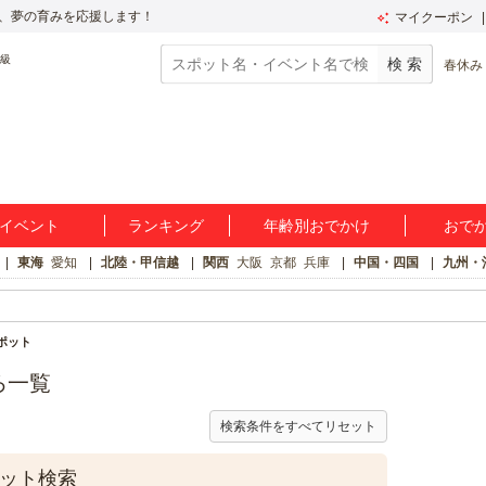
、夢の育みを応援します！
マイクーポン
春休み
イベント
ランキング
年齢別おでかけ
おで
東海
愛知
北陸・甲信越
関西
大阪
京都
兵庫
中国・四国
九州・
ポット
ろ一覧
検索条件をすべてリセット
ポット検索