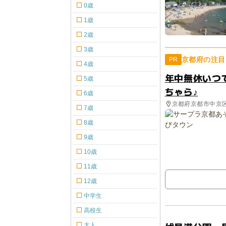
0歳
1歳
2歳
3歳
京都府の注目
PR
4歳
年中無休いつ
5歳
ちゃら♪
6歳
京都府京都市中京
7歳
8歳
9歳
10歳
11歳
12歳
中学生
高校生
大人