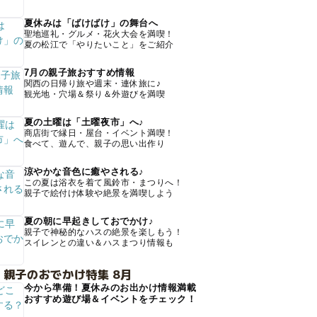
夏休みは「ばけばけ」の舞台へ
聖地巡礼・グルメ・花火大会を満喫！
夏の松江で「やりたいこと」をご紹介
7月の親子旅おすすめ情報
関西の日帰り旅や週末・連休旅に♪
観光地・穴場＆祭り＆外遊びを満喫
夏の土曜は「土曜夜市」へ♪
商店街で縁日・屋台・イベント満喫！
食べて、遊んで、親子の思い出作り
涼やかな音色に癒やされる♪
この夏は浴衣を着て風鈴市・まつりへ！
親子で絵付け体験や絶景を満喫しよう
夏の朝に早起きしておでかけ♪
親子で神秘的なハスの絶景を楽しもう！
スイレンとの違い＆ハスまつり情報も
 親子のおでかけ特集 8月
今から準備！夏休みのお出かけ情報満載
おすすめ遊び場＆イベントをチェック！