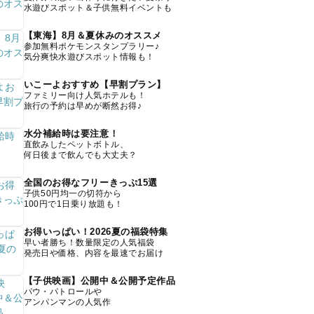
水遊びスポット＆子供無料イベントも
【東海】8月＆夏休みのオススメ
参加無料ポケモンスタンプラリー♪
気分爽快水遊びスポット情報も！
いこーよおすすめ【早割プラン】
ファミリー向け人気ホテルも！
旅行の予約は早めが断然お得♪
水分補給時は要注意！
直飲みしたペットボトル、
何日後まで飲んでも大丈夫？
全国のお得なフリーきっぷ15選
子供50円均一の切符から
100円で1日乗り放題も！
お得いっぱい！2026夏の福袋特集
早い者勝ち！数量限定の人気福袋
発売日や価格、内容を最速でお届け
【子供映画】公開中＆公開予定作品
パウ・パトロールや
アンパンマンの人気作