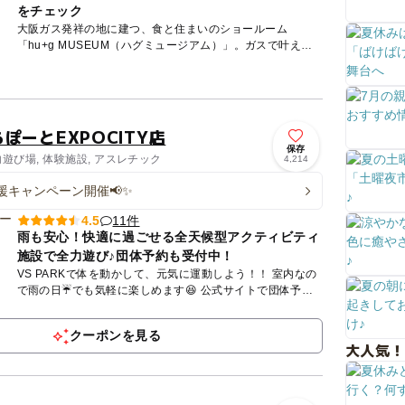
をチェック
大阪ガス発祥の地に建つ、食と住まいのショールーム
「hu+g MUSEUM（ハグミュージアム）」。ガスで叶える
豊かな暮らしを、見て・聞いて・触って… 、 五感で体感で
きる大阪ガ...
ららぽーとEXPOCITY店
保存
内遊び場, 体験施設, アスレチック
4,214
援キャンペーン開催📢✨
11件
4.5
雨も安心！快適に過ごせる全天候型アクティビティ
施設で全力遊び♪団体予約も受付中！
VS PARKで体を動かして、元気に運動しよう！！ 室内なの
で雨の日☔でも気軽に楽しめます😆 公式サイトで団体予約
も受付中⇩ https://bandainamco...
クーポンを見る
大人気！