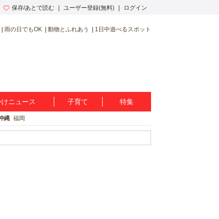
保存/あとで読む
ユーザー登録(無料)
ログイン
雨の日でもOK
動物とふれあう
1日中遊べるスポット
かけニュース
子育て
特集
沖縄
福岡