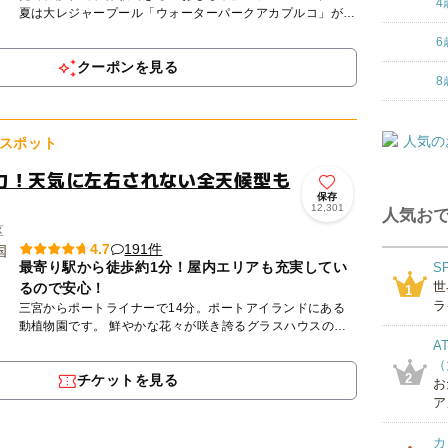
4
夏は大レジャープール「ウォーターパークアカプルコ」がＯ
ＰＥＮ。 約1.5万㎡の敷地内に多彩なアトラクションがそろ
6
いま...
クーポンを見る
8
スポット
力！天気に左右されない全天候型も
保存
12,301
人気おで
区
191件
4.7
最寄り駅から徒歩約1分！屋内エリアも充実してい
S
世
るので安心！
1
ラ
三宮からポートライナーで14分。ポートアイランドにある
動植物園です。 鮮やかな花々が咲き誇るグラスハウスの屋
内エリアでは、カピバラなど愛らしい動物たちに近距離で出
A
会うことが...
（
2
チケットを見る
お
ア
カ