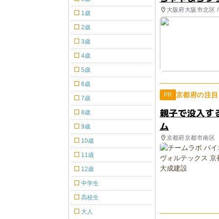
大阪府大阪市北区 /
1歳
2歳
3歳
4歳
5歳
6歳
京都府の注目
PR
7歳
親子で没入す
8歳
ム
9歳
京都府京都市南区
10歳
11歳
12歳
中学生
高校生
大人