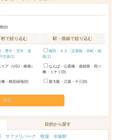
県(0)
町村で絞り込む
駅・路線で絞り込む
田・豊中・茨木・箕
梅田・キタ・淀屋橋・本町・福
空港(2)
島(1)
リア（USJ・南港）
なんば・心斎橋・道頓堀・四ツ
橋・ミナミ(0)
橋・鶴見緑地(0)
新大阪・江坂・十三(0)
決定
目的から探す
園
サファリパーク
牧場
水族館