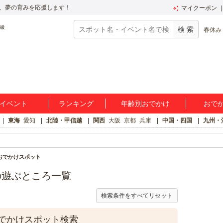
、夢の育みを応援します！
マイクーポン
春休み
イベント
ランキング
年齢別おでかけ
おで
東海
愛知
北陸・甲信越
関西
大阪
京都
兵庫
中国・四国
九州・
おでかけスポット
の遊ぶところ一覧
検索条件をすべてリセット
でかけスポット検索