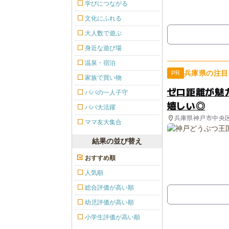
学びにつながる
文化にふれる
大人数で遊ぶ
身近な遊び場
温泉・宿泊
兵庫県の注目
PR
家族で買い物
ゼロ距離が魅
パパの一人子守
嬉しい◎
パパ大活躍
兵庫県神戸市中央
ママ友大集合
結果の並び替え
おすすめ順
人気順
総合評価が高い順
幼児評価が高い順
小学生評価が高い順