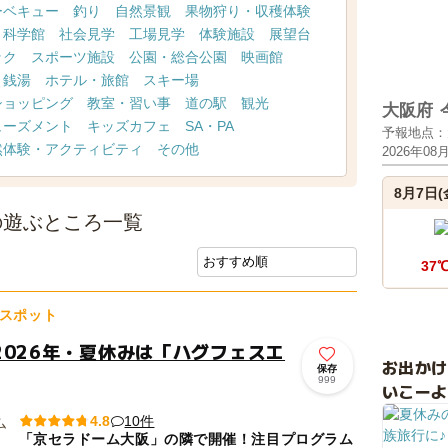
ーベキュー
釣り
自然景観
果物狩り・収穫体験
・科学館
社会見学
工場見学
体験施設
展望台
ック
スポーツ施設
公園・総合公園
映画館
・銭湯
ホテル・旅館
スキー場
ショッピング
教室・習い事
道の駅
観光
大阪府
ューズメント
キッズカフェ
SA・PA
予報地点：
然体験・アクティビティ
その他
2026年08
8月7日(
の遊ぶところ一覧
37
スポット
2026年・夏休みは「ハグフェスエ
お出か
保存
999
いこーよ
10件
4.8
「京セラドーム大阪」の隣で開催！注目プログラム