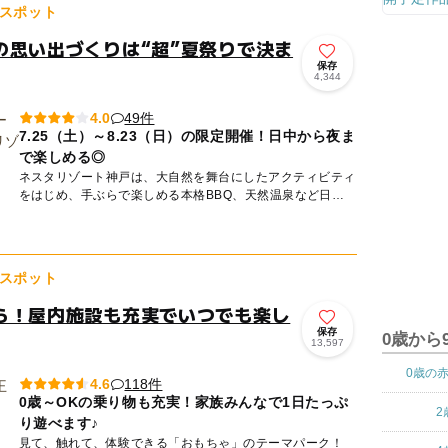
スポット
の思い出づくりは“超”夏祭りで決ま
保存
4,344
49件
4.0
7.25（土）～8.23（日）の限定開催！日中から夜ま
で楽しめる◎
ネスタリゾート神戸は、大自然を舞台にしたアクティビティ
をはじめ、手ぶらで楽しめる本格BBQ、天然温泉など日帰
りでも宿泊でも楽しめる大自然の冒険テーマパークです。
夏はプール...
スポット
ら！屋内施設も充実でいつでも楽し
保存
0歳から
13,597
0歳の
118件
4.6
0歳～OKの乗り物も充実！家族みんなで1日たっぷ
2
り遊べます♪
見て、触れて、体験できる「おもちゃ」のテーマパーク！