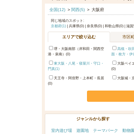
全国(12)
>
関西(5)
>
大阪府
同じ地域のスポット:
京都府(1)
| 兵庫県(0) | 奈良県(0) | 和歌山県(0) | 滋賀
エリアで絞り込む
市区
堺・大阪南部（岸和田・関西空
高槻・吹
港・泉南）(0)
面・枚方・伊丹
東大阪・八尾・寝屋川・守口・
大阪ベイエ
門真(1)
(0)
天王寺・阿倍野・上本町・長居
大阪城・京
(0)
ジャンルから探す
室内遊び場
遊園地
テーマパーク
動物