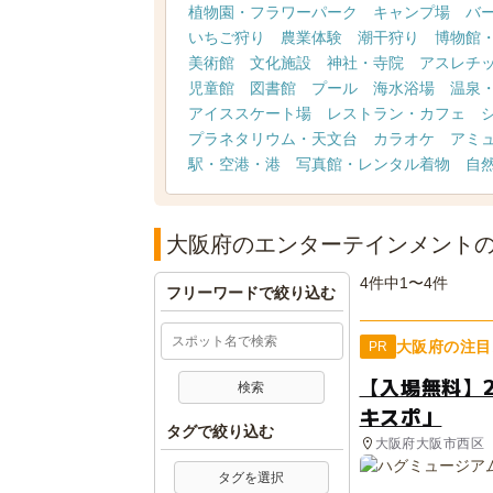
植物園・フラワーパーク
キャンプ場
バ
いちご狩り
農業体験
潮干狩り
博物館
美術館
文化施設
神社・寺院
アスレチ
児童館
図書館
プール
海水浴場
温泉
アイススケート場
レストラン・カフェ
プラネタリウム・天文台
カラオケ
アミ
駅・空港・港
写真館・レンタル着物
自
大阪府のエンターテインメント
4件中1〜4件
フリーワードで絞り込む
大阪府の注目
PR
【入場無料】
キスポ」
タグで絞り込む
大阪府大阪市西区
タグを選択