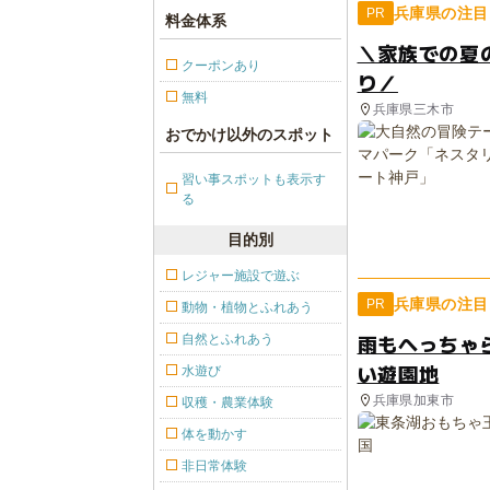
兵庫県の注目
PR
料金体系
＼家族での夏
クーポンあり
り／
無料
兵庫県三木市
おでかけ以外のスポット
習い事スポットも表示す
る
目的別
レジャー施設で遊ぶ
兵庫県の注目
PR
動物・植物とふれあう
雨もへっちゃ
自然とふれあう
い遊園地
水遊び
兵庫県加東市
収穫・農業体験
体を動かす
非日常体験