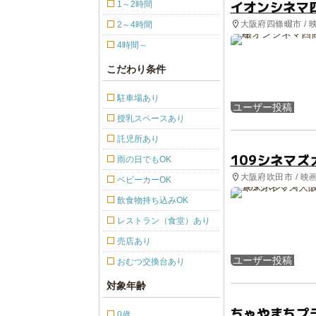
イオンシネマ
1～2時間
大阪府四條畷市 / 
2～4時間
4時間～
こだわり条件
駐車場あり
ユーザー投稿
授乳スペースあり
託児所あり
109シネマ
雨の日でもOK
大阪府吹田市 / 映
ベビーカーOK
飲食物持ち込みOK
レストラン（食堂）あり
売店あり
ユーザー投稿
おむつ交換台あり
対象年齢
ちゃやまちプ
0歳