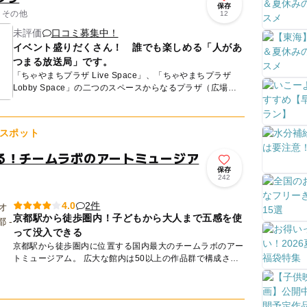
保存
 その他
12
未評価
口コミ募集中！
イベント盛りだくさん！ 誰でも楽しめる「人があ
つまる放送局」です。
「ちゃやまちプラザ Live Space」、「ちゃやまちプラザ
Lobby Space」の二つのスペースからなるプラザ（広場）
です。 「ちゃやまちプラザ Live Spac...
スポット
る！チームラボのアートミュージア
保存
242
2件
4.0
京都駅から徒歩圏内！子どもから大人まで五感を使
って没入できる
京都駅から徒歩圏内に位置する国内最大のチームラボのアー
トミュージアム。 広大な館内は50以上の作品群で構成され
ており、子どもから大人まで五感を使って没入できる、全く
新しい体...