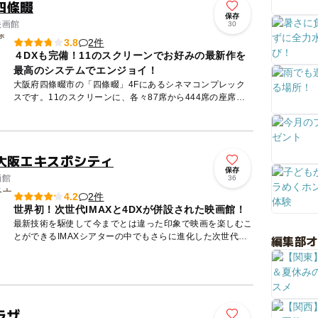
四條畷
保存
映画館
30
2件
3.8
４DXも完備！11のスクリーンでお好みの最新作を
最高のシステムでエンジョイ！
大阪府四條畷市の「四條畷」4Fにあるシネマコンプレック
スです。11のスクリーンに、各々87席から444席の座席を
設けています。スクリーン1番は４DXに対応！「4DX」と
は、映...
ズ大阪エキスポシティ
保存
画館
36
2件
4.2
世界初！次世代IMAXと4DXが併設された映画館！
最新技術を駆使して今までとは違った印象で映画を楽しむこ
とができるIMAXシアターの中でもさらに進化した次世代
編集部
IMAXと映画の中に入りこんだかのような感覚を感じること
ができる4...
ラザ