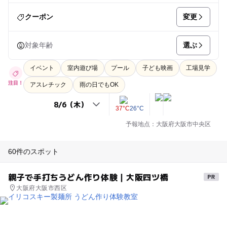
変更
クーポン
選ぶ
対象年齢
イベント
室内遊び場
プール
子ども映画
工場見学
注目！
アスレチック
雨の日でもOK
37°C
26°C
予報地点：大阪府大阪市中央区
60件のスポット
親子で手打ちうどん作り体験｜大阪四ツ橋
大阪府大阪市西区