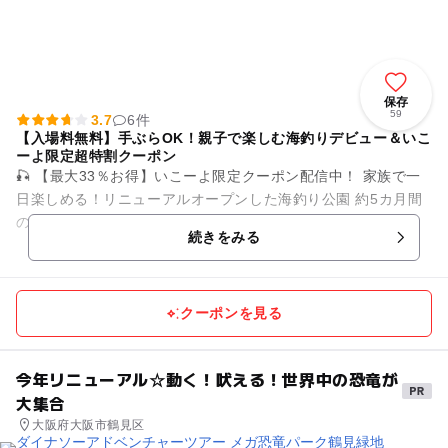
保存
59
3.7
6件
【入場料無料】手ぶらOK！親子で楽しむ海釣りデビュー＆いこ
ーよ限定超特割クーポン
🎣 【最大33％お得】いこーよ限定クーポン配信中！ 家族で一
日楽しめる！リニューアルオープンした海釣り公園 約5カ月間
の閉園期間を経て、4月23日に待望のリニューアルオープン！
続きをみる
自...
クーポンを見る
今年リニューアル☆動く！吠える！世界中の恐竜が
大集合
大阪府大阪市鶴見区