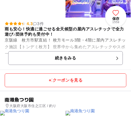
保存
1559
4.3
3件
雨も安心！快適に過ごせる全天候型の屋内アスレチックで全力
遊び♪団体予約も受付中！
京阪線 枚方市駅直結！ 枚方モール3階・4階に屋内アスレチッ
ク施設【トンデミ枚方】 世界中から集めたアスレチックやスポ
ーツゲームが楽しめる屋内アスレチック施設が大阪府初登場🤩
続きをみる
なんと！国内...
クーポンを見る
南港魚つり園
大阪府大阪市住之江区 / 釣り