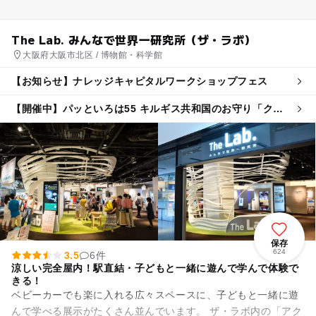
The Lab. みんなで世界一研究所（ザ・ラボ）
大阪府大阪市北区 / 博物館・科学館
【お知らせ】ナレッジキャピタルワークショップフェス
【開催中】パッといろは55 キルギス共和国のお守り「クッ
トゥクルチャ」作り体験
保存
624
3.5
6件
涼しい完全屋内！駅直結・子どもと一緒に遊んで学んで体験で
きる！
ベビーカーでも楽に入れる広々スペースに、子どもと一緒に遊
んで学べる展示がたくさん並んでいます。 ザ・ラボ内の「アク