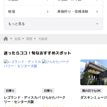
牧場
果物狩り・収穫体験
もっと見る
室内遊び場
遊園地
全国
関西
大阪府
テーマパーク
動物園
迷ったらココ！旬なおすすめスポット
サファリパーク
植物園・フラワーパー
ク
キャンプ場
バーベキュー
釣り
自然景観
日帰り
日帰り
雨の日でもOK
レゴランド・ディスカバ
ひらかたパーク
ダスキンミュージ
いちご狩り
農業体験
リー・センター大阪