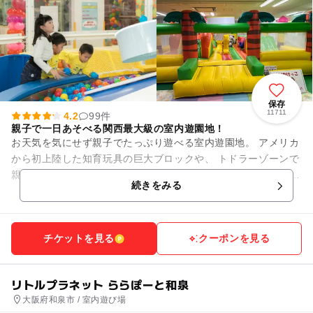
保存
11711
4.2
99件
親子で一日あそべる関西最大級の室内遊園地！
お天気を気にせず親子でたっぷり遊べる室内遊園地。 アメリカ
から初上陸した知育玩具の巨大ブロックや、 トドラーゾーンで
親子でふれあい“あそび回っちゃおう！” ＜コーナー紹介＞ ・
続きをみる
き...
チケットを見る
クーポンを見る
リトルプラネット ららぽーと和泉
大阪府和泉市 / 室内遊び場