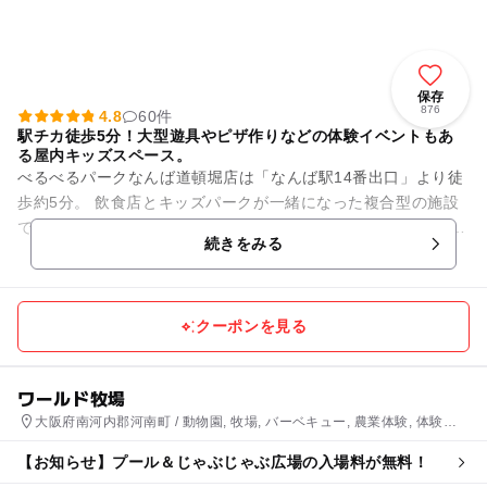
保存
876
4.8
60件
駅チカ徒歩5分！大型遊具やピザ作りなどの体験イベントもあ
る屋内キッズスペース。
べるべるパークなんば道頓堀店は「なんば駅14番出口」より徒
歩約5分。 飲食店とキッズパークが一緒になった複合型の施設
です。 大型ボールプール付き遊具や、大規模ブロックコーナー
続きをみる
など、0歳か...
クーポンを見る
ワールド牧場
大阪府南河内郡河南町 / 動物園, 牧場, バーベキュー, 農業体験, 体験施
設, アスレチック
【お知らせ】プール＆じゃぶじゃぶ広場の入場料が無料！