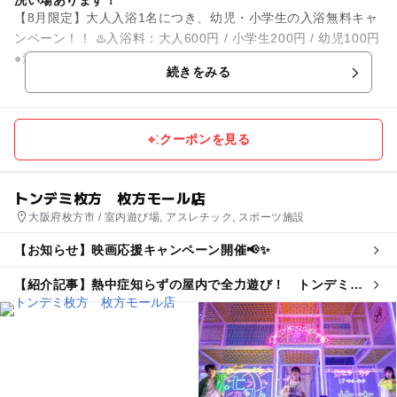
洗い場あります！
【8月限定】大人入浴1名につき、幼児・小学生の入浴無料キャ
ンペーン！！ ♨️入浴料：大人600円 / 小学生200円 / 幼児100円
●源泉掛け流し 地下1,300余mという超深...
続きをみる
クーポンを見る
トンデミ枚方 枚方モール店
大阪府枚方市 / 室内遊び場, アスレチック, スポーツ施設
【お知らせ】映画応援キャンペーン開催📢✨
【紹介記事】熱中症知らずの屋内で全力遊び！ トンデミの
親子割引プランが夏限定で登場