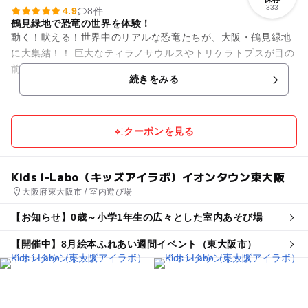
333
4.9
8件
鶴見緑地で恐竜の世界を体験！
動く！吠える！世界中のリアルな恐竜たちが、大阪・鶴見緑地
に大集結！！ 巨大なティラノサウルスやトリケラトプスが目の
前に現れ、まるで恐竜時代にタイムスリップしたかのような体
続きをみる
験が待っている！ ...
クーポンを見る
Kids i-Labo（キッズアイラボ）イオンタウン東大阪
大阪府東大阪市 / 室内遊び場
【お知らせ】0歳～小学1年生の広々とした室内あそび場
【開催中】8月絵本ふれあい週間イベント（東大阪市）