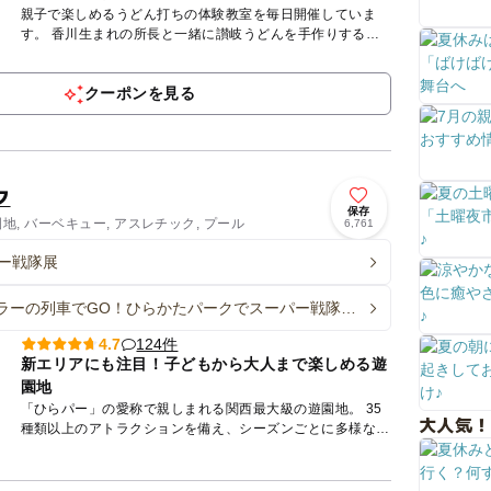
親子で楽しめるうどん打ちの体験教室を毎日開催していま
す。 香川生まれの所長と一緒に讃岐うどんを手作りするワ
ークショップ。小麦粉と塩と水、３つの素材を混ぜて、踏ん
で、延ばして...
クーポンを見る
ク
保存
園地, バーベキュー, アスレチック, プール
6,761
ー戦隊展
ラーの列車でGO！ひらかたパークでスーパー戦隊
阪電車でクイズラリーも！
124件
4.7
新エリアにも注目！子どもから大人まで楽しめる遊
園地
「ひらパー」の愛称で親しまれる関西最大級の遊園地。 35
大人気！
種類以上のアトラクションを備え、シーズンごとに多様なイ
ベントを開催しています。 小さなお子さままで楽しめる
「メ...