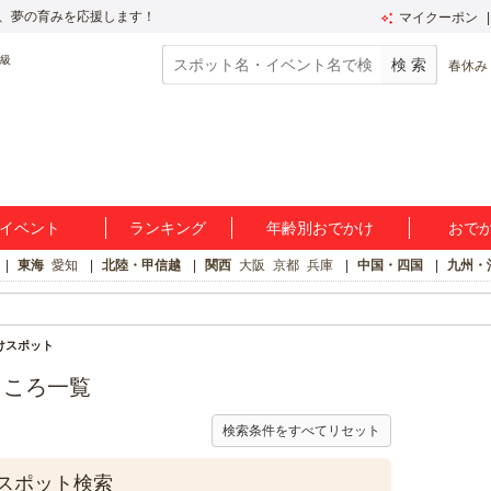
、夢の育みを応援します！
マイクーポン
春休み
イベント
ランキング
年齢別おでかけ
おで
東海
愛知
北陸・甲信越
関西
大阪
京都
兵庫
中国・四国
九州・
けスポット
ところ一覧
検索条件をすべてリセット
スポット検索