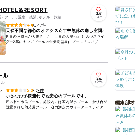
HOTEL&RESORT
保存
/ プール, 温泉・銭湯, ホテル・旅館
3,471
47件
4.4
天候不問な都心のオアシス☆年中無休の癒し空間♪
世界のお風呂が大集合した『世界の大温泉』！ 大型スライ
ダー2基にキッズプールの全天候型屋内プール『スパプ
ー』！！ 8か国をモチーフとした岩盤浴の『世界の大岩盤
浴』！！！ ...
ール
保存
ール
1,070
9件
3.2
小さなお子様連れでも安心のプールです。
編集部
茨木市の市民プール。施設内には室内温水プール、滑り台が
設置された幼児用プール、迫力満点のウォータースライダー
は子供から大人まで楽しめます。多彩なプールが幾つもある
だけでなく、...