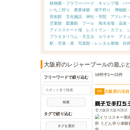
植物園・フラワーパーク
キャンプ場
バ
いちご狩り
農業体験
潮干狩り
博物館
美術館
文化施設
神社・寺院
アスレチ
児童館
図書館
プール
海水浴場
温泉
アイススケート場
レストラン・カフェ
プラネタリウム・天文台
カラオケ
アミ
駅・空港・港
写真館・レンタル着物
自
大阪府のレジャープールの遊ぶ
18件中1〜15件
フリーワードで絞り込む
大阪府の注目
PR
親子で手打ち
大阪府大阪市西区
タグで絞り込む
タグを選択