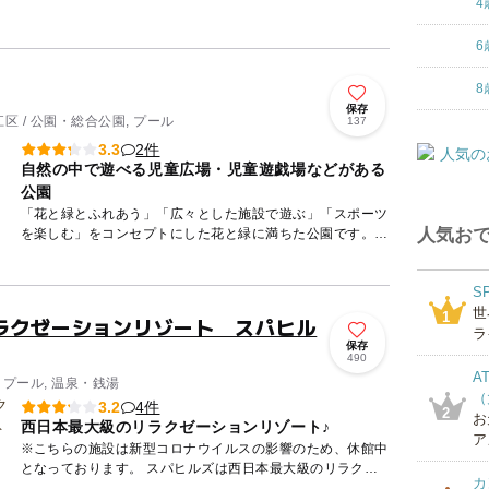
4
6
8
保存
 / 公園・総合公園, プール
137
2件
3.3
自然の中で遊べる児童広場・児童遊戯場などがある
公園
「花と緑とふれあう」「広々とした施設で遊ぶ」「スポーツ
人気おで
を楽しむ」をコンセプトにした花と緑に満ちた公園です。
「花と緑のスクエア」は四季折々の草花が織りなす花模様を
観賞できる...
S
世
1
ラクゼーションリゾート スパヒル
ラ
保存
490
A
 プール, 温泉・銭湯
（
4件
3.2
2
お
西日本最大級のリラクゼーションリゾート♪
ア
※こちらの施設は新型コロナウイルスの影響のため、休館中
となっております。 スパヒルズは西日本最大級のリラクゼ
カ
ーションリゾートです！ 最寄り駅から無料送迎バスに...