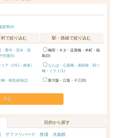
滋賀県(4)
町村で絞り込む
駅・路線で絞り込む
田・豊中・茨木・箕
梅田・キタ・淀屋橋・本町・福
空港(5)
島(0)
リア（USJ・南港）
なんば・心斎橋・道頓堀・四ツ
橋・ミナミ(1)
橋・鶴見緑地(2)
新大阪・江坂・十三(0)
決定
目的から探す
園
サファリパーク
牧場
水族館