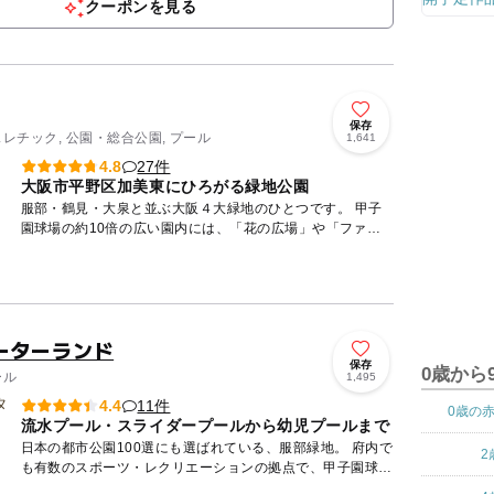
クーポンを見る
保存
スレチック, 公園・総合公園, プール
1,641
27件
4.8
大阪市平野区加美東にひろがる緑地公園
服部・鶴見・大泉と並ぶ大阪４大緑地のひとつです。 甲子
園球場の約10倍の広い園内には、「花の広場」や「ファミ
リー広場」などの憩いのスペースに加え、本格的なスポーツ
施設が勢揃...
ーターランド
保存
0歳から
ール
1,495
11件
4.4
0歳の
流水プール・スライダープールから幼児プールまで
日本の都市公園100選にも選ばれている、服部緑地。 府内で
2
も有数のスポーツ・レクリエーションの拠点で、甲子園球場
の約33倍という敷地面積があります。 園内には都市緑化...