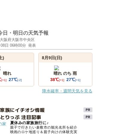
今日・明日の天気予報
大阪府大阪市中央区
月08日 06時00分
発表
土)
8月9日(日)
晴れ
晴れ のち 雨
℃
27℃
38℃
27℃
[+1]
[-2]
[+1]
[+1]
降水確率・週間天気を見る
け家族にイチオシ情報
とりっぷ 注目記事
夏休みの家族旅行に♪
親子で行きたい倉敷市の観光名所を紹介
映画のロケ地巡り＆親子向けの体験充実