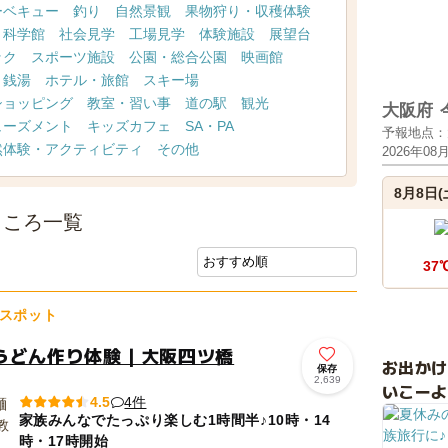
ーベキュー
釣り
自然景観
果物狩り・収穫体験
・科学館
社会見学
工場見学
体験施設
展望台
ック
スポーツ施設
公園・総合公園
映画館
・銭湯
ホテル・旅館
スキー場
ショッピング
教室・習い事
道の駅
観光
大阪府
ューズメント
キッズカフェ
SA・PA
予報地点：
然体験・アクティビティ
その他
2026年08
8月8日(
ところ一覧
37
スポット
うどん作り体験｜大阪四ツ橋
お出か
保存
2,639
いこーよ
4件
4.5
家族みんなでたっぷり楽しむ1時間半♪10時・14
時・17時開始