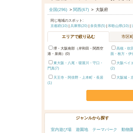
全国(296)
>
関西(67)
>
大阪府
同じ地域のスポット:
京都府(10)
|
兵庫県(20)
|
奈良県(5)
|
和歌山県(10)
|
エリアで絞り込む
市区
堺・大阪南部（岸和田・関西空
高槻・吹
港・泉南）(0)
面・枚方・伊丹
東大阪・八尾・寝屋川・守口・
大阪ベイエ
門真(7)
(2)
天王寺・阿倍野・上本町・長居
大阪城・京
(1)
ジャンルから探す
室内遊び場
遊園地
テーマパーク
動物