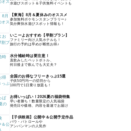
水遊びスポット＆子供無料イベントも
【東海】8月＆夏休みのオススメ
参加無料ポケモンスタンプラリー♪
気分爽快水遊びスポット情報も！
いこーよおすすめ【早割プラン】
ファミリー向け人気ホテルも！
旅行の予約は早めが断然お得♪
水分補給時は要注意！
直飲みしたペットボトル、
何日後まで飲んでも大丈夫？
全国のお得なフリーきっぷ15選
子供50円均一の切符から
100円で1日乗り放題も！
お得いっぱい！2026夏の福袋特集
早い者勝ち！数量限定の人気福袋
発売日や価格、内容を最速でお届け
【子供映画】公開中＆公開予定作品
パウ・パトロールや
アンパンマンの人気作