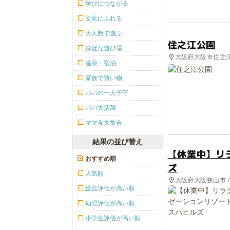
学びにつながる
文化にふれる
大人数で遊ぶ
住之江公園
身近な遊び場
大阪府大阪市住之江区
温泉・宿泊
家族で買い物
パパの一人子守
パパ大活躍
ママ友大集合
結果の並び替え
【休業中】リ
おすすめ順
ズ
人気順
大阪府大阪狭山市 /
総合評価が高い順
幼児評価が高い順
小学生評価が高い順