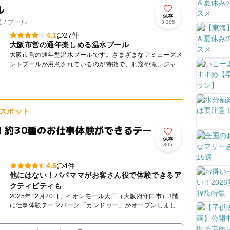
ル
保存
/ プール
3,285
27件
4.1
大阪市営の通年楽しめる温水プール
大阪市営の通年型温水プールです。さまざまなアミューズメ
ントプールが用意されているのが特徴で、洞窟や滝、ジャン
グルなどがモチーフになっています。 ジャグジーなどのリ
ラクゼーシ...
スポット
N！約30種のお仕事体験ができるテー
保存
305
4件
4.5
他にはない！パパママがお客さん役で体験できるア
クティビティも
2025年12月20日、イオンモール大日（大阪府守口市）3階
に仕事体験テーマパーク「カンドゥー」がオープンしまし
た。 「カンドゥー」は、子どもがさまざまな仕事にチャレ
ン...