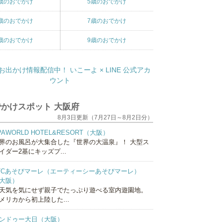
歳のおでかけ
5歳のおでかけ
歳のおでかけ
7歳のおでかけ
歳のおでかけ
9歳のおでかけ
かけスポット 大阪府
8月3日更新（7月27日～8月2日分）
PAWORLD HOTEL&RESORT（大阪）
界のお風呂が大集合した『世界の大温泉』！ 大型ス
イダー2基にキッズプ...
TCあそびマーレ（エーティーシーあそびマーレ）
大阪）
天気を気にせず親子でたっぷり遊べる室内遊園地。
メリカから初上陸した...
ンドゥー大日（大阪）