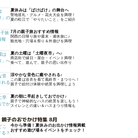
夏休みは「ばけばけ」の舞台へ
聖地巡礼・グルメ・花火大会を満喫！
夏の松江で「やりたいこと」をご紹介
7月の親子旅おすすめ情報
関西の日帰り旅や週末・連休旅に♪
観光地・穴場＆祭り＆外遊びを満喫
夏の土曜は「土曜夜市」へ♪
商店街で縁日・屋台・イベント満喫！
食べて、遊んで、親子の思い出作り
涼やかな音色に癒やされる♪
この夏は浴衣を着て風鈴市・まつりへ！
親子で絵付け体験や絶景を満喫しよう
夏の朝に早起きしておでかけ♪
親子で神秘的なハスの絶景を楽しもう！
スイレンとの違い＆ハスまつり情報も
 親子のおでかけ特集 8月
今から準備！夏休みのお出かけ情報満載
おすすめ遊び場＆イベントをチェック！