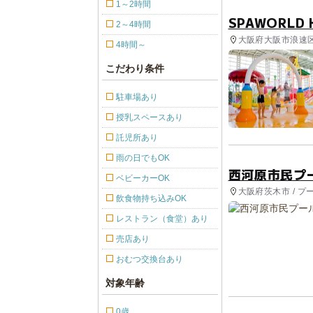
1～2時間
SPAWORLD 
2～4時間
大阪府大阪市浪速区 
4時間～
こだわり条件
駐車場あり
授乳スペースあり
託児所あり
雨の日でもOK
西河原市民プ
ベビーカーOK
大阪府茨木市 / プ
飲食物持ち込みOK
レストラン（食堂）あり
売店あり
おむつ交換台あり
対象年齢
0歳