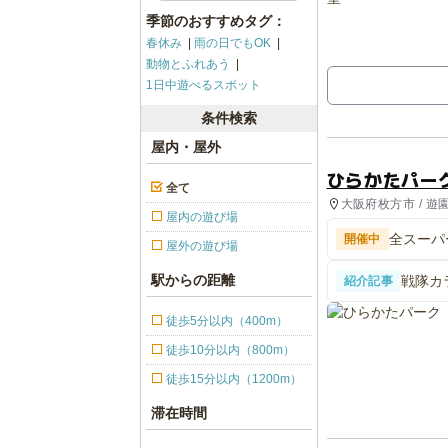
季節のおすすめタグ：
春休み
雨の日でもOK
動物とふれあう
1日中遊べるスポット
条件検索
屋内・屋外
ひらかたパー
全て
大阪府枚方市 / 遊
屋内の遊び場
全スーパ
開催中
屋外の遊び場
駅からの距離
戦隊カ
紹介記事
展 京
徒歩5分以内（400m）
徒歩10分以内（800m）
徒歩15分以内（1200m）
滞在時間