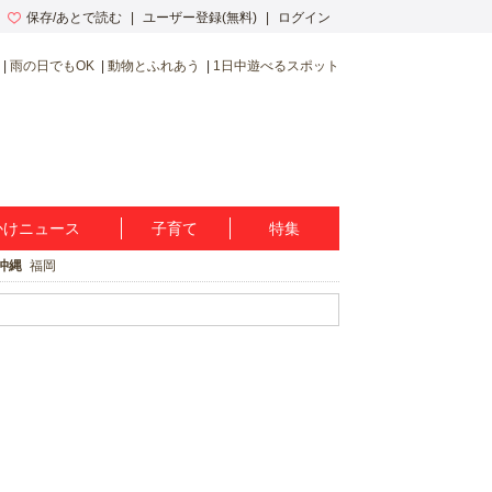
保存/あとで読む
ユーザー登録(無料)
ログイン
雨の日でもOK
動物とふれあう
1日中遊べるスポット
かけニュース
子育て
特集
沖縄
福岡