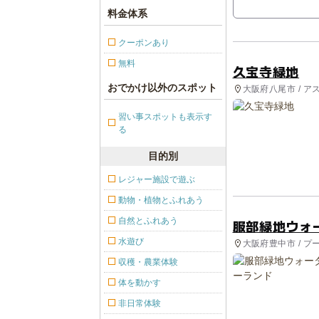
料金体系
クーポンあり
無料
久宝寺緑地
おでかけ以外のスポット
大阪府八尾市 / ア
習い事スポットも表示す
る
目的別
レジャー施設で遊ぶ
動物・植物とふれあう
自然とふれあう
服部緑地ウォ
水遊び
大阪府豊中市 / プ
収穫・農業体験
体を動かす
非日常体験