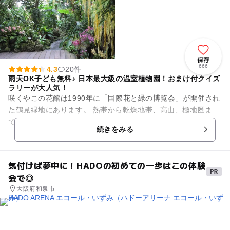
保存
666
4.3
20件
雨天OK子ども無料♪ 日本最大級の温室植物園！おまけ付クイズ
ラリーが大人気！
咲くやこの花館は1990年に「国際花と緑の博覧会」が開催され
た鶴見緑地にあります。 熱帯から乾燥地帯、高山、極地圏ま
で、地球上のさまざまな気候帯に育成する植物約5,500種、約1
続きをみる
5,000株を...
気付けば夢中に！HADOの初めての一歩はこの体験
会で◎
大阪府和泉市