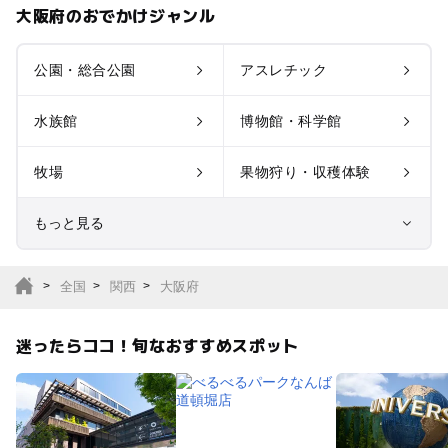
大阪府のおでかけジャンル
公園・総合公園
アスレチック
水族館
博物館・科学館
牧場
果物狩り・収穫体験
もっと見る
室内遊び場
遊園地
全国
関西
大阪府
テーマパーク
動物園
迷ったらココ！旬なおすすめスポット
サファリパーク
植物園・フラワーパー
ク
キャンプ場
バーベキュー