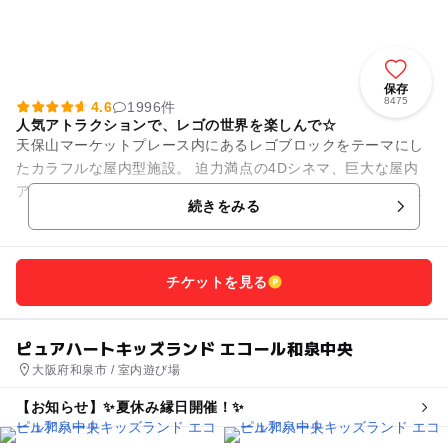
保存
8475
4.6
1996件
人気アトラクションで、レゴの世界を楽しんで☆
天保山マーケットプレース内にあるレゴブロックをテーマにし
たカラフルな屋内型施設。 迫力満点の4Dシネマ、巨大な屋内
アスレチック、レゴ作品の作り方を教えてくれるレゴ教室など
続きをみる
など、ブロックで遊んで...
チケットを見る
ピュアハートキッズランド エコール和泉中央
大阪府和泉市 / 室内遊び場
【お知らせ】✨夏休み縁日開催！✨