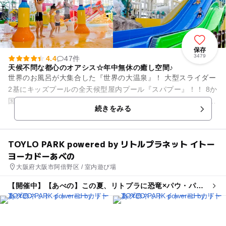
保存
3479
4.4
47件
天候不問な都心のオアシス☆年中無休の癒し空間♪
世界のお風呂が大集合した『世界の大温泉』！ 大型スライダー
2基にキッズプールの全天候型屋内プール『スパプー』！！ 8か
国をモチーフとした岩盤浴の『世界の大岩盤浴』！！！ 他にも
続きをみる
無料でご...
TOYLO PARK powered by リトルプラネット イトー
ヨーカドーあべの
大阪府大阪市阿倍野区 / 室内遊び場
【開催中】【あべの】この夏、リトプラに恐竜×パウ・パト
ロールがやってくる!