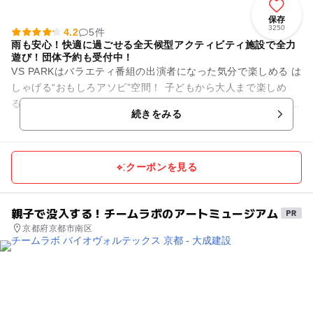
保存
3250
4.2
5件
雨も安心！快適に過ごせる全天候型アクティビティ施設で全力
遊び！団体予約も受付中！
VS PARKはバラエティ番組の出演者になった気分で楽しめる は
しゃげる“おもしろアソビ”空間！ 子どもから大人まで楽しめ
る、遊んでいる人も、見ている人も一緒に盛り上がれる“はっち
続きをみる
ゃけアク...
クーポンを見る
親子で没入する！チームラボのアートミュージアム
京都府京都市南区