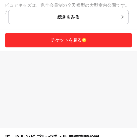
ピュアキッズは、完全会員制の全天候型の大型室内公園です。
だから、暑い夏の日だって、雨の日も雪の降る寒い日も安心し
続きをみる
て遊べるんで...
チケットを見る
ボーネルンド プレイヴィル 安満遺跡公園