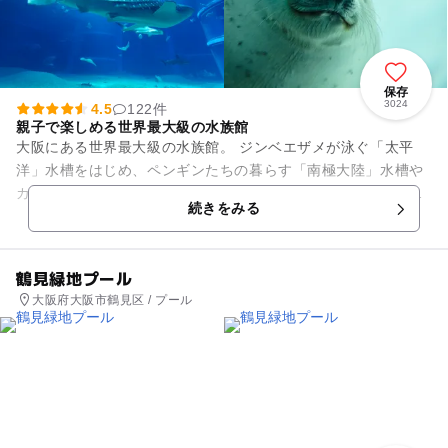
保存
3024
4.5
122件
親子で楽しめる世界最大級の水族館
大阪にある世界最大級の水族館。 ジンベエザメが泳ぐ「太平
洋」水槽をはじめ、ペンギンたちの暮らす「南極大陸」水槽や
カマイルカたちの「タスマン海」水槽など、環太平洋各地を再
続きをみる
現した水槽を楽しむことが...
鶴見緑地プール
大阪府大阪市鶴見区 / プール