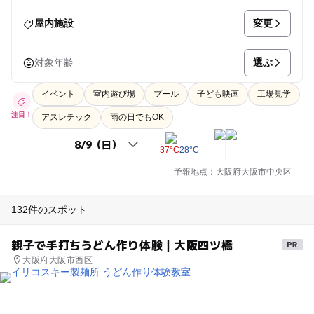
変更
屋内施設
選ぶ
対象年齢
イベント
室内遊び場
プール
子ども映画
工場見学
注目！
アスレチック
雨の日でもOK
37°C
28°C
予報地点：大阪府大阪市中央区
132件のスポット
親子で手打ちうどん作り体験｜大阪四ツ橋
大阪府大阪市西区