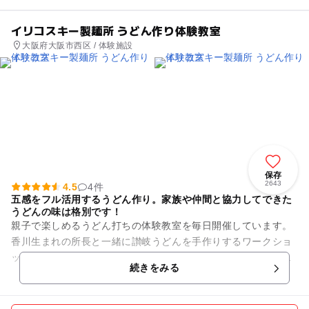
イリコスキー製麺所 うどん作り体験教室
大阪府大阪市西区 / 体験施設
保存
2643
4.5
4件
五感をフル活用するうどん作り。家族や仲間と協力してできた
うどんの味は格別です！
親子で楽しめるうどん打ちの体験教室を毎日開催しています。
香川生まれの所長と一緒に讃岐うどんを手作りするワークショ
ップ。小麦粉と塩と水、３つの素材を混ぜて、踏んで、延ばし
続きをみる
て、切って。ぜひ親子一...