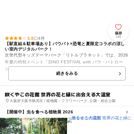
保存
230
3.8
4件
【駅直結＆駐車場あり】パウパト×恐竜と夏限定コラボの涼し
い室内デジタルパーク！
次世代型キッズテーマパーク「リトルプラネット」では、2026
年夏の特別イベント「DINO FESTIVAL with パウ・パトロー
ル」を開催中！映画公開を記念した、今しか楽しめない大迫力
続きをみる
の限定...
咲くやこの花館 世界の花と緑に出会える大温室
大阪府大阪市鶴見区 / 植物園・フラワーパーク, 公園・総合公園
【開催中】虫を食べる植物展 2026