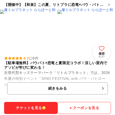
【開催中】【和泉】この夏、リトプラに恐竜×パウ・パトロ
ールがやってくる!
保存
4137
4.7
8件
【駐車場無料】パウパト×恐竜と夏限定コラボ！涼しい室内で
アソビが学びに変わる！
次世代型キッズテーマパーク「リトルプラネット」では、2026
年夏の特別イベント「DINO FESTIVAL with パウ・パトロー
ル」を開催中！映画公開を記念した、今しか楽しめない大迫力
続きをみる
の限定...
チケットを見る
クーポンを見る