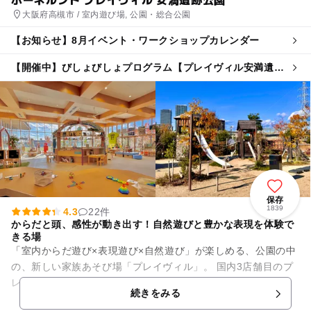
大阪府高槻市 / 室内遊び場, 公園・総合公園
【お知らせ】8月イベント・ワークショップカレンダー
【開催中】びしょびしょプログラム【プレイヴィル安満遺跡
公園店】
保存
1839
4.3
22件
からだと頭、感性が動き出す！自然遊びと豊かな表現を体験で
きる場
「室内からだ遊び×表現遊び×自然遊び」が楽しめる、公園の中
の、新しい家族あそび場「プレイヴィル」。 国内3店舗目のプ
レイヴィルが、2019年3月、大阪府高槻市の新しい公園「安満
続きをみる
遺跡公園」の ...