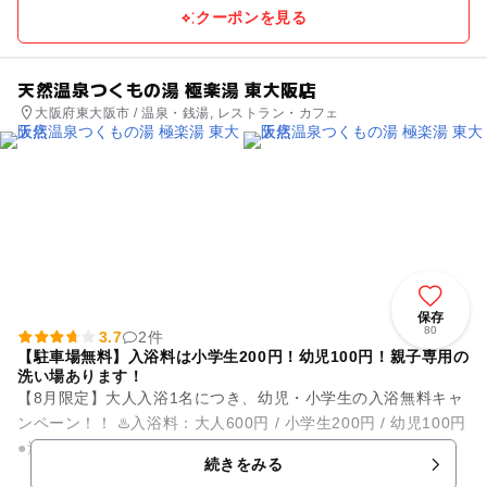
クーポンを見る
天然温泉つくもの湯 極楽湯 東大阪店
大阪府東大阪市 / 温泉・銭湯, レストラン・カフェ
保存
80
3.7
2件
【駐車場無料】入浴料は小学生200円！幼児100円！親子専用の
洗い場あります！
【8月限定】大人入浴1名につき、幼児・小学生の入浴無料キャ
ンペーン！！ ♨️入浴料：大人600円 / 小学生200円 / 幼児100円
●源泉掛け流し 地下1,300余mという超深...
続きをみる