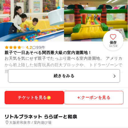
保存
11719
4.2
99件
親子で一日あそべる関西最大級の室内遊園地！
お天気を気にせず親子でたっぷり遊べる室内遊園地。 アメリカ
から初上陸した知育玩具の巨大ブロックや、 トドラーゾーンで
親子でふれあい“あそび回っちゃおう！” ＜コーナー紹介＞ ・
続きをみる
き...
チケットを見る
クーポンを見る
リトルプラネット ららぽーと和泉
大阪府和泉市 / 室内遊び場