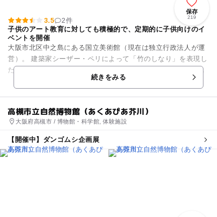
保存
219
3.5
2件
子供のアート教育に対しても積極的で、定期的に子供向けのイ
ベントを開催
大阪市北区中之島にある国立美術館（現在は独立行政法人が運
営）。 建築家シーザー・ペリによって「竹のしなり」を表現し
たという外観は、科学館、図書館と文化施設が集積する中之島
続きをみる
に、一羽の鳥が優雅...
高槻市立自然博物館（あくあぴあ芥川）
大阪府高槻市 / 博物館・科学館, 体験施設
【開催中】ダンゴムシ企画展