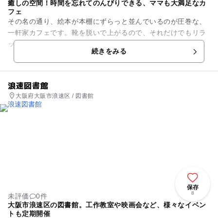
癒しの空間！時間を忘れてのんびりできる、ママも大満足なカ
フェ
その名の通り、絵本が本棚にずらっと並んでいるのが圧巻な、
一軒家カフェです。靴を脱いで上がるので、それだけでもリラ
ックス。さらに、お店の構造を上手に利用した半個室やロフト
続きをみる
席があり、棚の絵本や店内の...
浪速図書館
大阪府大阪市浪速区 / 図書館
保存
8
未評価
0件
大阪市浪速区の図書館。工作教室や映画会など、様々なイベン
トも定期開催