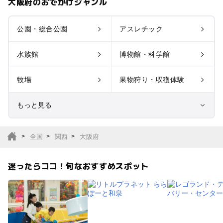
大阪府のおでかけジャンル
公園・総合公園
アスレチック
水族館
博物館・科学館
牧場
果物狩り・収穫体験
もっと見る
室内遊び場
遊園地
全国
関西
大阪府
テーマパーク
動物園
迷ったらココ！旬なおすすめスポット
サファリパーク
植物園・フラワーパー
ク
キャンプ場
バーベキュー