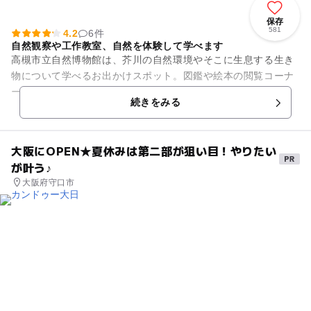
保存
581
4.2
6件
自然観察や工作教室、自然を体験して学べます
高槻市立自然博物館は、芥川の自然環境やそこに生息する生き
物について学べるお出かけスポット。図鑑や絵本の閲覧コーナ
ーもあり、家族でのお出かけにぴったりの施設です。 2階では
続きをみる
約30種の魚類、6種の...
大阪にOPEN★夏休みは第二部が狙い目！やりたい
が叶う♪
大阪府守口市