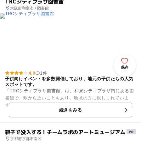
TRCシティプラザ図書館
大阪府和泉市 / 図書館
保存
38
4.0
1件
子供向けイベントを多数開催しており、地元の子供たちの人気
スポットです。
「TRCシティプラザ図書館」は、和泉シティプラザ内にある図
書館で、駅から近いこともあり、地域の方に親しまれていま
す。施設の中央に丸い庭があるユニークな造りが印象的です。
続きをみる
館内には絵本コーナー・読書...
親子で没入する！チームラボのアートミュージアム
京都府京都市南区