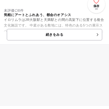
保存
38
未評価
0件
気軽にアートとふれあう、都会のオアシス
イロリムラはJR大阪駅と天満駅との間の高架下に位置する複合
文化施設です。 中庭がある敷地には、特色のある5つの展示ス
ペースとプチホール、大・小の音楽練習室があります。 展示ス
続きをみる
ペースでは様々な...