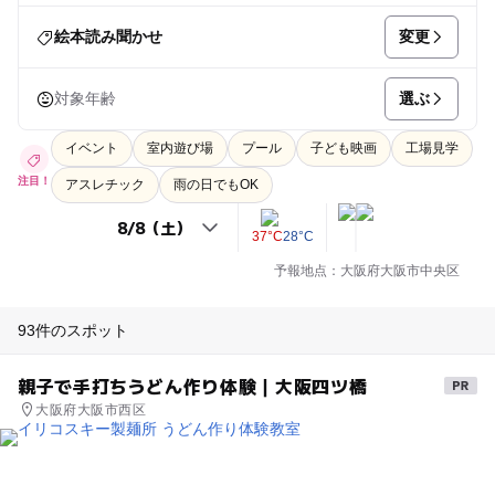
変更
絵本読み聞かせ
選ぶ
対象年齢
イベント
室内遊び場
プール
子ども映画
工場見学
注目！
アスレチック
雨の日でもOK
37°C
28°C
予報地点：大阪府大阪市中央区
93件のスポット
親子で手打ちうどん作り体験｜大阪四ツ橋
大阪府大阪市西区