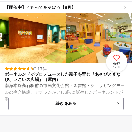
【開催中】うたってあそぼう【8月】
保存
1760
4.9
17件
ボーネルンドがプロデュースした親子を育む『あそびとまな
び、いこいの広場』（屋内）
南海本線高石駅前の市民文化会館・図書館・ショッピングモー
ルの複合施設、アプラたかいし3階に誕生したボーネルンドが
手掛ける『HUGOOD（ハグッド）』 毎日づかいができる子育
続きをみる
てや遊びを育む3つの...