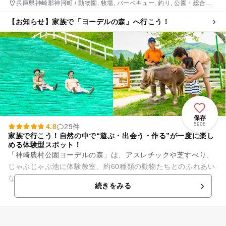
兵庫県神崎郡神河町 / 動物園, 牧場, バーベキュー, 釣り, 公園・総合公
園
【お知らせ】家族で「ヨーデルの森」へ行こう！
保存
5908
4.8
29件
家族で行こう！自然の中で“遊ぶ・出会う・作る”が一度に楽し
める体験型スポット！
「神崎農村公園ヨーデルの森」は、アスレチックや芝すべり、
じゃぶじゃぶ池に体験教室、約60種類の動物たちとのふれあい
など、家族みんなが楽しめるコンテンツが盛りだくさん！園内
続きをみる
では、犬や羊はもちろん、...