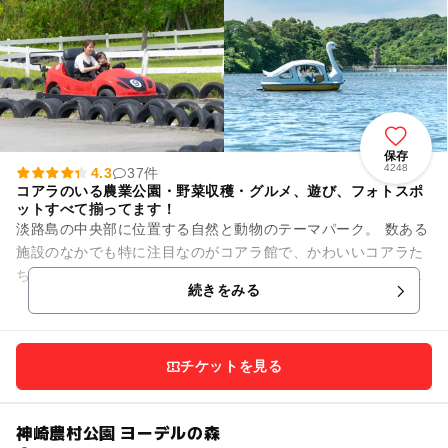
保存
4248
4.3
37件
コアラのいる農業公園・野菜収穫・グルメ、遊び、フォトスポ
ットすべて揃ってます！
淡路島の中央部に位置する自然と動物のテーマパーク。 数ある
施設のなかでも特に注目なのがコアラ館で、かわいいコアラた
ちを見ることができます。このほか、モルモットやウサギ、羊
続きをみる
といった動物に出...
チケットを見る
神崎農村公園 ヨーデルの森