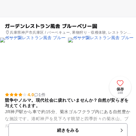
ガーデンレストラン風舎 ブルーベリー園
兵庫県神戸市兵庫区 / バーベキュー, 果物狩り・収穫体験, レストラン・
カフェ
保存
188
4.0
1件
競争やノルマ。現代社会に疲れていませんか？自然が安らぎを
与えてくれます。
JR神戸駅から車で約15分、菊水ゴルフクラブ内にある自然豊か
な施設です。港町神戸を見下ろす眺望と四季折々の菊水山。ブ
ルーベリー園、乗馬クラブ、ゴルフクラブ、薬を使わずスタッ
続きをみる
フが手入れをしているガ...