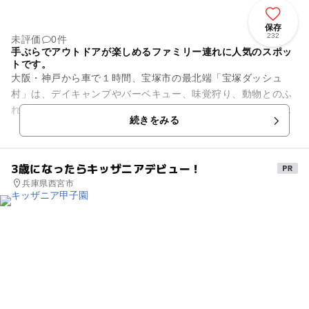
保存
232
未評価
0件
手ぶらでアウトドアが楽しめるファミリー連れに人気のスポッ
トです。
大阪・神戸から車で１時間、宝塚市の最北端「宝塚ダッシュ
村」は、デイキャンプやバーベキュー、味覚狩り、動物とのふ
れあい、昆虫採取、水遊び、サワガニ獲りなど様々なアウトド
続きをみる
ア体験ができます。施設内でバ...
3歳になったらキッザニアデビュー！
兵庫県西宮市