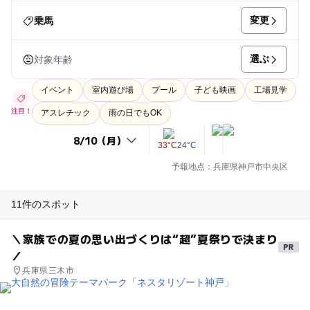
変更
乗馬
選ぶ
対象年齢
イベント
室内遊び場
プール
子ども映画
工場見学
注目！
アスレチック
雨の日でもOK
33°C
24°C
予報地点：兵庫県神戸市中央区
11件のスポット
＼家族での夏の思い出づくりは“超”夏祭りで決まり
／
兵庫県三木市