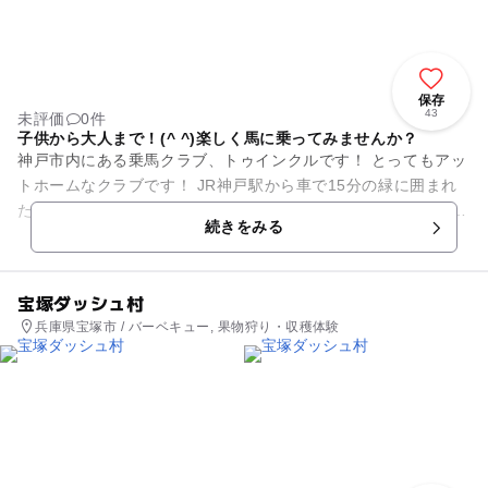
保存
43
未評価
0件
子供から大人まで！(^ ^)楽しく馬に乗ってみませんか？
神戸市内にある乗馬クラブ、トゥインクルです！ とってもアッ
トホームなクラブです！ JR神戸駅から車で15分の緑に囲まれ
た素敵な環境で 小さなお子様から大人の方まで、馬とふれあっ
続きをみる
てみませんか...
宝塚ダッシュ村
兵庫県宝塚市 / バーベキュー, 果物狩り・収穫体験