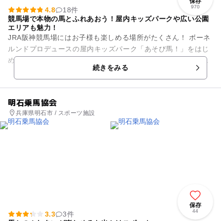
保存
970
4.8
18件
競馬場で本物の馬とふれあおう！屋内キッズパークや広い公園
エリアも魅力！
JRA阪神競馬場にはお子様も楽しめる場所がたくさん！ ボーネ
ルンドプロデュースの屋内キッズパーク「あそび馬！」をはじ
めとして、ふわふわドームや大型遊具にミニ新幹線まで遊べる
続きをみる
キッズガーデン、そし...
明石乗馬協会
兵庫県明石市 / スポーツ施設
保存
44
3.3
3件