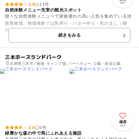
547
3.9
11件
自然体験メニュー充実の観光スポット
様々な自然体験メニューで家族連れの高い人気を集めている淡
路島牧場。牧場体験では乳搾り・バター作り・乳のまし（哺
乳）といった体験を楽しむことができ、牛さんたちから恵みを
続きをみる
得る酪農の大切さを学ぶことが...
三木ホースランドパーク
兵庫県三木市 / 牧場, キャンプ場, バーベキュー, 公園・総合公園
保存
402
3.6
5件
緑豊かな森の中で馬にふれあえる施設