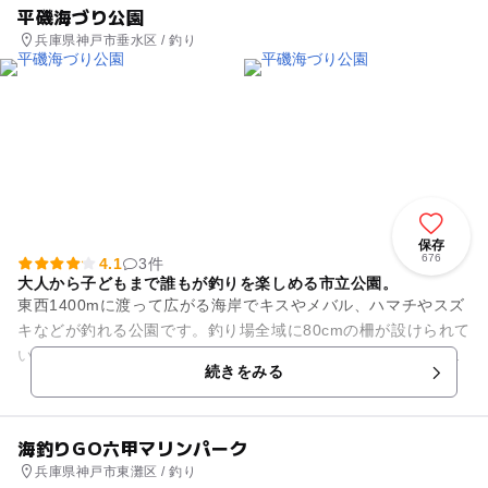
平磯海づり公園
兵庫県神戸市垂水区 / 釣り
保存
676
4.1
3件
大人から子どもまで誰もが釣りを楽しめる市立公園。
東西1400mに渡って広がる海岸でキスやメバル、ハマチやスズ
キなどが釣れる公園です。釣り場全域に80cmの柵が設けられて
いるほか、車椅子用スロープもあるという安全な設計で小さな
続きをみる
子も安心。淡路島や...
海釣りGO六甲マリンパーク
兵庫県神戸市東灘区 / 釣り