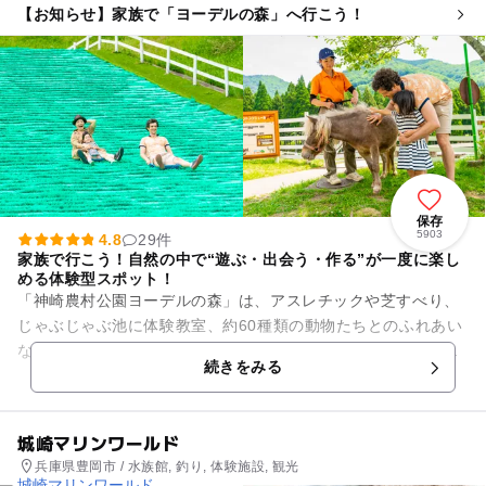
【お知らせ】家族で「ヨーデルの森」へ行こう！
保存
5903
4.8
29件
家族で行こう！自然の中で“遊ぶ・出会う・作る”が一度に楽し
める体験型スポット！
「神崎農村公園ヨーデルの森」は、アスレチックや芝すべり、
じゃぶじゃぶ池に体験教室、約60種類の動物たちとのふれあい
など、家族みんなが楽しめるコンテンツが盛りだくさん！園内
続きをみる
では、犬や羊はもちろん、...
城崎マリンワールド
兵庫県豊岡市 / 水族館, 釣り, 体験施設, 観光