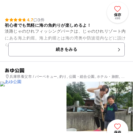
保存
498
4.7
3件
初心者でも気軽に海の魚釣りが楽しめるよ！
淡路じゃのひれフィッシングパークは、じゃのひれリゾート内
にある海上釣堀。海上釣堀とは海の湾奥や防波堤内などに設け
られた釣堀のことで、その構造の安全性からも子供連れのお出
続きをみる
かけにぴったりのスポットと...
あゆ公園
兵庫県養父市 / バーベキュー, 釣り, 公園・総合公園, ホテル・旅館, 自
然体験・アクティビティ
保存