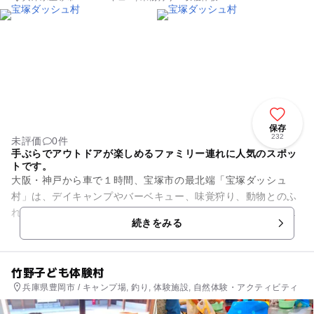
保存
232
未評価
0件
手ぶらでアウトドアが楽しめるファミリー連れに人気のスポッ
トです。
大阪・神戸から車で１時間、宝塚市の最北端「宝塚ダッシュ
村」は、デイキャンプやバーベキュー、味覚狩り、動物とのふ
れあい、昆虫採取、水遊び、サワガニ獲りなど様々なアウトド
続きをみる
ア体験ができます。施設内でバ...
竹野子ども体験村
兵庫県豊岡市 / キャンプ場, 釣り, 体験施設, 自然体験・アクティビティ