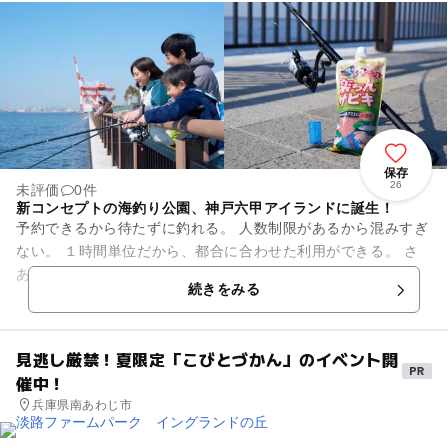
保存
26
未評価
0件
新コンセプトの海釣り公園、神戸六甲アイランドに誕生！
予約できるから待たずに釣れる。 人数制限があるから混みすぎ
ない。 １時間単位だから、都合に合わせた利用ができる。 さ
あ、海釣りを楽しもう！ ■EASY FISHING 手ぶらでもO...
続きをみる
見逃し厳禁！夏限定「こびとづかん」のイベント開
催中！
兵庫県南あわじ市