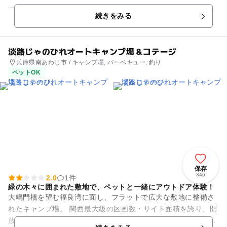
一般の人も気軽に利用できる癒しの施設として人気を集めてい
続きをみる
ます。丹波篠山の大自然のな...
淡路じゃのひれオートキャンプ場＆コテージ
兵庫県南あわじ市 / キャンプ場, バーベキュー, 釣り
ペットOK
保存
346
2.0
1件
緑の木々に囲まれた敷地で、ペットと一緒にアウトドア体験！
大鳴門橋を望む福良湾に面し、フラットで広大な敷地に整備さ
れたキャンプ場。 関西最大級の区画数・サイト面積を誇り、開
放感に満ち溢れています。またコテージも36棟あり、小さなお