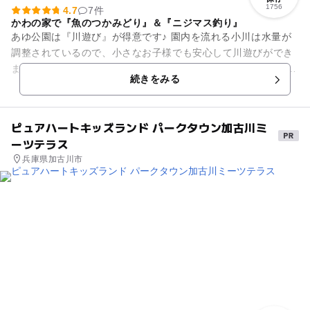
1756
4.7
7件
かわの家で『魚のつかみどり』＆『ニジマス釣り』
あゆ公園は『川遊び』が得意です♪ 園内を流れる小川は水量が
調整されているので、小さなお子様でも安心して川遊びができ
ます。 ザリガニや沢ガニ、小魚もたくさん生息しています。
続きをみる
飼育していた...
ピュアハートキッズランド パークタウン加古川ミ
ーツテラス
兵庫県加古川市