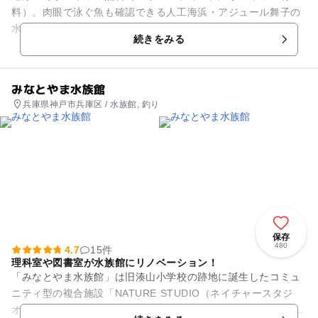
料）。肉眼で泳ぐ魚も確認できる人工海浜・アジュール舞子の
水質はA以上の判定結果という大変美しい水質を誇っていま
続きをみる
す。 夏休みはたくさんの...
みなとやま水族館
兵庫県神戸市兵庫区 / 水族館, 釣り
保存
480
4.7
15件
理科室や図書室が水族館にリノベーション！
「みなとやま水族館」は旧湊山小学校の跡地に誕生したコミュ
ニティ型の複合施設「NATURE STUDIO（ネイチャースタジ
オ）」内にある水族館です。 展示室は理科室や図書室などをリ