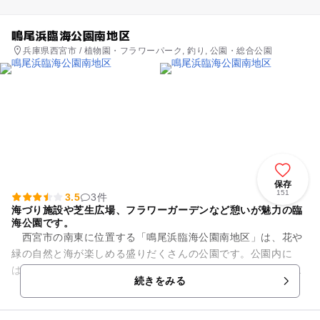
鳴尾浜臨海公園南地区
兵庫県西宮市 / 植物園・フラワーパーク, 釣り, 公園・総合公園
保存
151
3.5
3件
海づり施設や芝生広場、フラワーガーデンなど憩いが魅力の臨
海公園です。
西宮市の南東に位置する「鳴尾浜臨海公園南地区」は、花や
緑の自然と海が楽しめる盛りだくさんの公園です。公園内に
は、季節の花々が咲き誇り、コイが泳ぐ小川も流れる「フラワ
続きをみる
ーガーデン」、目の前に海が広...