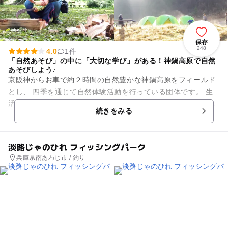
保存
248
4.0
1件
「自然あそび」の中に「大切な学び」がある！神鍋高原で自然
あそびしよう♪
京阪神からお車で約２時間の自然豊かな神鍋高原をフィールド
とし、 四季を通じて自然体験活動を行っている団体です。 生
活環境や遊び方が変わり自然で遊ぶ機会が減ってしまった今、
続きをみる
私たちは‘自...
淡路じゃのひれ フィッシングパーク
兵庫県南あわじ市 / 釣り