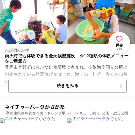
保存
235
未評価
0件
雨天時でも体験できる全天候型施設 ☆12種類の体験メニュー
をご用意☆
豊岡市竹野町は豊かな自然環境に恵まれ、山陰海岸国立公園に
指定されている竹野海岸をはじめ、海・山・川等、多くの自然
に囲まれた地域です。 各四季には素晴らしい景観が目の前には
続きをみる
広がり、特に海を活...
ネイチャーパークかさがた
兵庫県多可郡多可町 / キャンプ場, バーベキュー, 釣り, 公園・総合公園