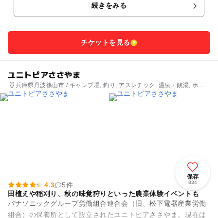
続きをみる
チケットを見る
ユニトピアささやま
兵庫県丹波篠山市 / キャンプ場, 釣り, アスレチック, 温泉・銭湯, ホテ
ル・旅館
保存
834
4.3
5件
田植えや稲刈り、秋の味覚狩りといった農業体験イベントも
パナソニックグループ労働組合連合会（旧、松下電器産業労働
組合）の保養所として設立されたユニトピアささやま。現在は