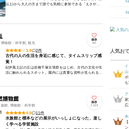
6
以上)から大人の方まで誰でも気軽に参加できる「えさやり
タッチ体験」イルカにエサをあげて、お腹や背中にタッチ...
8
丘
保存
 博物館・科学館, 観光
84
2件
3.8
人気おで
古代の人の生活を身近に感じて、タイムスリップ感
覚！
イ
紀伊風土記の丘は岩橋千塚古墳群をはじめ、古代の文化や生
山
活に触れられるスポット。園内には貴重な資料が見られる常
1
ボ
設展示以外にも、竪穴住居や移築された商家・農家などの建
も
造物が点在し...
ア
然博物館
家
2
保存
広
水族館, 博物館・科学館
1,323
11件
4.8
串
水族館と標本などの展示がいっしょになった、楽し
【
3
く学べる学習施設
ン