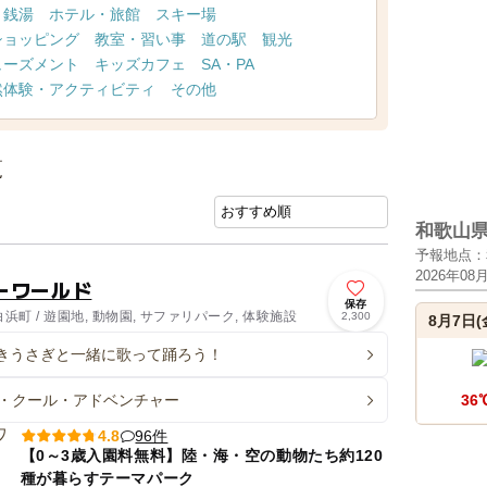
・銭湯
ホテル・旅館
スキー場
ショッピング
教室・習い事
道の駅
観光
ューズメント
キッズカフェ
SA・PA
然体験・アクティビティ
その他
覧
和歌山
予報地点：
2026年08
ーワールド
保存
町 / 遊園地, 動物園, サファリパーク, 体験施設
2,300
8月7日(
きうさぎと一緒に歌って踊ろう！
・クール・アドベンチャー
36
96件
4.8
【0～3歳入園料無料】陸・海・空の動物たち約120
種が暮らすテーマパーク