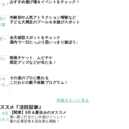
おすすめ遊び場＆イベントをチェック！
年齢別や人気アトラクション情報など
子ども大満足のプール＆水遊びスポット
全天候型スポットをチェック
屋内で一日たっぷり思いっきり遊ぼう♪
映画チケット、ムビチケ
限定グッズなどが当たる！
その道のプロに教わる
こだわりの親子体験プログラム！
特集をもっと見る
オススメ「注目記事」
【関東】8月＆夏休みのオススメ
暑い夏に行きたい水遊びイベント♪
夏の定番恐竜＆昆虫展も開催！