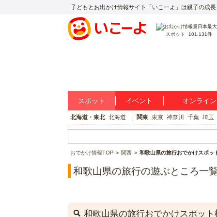
子どもとお出かけ情報サイト「いこーよ」は親子の成長
スポット
101,131件
スポット
イベント
オンライン
北海道・東北
北海道
関東
東京
神奈川
千葉
埼玉
おでかけ情報TOP
関西
和歌山県の旅行おでかけスポッ
和歌山県の旅行の遊ぶところ一
和歌山県の旅行おでかけスポット