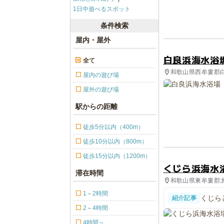
1日中遊べるスポット
条件検索
屋内・屋外
白良浜海水浴
全て
和歌山県西牟婁郡白
屋内の遊び場
屋外の遊び場
駅からの距離
徒歩5分以内（400m）
徒歩10分以内（800m）
徒歩15分以内（1200m）
くじら浜海水
滞在時間
和歌山県東牟婁郡太
1～2時間
くじら
紹介記事
ハナゴ
2～4時間
4時間～