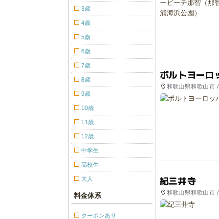
3歳
4歳
5歳
6歳
7歳
ポルトヨーロ
8歳
和歌山県和歌山市 /
9歳
10歳
11歳
12歳
中学生
高校生
紀三井寺
大人
和歌山県和歌山市 
料金体系
クーポンあり