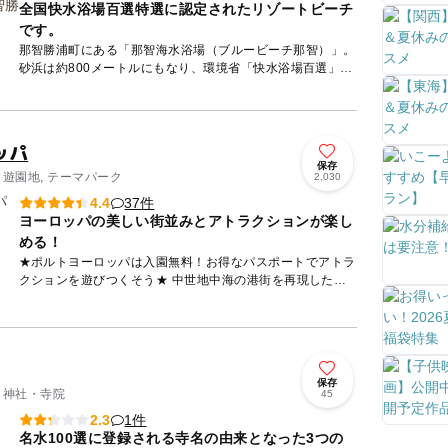
全国快水浴場百選特選に認定されたリゾートビーチ
です。
那智勝浦町にある「那智海水浴場（ブルービーチ那智）」。
砂浜は約800メートルにもなり、環境省「快水浴場百選」の
特選を受賞（全国12海水浴場のみ)した水質・景観ともに非
常に優れ...
ッパ
保存
 遊園地, テーマパーク
2,030
37件
4.4
ヨーロッパの美しい街並みとアトラクションが楽し
める！
★ポルトヨーロッパは入園無料！お得なパスポートでアトラ
クションを遊びつくそう★ 中世地中海の港街を再現したテ
ーマパークで、フランス・イタリア・スペインといった美し
いヨー...
保存
/ 神社・寺院
45
1件
2.3
名水100選に登録される寺名の由来となった3つの