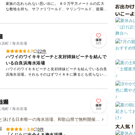
家族の忘れられない思い出に。 ８０万平方メートルの広大
お出か
な敷地を持ち、サファリワールド、マリンワールド、遊園地
いこーよ
などバラエティーが豊富な施設が揃ったテーマパーク。サフ
ァリワール...
場
保存
浜町 / 海水浴場
325
22件
4.7
ハワイのワイキキビーチと友好姉妹ビーチを結んで
いる白良浜海水浴場
ハワイのワイキキビーチと友好姉妹ビーチを結んでいる白良
浜海水浴場。それもそのはずワイキキに勝るとも劣らない真
っ白な砂浜と真っ青な海が広がる一大マリンリゾートなので
す。 ...
浴場
保存
地町 / 海水浴場
309
と泳げる日本唯一の海水浴場、和歌山県で無料開催
ンドウ2頭と会える
大人気！
3件
3.8
「くじらに出会える海水浴場」