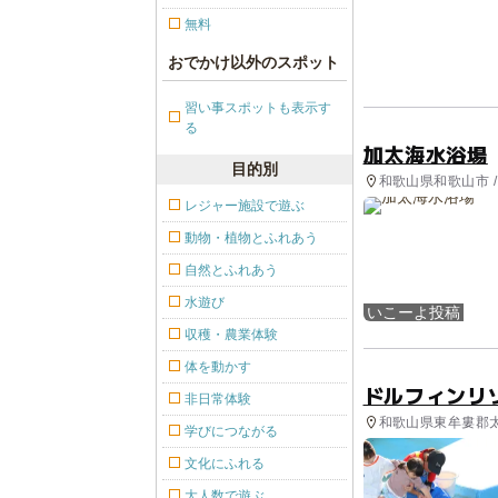
無料
おでかけ以外のスポット
習い事スポットも表示す
る
加太海水浴場
目的別
和歌山県和歌山市 /
レジャー施設で遊ぶ
動物・植物とふれあう
自然とふれあう
水遊び
いこーよ投稿
収穫・農業体験
体を動かす
ドルフィンリゾー
非日常体験
和歌山県東牟婁郡太
学びにつながる
文化にふれる
大人数で遊ぶ