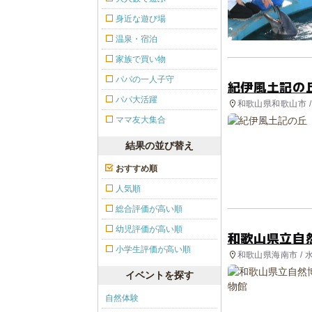
身近な遊び場
温泉・宿泊
家族で買い物
パパの一人子守
紀伊風土記の
パパ大活躍
和歌山県和歌山市 /
ママ友大集合
結果の並び替え
おすすめ順
人気順
総合評価が高い順
幼児評価が高い順
和歌山県立自
小学生評価が高い順
和歌山県海南市 / 
イベントを探す
自然体験