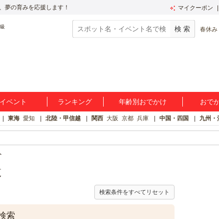
、夢の育みを応援します！
マイクーポン
春休み
イベント
ランキング
年齢別おでかけ
おで
東海
愛知
北陸・甲信越
関西
大阪
京都
兵庫
中国・四国
九州・
ト
覧
検索条件をすべてリセット
検索