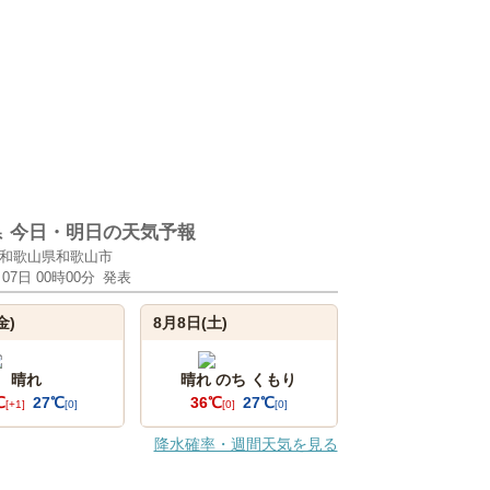
県
今日・明日の天気予報
和歌山県和歌山市
月07日 00時00分
発表
金)
8月8日(土)
晴れ
晴れ のち くもり
℃
27℃
36℃
27℃
[+1]
[0]
[0]
[0]
降水確率・週間天気を見る