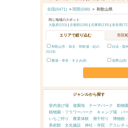
全国(6471)
>
関西(588)
>
和歌山県
同じ地域のスポット:
大阪府(153)
|
京都府(108)
|
兵庫県(135)
|
奈良県(72
エリアで絞り込む
市区
和歌山市・加太・和歌浦・紀の
白浜・龍神(
川(19)
勝浦・串本・すさみ(8)
高野山(8)
ジャンルから探す
室内遊び場
遊園地
テーマパーク
動物
植物園・フラワーパーク
キャンプ場
バ
いちご狩り
農業体験
潮干狩り
博物館
美術館
文化施設
神社・寺院
アスレチ