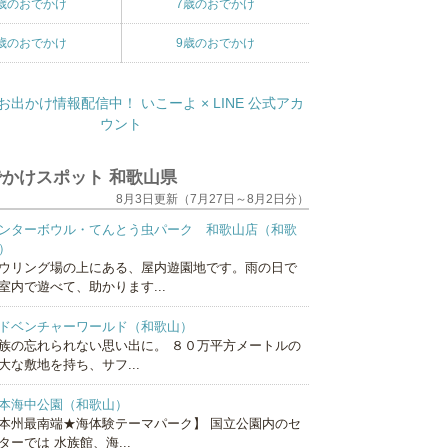
歳のおでかけ
7歳のおでかけ
歳のおでかけ
9歳のおでかけ
かけスポット 和歌山県
8月3日更新（7月27日～8月2日分）
ンターボウル・てんとう虫パーク 和歌山店（和歌
）
ウリング場の上にある、屋内遊園地です。雨の日で
室内で遊べて、助かります...
ドベンチャーワールド（和歌山）
族の忘れられない思い出に。 ８０万平方メートルの
大な敷地を持ち、サフ...
本海中公園（和歌山）
本州最南端★海体験テーマパーク】 国立公園内のセ
ターでは 水族館、海...