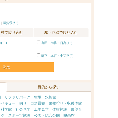
)
|
滋賀県(61)
町村で絞り込む
駅・路線で絞り込む
11)
有田・御坊・日高(11)
新宮・本宮・中辺路(2)
決定
目的から探す
園
サファリパーク
牧場
水族館
ーベキュー
釣り
自然景観
果物狩り・収穫体験
・科学館
社会見学
工場見学
体験施設
展望台
ック
スポーツ施設
公園・総合公園
映画館