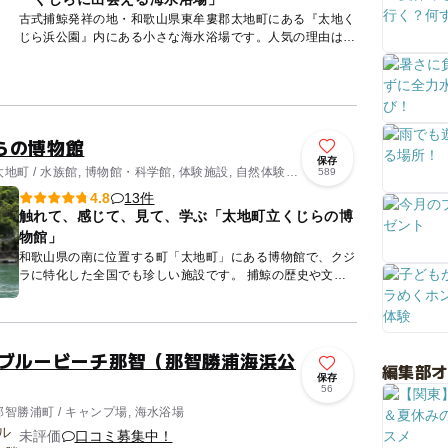
古式捕鯨発祥の地・和歌山県東牟婁郡太地町にある『太地く
じら浜公園』内にある小さな海水浴場です。人気の理由は毎
年恒例「くじらに出会えるイベント」！ 夏限定でいけすの
小型クジラが...
らの博物館
保存
町 / 水族館, 博物館・科学館, 体験施設, 自然体験・
589
13件
4.8
触れて、感じて、見て、学ぶ「太地町立くじらの博
物館」
和歌山県の南に位置する町「太地町」にある博物館で、クジ
ラに特化した全国でも珍しい施設です。 捕鯨の歴史や文化
を伝える貴重な資料や、様々なクジラたちの大きな全身骨格
標本を見る...
 ブルービーチ那智（那智勝浦海浜公
編集部
保存
56
智勝浦町 / キャンプ場, 海水浴場
未評価
口コミ募集中！