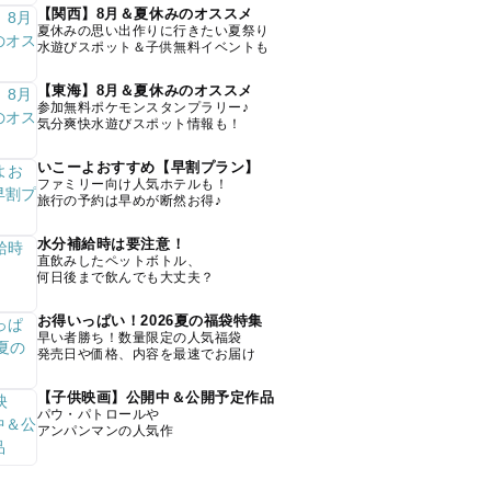
【関西】8月＆夏休みのオススメ
夏休みの思い出作りに行きたい夏祭り
水遊びスポット＆子供無料イベントも
【東海】8月＆夏休みのオススメ
参加無料ポケモンスタンプラリー♪
気分爽快水遊びスポット情報も！
いこーよおすすめ【早割プラン】
ファミリー向け人気ホテルも！
旅行の予約は早めが断然お得♪
水分補給時は要注意！
直飲みしたペットボトル、
何日後まで飲んでも大丈夫？
お得いっぱい！2026夏の福袋特集
早い者勝ち！数量限定の人気福袋
発売日や価格、内容を最速でお届け
【子供映画】公開中＆公開予定作品
パウ・パトロールや
アンパンマンの人気作