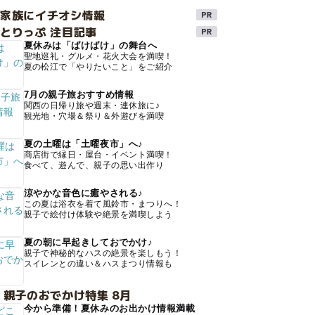
け家族にイチオシ情報
とりっぷ 注目記事
夏休みは「ばけばけ」の舞台へ
聖地巡礼・グルメ・花火大会を満喫！
夏の松江で「やりたいこと」をご紹介
7月の親子旅おすすめ情報
関西の日帰り旅や週末・連休旅に♪
観光地・穴場＆祭り＆外遊びを満喫
夏の土曜は「土曜夜市」へ♪
商店街で縁日・屋台・イベント満喫！
食べて、遊んで、親子の思い出作り
涼やかな音色に癒やされる♪
この夏は浴衣を着て風鈴市・まつりへ！
親子で絵付け体験や絶景を満喫しよう
夏の朝に早起きしておでかけ♪
親子で神秘的なハスの絶景を楽しもう！
スイレンとの違い＆ハスまつり情報も
 親子のおでかけ特集 8月
今から準備！夏休みのお出かけ情報満載