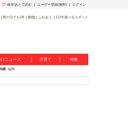
保存/あとで読む
ユーザー登録(無料)
ログイン
雨の日でもOK
動物とふれあう
1日中遊べるスポット
かけニュース
子育て
特集
沖縄
福岡