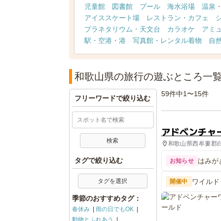
児童館
図書館
プール
海水浴場
温泉
アイススケート場
レストラン・カフェ
プラネタリウム・天文台
カラオケ
アミ
駅・空港・港
写真館・レンタル着物
自
和歌山県の旅行の遊ぶところ一
59件中1〜15件
フリーワードで絞り込む
アドベンチャ
和歌山県西牟婁郡白浜
タグで絞り込む
はみが
お知らせ
タグを選択
ワイルド
開催中
季節のおすすめタグ：
春休み
雨の日でもOK
動物とふれあう