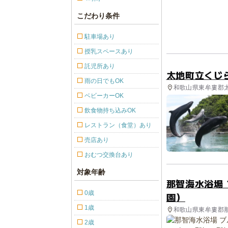
こだわり条件
駐車場あり
授乳スペースあり
託児所あり
太地町立くじ
雨の日でもOK
和歌山県東牟婁郡太地
ベビーカーOK
アクティビティ
飲食物持ち込みOK
レストラン（食堂）あり
売店あり
おむつ交換台あり
対象年齢
那智海水浴場
0歳
園）
1歳
和歌山県東牟婁郡那
2歳