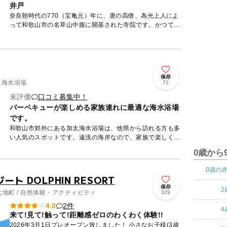
井戸
奈良朝時代の770（宝亀元）年に、唐の高僧、為光上人によ
って和歌山市の名草山中腹に開基された寺院です。かつては
真言宗山階派の仏閣でしたが、現在では救世観音宗の総本山
となってい...
保存
 海水浴場
72
未評価
口コミ募集中！
バーベキューが楽しめる家族連れに最適な海水浴場
です。
和歌山市郊外にある加太海水浴場は、他県から訪れる方も多
い人気のスポットです。遠浅の海岸なので、家族で楽しく泳
ぐのに最適です。指定の場所であれば、バーベキューも楽し
0歳から
むことができ...
0歳の
ト DOLPHIN RESORT
保存
2
地町 / 自然体験・アクティビティ
329
2件
4.0
4
来て!見て!触って!距離感ゼロのわくわく体験!!
2026年3月1日プレオープン致しました！ 小さなお子様(3歳