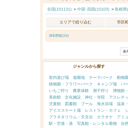
全国(101131)
>
中国･四国(10103)
>
島根県(
エリアで絞り込む
市区
津和野駅(34)
条
ジャンルから探す
室内遊び場
遊園地
テーマパーク
動物
植物園・フラワーパーク
キャンプ場
バ
いちご狩り
農業体験
潮干狩り
博物館
美術館
文化施設
神社・寺院
アスレチ
児童館
図書館
プール
海水浴場
温泉
アイススケート場
レストラン・カフェ
プラネタリウム・天文台
カラオケ
アミ
駅・空港・港
写真館・レンタル着物
自