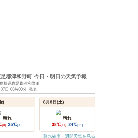
鹿足郡津和野町
今日・明日の天気予報
島根県鹿足郡津和野町
月07日 06時00分
発表
金)
8月8日(土)
晴れ
晴れ
℃
25℃
38℃
24℃
[0]
[-1]
[+1]
[+1]
降水確率・週間天気を見る