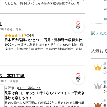
4
たところ。 簡単にいうとその藩の学校が藩校ですね。そし
て藩校の名前を「養老館」といいました。 養老館の名前の
6
由来は孟...
8
社
保存
町 / 神社・寺院
7
1件
3.7
日本五大稲荷のひとつ！ 石見・津和野の稲荷大社
1000本の朱塗りの鳥居を抜けると見えてくるのが太皷谷稲
成神社。京都の伏見稲荷大社・茨城の笠間稲荷神社・宮城県
人気おで
の竹駒神社・佐賀県の祐徳稲荷神社と並ぶ日本五大稲荷のひ
とつです。...
島
島
1
の
店 本社工場
保存
町 / 工場見学
16
北
北
2
未評価
口コミ募集中！
が
見学は自由。せっかく行くならワンコインで手焼き
体験も楽しもう！
わ
歴史の風かおる津和野にて創業130年の歴史を誇る山田竹風
斐
3