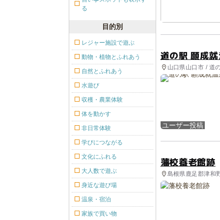
る
目的別
レジャー施設で遊ぶ
道の駅 願成就
動物・植物とふれあう
山口県山口市 / 道
自然とふれあう
水遊び
収穫・農業体験
体を動かす
ユーザー投稿
非日常体験
学びにつながる
文化にふれる
藩校養老館跡
大人数で遊ぶ
島根県鹿足郡津和野町
身近な遊び場
温泉・宿泊
家族で買い物