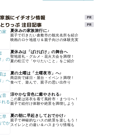
け家族にイチオシ情報
とりっぷ 注目記事
夏休みの家族旅行に♪
親子で行きたい倉敷市の観光名所を紹介
映画のロケ地巡り＆親子向けの体験充実
夏休みは「ばけばけ」の舞台へ
聖地巡礼・グルメ・花火大会を満喫！
夏の松江で「やりたいこと」をご紹介
夏の土曜は「土曜夜市」へ♪
商店街で縁日・屋台・イベント満喫！
食べて、遊んで、親子の思い出作り
涼やかな音色に癒やされる♪
この夏は浴衣を着て風鈴市・まつりへ！
親子で絵付け体験や絶景を満喫しよう
夏の朝に早起きしておでかけ♪
親子で神秘的なハスの絶景を楽しもう！
スイレンとの違い＆ハスまつり情報も