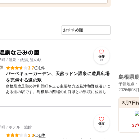
野温泉なごみの里
保存
 / 温泉・銭湯, 道の駅
75
1件
3.7
バーベキューガーデン、天然ラドン温泉に遊具広場
島根県
を完備する道の駅
予報地点：
島根県鹿足郡の津和野町を走る主要地方道萩津和野線沿いに
2026年08
ある道の駅です。島根県の西端の山口県との県境に位置し、
「つわぶき街道」の起点となっています。風光明媚な山間の
8月7日(
ワインディン...
保存
37
町 / ホテル・旅館
6
1件
3.3