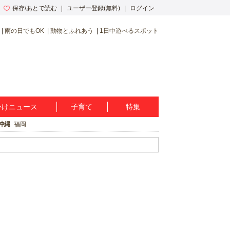
保存/あとで読む
ユーザー登録(無料)
ログイン
雨の日でもOK
動物とふれあう
1日中遊べるスポット
かけニュース
子育て
特集
沖縄
福岡