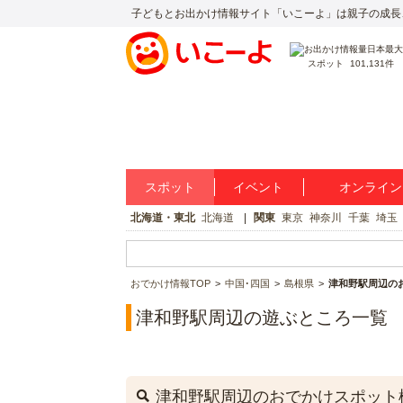
子どもとお出かけ情報サイト「いこーよ」は親子の成長
スポット
101,131件
スポット
イベント
オンライン
北海道・東北
北海道
関東
東京
神奈川
千葉
埼玉
おでかけ情報TOP
中国･四国
島根県
津和野駅周辺の
津和野駅周辺の遊ぶところ一覧
津和野駅周辺のおでかけスポット