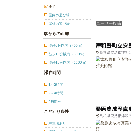
全て
屋内の遊び場
ユーザー投稿
屋外の遊び場
駅からの距離
津和野町立安
徒歩5分以内（400m）
島根県鹿足郡津和野
徒歩10分以内（800m）
徒歩15分以内（1200m）
滞在時間
1～2時間
2～4時間
4時間～
桑原史成写真
こだわり条件
島根県鹿足郡津和野
駐車場あり