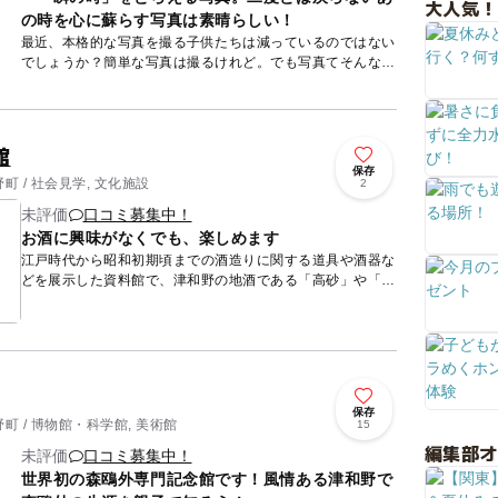
大人気！
の時を心に蘇らす写真は素晴らしい！
最近、本格的な写真を撮る子供たちは減っているのではない
でしょうか？簡単な写真は撮るけれど。でも写真てそんなも
のでしょうか？もっともっと深い大事な役割が写真にはある
のでは？そん...
館
保存
 / 社会見学, 文化施設
2
未評価
口コミ募集中！
お酒に興味がなくでも、楽しめます
江戸時代から昭和初期頃までの酒造りに関する道具や酒器な
どを展示した資料館で、津和野の地酒である「高砂」や「鴎
外」を醸造している財間酒場の中にあります。創業は寛政3
年（1793...
保存
 / 博物館・科学館, 美術館
15
編集部
未評価
口コミ募集中！
世界初の森鴎外専門記念館です！風情ある津和野で