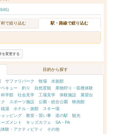
845)
町村で絞り込む
駅・路線で絞り込む
件を変更する
目的から探す
園
サファリパーク
牧場
水族館
ーベキュー
釣り
自然景観
果物狩り・収穫体験
・科学館
社会見学
工場見学
体験施設
展望台
ック
スポーツ施設
公園・総合公園
映画館
・銭湯
ホテル・旅館
スキー場
ショッピング
教室・習い事
道の駅
観光
ューズメント
キッズカフェ
SA・PA
然体験・アクティビティ
その他