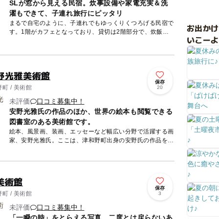
SLが窓から見える民宿。炊事設備や家電充実＆洗
濯もできて、子連れ旅行にピッタリ
まるで自宅のように、子連れでもゆっくりくつろげる民宿で
お出か
す。1階がカフェとなっており、貸切は2階部分で、炊飯器
いこーよ
やレンジなど自炊できる設備＆食器が充実。最寄りのスーパ
ーやコンビニ...
野光雅美術館
保存
町 / 美術館
20
未評価
口コミ募集中！
安野光雅氏の作品のほか、世界の絵本も閲覧できる
図書室のある美術館です。
絵本、風景画、装画、エッセーなど幅広い分野で活躍する画
家、安野光雅氏。ここは、津和野町出身の安野氏の作品を展
示する美術館で、展示棟と学習棟で構成されています。展示
棟には第1･...
美術館
保存
町 / 美術館
3
未評価
口コミ募集中！
「一瞬の時」をとらえる写真。二度とは戻らないあ