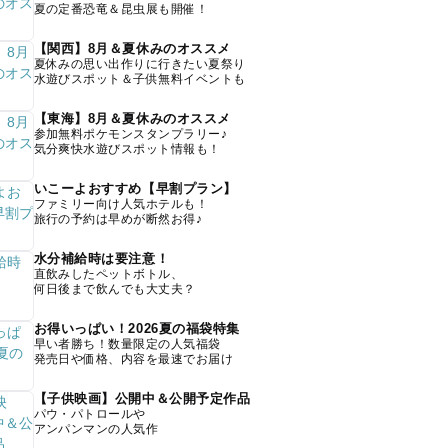
夏の定番恐竜＆昆虫展も開催！
【関西】8月＆夏休みのオススメ
夏休みの思い出作りに行きたい夏祭り
水遊びスポット＆子供無料イベントも
【東海】8月＆夏休みのオススメ
参加無料ポケモンスタンプラリー♪
気分爽快水遊びスポット情報も！
いこーよおすすめ【早割プラン】
ファミリー向け人気ホテルも！
旅行の予約は早めが断然お得♪
水分補給時は要注意！
直飲みしたペットボトル、
何日後まで飲んでも大丈夫？
お得いっぱい！2026夏の福袋特集
早い者勝ち！数量限定の人気福袋
発売日や価格、内容を最速でお届け
【子供映画】公開中＆公開予定作品
パウ・パトロールや
アンパンマンの人気作