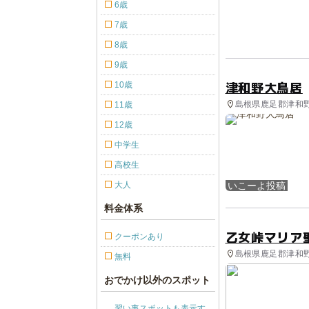
6歳
7歳
8歳
9歳
津和野大鳥居
10歳
島根県鹿足郡津和野町
11歳
12歳
中学生
高校生
大人
いこーよ投稿
料金体系
乙女峠マリア
クーポンあり
島根県鹿足郡津和野町
無料
おでかけ以外のスポット
習い事スポットも表示す