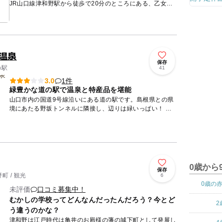
JR山口線津和野駅から徒歩で20分のところにある、乙女峠
マリア聖堂です。小川のせせらぎをバックに山をずっと上っ
た先、うっ...
温泉
保存
の駅
41
1件
3.0
緑豊かな道の駅で温泉と特産品を堪能
山口市内の国道9号線沿いにある道の駅です。島根県との県
境にあたる野坂トンネルに隣接し、辺りは緑いっぱい！ な
んといっても自慢は日帰り温泉施設が併設されていること。
休憩スペース...
0歳から
保存
 / 観光
6
0歳の
未評価
口コミ募集中！
むかしの学校ってどんなんだったんだろう？今とど
2
う違うのかな？
津和野は江戸時代は亀井のお殿様の藩の城下町として発展し