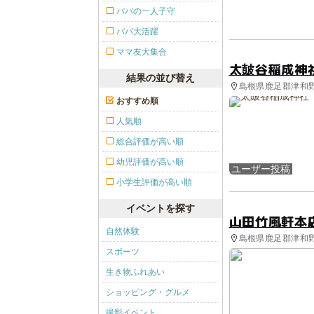
パパの一人子守
パパ大活躍
ママ友大集合
太皷谷稲成神
結果の並び替え
島根県鹿足郡津和野
おすすめ順
人気順
総合評価が高い順
幼児評価が高い順
ユーザー投稿
小学生評価が高い順
イベントを探す
山田竹風軒本
自然体験
島根県鹿足郡津和野
スポーツ
生き物ふれあい
ショッピング・グルメ
撮影イベント