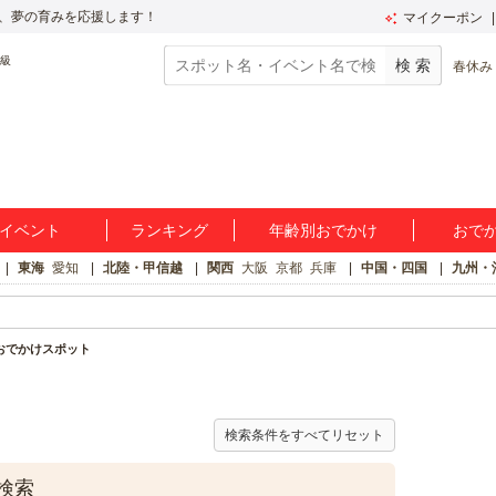
、夢の育みを応援します！
マイクーポン
春休み
イベント
ランキング
年齢別おでかけ
おで
東海
愛知
北陸・甲信越
関西
大阪
京都
兵庫
中国・四国
九州・
おでかけスポット
検索条件をすべてリセット
検索