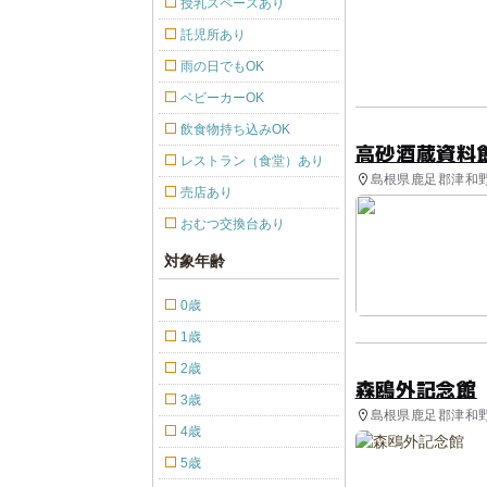
授乳スペースあり
託児所あり
雨の日でもOK
ベビーカーOK
飲食物持ち込みOK
高砂酒蔵資料
レストラン（食堂）あり
島根県鹿足郡津和野町
売店あり
おむつ交換台あり
対象年齢
0歳
1歳
2歳
森鴎外記念館
3歳
島根県鹿足郡津和野町
4歳
5歳