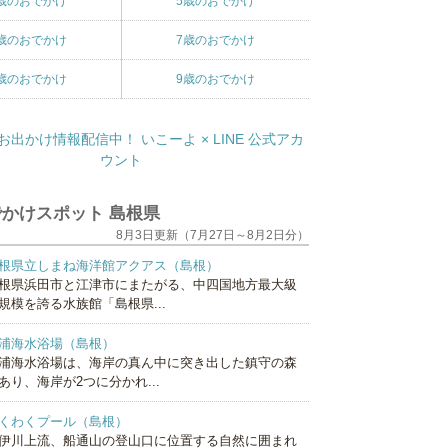
歳のおでかけ
5歳のおでかけ
歳のおでかけ
7歳のおでかけ
歳のおでかけ
9歳のおでかけ
かけスポット 島根県
8月3日更新（7月27日～8月2日分）
根県立しまね海洋館アクアス（島根）
根県浜田市と江津市にまたがる、中四国地方最大級
規模を誇る水族館「島根県...
浦海水浴場（島根）
浦海水浴場は、海岸の真ん中に突き出した鎮守の森
あり、海岸が2つに分かれ...
くわくプール（島根）
伊川上流、船通山の登山口に位置する自然に囲まれ