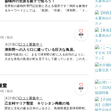
森鴎外の生涯を親子で知ろう！
世界初の森鴎外専門記念館と言える場所です！鴎外を象徴す
るキーワードとしては、「医師」「作家」「津和野」「ドイ
ツ留学」「語学」などがあげられますが、ここは専門記念館
なのでその全...
保存
 / 観光
0
未評価
口コミ募集中！
津和野への入り口に建っている巨大な鳥居。
国道9号線沿いに、まるで津和野の町に入る目印のように、
大きな朱色の鳥居が町を見下ろして建っています。この大鳥
居はコンクリート製で、高さが18m、柱の直径が2mもある
巨大なもの...
聖堂
保存
 / 観光
0
未評価
口コミ募集中！
乙女峠マリア聖堂 キリシタン殉教の地
歴史と文化の薫る日本のふるさと、島根県鹿足郡津和野町。