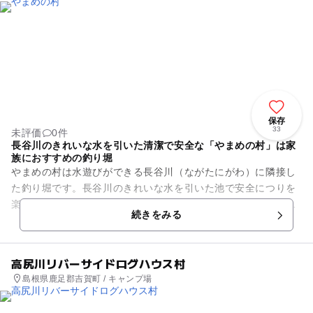
保存
33
未評価
0件
長谷川のきれいな水を引いた清潔で安全な「やまめの村」は家
族におすすめの釣り堀
やまめの村は水遊びができる長谷川（ながたにがわ）に隣接し
た釣り堀です。長谷川のきれいな水を引いた池で安全につりを
楽しめます。直径18mの円形型の池で水は回転しながら流れ、
続きをみる
に浄化された状態でキープ...
高尻川リバーサイドログハウス村
島根県鹿足郡吉賀町 / キャンプ場