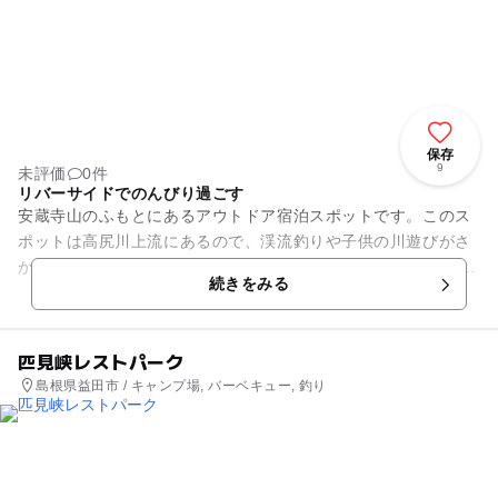
保存
9
未評価
0件
リバーサイドでのんびり過ごす
安蔵寺山のふもとにあるアウトドア宿泊スポットです。このス
ポットは高尻川上流にあるので、渓流釣りや子供の川遊びがさ
かんに行われています。 オートキャンプ場と高床式常設テント
続きをみる
サイトもありますが、どち...
匹見峡レストパーク
島根県益田市 / キャンプ場, バーベキュー, 釣り