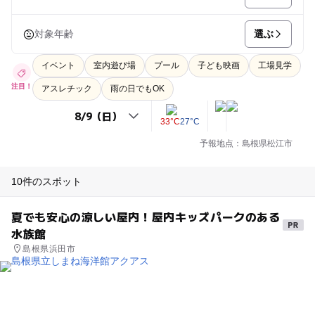
選ぶ
対象年齢
イベント
室内遊び場
プール
子ども映画
工場見学
注目！
アスレチック
雨の日でもOK
33°C
27°C
予報地点：島根県松江市
10件のスポット
夏でも安心の涼しい屋内！屋内キッズパークのある
水族館
島根県浜田市