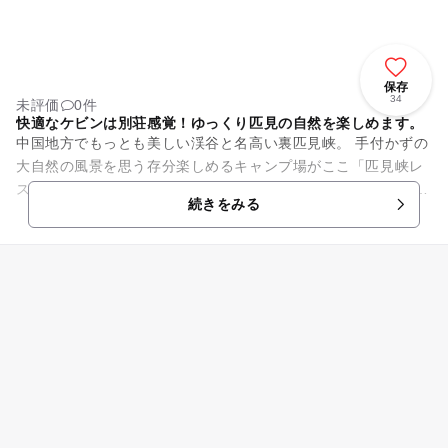
保存
34
未評価
0件
快適なケビンは別荘感覚！ゆっくり匹見の自然を楽しめます。
中国地方でもっとも美しい渓谷と名高い裏匹見峡。 手付かずの
大自然の風景を思う存分楽しめるキャンプ場がここ「匹見峡レ
ストパーク」です。 もちろん、テントを張ってのキャンプも楽
続きをみる
しめますが、森の中...