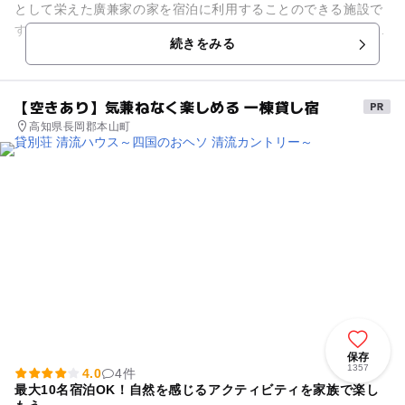
として栄えた廣兼家の家を宿泊に利用することのできる施設で
す。1日1組限定の貸切となっています。由緒正しい日本家屋
続きをみる
で、広々とした座敷や囲炉裏...
【空きあり】気兼ねなく楽しめる 一棟貸し宿
高知県長岡郡本山町
保存
1357
4.0
4件
最大10名宿泊OK！自然を感じるアクティビティを家族で楽し