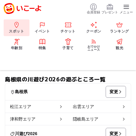
会員登録
プレゼント
メニュー
スポット
イベント
チケット
クーポン
ランキング
おでかけ
年齢別
特集
子育て
観光
ニュース
島根県の川遊び2026の遊ぶところ一覧
変更
島根県
松江エリア
出雲エリア
津和野エリア
隠岐島エリア
変更
川遊び2026