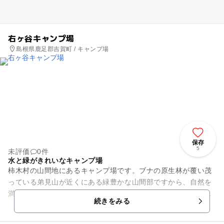
右ヶ谷キャンプ場
島根県鹿足郡吉賀町 / キャンプ場
保存
5
未評価
0件
水と緑がきれいなキャンプ場
柿木村の山間地にあるキャンプ場です。ブナの原生林が覆い茂
っている弟見山が近くにある緑豊かな山間部ですから、自然を
満喫しながらのトレッキングに適しています。春には桜も咲
続きをみる
き、花見スポットになります。...