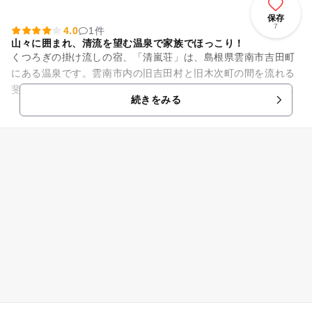
保存
7
4.0
1件
山々に囲まれ、清流を望む温泉で家族でほっこり！
くつろぎの掛け流しの宿、「清嵐荘」は、島根県雲南市吉田町
にある温泉です。雲南市内の旧吉田村と旧木次町の間を流れる
斐伊川の中流にあり、出雲湯村温泉といわれています。山々に
続きをみる
囲まれ、下に流れる川を眺め...