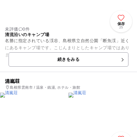
保存
25
未評価
0件
清流沿いのキャンプ場
名勝に指定されている渓谷、島根県立自然公園「断魚渓」近く
にあるキャンプ場です。こじんまりとしたキャンプ場ではあり
ますが、春には桜やツツジ、秋には紅葉がみられ、ちょっとし
続きをみる
た花見の隠れスポットになっ...
清嵐荘
島根県雲南市 / 温泉・銭湯, ホテル・旅館