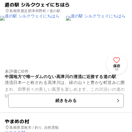
道の駅 シルクウェイにちはら
島根県鹿足郡津和野町 / 道の駅
保存
33
未評価
0件
中国地方で唯一ダムのない高津川の清流に近接する道の駅
清流日本一と称される高津川は、緑の山々と豊かな町並みに囲
まれ、四季折々の美しい風景を楽しめます。この川沿いの道の
駅「シルクウェイにちはら」には親水公園があり、夏の川遊び
続きをみる
や冬の野鳥観察などが可能で...
やまめの村
島根県雲南市 / 釣り, 自然景観