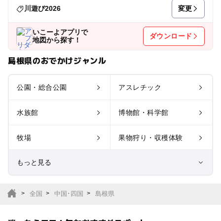
変更
川遊び2026
いこーよアプリで
ダウンロード
地図から探す！
島根県のおでかけジャンル
公園・総合公園
アスレチック
水族館
博物館・科学館
牧場
果物狩り・収穫体験
もっと見る
室内遊び場
遊園地
全国
中国･四国
島根県
テーマパーク
動物園