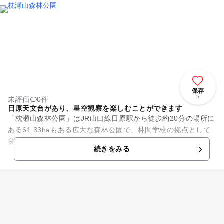
保存
5
未評価
0件
日原天文台があり、星空観察を楽しむことができます
「枕瀬山森林公園」はJR山口線日原駅から徒歩約20分の場所に
ある61.33haもある広大な森林公園で、林間学校の拠点として
良く利用されています。キャンプ場や林間広場、親水広場、21
続きをみる
世紀の広場、テ...