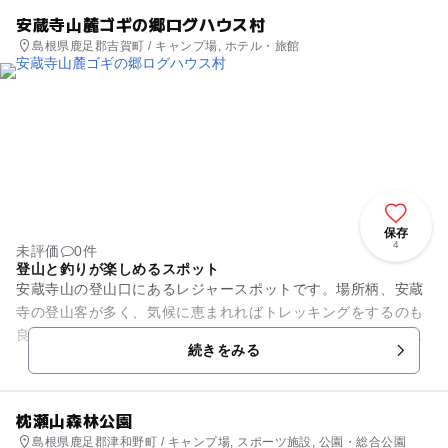
安蔵寺山麓ゴギの郷ログハウス村
島根県鹿足郡吉賀町 / キャンプ場, ホテル・旅館
保存
4
未評価
0件
登山と釣りが楽しめるスポット
安蔵寺山の登山口にあるレジャースポットです。場所柄、安蔵
寺の登山客が多く、気候に恵まれればトレッキングをするのも
良いでしょう。高尻川や高津川が流れる河川公園があり、そこ
続きをみる
でゴギやヤマメが釣れます。...
枕瀬山森林公園
島根県鹿足郡津和野町 / キャンプ場, スポーツ施設, 公園・総合公園