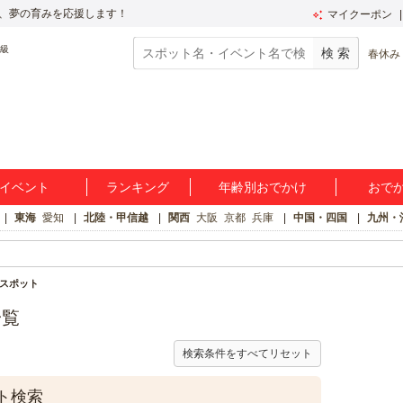
、夢の育みを応援します！
マイクーポン
春休み
イベント
ランキング
年齢別おでかけ
おで
東海
愛知
北陸・甲信越
関西
大阪
京都
兵庫
中国・四国
九州・
けスポット
一覧
検索条件をすべてリセット
ト検索