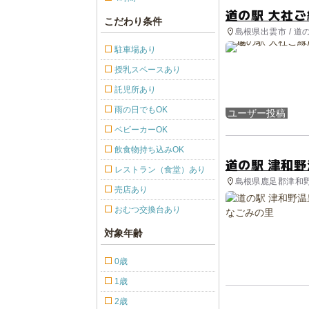
道の駅 大社
こだわり条件
島根県出雲市 / 道
駐車場あり
授乳スペースあり
託児所あり
雨の日でもOK
ユーザー投稿
ベビーカーOK
飲食物持ち込みOK
道の駅 津和
レストラン（食堂）あり
島根県鹿足郡津和野町
売店あり
おむつ交換台あり
対象年齢
0歳
1歳
2歳