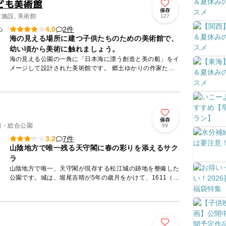
ども美術館
保存
験施設, 美術館
127
2件
4.0
海の見える場所に建つ子供たちのための美術館で、
幼い頃から美術に触れましょう。
海の見える公園の一角に「日本海に漂う創造と美の船」をイ
メージして設計された美術館です。 郷土ゆかりの作家たち
の作品などを展示しているほか、毎年冬には「浜田こどもア
ンデパ...
保存
公園・総合公園
59
7件
3.2
山陰地方で唯一残る天守閣に春の彩りを添えるサク
ラ
山陰地方で唯一、天守閣が現存する松江城の跡地を整備した
公園です。城は、堀尾吉晴が5年の歳月をかけて、1611（慶
長16）年に完成しました。四重五階地下一階の天守閣を中
心として...