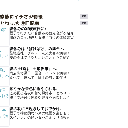
け家族にイチオシ情報
とりっぷ 注目記事
夏休みの家族旅行に♪
親子で行きたい倉敷市の観光名所を紹介
映画のロケ地巡り＆親子向けの体験充実
夏休みは「ばけばけ」の舞台へ
聖地巡礼・グルメ・花火大会を満喫！
夏の松江で「やりたいこと」をご紹介
夏の土曜は「土曜夜市」へ♪
商店街で縁日・屋台・イベント満喫！
食べて、遊んで、親子の思い出作り
涼やかな音色に癒やされる♪
この夏は浴衣を着て風鈴市・まつりへ！
親子で絵付け体験や絶景を満喫しよう
夏の朝に早起きしておでかけ♪
親子で神秘的なハスの絶景を楽しもう！
スイレンとの違い＆ハスまつり情報も