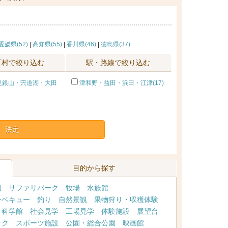
愛媛県(52)
|
高知県(55)
|
香川県(46)
|
徳島県(37)
町村で絞り込む
駅・路線で絞り込む
見銀山・宍道湖・大田
津和野・益田・浜田・江津(17)
決定
目的から探す
園
サファリパーク
牧場
水族館
ーベキュー
釣り
自然景観
果物狩り・収穫体験
・科学館
社会見学
工場見学
体験施設
展望台
ック
スポーツ施設
公園・総合公園
映画館