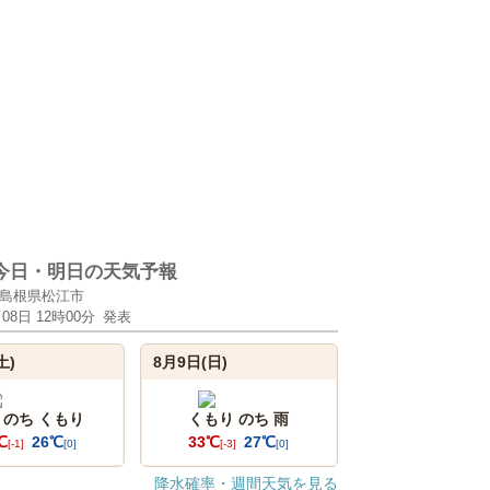
今日・明日の天気予報
島根県松江市
月08日 12時00分
発表
土)
8月9日(日)
 のち くもり
くもり のち 雨
℃
26℃
33℃
27℃
[-1]
[0]
[-3]
[0]
降水確率・週間天気を見る