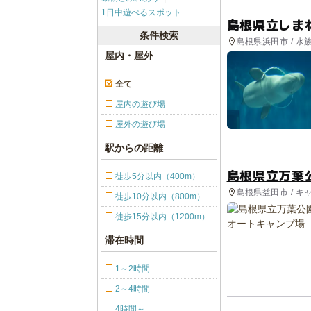
1日中遊べるスポット
島根県立しま
条件検索
島根県浜田市 / 水
屋内・屋外
全て
屋内の遊び場
屋外の遊び場
駅からの距離
島根県立万葉
徒歩5分以内（400m）
島根県益田市 / キ
徒歩10分以内（800m）
徒歩15分以内（1200m）
滞在時間
1～2時間
2～4時間
4時間～