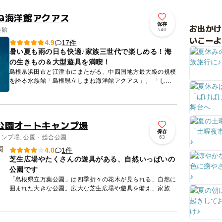
ね海洋館アクアス
保存
お出か
族館
540
いこーよ
17件
4.9
暑い夏も雨の日も快適♪家族三世代で楽しめる！海
の生きもの＆大型遊具を満喫！
島根県浜田市と江津市にまたがる、中四国地方最大級の規模
を誇る水族館「島根県立しまね海洋館アクアス」。 「しま
ねの海から日本海、そして世界の海へ…」をコンセプトに、
海の生きも...
公園オートキャンプ場
保存
ャンプ場, 公園・総合公園
63
1件
4.0
芝生広場やたくさんの遊具がある、自然いっぱいの
公園です
「島根県立万葉公園」は四季折々の花木が見られる、自然に
囲まれた大きな公園。広大な芝生広場や遊具を備え、家族み
んなで楽しむことができます。また、野鳥観察や昆虫採集な
ど、いろいろ...