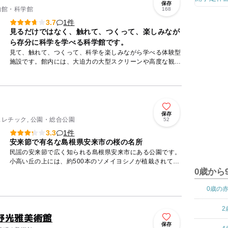
保存
博物館・科学館
168
1件
3.7
見るだけではなく、触れて、つくって、楽しみなが
ら存分に科学を学べる科学館です。
見て、触れて、つくって、科学を楽しみながら学べる体験型
施設です。館内には、大迫力の大型スクリーンや高度な観
察・実験機器をもじいたダイナミックのショー、講演会が開
催される「サイ...
保存
スレチック, 公園・総合公園
52
1件
3.3
安来節で有名な島根県安来市の桜の名所
民謡の安来節で広く知られる島根県安来市にある公園です。
小高い丘の上には、約500本のソメイヨシノが植栽されてお
り、例年3月下旬から4月上旬のシーズンには、一帯を鮮や
0歳から
かなピンク...
0歳の
2
野光雅美術館
保存