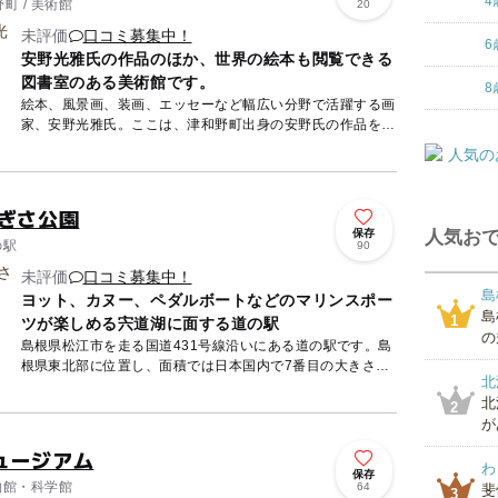
4
町 / 美術館
20
未評価
口コミ募集中！
6
安野光雅氏の作品のほか、世界の絵本も閲覧できる
図書室のある美術館です。
8
絵本、風景画、装画、エッセーなど幅広い分野で活躍する画
家、安野光雅氏。ここは、津和野町出身の安野氏の作品を展
示する美術館で、展示棟と学習棟で構成されています。展示
棟には第1･...
なぎさ公園
保存
人気おで
の駅
90
未評価
口コミ募集中！
島
ヨット、カヌー、ペダルボートなどのマリンスポー
島
1
ツが楽しめる宍道湖に面する道の駅
の
島根県松江市を走る国道431号線沿いにある道の駅です。島
根県東北部に位置し、面積では日本国内で7番目の大きさを
北
誇る宍道湖に面しています。敷地内には、マリンスポーツパ
北
ークを完備...
2
が
ュージアム
わ
保存
博物館・科学館
64
斐
3