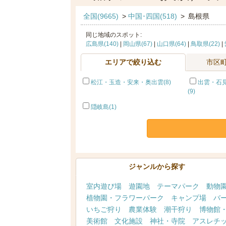
全国(9665)
>
中国･四国(518)
>
島根県
同じ地域のスポット:
広島県(140)
|
岡山県(67)
|
山口県(64)
|
鳥取県(22)
|
エリアで絞り込む
市区
松江・玉造・安来・奥出雲(8)
出雲・石
(9)
隠岐島(1)
ジャンルから探す
室内遊び場
遊園地
テーマパーク
動物
植物園・フラワーパーク
キャンプ場
バ
いちご狩り
農業体験
潮干狩り
博物館
美術館
文化施設
神社・寺院
アスレチ