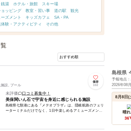
・銭湯
ホテル・旅館
スキー場
ショッピング
教室・習い事
道の駅
観光
ューズメント
キッズカフェ
SA・PA
然体験・アクティビティ
その他
一覧
島根県
予報地点：
保存
2026年08
化施設, プール
102
未評価
口コミ募集中！
8月8日(
美保関いん石で宇宙を身近に感じられる施設
島根県七類港にある『メテオプラザ』は、隠岐航路のフェリ
ーターミナルだけでなく、1日中楽しめるアミューズメント
晴れ
施設です。 メテオミュージアムでは、オリジナルアニメー
36
ション...