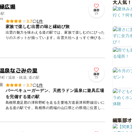
大人気！
ご縁広場
保存
の駅
15
1件
3.7
家族で楽しむ出雲の味と縁結び旅
出雲の魅力を味わえる道の駅では、家族で楽しむのにぴった
りのスポットが揃っています。出雲大社へまっすぐ伸びる神
門通りを散策しながら、縁結びのパワースポットを満喫しま
しょう。物販...
野温泉なごみの里
保存
 / 温泉・銭湯, 道の駅
75
1件
3.7
バーベキューガーデン、天然ラドン温泉に遊具広場
を完備する道の駅
島根県鹿足郡の津和野町を走る主要地方道萩津和野線沿いに
ある道の駅です。島根県の西端の山口県との県境に位置し、
「つわぶき街道」の起点となっています。風光明媚な山間の
ワインディン...
編集部