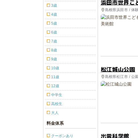
浜田市世界こ
3歳
島根県浜田市 / 体
4歳
5歳
6歳
7歳
8歳
9歳
松江城山公園
10歳
島根県松江市 / 
11歳
12歳
中学生
高校生
大人
料金体系
出雲科学館
クーポンあり