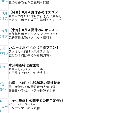
夏の定番恐竜＆昆虫展も開催！
【関西】8月＆夏休みのオススメ
夏休みの思い出作りに行きたい夏祭り
水遊びスポット＆子供無料イベントも
【東海】8月＆夏休みのオススメ
参加無料ポケモンスタンプラリー♪
気分爽快水遊びスポット情報も！
いこーよおすすめ【早割プラン】
ファミリー向け人気ホテルも！
旅行の予約は早めが断然お得♪
水分補給時は要注意！
直飲みしたペットボトル、
何日後まで飲んでも大丈夫？
お得いっぱい！2026夏の福袋特集
早い者勝ち！数量限定の人気福袋
発売日や価格、内容を最速でお届け
【子供映画】公開中＆公開予定作品
パウ・パトロールや
アンパンマンの人気作