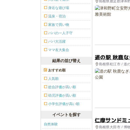
島根県鹿足郡津和野
身近な遊び場
温泉・宿泊
家族で買い物
パパの一人子守
パパ大活躍
ママ友大集合
道の駅 秋鹿
結果の並び替え
島根県松江市 / 道
おすすめ順
人気順
総合評価が高い順
幼児評価が高い順
小学生評価が高い順
イベントを探す
仁摩サンドミ
自然体験
島根県大田市 / 