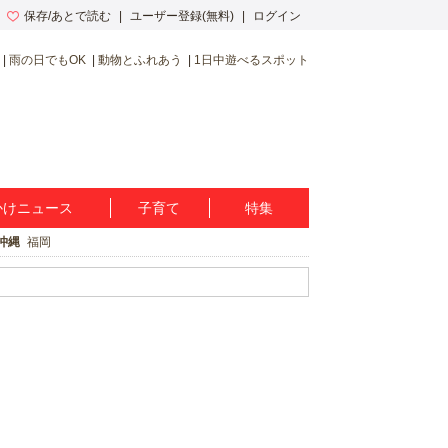
保存/あとで読む
ユーザー登録(無料)
ログイン
雨の日でもOK
動物とふれあう
1日中遊べるスポット
かけニュース
子育て
特集
沖縄
福岡