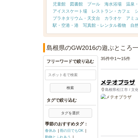
児童館
図書館
プール
海水浴場
温泉
アイススケート場
レストラン・カフェ
プラネタリウム・天文台
カラオケ
アミ
駅・空港・港
写真館・レンタル着物
自
島根県のGW2016の遊ぶところ
35件中1〜15件
フリーワードで絞り込む
メテオプラザ
島根県松江市 / 文
タグで絞り込む
タグを選択
季節のおすすめタグ：
春休み
雨の日でもOK
動物とふれあう