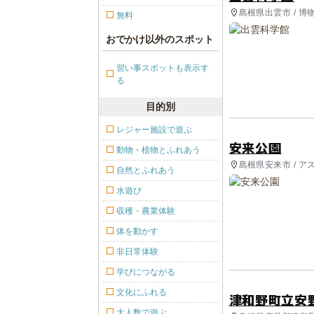
島根県出雲市 / 
無料
おでかけ以外のスポット
習い事スポットも表示す
る
目的別
レジャー施設で遊ぶ
安来公園
動物・植物とふれあう
島根県安来市 / ア
自然とふれあう
水遊び
収穫・農業体験
体を動かす
非日常体験
学びにつながる
文化にふれる
津和野町立安
大人数で遊ぶ