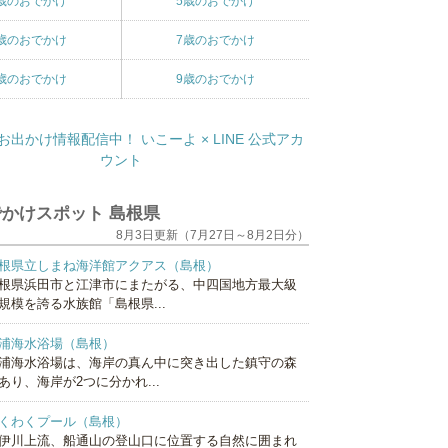
歳のおでかけ
5歳のおでかけ
歳のおでかけ
7歳のおでかけ
歳のおでかけ
9歳のおでかけ
かけスポット 島根県
8月3日更新（7月27日～8月2日分）
根県立しまね海洋館アクアス（島根）
根県浜田市と江津市にまたがる、中四国地方最大級
規模を誇る水族館「島根県...
浦海水浴場（島根）
浦海水浴場は、海岸の真ん中に突き出した鎮守の森
あり、海岸が2つに分かれ...
くわくプール（島根）
伊川上流、船通山の登山口に位置する自然に囲まれ