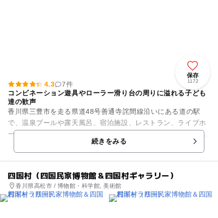
保存
1172
4.3
7件
コンビネーション遊具やローラー滑り台の周りに溢れる子ども
達の歓声
香川県三豊市を走る県道48号善通寺詫間線沿いにある道の駅
で、温泉プールや露天風呂、宿泊施設、レストラン、ライブホ
ールもあります。 隣接する弥谷山ふれあいの森公園は、四国霊
続きをみる
場71番札所弥谷寺のふ...
四国村（四国民家博物館＆四国村ギャラリー）
香川県高松市 / 博物館・科学館, 美術館