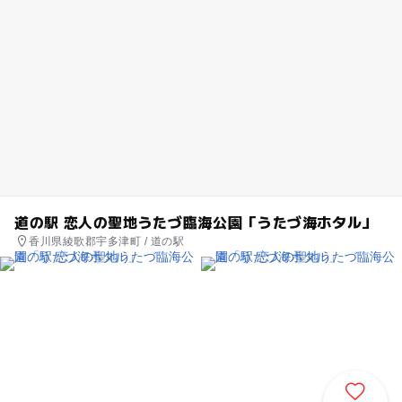
道の駅 恋人の聖地うたづ臨海公園「うたづ海ホタル」
香川県綾歌郡宇多津町 / 道の駅