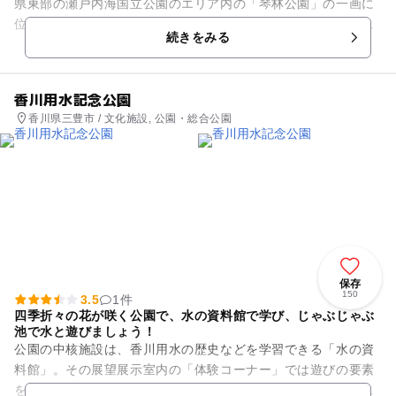
県東部の瀬戸内海国立公園のエリア内の「琴林公園」の一画に
位置します。周辺は江戸時代には、年貢米の積み出し港となっ
続きをみる
ていた津田港を中心に栄え...
香川用水記念公園
香川県三豊市 / 文化施設, 公園・総合公園
保存
150
3.5
1件
四季折々の花が咲く公園で、水の資料館で学び、じゃぶじゃぶ
池で水と遊びましょう！
公園の中核施設は、香川用水の歴史などを学習できる「水の資
料館」。その展望展示室内の「体験コーナー」では遊びの要素
を取り入れた体験型の装置で子供たちが楽しみながら学べま