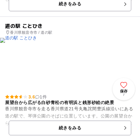
続きをみる
スやバーベキュー...
道の駅 ことひき
香川県観音寺市 / 道の駅
保存
7
3.6
1件
展望台から広がる白砂青松の有明浜と銭形砂絵の絶景
香川県観音寺市を走る香川県道21号丸亀詫間豊浜線沿いにある
道の駅で、琴弾公園のそばに位置しています。公園の展望台か
らは白砂青松の有明浜と銭形砂絵の絶景が広がります。実際に
続きをみる
は楕円形の銭形が、敷地内...