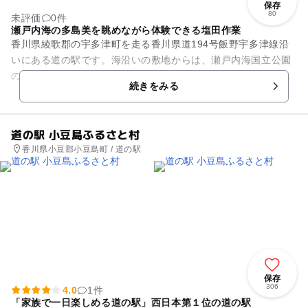
保存
80
未評価
0件
瀬戸内海の多島美を眺めながら体験できる塩田作業
香川県綾歌郡の宇多津町を走る香川県道194号飯野宇多津線沿
いにある道の駅です。海沿いの敷地からは、瀬戸内海国立公園
の中でも、多島美の景観が美しいと言われる塩飽諸島をはじ
続きをみる
め、瀬戸大橋の眺望が広がり...
道の駅 小豆島ふるさと村
香川県小豆郡小豆島町 / 道の駅
保存
306
4.0
1件
「家族で一日楽しめる道の駅」西日本第１位の道の駅