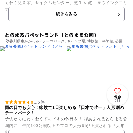
くわく児童館、サイクルセンター、芝生広場)、東ウイングエリ
ア、西ウイングエリアの3つのエリアで構成されていて、多様
続きをみる
な体験型の遊びが楽しめ...
とらまるパペットランド（とらまる公園）
香川県東かがわ市 / テーマパーク, キャンプ場, 博物館・科学館, 公園・
総合公園
保存
633
4.6
5件
雨の日でも安心！家族で1日楽しめる「日本で唯一」人形劇の
テーマパーク！
子供たちにわくわくドキドキの休日を！ 緑あふれるとらまる公
園内に、年間100公演以上のプロの人形劇が上演される「人形
劇場とらまる座」や、実際に人形を見て触れて演じて作る経験