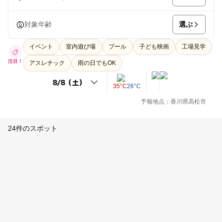
選ぶ
対象年齢
イベント
室内遊び場
プール
子ども映画
工場見学
注目！
アスレチック
雨の日でもOK
35°C
26°C
予報地点：香川県高松市
24件のスポット