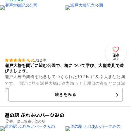
保存
266
4.6
12件
瀬戸大橋を間近に望む公園で、橋について学び、大型遊具で遊
びましょう。
瀬戸大橋の架橋を記念してつくられた10.2haに及ぶ大きな公園
です。 間近に見る瀬戸大橋は迫力満点！土曜日の夜などには瀬
戸大橋がライトアップされることも。園内の「瀬戸大橋記念
続きをみる
館」では、架橋実現...
道の駅 ふれあいパークみの
香川県三豊市 / 道の駅