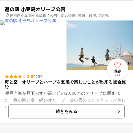
道の駅 小豆島オリーブ公園
香川県小豆郡小豆島町 / 公園・総合公園, 温泉・銭湯, 道の駅
保存
233
3.8
6件
海と空 オリーブとハーブを五感で楽しむことが出来る複合施
設
瀬戸内海を見下ろす小高い丘の2,000本のオリーブに囲まれ
た、青い海と空・緑のオリーブ・白い雲のコントラストが美し
い道の駅。 ―人気！！見どころポイント― ◆まるで地中海を
続きをみる
思わせる『ギリ...