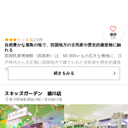
保存
125
3.3
1件
自然豊かな屋島の地で、四国地方の古民家や歴史的建造物に触
れる
四国民家博物館（四国村）は、50,000㎡もの広大な敷地に、江
戸時代から大正期に四国地方で建てられた古民家や歴史的建造
物をあつめた野外博物館です。 建物だけではなく、四国地方で
続きをみる
実際に使われてき...
スキッズガーデン 綾川店
香川県綾歌郡綾川町 / 室内遊び場