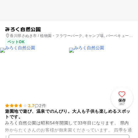
みろく自然公園
香川県さぬき市 / 植物園・フラワーパーク, キャンプ場, バーベキュー,
アスレチック, 公園・総合公園
ペットOK
保存
367
3.7
2件
遊園地で遊び、温泉でのんびり。大人も子供も楽しめるスポッ
トです。
みろく自然公園は昭和54年開園して33年目になります。 県内
外からたくさんのお客様が御来園くださっています。 四季を通
して花々との語らいが楽しい「みろく自然公園」は、ログハウ