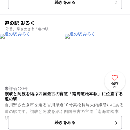
続きをみる
す。公園は、水の資料館前の「...
道の駅 みろく
香川県さぬき市 / 道の駅
保存
29
未評価
0件
讃岐と阿波を結ぶ四国最古の官道「南海道松本駅」に位置する
道の駅
香川県さぬき市を走る香川県道10号高松長尾大内線沿いにある
道の駅です。讃岐と阿波を結ぶ四国最古の官道「南海道松本
駅」のあった場所に位置し、北には四国最大の前方後円墳「富
続きをみる
田茶臼山古墳」に近接してい...