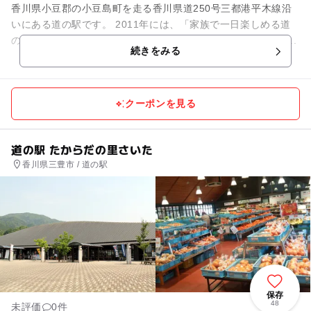
香川県小豆郡の小豆島町を走る香川県道250号三都港平木線沿
いにある道の駅です。 2011年には、「家族で一日楽しめる道
の駅」において、西日本エリア第１位に選ばれました。 広々...
続きをみる
クーポンを見る
道の駅 たからだの里さいた
香川県三豊市 / 道の駅
保存
48
未評価
0件