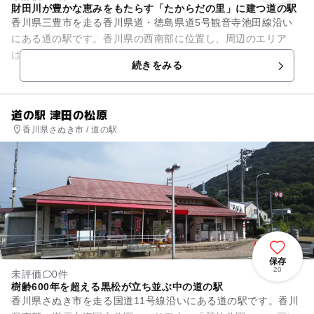
財田川が豊かな恵みをもたらす「たからだの里」に建つ道の駅
香川県三豊市を走る香川県道・徳島県道5号観音寺池田線沿い
にある道の駅です。香川県の西南部に位置し、周辺のエリア
は、古くから財田川が豊かな恵みをもたらす「たからだの里」
続きをみる
と呼ばれてきました。敷地内に...
道の駅 津田の松原
香川県さぬき市 / 道の駅
保存
20
未評価
0件
樹齢600年を超える黒松が立ち並ぶ中の道の駅
香川県さぬき市を走る国道11号線沿いにある道の駅です。香川