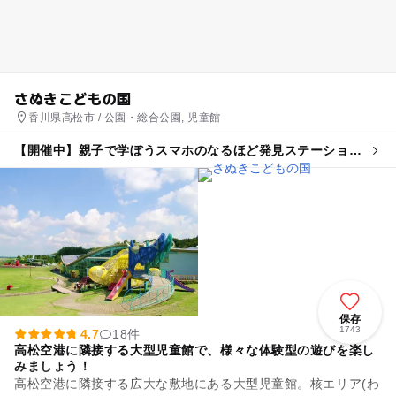
さぬきこどもの国
香川県高松市 / 公園・総合公園, 児童館
【開催中】親子で学ぼうスマホのなるほど発見ステーション
8/30さぬきこどもの国
保存
1743
4.7
18件
高松空港に隣接する大型児童館で、様々な体験型の遊びを楽し
みましょう！
高松空港に隣接する広大な敷地にある大型児童館。核エリア(わ