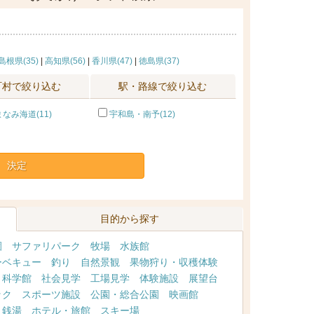
島根県(35)
|
高知県(56)
|
香川県(47)
|
徳島県(37)
町村で絞り込む
駅・路線で絞り込む
なみ海道(11)
宇和島・南予(12)
決定
目的から探す
園
サファリパーク
牧場
水族館
ーベキュー
釣り
自然景観
果物狩り・収穫体験
・科学館
社会見学
工場見学
体験施設
展望台
ック
スポーツ施設
公園・総合公園
映画館
・銭湯
ホテル・旅館
スキー場