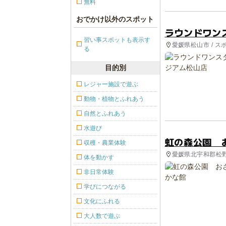
無料
おでかけ以外のスポット
ラウンドワン
習い事スポットも表示す
愛媛県松山市 / ス
る
目的別
レジャー施設で遊ぶ
動物・植物とふれあう
自然とふれあう
水遊び
虹の森公園 
収穫・農業体験
愛媛県北宇和郡松野町
体を動かす
非日常体験
学びにつながる
文化にふれる
大人数で遊ぶ