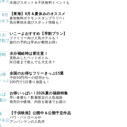
水遊びスポット＆子供無料イベントも
【東海】8月＆夏休みのオススメ
参加無料ポケモンスタンプラリー♪
気分爽快水遊びスポット情報も！
いこーよおすすめ【早割プラン】
ファミリー向け人気ホテルも！
旅行の予約は早めが断然お得♪
水分補給時は要注意！
直飲みしたペットボトル、
何日後まで飲んでも大丈夫？
全国のお得なフリーきっぷ15選
子供50円均一の切符から
100円で1日乗り放題も！
お得いっぱい！2026夏の福袋特集
早い者勝ち！数量限定の人気福袋
発売日や価格、内容を最速でお届け
【子供映画】公開中＆公開予定作品
パウ・パトロールや
アンパンマンの人気作