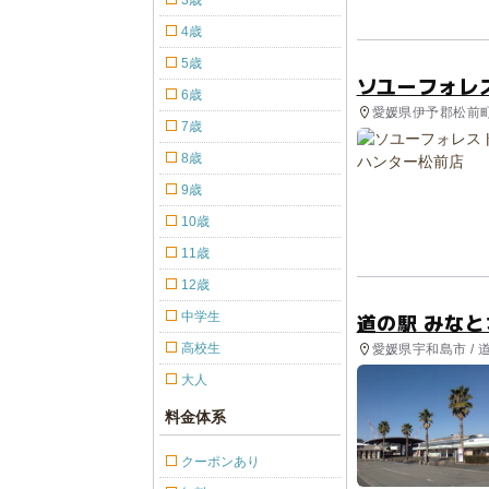
3歳
4歳
5歳
ソユーフォレ
6歳
愛媛県伊予郡松前町
7歳
8歳
9歳
10歳
11歳
12歳
道の駅 みな
中学生
高校生
愛媛県宇和島市 / 
大人
料金体系
クーポンあり