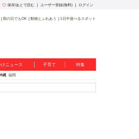
保存/あとで読む
ユーザー登録(無料)
ログイン
雨の日でもOK
動物とふれあう
1日中遊べるスポット
かけニュース
子育て
特集
沖縄
福岡