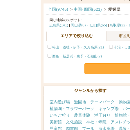
全国(9745)
>
中国･四国(521)
>
愛媛県
同じ地域のスポット:
広島県(141)
|
岡山県(67)
|
山口県(65)
|
鳥取県(22)
|
エリアで絞り込む
市区
松山・道後・伊予・久万高原(21)
今治・しま
西条・新居浜・東予・石鎚山(7)
ジャンルから探す
室内遊び場
遊園地
テーマパーク
動物
植物園・フラワーパーク
キャンプ場
バ
いちご狩り
農業体験
潮干狩り
博物館
美術館
文化施設
神社・寺院
アスレチ
児童館
図書館
プール
海水浴場
温泉