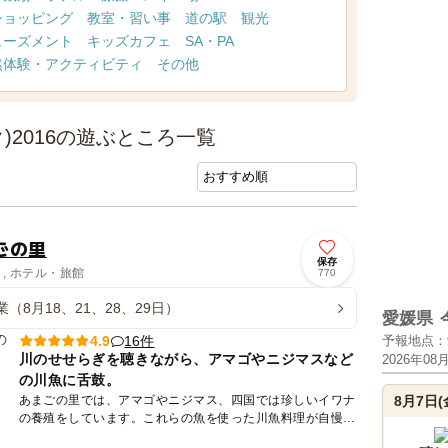
ショッピング
教室・習い事
道の駅
観光
ューズメント
キッズカフェ
SA・PA
然体験・アクティビティ
その他
)2016の遊ぶところ一覧
ごの里
保存
り, ホテル・旅館
770
（8月18、21、28、29日）
愛媛県
16件
4.9
予報地点：
川のせせらぎを聴きながら、アマゴやニジマスなど
2026年08
の川魚に舌鼓。
あまごの里では、アマゴやニジマス、四国では珍しいイワナ
8月7日(
の養殖をしています。これらの魚を使った川魚料理が自慢で
す。釣り堀もありますので、子どもさんと一緒に釣った魚