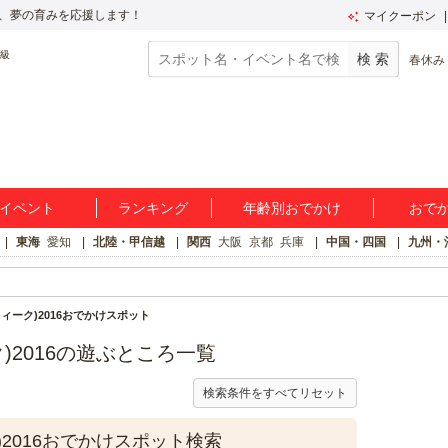
、夢の育みを応援します！
マイクーポン
春休み
イベント
ランキング
年齢別おでかけ
おで
東海
愛知
北陸・甲信越
関西
大阪
京都
兵庫
中国・四国
九州・
ィーク)2016おでかけスポット
)2016の遊ぶところ一覧
検索条件をすべてリセット
2016おでかけスポット検索