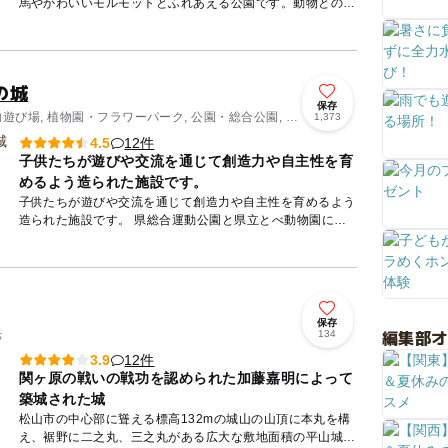
馬やかわいいモルモットとふれあえる公園です。動物との触
れ合いを通じて、命の大切さを実感することができるのでは
ないでしょう...
の城
保存
内遊び場, 植物園・フラワーパーク, 公園・総合公園, レ
1,373
12件
4.5
子供たちが遊びや交流を通じて創造力や自主性を育
めるよう造られた施設です。
子供たちが遊びや交流を通じて創造力や自主性を育めるよう
造られた施設です。 県総合運動公園と県立とべ動物園に隣
接し、約35ヘクタールの敷地には池や果樹園、山林などの
あるえひめ...
保存
編集部
光
134
12件
3.9
関ヶ原の戦いの戦功を認められた加藤嘉明によって
築城された城
松山市の中心部に聳える標高132mの城山の山頂に本丸を構
え、裾野に二之丸、三之丸がある広大な敷地面積の平山城で