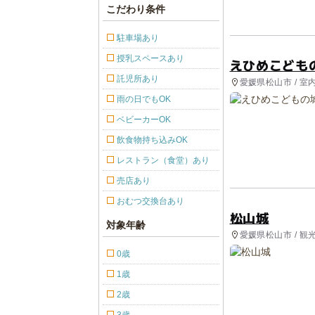
こだわり条件
駐車場あり
授乳スペースあり
えひめこども
託児所あり
愛媛県松山市 / 室
ストラン・カフェ
雨の日でもOK
ベビーカーOK
飲食物持ち込みOK
レストラン（食堂）あり
売店あり
おむつ交換台あり
松山城
対象年齢
愛媛県松山市 / 観
0歳
1歳
2歳