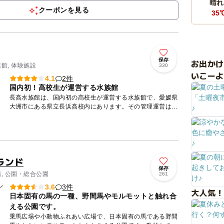
晴れ
を、その場で料...
クーポンを見る
35
保存
お出か
族館, 体験施設
330
いこーよ
2件
4.1
国内初！高校生が運営する水族館
長高水族館は、国内初の高校生が運営する水族館で、愛媛県
大洲市にある県立長浜高校内にあります。その管理運営は長
浜高校水族館部員が行っており、地元肱川や瀬戸内海、宇和
海、沖縄の海...
ランド
保存
場, 公園・総合公園
261
3件
3.6
大人気！
日本固有の馬の一種、野間馬やモルモットと触れ合
える公園です。
乗馬広場や小動物ふれあい広場で、日本固有の馬である野間