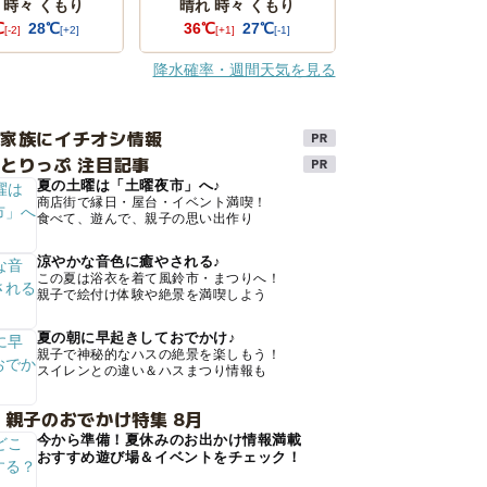
 時々 くもり
晴れ 時々 くもり
℃
28℃
36℃
27℃
[-2]
[+2]
[+1]
[-1]
降水確率・週間天気を見る
け家族にイチオシ情報
とりっぷ 注目記事
夏の土曜は「土曜夜市」へ♪
商店街で縁日・屋台・イベント満喫！
食べて、遊んで、親子の思い出作り
涼やかな音色に癒やされる♪
この夏は浴衣を着て風鈴市・まつりへ！
親子で絵付け体験や絶景を満喫しよう
夏の朝に早起きしておでかけ♪
親子で神秘的なハスの絶景を楽しもう！
スイレンとの違い＆ハスまつり情報も
 親子のおでかけ特集 8月
今から準備！夏休みのお出かけ情報満載
おすすめ遊び場＆イベントをチェック！