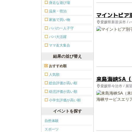
身近な遊び場
温泉・宿泊
マイントピア
家族で買い物
愛媛県新居浜市 / 
ェ, 道の駅
パパの一人子守
パパ大活躍
ママ友大集合
結果の並び替え
おすすめ順
人気順
来島海峡SA
総合評価が高い順
愛媛県今治市 / 展望
幼児評価が高い順
小学生評価が高い順
イベントを探す
自然体験
スポーツ