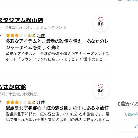
スタジアム松山店
保存
ポーツ施設, カラオケ, アミューズメント
64
3件
3.0
多彩なアイテムと、最新の設備を備え、あなたのレ
ジャータイムを楽しく演出
多彩なアイテムと、最新の設備を備えたアミューズメントス
ポット「ラウンドワン松山店」へようこそ！“週末にどこへ
行こう？”とか、“ちょっと退屈だな～”という時に思い出して
ください...
おさかな館
保存
 / 水族館, 体験施設
166
1件
3.3
0歳から
愛媛県北宇和郡の「虹の森公園」の中にある水族館
愛媛県北宇和郡の「虹の森公園」の中にある水族館です。清
0歳の
流で知られる四万十川と支流の広見川の魅力に包まれます。
四万十川の上流、中流、下流の景観を水槽に作り上げ、清流
2
に生きる魚た...