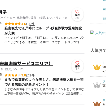
4
6
別子
保存
バーベキュー, 体験施設, 温泉・銭湯, レストラン・カフ
361
8
5件
4.6
鉱山観光で江戸時代にループ♪砂金体験や温泉施設
が充実
マイントピア別子は、「別子銅山」の歴史を楽しみながら学
ぶことができる、体験型・遊学パークです！ トロッコ列車
に乗車できる「鉱山観光」や、親子でいっしょに楽しめる屋
人気おで
内施設「あ...
（来島海峡サービスエリア）
し
保存
2
1
台, 観光, SA・PA
17
が
1件
3.8
まるで絵葉書のような美しさ。来島海峡大橋を一望
ク
できる感動の絶景ポイント！
雨
2
しまなみ海道をドライブした後の休憩ポイントとして最適な
ー
上下線一体型のSA。瀬戸内の海や橋をバックに記念撮影が
できます。 エリア内には広い展望スペースが2カ所あって、
南
来島...
四
3