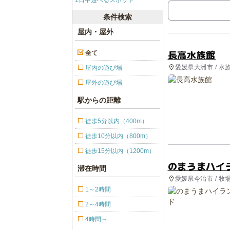
1日中遊べるスポット
条件検索
屋内・屋外
長高水族館
全て
愛媛県大洲市 / 水
屋内の遊び場
屋外の遊び場
駅からの距離
徒歩5分以内（400m）
徒歩10分以内（800m）
徒歩15分以内（1200m）
のまうまハイ
滞在時間
愛媛県今治市 / 牧
1～2時間
2～4時間
4時間～