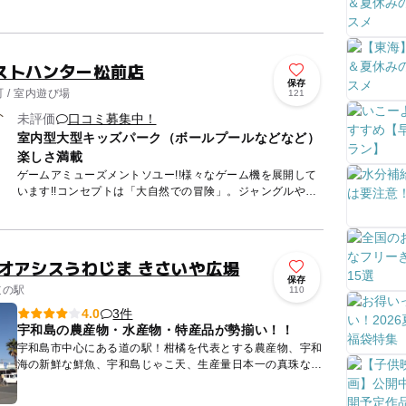
す。関ヶ原の戦いにおいて徳川家康側に従軍し、その戦功を
認められた...
ストハンター松前店
保存
 / 室内遊び場
121
未評価
口コミ募集中！
室内型大型キッズパーク（ボールプールなどなど）
楽しさ満載
ゲームアミューズメントソユー!!様々なゲーム機を展開して
います!!コンセプトは「大自然での冒険」。ジャングルや古
代文明、遺跡をモチーフにした内装は、まるで探検家になっ
た気分。...
とオアシスうわじま きさいや広場
保存
道の駅
110
3件
4.0
宇和島の農産物・水産物・特産品が勢揃い！！
宇和島市中心にある道の駅！柑橘を代表とする農産物、宇和
海の新鮮な鮮魚、宇和島じゃこ天、生産量日本一の真珠など
宇和島の特産品が勢揃い！！フードコートでは郷土料理「宇
和島鯛めし」...