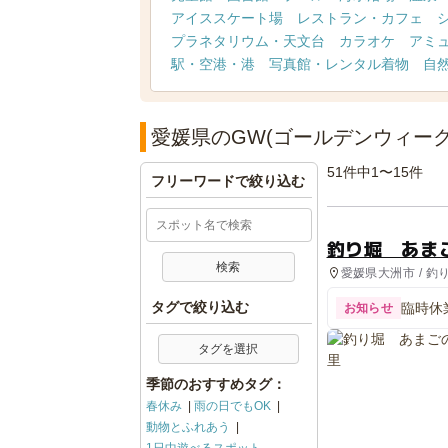
アイススケート場
レストラン・カフェ
プラネタリウム・天文台
カラオケ
アミ
駅・空港・港
写真館・レンタル着物
自
愛媛県のGW(ゴールデンウィーク
51件中1〜15件
フリーワードで絞り込む
釣り堀 あま
愛媛県大洲市 / 釣
タグで絞り込む
臨時休業
お知らせ
タグを選択
季節のおすすめタグ：
春休み
雨の日でもOK
動物とふれあう