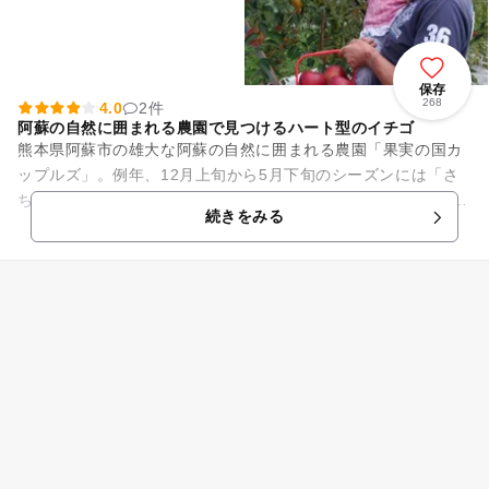
保存
268
4.0
2件
阿蘇の自然に囲まれる農園で見つけるハート型のイチゴ
熊本県阿蘇市の雄大な阿蘇の自然に囲まれる農園「果実の国カ
ップルズ」。例年、12月上旬から5月下旬のシーズンには「さ
ちのか」、「おいCベリー」、「かなみひめ」など6種類のがい
続きをみる
っぱいに実り、甘い香り...