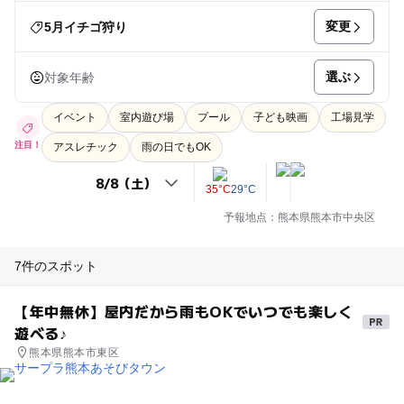
変更
5月イチゴ狩り
選ぶ
対象年齢
イベント
室内遊び場
プール
子ども映画
工場見学
注目！
アスレチック
雨の日でもOK
35°C
29°C
予報地点：熊本県熊本市中央区
7件のスポット
【年中無休】屋内だから雨もOKでいつでも楽しく
遊べる♪
熊本県熊本市東区