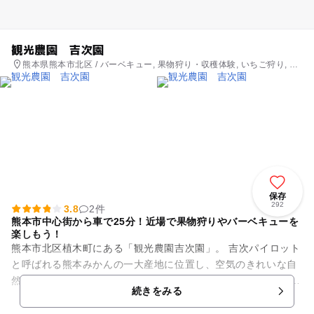
観光農園 吉次園
熊本県熊本市北区 / バーベキュー, 果物狩り・収穫体験, いちご狩り, レ
ストラン・カフェ
保存
292
3.8
2件
熊本市中心街から車で25分！近場で果物狩りやバーベキューを
楽しもう！
熊本市北区植木町にある「観光農園吉次園」。 吉次パイロット
と呼ばれる熊本みかんの一大産地に位置し、空気のきれいな自
然に囲まれたエリアです。 広大なみかん畑に囲まれる静かで見
続きをみる
晴らしの良いエ...