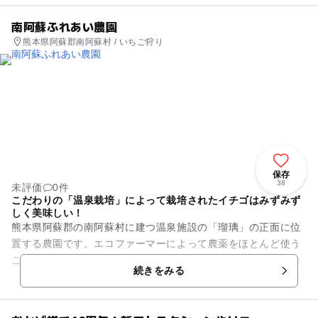
南阿蘇ふれあい農園
熊本県阿蘇郡南阿蘇村 / いちご狩り
保存
38
未評価
0件
こだわりの「温泉栽培」によって栽培されたイチゴはみずみず
しく美味しい！
熊本県阿蘇郡の南阿蘇村に建つ温泉施設の「瑠璃」の正面に位
置する農園です。エコファーマーによって農薬をほとんど使う
ことなく、「ゆうべに」、「恋みのり」、「紅ほっぺ」、「ひ
続きをみる
のしずく」、「かおり野」な...