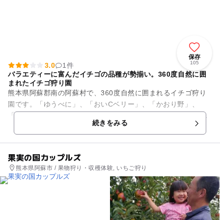
保存
105
3.0
1件
バラエティーに富んだイチゴの品種が勢揃い。360度自然に囲
まれたイチゴ狩り園
熊本県阿蘇郡南の阿蘇村で、360度自然に囲まれるイチゴ狩り
園です。「ゆうべに」、「おいCベリー」、「かおり野」、
「よつ星」、「ベリーポップすず」、「恋みのり」、そして本
続きをみる
数限定で「星うらら」、「桃...
果実の国カップルズ
熊本県阿蘇市 / 果物狩り・収穫体験, いちご狩り