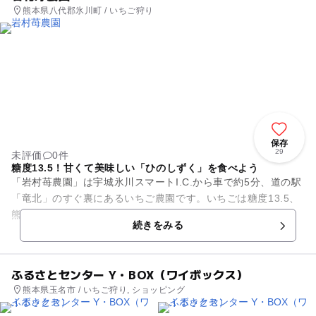
熊本県八代郡氷川町 / いちご狩り
保存
29
未評価
0件
糖度13.5！甘くて美味しい「ひのしずく」を食べよう
「岩村苺農園」は宇城氷川スマートI.C.から車で約5分、道の駅
「竜北」のすぐ裏にあるいちご農園です。いちごは糖度13.5、
熊本県でしかできない「ひのしずく」をはじめ、「紅ほっ
続きをみる
ぺ」、「さちのか」、...
ふるさとセンター Y・BOX（ワイボックス）
熊本県玉名市 / いちご狩り, ショッピング