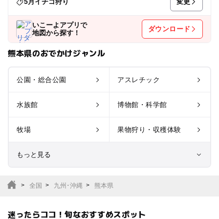
変更
5月イチゴ狩り
いこーよアプリで
ダウンロード
地図から探す！
熊本県のおでかけジャンル
公園・総合公園
アスレチック
水族館
博物館・科学館
牧場
果物狩り・収穫体験
もっと見る
室内遊び場
遊園地
全国
九州･沖縄
熊本県
テーマパーク
動物園
迷ったらココ！旬なおすすめスポット