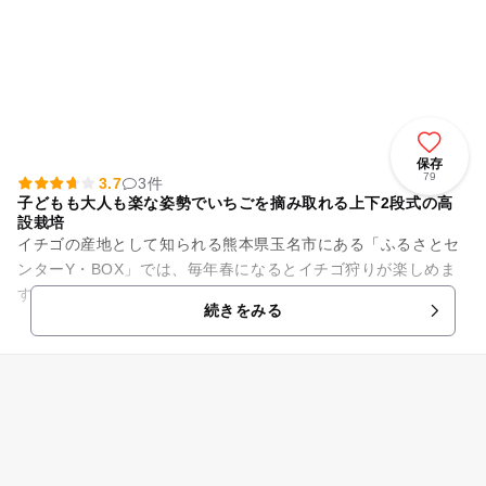
保存
79
3.7
3件
子どもも大人も楽な姿勢でいちごを摘み取れる上下2段式の高
設栽培
イチゴの産地として知られる熊本県玉名市にある「ふるさとセ
ンターY・BOX」では、毎年春になるとイチゴ狩りが楽しめま
す♪ 甘い香りの「紅ほっぺ」や「さがほのか」といった人気品
続きをみる
種が時間無制限・出入り...