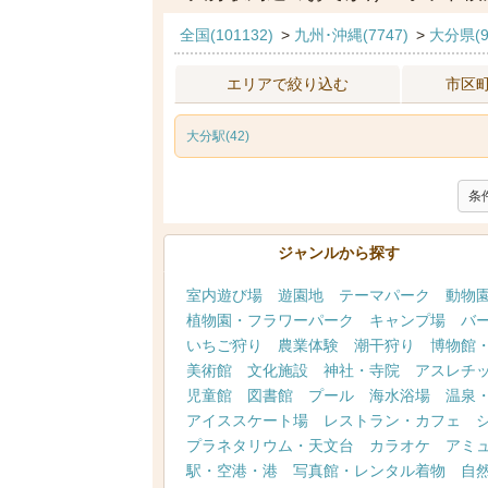
全国(101132)
>
九州･沖縄(7747)
>
大分県(9
エリアで絞り込む
市区
大分駅(42)
条
ジャンルから探す
室内遊び場
遊園地
テーマパーク
動物
植物園・フラワーパーク
キャンプ場
バ
いちご狩り
農業体験
潮干狩り
博物館
美術館
文化施設
神社・寺院
アスレチ
児童館
図書館
プール
海水浴場
温泉
アイススケート場
レストラン・カフェ
プラネタリウム・天文台
カラオケ
アミ
駅・空港・港
写真館・レンタル着物
自