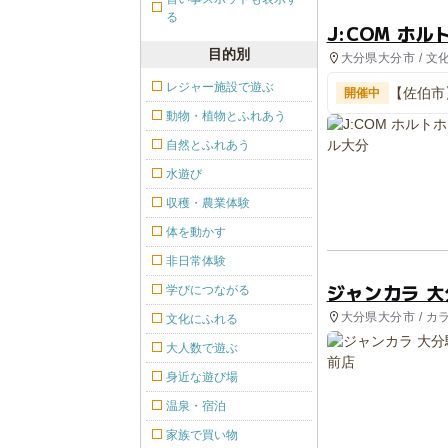
る
J:COM ホ
目的別
大分県大分市 / 文
レジャー施設で遊ぶ
【佐伯市
開催中
動物・植物とふれあう
自然とふれあう
水遊び
収穫・農業体験
体を動かす
非日常体験
ジャンカラ 
学びにつながる
大分県大分市 / カ
文化にふれる
大人数で遊ぶ
身近な遊び場
温泉・宿泊
家族で買い物