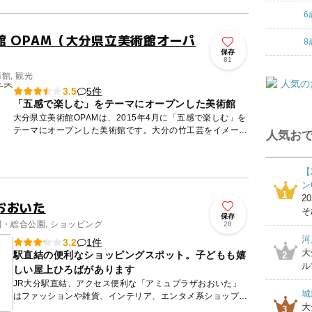
6
館 OPAM（大分県立美術館オーパ
8
保存
81
館, 観光
5件
3.5
「五感で楽しむ」をテーマにオープンした美術館
大分県立美術館OPAMは、2015年4月に「五感で楽しむ」を
テーマにオープンした美術館です。大分の竹工芸をイメージ
人気おで
した建物は、世界的に活躍する建築家 坂茂氏の設計。フレ
キシブ...
【
ン
1
2
おおいた
そ
保存
園・総合公園, ショッピング
28
河
1件
3.2
大
駅直結の便利なショッピングスポット。子どもも嬉
2
ル
しい屋上ひろばがあります
JR大分駅直結、アクセス便利な「アミュプラザおおいた」
城
はファッションや雑貨、インテリア、エンタメ系ショップの
大
ほかにも、多彩なレストラン、映画館、屋上庭園までそろう
3