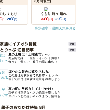
金)
8月8日(土)
 のち くもり
くもり 時々 晴れ
℃
28℃
34℃
28℃
[-1]
[0]
[+1]
[+2]
降水確率・週間天気を見る
け家族にイチオシ情報
とりっぷ 注目記事
夏の土曜は「土曜夜市」へ♪
商店街で縁日・屋台・イベント満喫！
食べて、遊んで、親子の思い出作り
涼やかな音色に癒やされる♪
この夏は浴衣を着て風鈴市・まつりへ！
親子で絵付け体験や絶景を満喫しよう
夏の朝に早起きしておでかけ♪
親子で神秘的なハスの絶景を楽しもう！
スイレンとの違い＆ハスまつり情報も
 親子のおでかけ特集 8月