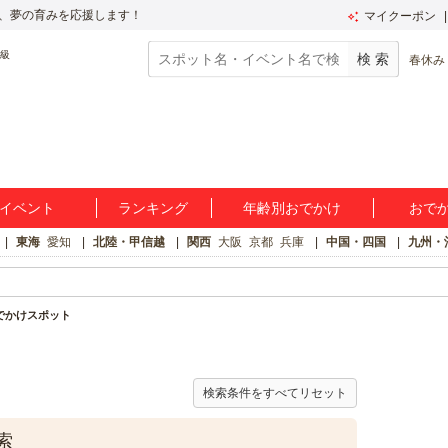
、夢の育みを応援します！
マイクーポン
春休み
イベント
ランキング
年齢別おでかけ
おで
東海
愛知
北陸・甲信越
関西
大阪
京都
兵庫
中国・四国
九州・
でかけスポット
検索条件をすべてリセット
索