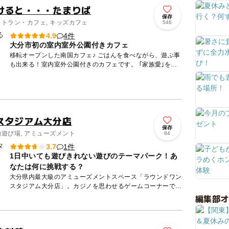
けると・・・たまりば
保存
ストラン・カフェ, キッズカフェ
546
4件
4.9
大分市初の室内室外公園付きカフェ
移転オープンした南国カフェ♪ ごはんを食べながら、遊ぶ事
も出来る！室内室外公園付きのカフェです。 ｢家族愛｣をコ
ンセプトに1から家族で作られたカフェは温かみのある、木
の南...
スタジアム大分店
保存
内遊び場, アミューズメント
84
1件
3.7
1日中いても遊びきれない遊びのテーマパーク！あ
なたは何に挑戦する？
大分県内最大級のアミューズメントスペース「ラウンドワン
スタジアム大分店」。カジノを思わせるゲームコーナーで時
を忘れて遊んだり、大型スクリーンの映像を楽しみながらボ
編集部
ウリングを楽...