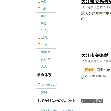
大分県立先哲
6歳
大分県大分市 / 
7歳
8歳
9歳
10歳
11歳
12歳
中学生
大分市美術館
高校生
大分県大分市 / 美
大人
国宝リボ
開催中
料金体系
クーポンあり
無料
おでかけ以外のスポット
いこーよ投稿
習い事スポットも表示す