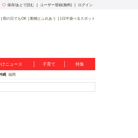
保存/あとで読む
ユーザー登録(無料)
ログイン
雨の日でもOK
動物とふれあう
1日中遊べるスポット
かけニュース
子育て
特集
沖縄
福岡