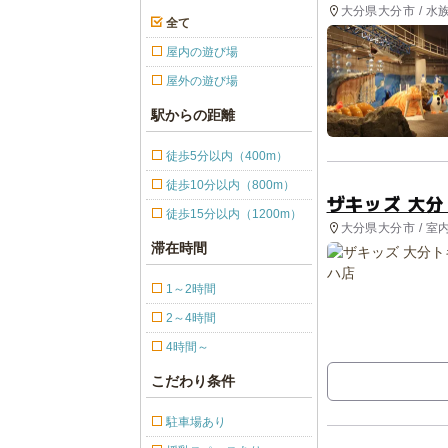
大分県大分市 / 水族
全て
屋内の遊び場
屋外の遊び場
駅からの距離
徒歩5分以内（400m）
徒歩10分以内（800m）
ザキッズ 大
徒歩15分以内（1200m）
大分県大分市 / 室
滞在時間
1～2時間
2～4時間
4時間～
こだわり条件
駐車場あり