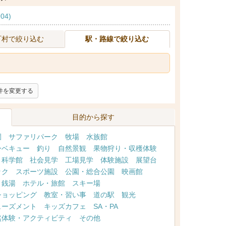
04)
町村で絞り込む
駅・路線で絞り込む
件を変更する
目的から探す
園
サファリパーク
牧場
水族館
ーベキュー
釣り
自然景観
果物狩り・収穫体験
・科学館
社会見学
工場見学
体験施設
展望台
ック
スポーツ施設
公園・総合公園
映画館
・銭湯
ホテル・旅館
スキー場
ショッピング
教室・習い事
道の駅
観光
ューズメント
キッズカフェ
SA・PA
然体験・アクティビティ
その他