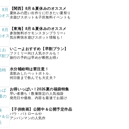
【関西】8月＆夏休みのオススメ
夏休みの思い出作りに行きたい夏祭り
水遊びスポット＆子供無料イベントも
【東海】8月＆夏休みのオススメ
参加無料ポケモンスタンプラリー♪
気分爽快水遊びスポット情報も！
いこーよおすすめ【早割プラン】
ファミリー向け人気ホテルも！
旅行の予約は早めが断然お得♪
水分補給時は要注意！
直飲みしたペットボトル、
何日後まで飲んでも大丈夫？
お得いっぱい！2026夏の福袋特集
早い者勝ち！数量限定の人気福袋
発売日や価格、内容を最速でお届け
【子供映画】公開中＆公開予定作品
パウ・パトロールや
アンパンマンの人気作