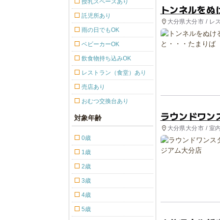
授乳スペースあり
トンネルをぬ
託児所あり
大分県大分市 / レ
雨の日でもOK
ベビーカーOK
飲食物持ち込みOK
レストラン（食堂）あり
売店あり
おむつ交換台あり
ラウンドワン
対象年齢
大分県大分市 / 室
0歳
1歳
2歳
3歳
4歳
5歳