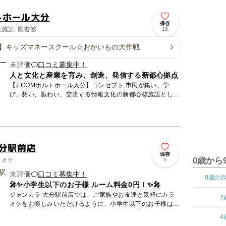
ルトホール大分
保存
化施設, 図書館
16
】キッズマネースクール☆おかいもの大作戦
未評価
口コミ募集中！
人と文化と産業を育み、創造、発信する新都心拠点
【J:COMホルトホール大分】コンセプト 市民が集い、学
び、憩い、賑わい、交流する情報文化の新都心核施設とし
て、平成25年7月、ＪＲ大分駅の南側にホルトホール大分が
誕生しま...
大分駅前店
保存
0歳から
ラオケ
5
未評価
口コミ募集中！
0歳の
🎤✨小学生以下のお子様 ルーム料金0円！✨🎤
ジャンカラ 大分駅前店では、ご家族やお友達と気軽にカラ
2
オケをお楽しみいただけるように、小学生以下のお子様は何
人でもルーム料金が0円！👧👦💖 🔹 全室個室 だから周りを
4
気...