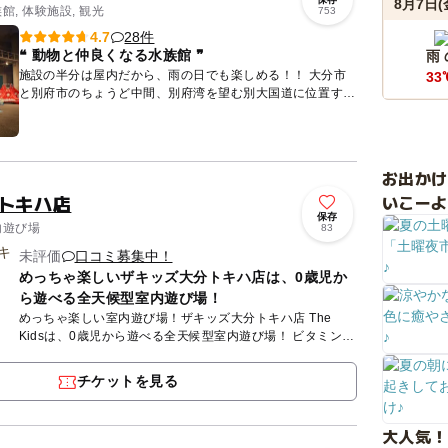
8月7日(
館, 体験施設, 観光
753
28件
4.7
❝ 動物と仲良くなる水族館 ❞
雨
施設の半分は屋内だから、雨の日でも楽しめる！！ 大分市
33
と別府市のちょうど中間、別府湾を望む別大国道に位置する
水族館。 大きなセイウチとトレーナーによるコミカルな
か...
お出か
分トキハ店
いこーよ
保存
内遊び場
83
未評価
口コミ募集中！
めっちゃ楽しいザキッズ大分トキハ店は、0歳児か
ら遊べる全天候型室内遊び場！
めっちゃ楽しい室内遊び場！ザキッズ大分トキハ店 The
Kidsは、0歳児から遊べる全天候型室内遊び場！ ビタミンカ
ラーで彩られた施設内には、幼児から小学生の子供がワク
ワ...
チケットを見る
大人気！