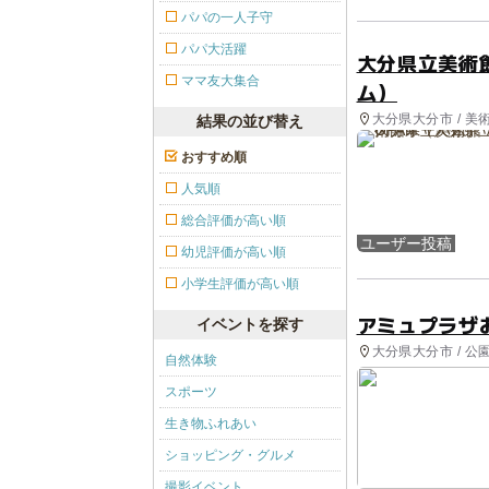
パパの一人子守
パパ大活躍
大分県立美術
ママ友大集合
ム）
大分県大分市 / 美術
結果の並び替え
おすすめ順
人気順
総合評価が高い順
ユーザー投稿
幼児評価が高い順
小学生評価が高い順
アミュプラザ
イベントを探す
大分県大分市 / 公
自然体験
スポーツ
生き物ふれあい
ショッピング・グルメ
撮影イベント