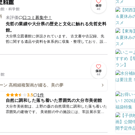
史料館
保存
博物館・科学館
46
未評価
口コミ募集中！
先哲の業績や大分県の歴史と文化に触れる先哲史料
館。
大分県立図書館に併設されています。 古文書や古記録、先
哲に関する遺品や資料を体系的に収集・整理しており、設備
の整った収蔵庫で保管しています。 展示室（１階）では、
先哲の業...
保存
術館
44
ーン 高精細複製画が綴る、美の夢
1件
3.5
自然に調和した落ち着いた雰囲気の大分市美術館
大分市美術館は、上野の森の自然環境に調和した落ち着いた
雰囲気の建物です。 美術館の中の施設には、常設展示室
（展示室１～４）、企画展示室（企画展示室１～２）の他に
研修室、ティ...