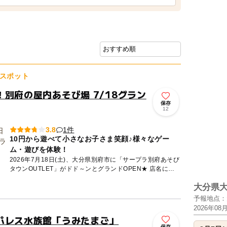
スポット
別府の屋内あそび場 7/18グラン
保存
12
1件
3.8
10円から遊べて小さなお子さま笑顔♪様々なゲー
ム・遊びを体験！
2026年7月18日(土)、大分県別府市に「サープラ別府あそび
タウンOUTLET」がドド～ンとグランドOPEN★ 店名にあ
る「OUTLET」には、日頃のストレスや感情を思い...
大分県
予報地点：
2026年08
パレス水族館「うみたまご」
保存