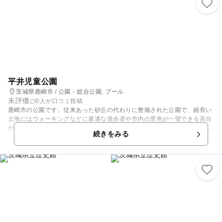
平井児童公園
茨城県鹿嶋市 / 公園・総合公園, プール
未評価
0人が口コミ投稿
鹿嶋市の公園です。従来あった砂丘の代わりに整備された公園で、細長い
土地にはウォーキングなどに最適な遊歩道や市内の景色が一望できる高台
があったりと、親子の散歩、犬の散歩などにも最適です。 夏には幼児用プ
続きをみる
ールがオープンし、人気の水遊びスポットとしても知られています。プー
ルにはすべり台もついています。また、プールのすぐそばには屋根付きの
ベンチもあり、見守る大人も快適です。