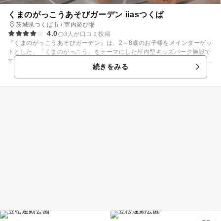
パークＰＬＵＳへお越しくださいませ♪
くまのがっこうあそびガーデン iiasつくば
茨城県つくば市 / 室内遊び場
4.0
3人が口コミ投稿
『くまのがっこうあそびガーデン』は、2～8歳のお子様をメインターゲッ
トとした、「くまのがっこう」をテーマにした屋内型キッズパーク施設で
す。 おままごとやボールプール、トランポリンなどの子どもたちが想像力
続きをみる
を膨らませてあそべる楽しい演出を随所にちりばめ、家族の思い出にもな
るあそび場を目指します。 また、「くまのがっこう」のキャラクター「ジ
ャッキー」の着ぐるみが定期的に施設に登場し、キャラクターと触れ合え
る体験を提供します。 【施設コンセプト】 「くまのがっこう」をテーマ
にした “あそべる絵本のお庭”。 お子さまは絵本の世界観をイメージした色
彩豊かな環境の中で 創造力・想像力をふくらませ、楽しむことができま
す。 親御さまは映える空間で、楽しむお子さまの写真を撮ったり、 日々
の成長を感じつつ記録に残すことができます。