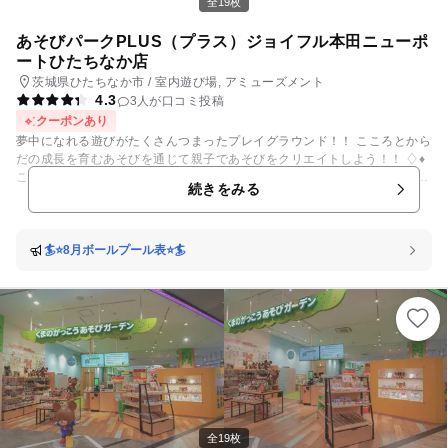
全19枚
あそびパークPLUS（プラス）ジョイフル本田ニューポ
ートひたちなか店
茨城県ひたちなか市 / 室内遊び場, アミューズメント
4.3
3人が口コミ投稿
クーポンあり
夢中になれる遊びがたくさんつまったプレイグラウンド！！ こころとから
だの成長を育むあそびを通じて親子であそびをクリエイトしよう！！ ♢♦
ここでしか乗れない！ひたちなか海浜鉄道 みなとせんライド♦♢ 絵本のよ
続きをみる
うな世界を、あしこぎのかわいい「ひたちなか海浜鉄道 みなとせんライ
ド」を運転して走ろう！ ♢♦じょい太とでけ太のDIYごっこ♦♢ あそびパー
クPLUSとジョイフル本田のキャラクター「じょい太とでけ太」がコラボ
レーションしたコーナー。子ども用のスパナやドライバーなど工具を使う
🏄⭐️8月ボールプール表⭐️🏄
組み立て遊びやペンキ塗りごっこなど、親子で安全にDIY体験してみよ
う！ その他にも子どもの成長に欠かせない3大要素≪感覚運動遊び・組み
立て遊び・ごっこ遊び≫を取り入れ、子どもの自由な発想を引き出す遊具
がたくさん詰まっています！！ 屋内なので天候を気にせず、いつでも安心
安全に遊んでいただけます♪ 何よりもお客様に安心して楽しんでいただく
ことを第一に、安全対策については万全を期しています。ナムコの安全基
準に準じた社内検査・施設運営を行うとともに、外部機関による安全点検
も実施し、二重三重のチェック体制は万全。 また、営業終了後に遊具1つ
1つを丁寧に消毒、清掃を欠かさず行っているのでとっても清潔です！ ※
現在、感染症対策として手指アルコール消毒やスタッフのマスク着用、定
全19枚
期的な遊具の消毒等を行っております。 楽しい思い出作りに、是非あそび