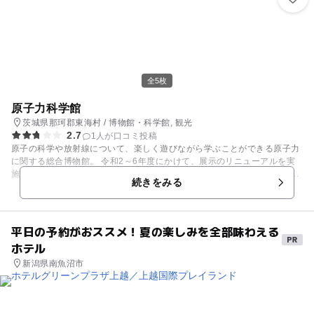
全5枚
原子力科学館
茨城県那珂郡東海村 / 博物館・科学館, 観光
2.7
1人が口コミ投稿
原子の科学や放射線について、楽しく遊びながら学ぶことができる原子力
に関する総合博物館。 令和2～6年度にかけて、展示のリニューアルを実
施中。アインシュタイン博士が原子の不思議な力や放射線を見に行くガイ
続きをみる
ダンスシアター「アトミックトラベル-原子の力-」、自然放射線の飛んだ
跡が観測できる世界最大級の「霧箱」、放射線測定体験や元素を学べるク
イズがある「ネイチャータウン-自然界の放射線-」、放射線や原子力が利
用されているシーンを再現した「テックストリート‐人と放射線・原子力
平日の予約がおススメ！夏の楽しみを全部味わえる
の利用⁻」が完成しています。
ホテル
新潟県南魚沼市