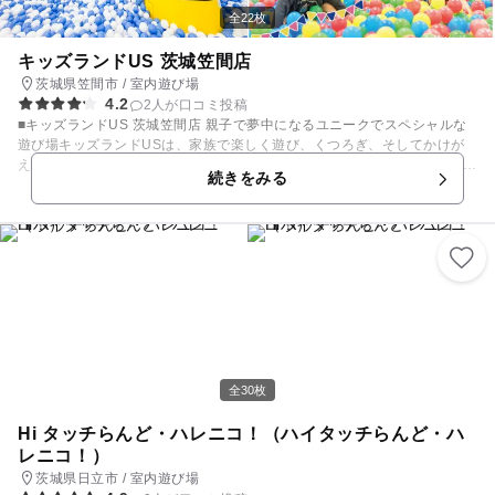
全22枚
キッズランドUS 茨城笠間店
茨城県笠間市 / 室内遊び場
4.2
2人が口コミ投稿
■キッズランドUS 茨城笠間店 親子で夢中になるユニークでスペシャルな
遊び場キッズランドUSは、家族で楽しく遊び、くつろぎ、そしてかけが
えのない家族の思い出を残せる室内遊び場です。 遊び放題プランや短時間
続きをみる
プラン等、お得に気軽にご利用頂けます。 受付後の出入り自由、飲食持ち
込み自由、保護者様（お父さんお母さん）の交代も自由です。 暑い日も寒
い日も雨の日も花粉が辛い時期でも天気を気にせずゆっくり遊べる全天候
型屋内遊園地。 幼児、小学生のお子様もパパもママも家族みんなで楽しい
キッズパークです。 ※※ご入場の際【利用規約及び免責事項の同意】が必
須となります。※※ 免責事項の同意につきましては、【店舗カウンター】
にてご確認、または【キッズランドUS店舗公式LINEアカウントのメニュ
ー】から確認の実施をさせていただきます。
全30枚
Hi タッチらんど・ハレニコ！（ハイタッチらんど・ハ
レニコ！）
茨城県日立市 / 室内遊び場