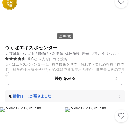
茨城
2位
全162枚
つくばエキスポセンター
茨城県つくば市 / 博物館・科学館, 体験施設, 観光, プラネタリウム・天
4.6
文台
32人が口コミ投稿
つくばエキスポセンターは、科学技術を見て・触れて・楽しめる科学館で
す。 科学の不思議を学びながら体験できる展示のほか、世界最大級のプラ
ネタリウムでは大迫力の映像と美しい星空の世界が楽しめます。 そのほ
続きをみる
か、サイエンスショーや科学教室、天体観望会、企画展などご家族みなさ
まで楽しめるイベントが盛りだくさんです。 様々なイベントから新しい発
見をしてみませんか！
新着口コミが届きました