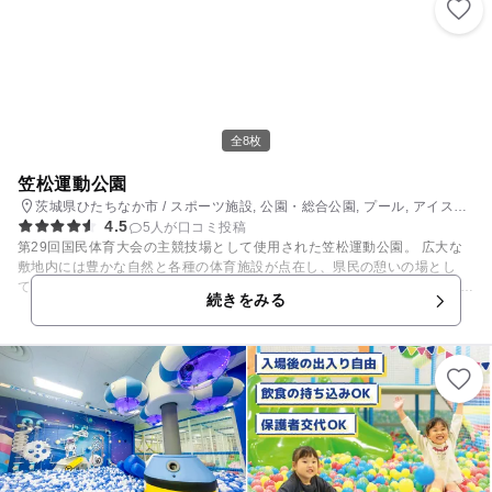
全8枚
笠松運動公園
茨城県ひたちなか市 / スポーツ施設, 公園・総合公園, プール, アイスス
4.5
ケート場
5人が口コミ投稿
第29回国民体育大会の主競技場として使用された笠松運動公園。 広大な
敷地内には豊かな自然と各種の体育施設が点在し、県民の憩いの場とし
て、また、スポーツ・レクリエーションの拠点ともなっています。 複合遊
続きをみる
具のある「子供の広場」、深さ15~35㎝の流れる水路のある「水の広場」
は休日になると親子連れでいっぱい。秋季・冬季にはスケートリンクとな
る屋内水泳プール、ロッククライミングが体験できる「登はん競技場」な
どユニークな施設もあり、家族連れで一日中楽しめるスポットです。 屋内
プールは夏になると浮き輪の持ち込みが可能になり、水深60cmのエリア
が子ども向けにオープンします。