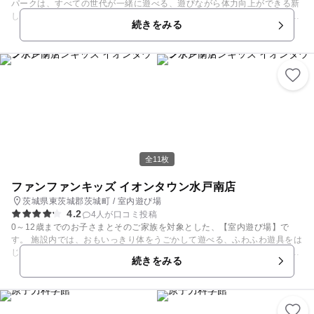
パークは、すべての世代が一緒に遊べる、遊びながら体力向上ができる新
しい形のアミューズメントスポーツクラブです。単発会員、月額会員、そ
続きをみる
してキッズの放課後スクールの3つのご利用方法から選べます。 月額定額
会員になるとボルダリングやトランポリン等各エリアごとの専属トレーナ
ーによる本格レッスンが受け放題！初心者から上級者、すべての世代が体
力づくりのために、健康のために、毎日でも楽しむことができるのがニン
ジャ☆パークです。 ■「ニンジャ☆パーク」では何ができるの？ ・トラン
ポリンエリアで思い切りジャンプして楽しもう！ ・そり立つ壁にチャレン
ジし、あの有名番組を疑似体験！？ ・モンスターボックス（跳び箱）で自
分試し！ ・ボールプールやキッズエリアなど小さなお子さん向けのアクテ
ィビティも！ 他にもニンジャスロンやパルクールエリアなど、ニンジャパ
ークにしかない遊びが盛りだくさん！ ■「ニンジャ☆パーク」ご利用者の
声！ ・雨の日の子供のストレス発散にとても良いです。大人も普段使わな
全11枚
い筋肉を使います。 ・トランポリンやパルクールや跳び箱、子供は毎回汗
だくになるまで遊んでいます。 ・レッスンが充実しており、先生もとって
ファンファンキッズ イオンタウン水戸南店
も良い先生ばかりで楽しく通っています。 ・多くの店舗がショッピングモ
茨城県東茨城郡茨城町 / 室内遊び場
ール内にあるので、食事や買い物の合間に、室内で暑さや天候を気にせず
4.2
4人が口コミ投稿
1日過ごすことができます。
0～12歳までのお子さまとそのご家族を対象とした、【室内遊び場】で
す。 施設内では、おもいっきり体をうごかして遊べる、ふわふわ遊具をは
じめ、おもわず熱中して楽しめる、おままごとや電車のおもちゃ、メダル
続きをみる
ゲームなど、全６種類のアトラクション＆エリアがぜんぶ遊び放題！！ さ
らに、ミルキッズひろばでは、ちいさなお子さまも安心して遊んでいただ
けます。 ファンファンキッズ イオンタウン水戸南店で大人も子どもも一
緒にあそんじゃおう！