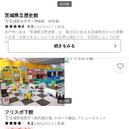
全15枚
茨城県立歴史館
茨城県水戸市 / 博物館・科学館
4.5
3人が口コミ投稿
水戸市にある「茨城県立歴史館」は、風土記に始まる茨城県ゆかりの貴重
な文書・史書を見ることのできる貴重な施設です。常陸国となって以降、
戦国の争乱や水戸徳川家の時代、尊攘運動の様子なども詳しく知ることが
続きをみる
できます。これら常設展示のほか、テーマ展や特別展も開催しています。
また、多くのイベントや講座を開催しているので、公式サイトでチェック
してお出かけしましょう。
全31枚
フリスポ下館
茨城県筑西市 / 室内遊び場, スポーツ施設, アミューズメント
4.1
6人が口コミ投稿