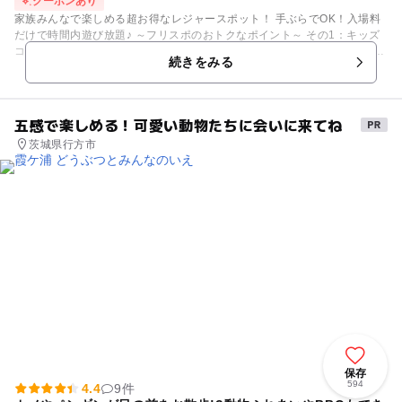
クーポンあり
家族みんなで楽しめる超お得なレジャースポット！ 手ぶらでOK！入場料
だけで時間内遊び放題♪ ～フリスポのおトクなポイント～ その1：キッズ
コーナーが充実♪ 小さなお子様も安心して遊べるキッズコーナーは、 広々
続きをみる
として遊べるアイテムも充実！ 目の届く場所に大人の方の休憩スペースも
あります。 その2：時間内遊び放題！ 利用時間内は店内のアイテムどれを
使って遊んでもOK！ その3：飲食物の持ち込みOK！ おかしやジュース、
お弁当といった飲食物の持ち込みがOKです！ 座ってゆっくりできるコー
五感で楽しめる！可愛い動物たちに会いに来てね
ナーもございますので、ぜひご利用ください。 その4：ポイントカードで
茨城県行方市
さらにおトク！ 来場ごとに貯まるポイントや、店内イベントの景品となっ
ている ポイントを集めると景品や割引券等と交換可能！ ～～アイテム一
覧～～ ・ボウリング ・卓球 ・バドミントン ・フリースロー ・ダ
ーツ ・ビリヤード ・ボールプール ・ミニアスレチック ・トランポ
リン（会員小学生以下のお子様専用） ・ボルダリング（小学生以下のお子
様専用） ・コミック（1000冊以上） ・マッサージチェア ・アーケ
ードゲーム ・UFOキャッチャー、ゲームコーナー（それぞれ有料と無
料で、コーナー別に分かれています）
保存
594
4.4
9件