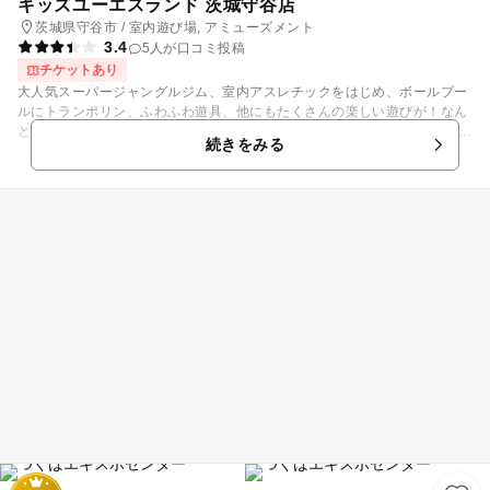
キッズユーエスランド 茨城守谷店
茨城県守谷市 / 室内遊び場, アミューズメント
3.4
5人が口コミ投稿
チケットあり
大人気スーパージャングルジム、室内アスレチックをはじめ、ボールプー
ルにトランポリン、ふわふわ遊具、他にもたくさんの楽しい遊びが！なん
と、入場後は設置ゲーム機もフリープレイで何度でも遊べる！ 親子の絆を
続きをみる
育む室内遊園地キッズユーエスランドは、家族で楽しく遊び、くつろぎ、
そしてかけがえのない家族の思い出を残せる室内遊び場です。 遊び放題プ
ランや短時間プラン等、お得に気軽にご利用頂けます。受付後の出入り自
由、飲食持ち込み自由、保護者様（お父さんお母さん）の交代も自由で
す。 近くの室内遊び場！だから暑い日も寒い日も雨の日も天気を気にせず
ゆっくり遊べる全天候型屋内遊園地。幼児、小学生のお子様もパパもママ
も家族みんなで楽しいキッズパークです。 ■駐車場:有(無料)、駐車台数:8
00台 ■施設面積:1623㎡