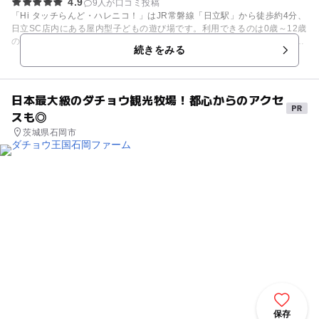
4.9
9人が口コミ投稿
「Hi タッチらんど・ハレニコ！」はJR常磐線「日立駅」から徒歩約4分、
日立SC店内にある屋内型子どもの遊び場です。利用できるのは0歳～12歳
のお子さんと保護者。遊び場内はボールプールや滑り台などで成長に応じ
続きをみる
た遊びが楽しめる「あそび・まなびエリア」と、相談や交流も出来る「子
育てサポートエリア」に分かれています。 「あそび・まなびエリア」は1
回90分、1日4回の入れ替え制になっています。利用には保護者の同伴が
必要です。たくさん遊べて、相談・交流も出来る遊び場に家族でお出かけ
日本最大級のダチョウ観光牧場！都心からのアクセ
してみてはいかがでしょうか。
スも◎
茨城県石岡市
保存