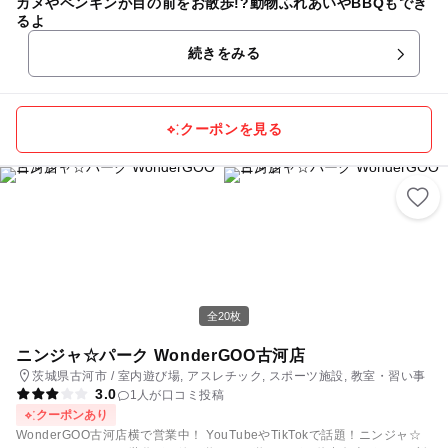
カメやペンギンが目の前をお散歩!?動物ふれあいやBBQもでき
るよ
続きをみる
クーポンを見る
全20枚
ニンジャ☆パーク WonderGOO古河店
茨城県古河市 / 室内遊び場, アスレチック, スポーツ施設, 教室・習い事
3.0
1人が口コミ投稿
クーポンあり
WonderGOO古河店横で営業中！ YouTubeやTikTokで話題！ニンジャ☆