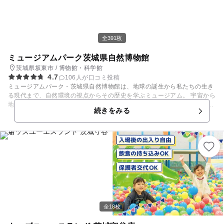
全391枚
ミュージアムパーク茨城県自然博物館
茨城県坂東市 / 博物館・科学館
4.7
106人が口コミ投稿
ミュージアムパーク・茨城県自然博物館は、地球の誕生から私たちの生き
る現代まで、自然環境の視点からその歴史を学ぶミュージアム。 宇宙から
地球，生命へと展開していく第１～第５にわたる総合展示をはじめ、部門
続きをみる
展示及び映像ホールでは身近な茨城県の自然についての資料を見ることが
できます。 身近な環境と地球全体の問題とが結びつくような構成が楽しめ
ます。また、フィールドガイドや講座など、学んだ内容を生かせるイベン
トも多数開催。野外施設も充実しており、豊かな自然体験をかなえてくれ
ます。
全18枚