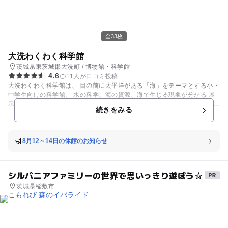
全33枚
大洗わくわく科学館
茨城県東茨城郡大洗町 / 博物館・科学館
4.6
11人が口コミ投稿
大洗わくわく科学館は、 目の前に太平洋がある「海」をテーマとする小・
中学生向けの科学館。 水の科学、海の資源、海で生じる現象が分かる 展
示物を自分の手で動かして、不思議な現象を体験できます。 海底世界から
続きをみる
海上の現象に至るまで、 海のさまざまな不思議をわかりやすく教えてくれ
るスポット。 「海の水はどうして青いの？」「海水と水はどう違うの？」
そんな疑問を展示物を体験しながら学べる館内は、 工作や実験などのイベ
ントも盛りだくさん。 週末に不定期でわくわく体験教室や かんたん工作
8月12～14日の休館のお知らせ
教室が開催されます。 「春休み」「GW」「夏休み」「クリスマス」等に
は特別イベントも開催。 お出かけ前にはぜひチェックを。
シルバニアファミリーの世界で思いっきり遊ぼう☆
茨城県稲敷市