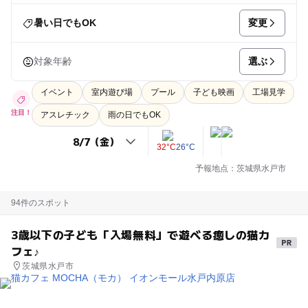
変更
暑い日でもOK
選ぶ
対象年齢
イベント
室内遊び場
プール
子ども映画
工場見学
注目！
アスレチック
雨の日でもOK
32°C
26°C
予報地点：茨城県水戸市
94件のスポット
3歳以下の子ども「入場無料」で遊べる癒しの猫カ
フェ♪
茨城県水戸市