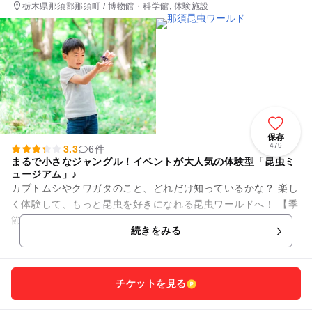
栃木県那須郡那須町 / 博物館・科学館, 体験施設
保存
479
3.3
6件
まるで小さなジャングル！イベントが大人気の体験型「昆虫ミ
ュージアム」♪
カブトムシやクワガタのこと、どれだけ知っているかな？ 楽し
く体験して、もっと昆虫を好きになれる昆虫ワールドへ！ 【季
節のイベント】 ■じゃんけん大会で昆虫争奪戦！（GW・お盆
続きをみる
期間） ...
チケットを見る