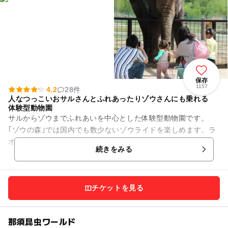
保存
1157
4.2
28件
人なつっこいおサルさんとふれあったりゾウさんにも乗れる
体験型動物園
サルからゾウまでふれあいを中心とした体験型動物園です。
｢ゾウの森｣では国内でも数少ないゾウライドを楽しめます。ラ
オスからやってきた2頭のアジアゾウには乗るだけでなく触わ
続きをみる
ったりエサをあげること...
チケットを見る
那須昆虫ワールド