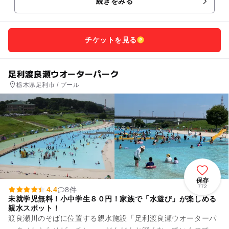
続きをみる
ソン ホー...
チケットを見る
足利渡良瀬ウオーターパーク
栃木県足利市 / プール
保存
772
4.4
8件
未就学児無料！小中学生８０円！家族で「水遊び」が楽しめる
親水スポット！
渡良瀬川のそばに位置する親水施設「足利渡良瀬ウオーターパ