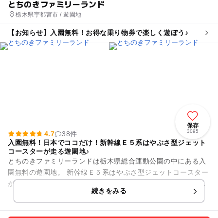
とちのきファミリーランド
栃木県宇都宮市 / 遊園地
【お知らせ】入園無料！お得な乗り物券で楽しく遊ぼう♪
保存
3095
4.7
38件
入園無料！日本でココだけ！新幹線Ｅ５系はやぶさ型ジェット
コースターが走る遊園地♪
とちのきファミリーランドは栃木県総合運動公園の中にある入
園無料の遊園地。 新幹線Ｅ５系はやぶさ型ジェットコースター
が有名。スカイシップやスーパースイングなどの絶叫系から、
続きをみる
小学生に人気のパラトル...