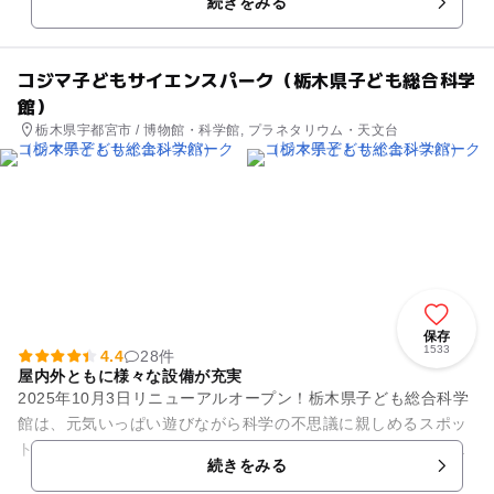
続きをみる
立ち並び、武士や町...
コジマ子どもサイエンスパーク（栃木県子ども総合科学
館）
栃木県宇都宮市 / 博物館・科学館, プラネタリウム・天文台
保存
1533
4.4
28件
屋内外ともに様々な設備が充実
2025年10月3日リニューアルオープン！栃木県子ども総合科学
館は、元気いっぱい遊びながら科学の不思議に親しめるスポッ
ト。屋内外ともに様々な設備が充実しており、家族でのお出か
続きをみる
けにぴったりのミュー...