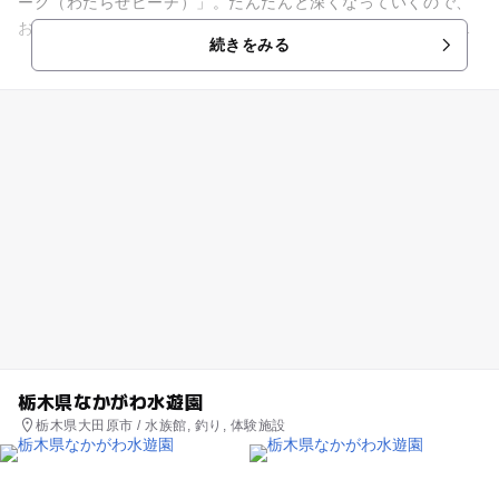
ーク（わたらせビーチ）」。だんだんと深くなっていくので、
お子さまの丁度良い深さで遊べます！真ん中にはひょうたん島
続きをみる
があり、またすべり台や波が...
栃木県なかがわ水遊園
栃木県大田原市 / 水族館, 釣り, 体験施設