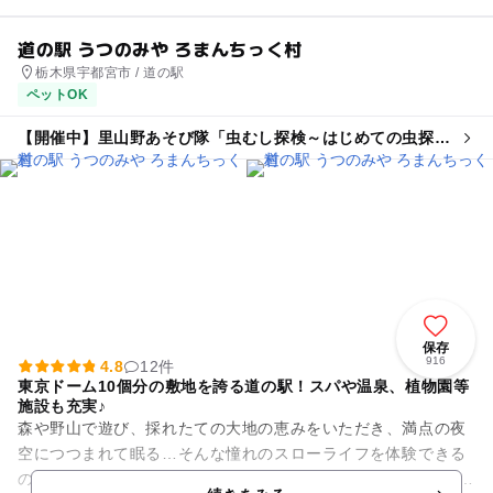
道の駅 うつのみや ろまんちっく村
栃木県宇都宮市 / 道の駅
ペットOK
【開催中】里山野あそび隊「虫むし探検～はじめての虫探
し」7/19.8/11
保存
916
4.8
12件
東京ドーム10個分の敷地を誇る道の駅！スパや温泉、植物園等
施設も充実♪
森や野山で遊び、採れたての大地の恵みをいただき、満点の夜
空につつまれて眠る…そんな憧れのスローライフを体験できる
のがここ「道の駅うつのみや ろまんちっく村」。46ヘクタール