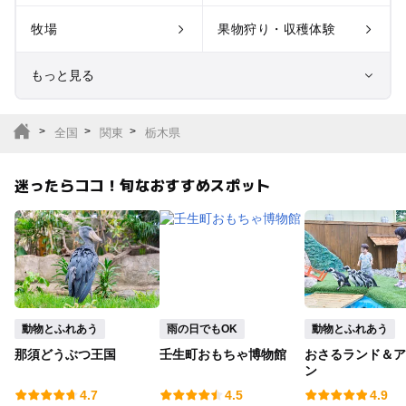
牧場
果物狩り・収穫体験
もっと見る
室内遊び場
遊園地
全国
関東
栃木県
テーマパーク
動物園
迷ったらココ！旬なおすすめスポット
サファリパーク
植物園・フラワーパー
ク
キャンプ場
バーベキュー
釣り
自然景観
動物とふれあう
雨の日でもOK
動物とふれあう
那須どうぶつ王国
壬生町おもちゃ博物館
おさるランド＆ア
いちご狩り
農業体験
ン
4.7
4.5
4.9