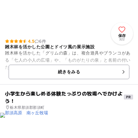
保存
322
4.5
6件
雑木林を活かした公園とドイツ風の展示施設
雑木林を活かした「グリムの森」は、複合遊具やブランコがあ
る「七人の小人の広場」や、「ものがたりの泉」と名前の付い
た噴水などがある癒しの公園です。公園の中に建つ「グリムの
続きをみる
館」は、ドイツのレッチンゲ...
小学生から楽しめる体験たっぷりの牧場へでかけよ
う！
栃木県那須郡那須町