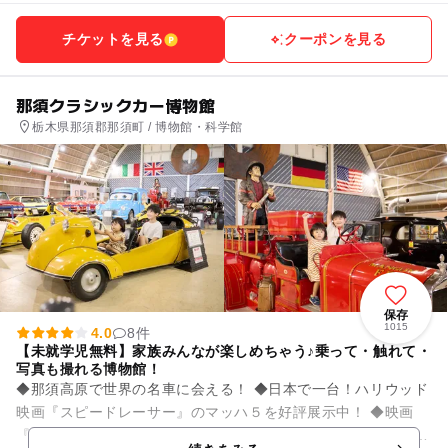
チケットを見る
クーポンを見る
那須クラシックカー博物館
栃木県那須郡那須町 / 博物館・科学館
保存
1015
4.0
8件
【未就学児無料】家族みんなが楽しめちゃう♪乗って・触れて・
写真も撮れる博物館！
◆那須高原で世界の名車に会える！ ◆日本で一台！ハリウッド
映画『スピードレーサー』のマッハ５を好評展示中！ ◆映画
『カーズ』のキャラクター「ドク ハドソン」でおなじみ「ハド