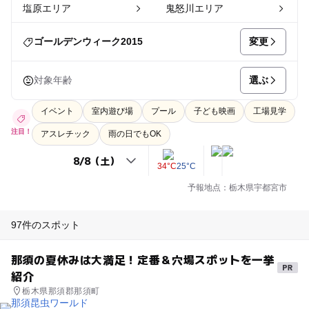
塩原エリア
鬼怒川エリア
変更
ゴールデンウィーク2015
選ぶ
対象年齢
イベント
室内遊び場
プール
子ども映画
工場見学
注目！
アスレチック
雨の日でもOK
34°C
25°C
予報地点：栃木県宇都宮市
97件のスポット
那須の夏休みは大満足！定番＆穴場スポットを一挙
紹介
栃木県那須郡那須町