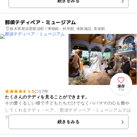
続きをみる
もの広大な里山には豊か...
那須テディベア・ミュージアム
栃木県那須郡那須町 / 博物館・科学館, 体験施設, 美術館
保存
774
4.5
17件
たくさんのテディを見ることができます。
その愛くるしい瞳で子どもたちだけでなくパパママの心も癒や
してくれるテディ・ベア。 那須テディベア・ミュージアムでは
世界各国100人のテディベア・アーティストによる作品を展示
続きをみる
しています。 それ...