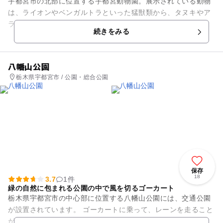
宇都宮市の北部に位置する宇都宮動物園。展示されている動物
は、ライオンやベンガルトラといった猛獣類から、タヌキやア
ライグマなどの小獣類まで、全95種類400点に及びます。園内
続きをみる
の「なかよしランド」で...
八幡山公園
栃木県宇都宮市 / 公園・総合公園
保存
18
3.7
1件
緑の自然に包まれる公園の中で風を切るゴーカート
栃木県宇都宮市の中心部に位置する八幡山公園には、交通公園
が設置されています。 ゴーカートに乗って、レーンを走ること
ができます。 レーンの周囲には緑の自然に包まれ、ゴーカート