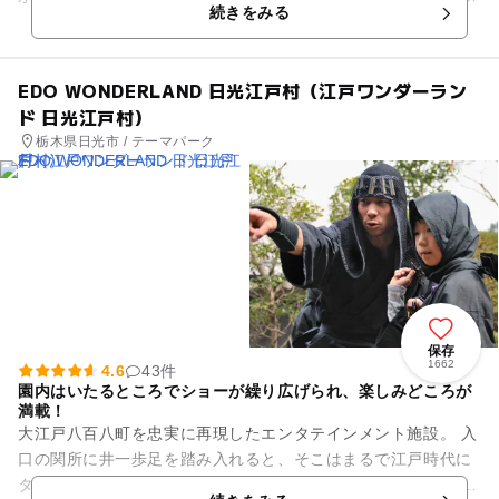
続きをみる
で走ると爽やかな風...
EDO WONDERLAND 日光江戸村（江戸ワンダーラン
ド 日光江戸村）
栃木県日光市 / テーマパーク
保存
1662
4.6
43件
園内はいたるところでショーが繰り広げられ、楽しみどころが
満載！
大江戸八百八町を忠実に再現したエンタテインメント施設。 入
口の関所に井一歩足を踏み入れると、そこはまるで江戸時代に
タイムスリップしたかのよう。 商家や宿場町、武家屋敷などが