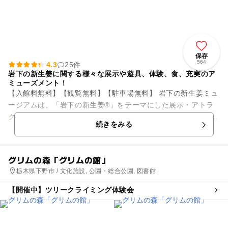
保存
564
4.3
25件
岩下の新生姜に関する様々な展示や遊具、体験、食、充実のア
ミューズメント！
【入館料無料】【観覧無料】【駐車場無料】 岩下の新生姜ミュ
ージアムは、「岩下の新生姜®」をテーマにした展示・アトラ
クションが楽しめるピンクがいっぱいのミュージアムです。 高
続きをみる
さ5mの「世界一...
グリムの森「グリムの館」
栃木県下野市 / 文化施設, 公園・総合公園, 図書館
【開催中】ツリークライミング体験会