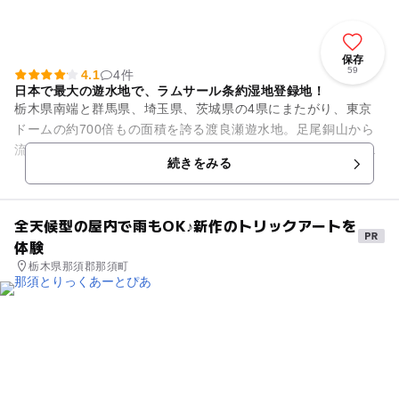
保存
59
4.1
4件
日本で最大の遊水地で、ラムサール条約湿地登録地！
栃木県南端と群馬県、埼玉県、茨城県の4県にまたがり、東京
ドームの約700倍もの面積を誇る渡良瀬遊水地。足尾銅山から
流れ出した沈殿させて無害化することを目的に作られました。
続きをみる
洪水被害を食い止...
全天候型の屋内で雨もOK♪新作のトリックアートを
体験
栃木県那須郡那須町