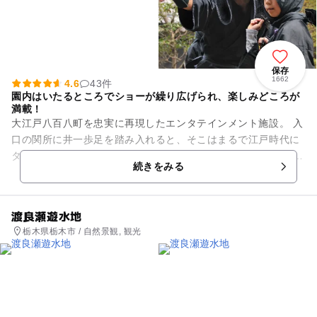
保存
1662
4.6
43件
園内はいたるところでショーが繰り広げられ、楽しみどころが
満載！
大江戸八百八町を忠実に再現したエンタテインメント施設。 入
口の関所に井一歩足を踏み入れると、そこはまるで江戸時代に
タイムスリップしたかのよう。 商家や宿場町、武家屋敷などが
続きをみる
立ち並び、武士や町...
渡良瀬遊水地
栃木県栃木市 / 自然景観, 観光