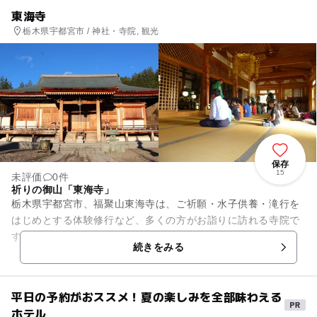
東海寺
栃木県宇都宮市 / 神社・寺院, 観光
保存
15
未評価
0件
祈りの御山「東海寺」
栃木県宇都宮市、福聚山東海寺は、ご祈願・水子供養・滝行を
はじめとする体験修行など、多くの方がお詣りに訪れる寺院で
す。
続きをみる
平日の予約がおススメ！夏の楽しみを全部味わえる
ホテル