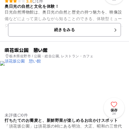
3.0
1件
奥日光の自然と文化を体験！
日光自然博物館は、奥日光の自然と歴史の持つ魅力を、映像設
備などによって楽しみながら知ることのできる、体験型ミュー
ジアムです。 また、奥日光のビジターセンターとして、自然・
続きをみる
観光情報の紹介もしてい...
須花坂公園 憩い館
栃木県佐野市 / 公園・総合公園, レストラン・カフェ
保存
24
未評価
0件
打ちたてのお蕎麦と、新鮮野菜が楽しめるお出かけスポット
「須花坂公園」は須花坂の峠にある明治、大正、昭和の三世代