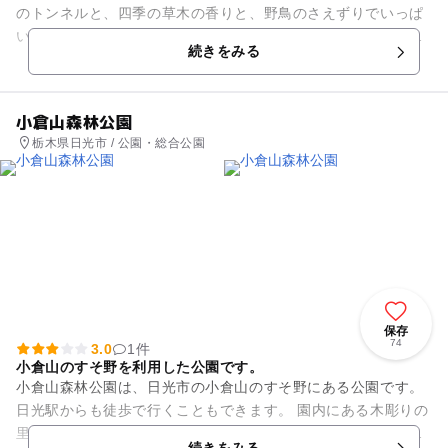
のトンネルと、四季の草木の香りと、野鳥のさえずりでいっぱ
いの公園です。気軽に歩ける遊歩道を散策すると、生き生きと
続きをみる
した自然を存分に味わえ、ま...
小倉山森林公園
栃木県日光市 / 公園・総合公園
保存
74
3.0
1件
小倉山のすそ野を利用した公園です。
小倉山森林公園は、日光市の小倉山のすそ野にある公園です。
日光駅からも徒歩で行くこともできます。 園内にある木彫りの
里工芸センターでは、伝統工芸作品の展示や日光彫の工芸体験
続きをみる