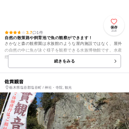
保存
214
3.7
1件
自然の散策路や飼育池で魚の観察ができます！
さかなと森の観察園は水族館のような屋内施設ではなく、屋外
の自然の中に魚が泳ぐ様子を観察できる水族博物館です。水産
総合研究センターという研究所の一部を公開している形です。
続きをみる
屋外の飼育池には様...
佐貫観音
栃木県塩谷郡塩谷町 / 神社・寺院, 観光