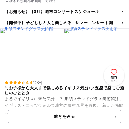
栃木県那須郡那須町 / 美術館
【お知らせ】【8月】週末コンサートスケジュール
【開催中】子どもも大人も楽しめる♪ サマーコンサート開
催！
保存
978
4.4
8件
＼お子様から大人まで楽しめるイギリス気分♪／五感で楽しむ癒
しのひととき
まるでイギリスに来た気分！？ 那須ステンドグラス美術館は、
イギリス・コッツウォルズ地方の農村風景を再現。 着いた瞬間
に立派な建物と可愛らしい庭園があり、すっかりその風景に魅
続きをみる
了されてしまいます...