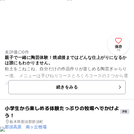
保存
75
未評価
0件
親子で一緒に陶芸体験！焼成後まではどんな仕上がりになるか
は誰にもわかりません。
粘土をこねこね、自分だけの作品作りが楽しめる陶芸ぎゃらり
ー瀧。 メニューは手びねりコースとろくろコースの２つから選
ぶことができ、遠方からお越しの方のために焼成後の自宅配送
続きをみる
も行っています。 粘...
小学生から楽しめる体験たっぷりの牧場へでかけよ
う！
栃木県那須郡那須町