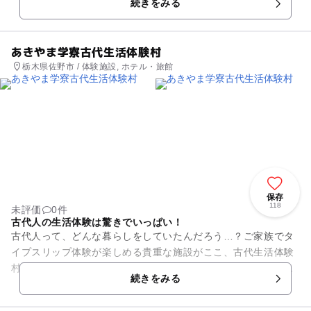
続きをみる
後、自分でもゆばの引き上げ...
あきやま学寮古代生活体験村
栃木県佐野市 / 体験施設, ホテル・旅館
保存
118
未評価
0件
古代人の生活体験は驚きでいっぱい！
古代人って、どんな暮らしをしていたんだろう…？ご家族でタ
イプスリップ体験が楽しめる貴重な施設がここ、古代生活体験
村です。宿泊するお部屋は竪穴式住居・横穴式住居の２種類か
続きをみる
ら選択が可能。古代服（レン...