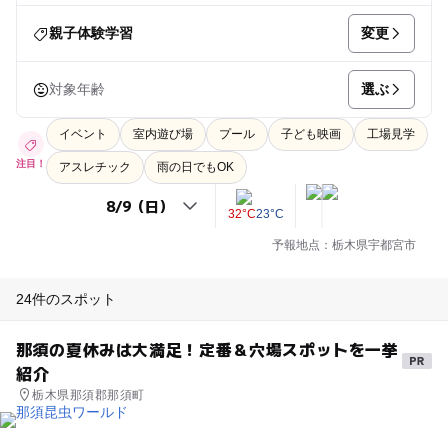
変更
親子体験学習
選ぶ
対象年齢
イベント
室内遊び場
プール
子ども映画
工場見学
注目！
アスレチック
雨の日でもOK
32°C
23°C
予報地点：栃木県宇都宮市
24件のスポット
那須の夏休みは大満足！定番＆穴場スポットを一挙
紹介
栃木県那須郡那須町