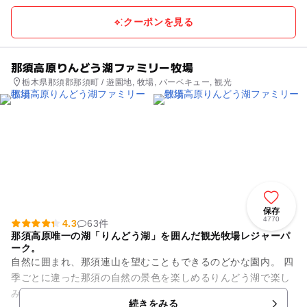
クーポンを見る
那須高原りんどう湖ファミリー牧場
栃木県那須郡那須町 / 遊園地, 牧場, バーベキュー, 観光
保存
4770
4.3
63件
那須高原唯一の湖「りんどう湖」を囲んだ観光牧場レジャーパ
ーク。
自然に囲まれ、那須連山を望むこともできるのどかな園内。 四
季ごとに違った那須の自然の景色を楽しめるりんどう湖で楽し
みませんか？ ★動物とのふれあいや展示が充実！ ～りんどう
続きをみる