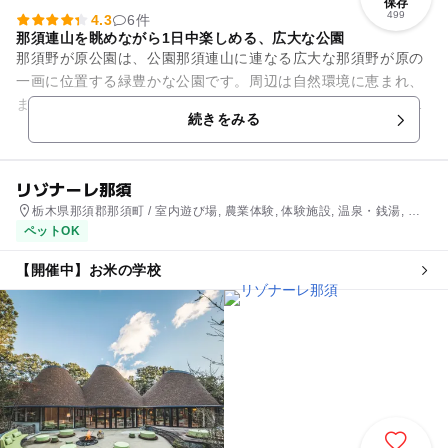
保存
499
4.3
6件
那須連山を眺めながら1日中楽しめる、広大な公園
那須野が原公園は、公園那須連山に連なる広大な那須野が原の
一画に位置する緑豊かな公園です。周辺は自然環境に恵まれ、
また県酪農試験場や民間牧場とも隣接し、牧歌的な雰囲気にあ
続きをみる
ふれています。 園内...
リゾナーレ那須
栃木県那須郡那須町 / 室内遊び場, 農業体験, 体験施設, 温泉・銭湯, ホ
テル・旅館
ペットOK
【開催中】お米の学校