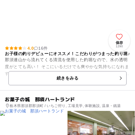
保存
1290
4.0
16件
お子様の釣りデビューにオススメ！こだわりがつまった釣り堀♪
那須連山から流れてくる清流を使用した釣堀なので、水の透明
度がとても高い！ そこにいるだけでも爽やかな気持ちになれま
す。 水があまりに透き通っているから、泳ぐ魚とにらめっこが
続きをみる
出来ちゃう？！ ...
お菓子の城 那須ハートランド
栃木県那須郡那須町 / いちご狩り, 工場見学, 体験施設, 温泉・銭湯