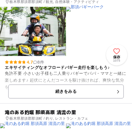
栃木県那須郡那須町 / 観光, 自然体験・アクティビティ
保存
1075
4.7
8件
エキサイティングなオフロードバギー走行を楽しもう♪
免許不要 小さいお子様も二人乗りバギーでパパ・ママと一緒に
楽しめます♪ 起伏にとんだコースを駆け抜ければ、爽快な気分
を味わえます！ 本格的なオフロードを走行できます☆ 小川や
続きをみる
泥沼、で...
滝のある釣堀 那須高原 清流の里
栃木県那須郡那須町 / 釣り, レストラン・カフェ