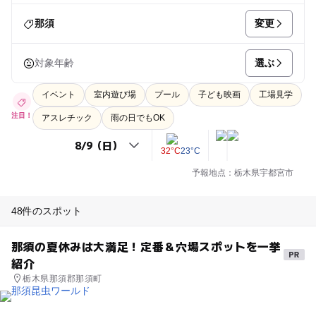
変更
那須
選ぶ
対象年齢
イベント
室内遊び場
プール
子ども映画
工場見学
注目！
アスレチック
雨の日でもOK
32°C
23°C
予報地点：栃木県宇都宮市
48件のスポット
那須の夏休みは大満足！定番＆穴場スポットを一挙
紹介
栃木県那須郡那須町