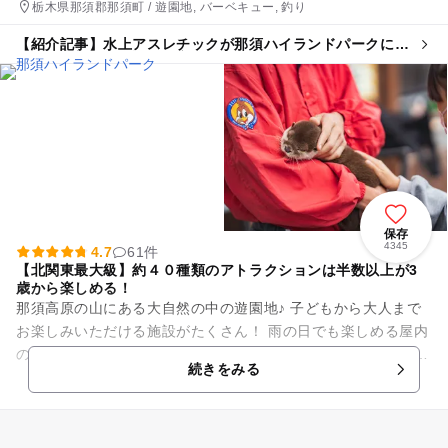
栃木県那須郡那須町 / 遊園地, バーベキュー, 釣り
【紹介記事】水上アスレチックが那須ハイランドパークに登
場 国内初の安全設備で安心！
保存
4345
4.7
61件
【北関東最大級】約４０種類のアトラクションは半数以上が3
歳から楽しめる！
那須高原の山にある大自然の中の遊園地♪ 子どもから大人まで
お楽しみいただける施設がたくさん！ 雨の日でも楽しめる屋内
の施設もあるので、天気が悪くても遊べちゃう！ さらにわんち
続きをみる
ゃんと一緒...