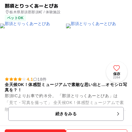
那須とりっくあーとぴあ
栃木県那須郡那須町 / 体験施設
ペットOK
保存
2264
4.1
18件
全天候OK！体感型ミュージアムで素敵な思い出と…オモシロ写
真を？！
那須ICよりお車で約８分。 「那須とりっくあーとぴあ」は
「見て・写真を撮って」 全天候OK！体感型ミュージアムで素
敵な思い出と…オモシロ写真を？！ 家族みんなで楽しめる、不
続きをみる
思議な美術館...