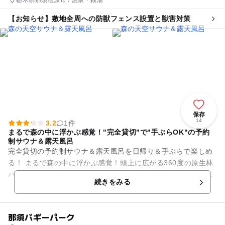
【お知らせ】敷地全周への防獣フェンス設置と獣害対策
保存
14
3.2
1件
まるで森の中に浮かぶ感覚！"完全貸切"で"手ぶらOK"の予約
制サウナ＆露天風呂
完全貸切の予約制サウナ＆露天風呂を日帰り＆手ぶらで楽しめ
る！ まるで森の中に浮かぶ感覚！頭上に広がる360度の原生林
パノラマビューを眺めて”整う”。 カップルの方にもおすすめ！
続きをみる
周囲を気にせず...
那須バギーパーク