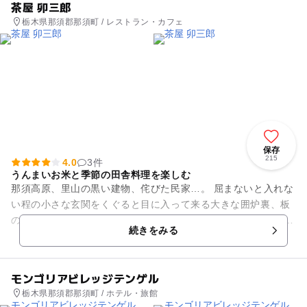
茶屋 卯三郎
栃木県那須郡那須町 / レストラン・カフェ
保存
215
4.0
3件
うんまいお米と季節の田舎料理を楽しむ
那須高原、里山の黒い建物、侘びた民家…。 屈まないと入れな
い程の小さな玄関をくぐると目に入って来る大きな囲炉裏、板
の間、古時計。 まるで遠い昔に田舎のおじいちゃん、おばあち
続きをみる
ゃんを訪ねた時に見...
モンゴリアビレッジテンゲル
栃木県那須郡那須町 / ホテル・旅館