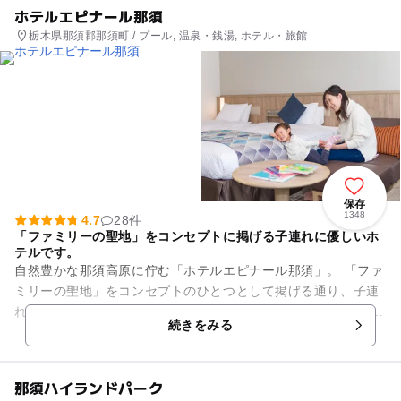
ホテルエピナール那須
栃木県那須郡那須町 / プール, 温泉・銭湯, ホテル・旅館
保存
1348
4.7
28件
「ファミリーの聖地」をコンセプトに掲げる子連れに優しいホ
テルです。
自然豊かな那須高原に佇む「ホテルエピナール那須」。 「ファ
ミリーの聖地」をコンセプトのひとつとして掲げる通り、子連
れファミリーに優しい工夫がいっぱいのホテルです。 客室はス
続きをみる
タンダードな洋...
那須ハイランドパーク