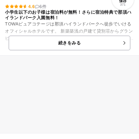
保存
371
4.6
6件
小学生以下のお子様は宿泊料が無料！さらに宿泊特典で那須ハ
イランドパーク入園無料！
TOWAピュアコテージは那須ハイランドパークへ徒歩でいける
オフィシャルホテルです。 新築築浅の戸建て貸別荘からグラン
ピング、コテージ、わんちゃん連れOKのお部屋など、多種多様
続きをみる
なお部屋をご用意し...