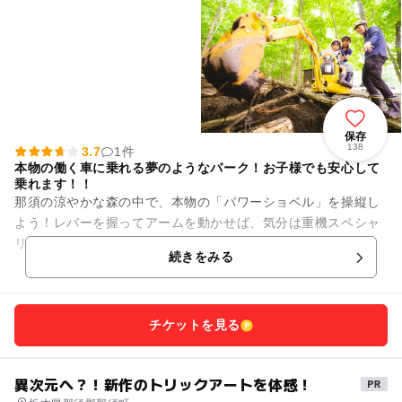
保存
138
3.7
1件
本物の働く車に乗れる夢のようなパーク！お子様でも安心して
乗れます！！
那須の涼やかな森の中で、本物の「パワーショベル」を操縦し
よう！レバーを握ってアームを動かせば、気分は重機スペシャ
リスト！？ 大型・小型の2種類から選択できるため、子どもも
続きをみる
大人も楽しめる！ ...
チケットを見る
異次元へ？！新作のトリックアートを体感！