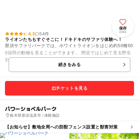
保存
2341
4.3
54件
ライオンたちもすぐそこに！ドキドキのサファリ体験へ！
那須サファリパークでは、ホワイトライオンをはじめ約50種50
0頭羽の動物を見ることができます。 間近ではじめて見る野生
動物にドキドキワクワク！ キリンやシカなどの草食動物には直
続きをみる
接エサやり...
チケットを見る
パワーショベルパーク
栃木県那須塩原市 / 体験施設
【お知らせ】敷地全周への防獣フェンス設置と獣害対策