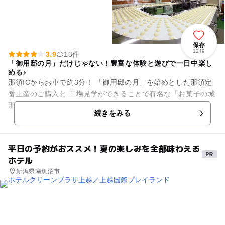
保存
1249
3.9
13件
「御用邸の月」だけじゃない！豊富な体験と遊びで一日中楽し
める♪
那須ICからお車で約3分！ 「御用邸の月」を始めとした那須定
番土産のご購入と 工場見学ができることで有名な「お菓子の城
那須ハートランド」♪ 実は体験イベントや楽しい遊びも盛りだ
続きをみる
くさんだって...
平日の予約がおススメ！夏の楽しみを全部味わえる
ホテル
新潟県南魚沼市