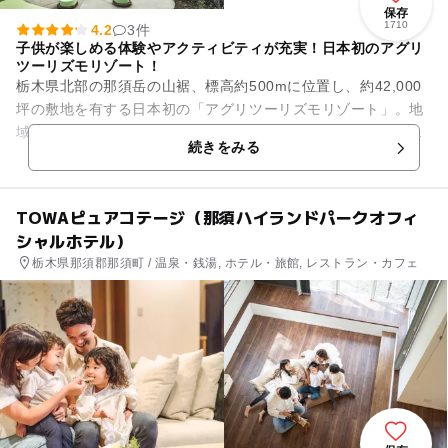
保存
1710
4.2
3件
子供が楽しめる体験やアクティビティが充実！日本初のアグリ
ツーリズモリゾート！
栃木県北部の那須岳の山裾、標高約500mに位置し、約42,000
坪の敷地を有する日本初の「アグリツーリズモリゾート」。地
域の生産活動に触れる体験を軸に、リゾートホテルでの食事や
続きをみる
さまざまなアクティ...
TOWAピュアコテージ（那須ハイランドパークオフィ
シャルホテル）
栃木県那須郡那須町 / 温泉・銭湯, ホテル・旅館, レストラン・カフェ