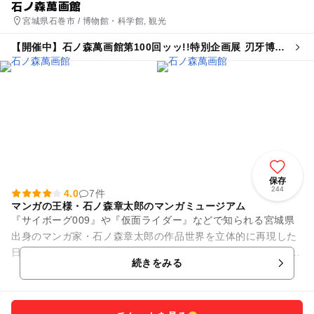
石ノ森萬画館
宮城県石巻市 / 博物館・科学館, 観光
【開催中】石ノ森萬画館第100回ッッ!!特別企画展 刃牙博ッ
ッ!!
保存
244
4.0
7件
マンガの王様・石ノ森章太郎のマンガミュージアム
『サイボーグ009』や『仮面ライダー』などで知られる宮城県
出身のマンガ家・石ノ森章太郎の作品世界を立体的に再現した
日本最大級のマンガミュージアム。 貴重な原画の展示をはじ
続きをみる
め、作品ごとにコーナー...