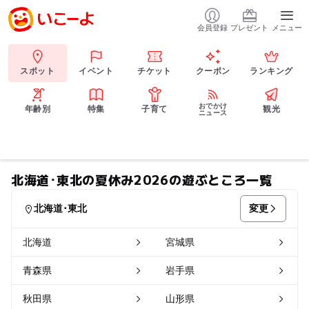
会員登録
プレゼント
メニュー
スポット
イベント
チケット
クーポン
ランキング
おでかけ
年齢別
特集
子育て
観光
ニュース
北海道･東北の夏休み2026の遊ぶところ一覧
変更
北海道･東北
北海道
宮城県
青森県
岩手県
秋田県
山形県