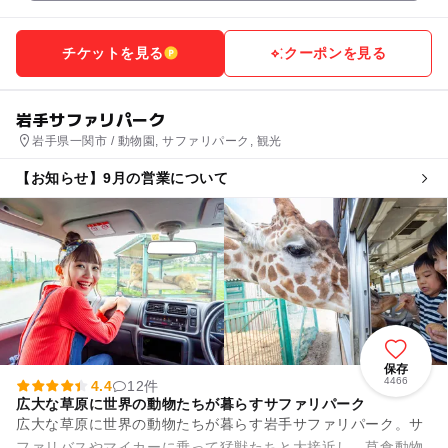
チケットを見る
クーポンを見る
岩手サファリパーク
岩手県一関市 / 動物園, サファリパーク, 観光
【お知らせ】9月の営業について
保存
4466
4.4
12件
広大な草原に世界の動物たちが暮らすサファリパーク
広大な草原に世界の動物たちが暮らす岩手サファリパーク。サ
ファリバスやマイカーに乗って猛獣たちと大接近し、草食動物