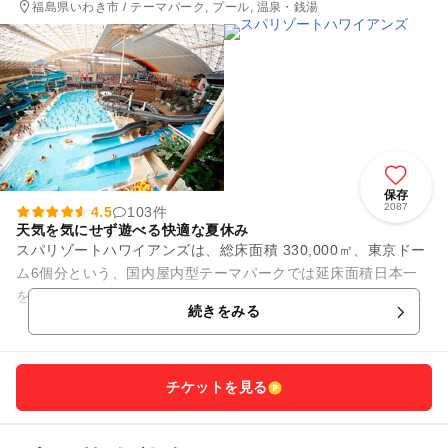
福島県いわき市 / テーマパーク, プール, 温泉・銭湯
保存
2087
4.5
103件
天気を気にせず遊べる快適な夏休み
スパリゾートハワイアンズは、総床面積 330,000㎡、東京ドー
ム6個分という、国内屋内型テーマパークでは延床面積日本一
を誇る、温水プール・温泉・ホテルからなる大型レジャー施設
続きをみる
です。 メイ...
チケットを見る