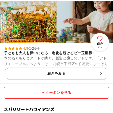
保存
240
4.9
26件
子どもも大人も夢中になる！進化を続けるビー玉世界！
木のぬくもりとアートが紡ぐ、創造と癒しのアトリエ。「アト
リエマーブル」へようこそ！ 札幌市手稲区の住宅街にひっそり
と佇む「アトリエマーブル」は、おもちゃ作家・金子周平が手
続きをみる
がける、ビー玉と木...
クーポンを見る
スパリゾートハワイアンズ