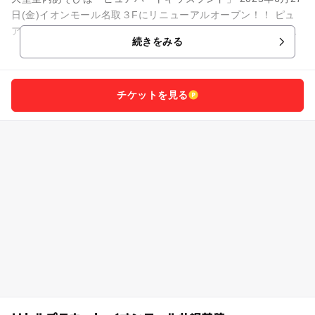
日(金)イオンモール名取３Fにリニューアルオープン！！ ピュ
アキッズは完全会員制の大型室内公園です。店内にはとても広
続きをみる
いボー...
チケットを見る