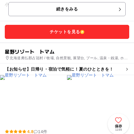
小学6年生まで、お子様の成長に合わせた遊びができます。
続きをみる
芝...
チケットを見る
星野リゾート トマム
北海道勇払郡占冠村 / 牧場, 自然景観, 展望台, プール, 温泉・銭湯, ホテ
ル・旅館, スキー場
【お知らせ】日帰り・宿泊で気軽に！夏のひとときを！
保存
1199
4.8
14件