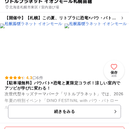
リトルプラネット イオンモール札幌苗穂
北海道札幌市東区 / 室内遊び場
【開催中】【札幌】この夏、リトプラに恐竜×パウ・パトロ
ールがやってくる!
保存
406
4.3
6件
【駐車場無料】パウパト×恐竜と夏限定コラボ！涼しい室内で
アソビが学びに変わる！
次世代型キッズテーマパーク「リトルプラネット」では、2026
年夏の特別イベント「DINO FESTIVAL with パウ・パトロー
ル」を開催中！映画公開を記念した、今しか楽しめない大迫力
続きをみる
の限定...