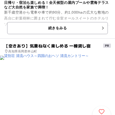
日帰り・宿泊も楽しめる！全天候型の屋内プールや雲海テラス
など大自然を家族で満喫！
新千歳空港から電車や車で約90分。約1,000haの広大な敷地の
高台に針葉樹林に囲まれて佇む全室オールスイートのホテルリ
ゾート。 宿泊者はもちろん、日帰りでも楽しめる体験やアクテ
続きをみる
ィビティが...
【空きあり】気兼ねなく楽しめる 一棟貸し宿
高知県長岡郡本山町