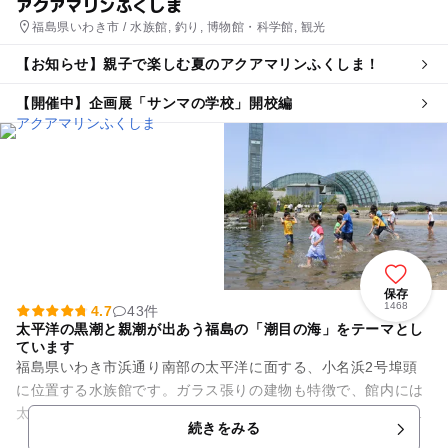
アクアマリンふくしま
福島県いわき市 / 水族館, 釣り, 博物館・科学館, 観光
【お知らせ】親子で楽しむ夏のアクアマリンふくしま！
【開催中】企画展「サンマの学校」開校編
保存
1468
4.7
43件
太平洋の黒潮と親潮が出あう福島の「潮目の海」をテーマとし
ています
福島県いわき市浜通り南部の太平洋に面する、小名浜2号埠頭
に位置する水族館です。ガラス張りの建物も特徴で、館内には
太陽の光が降りそそぎ、自然環境を再現した展示が魅力です。
続きをみる
メイン水槽である潮目の大水...