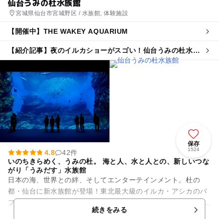
仙台うみの杜水族館
宮城県仙台市宮城野区 / 水族館, 体験施設
【開催中】THE WAKEY AQUARIUM
【紹介記事】夜のイルカショーがスゴい！仙台うみの杜水族
館でサマーナイトアクアリウム初開催
保存
1524
4.8
42件
いのちきらめく、うみの杜。 海と人、水と人との、新しいつな
がり「うみだす」水族館
日本の海、世界との絆、そしてエンターテインメント。杜の
都・仙台に新水族館が登場！東北最大級のイルカ・アシカのパ
フォーマンスや三陸の魚たちが悠々と泳ぐ大水槽など300種5万
続きをみる
点の生物を展示。そのほか...