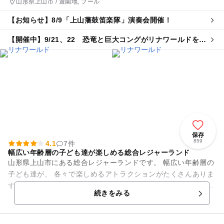
山形県上山市 / 遊園地, プール
【お知らせ】8/9「上山藩鼓笛楽隊」演奏会開催！
【開催中】9/21、22 恐竜と巨大コングがリナワールドを襲
いにくる⁉
保存
859
4.1
7件
幅広い年齢層の子ども達が楽しめる総合レジャーランド
山形県上山市にある総合レジャーランドです。 幅広い年齢層の
子ども達が、 各々で楽しめるアトラクションがたくさんありま
す！ 「ハローキティ」の観覧車は小さな子ども達に大人気で
続きをみる
す。 週末は宝...