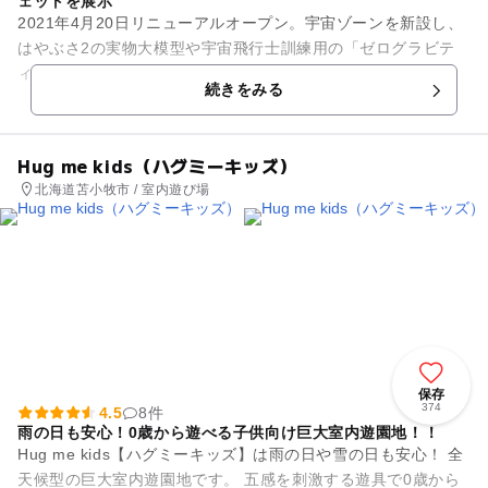
ェットを展示
2021年4月20日リニューアルオープン。宇宙ゾーンを新設し、
はやぶさ2の実物大模型や宇宙飛行士訓練用の「ゼログラビテ
ィ360」があり、楽しく遊んで航空・科学・宇宙を体験でき
続きをみる
る。世界に1つだけの...
Hug me kids（ハグミーキッズ）
北海道苫小牧市 / 室内遊び場
保存
374
4.5
8件
雨の日も安心！0歳から遊べる子供向け巨大室内遊園地！！
Hug me kids【ハグミーキッズ】は雨の日や雪の日も安心！ 全
天候型の巨大室内遊園地です。 五感を刺激する遊具で0歳から