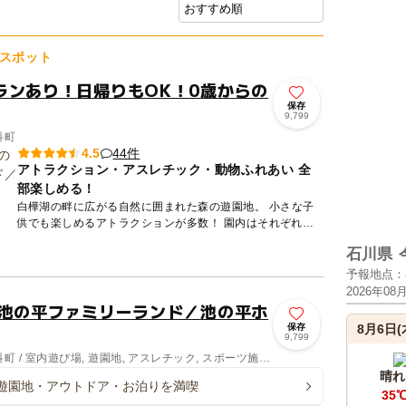
スポット
ランあり！日帰りもOK！0歳からの
保存
9,799
科町
44件
4.5
アトラクション・アスレチック・動物ふれあい 全
部楽しめる！
白樺湖の畔に広がる自然に囲まれた森の遊園地。 小さな子
供でも楽しめるアトラクションが多数！ 園内はそれぞれテ
ーマを持った以下のエリアに分かれており、白樺湖畔の自然
石川県
を感じな...
予報地点：
2026年08
 池の平ファミリーランド／池の平ホ
保存
8月6日(
9,799
 / 室内遊び場, 遊園地, アスレチック, スポーツ施
 スキー場
晴れ
遊園地・アウトドア・お泊りを満喫
35