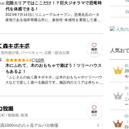
6
北陸エリアではここだけ！？巨大ジオラマで恐竜時
代を体感できる！
8
2023年7月14日にリニューアルオープン。恐竜化石の一大
産地である福井県勝山市に、参加性･体感性を重視して建て
られた博物館で、子どもから大人まで幅広い世代が楽しめま
す。 ...
く森キポキポ
保存
人気おで
 室内遊び場, バーベキュー, 公園・総合公園
1,031
10件
4.8
木にふれて、木のおもちゃで遊ぼう！ツリーハウス
佐
2
もあるよ！
1
今
「ふじさんのぬく森キポキポ」は木のおもちゃやツリーハウ
スなどで楽しく遊べる施設です。施設内のエリアは赤ちゃん
向けの木製おもちゃがそろう「赤ちゃんひろば」をはじめ、
ホ
忍野八海をイ...
（
2
こ
ー
カ牧場
保存
 / 動物園, 牧場
472
白
（
標高1000ｍの八ヶ岳アルパカ牧場
3
白