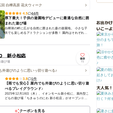
第五回 白樺高原 花火ウィーク
44件
4.5
県下最大！子供の遊園地デビューに最適な自然に囲
お出か
まれた遊び場
いこーよ
白樺湖の畔に広がる自然に囲まれた森の遊園地。 小さな子
供でも楽しめるアトラクションが多数！ 園内はそれぞれテ
ーマを持った以下のエリアに分かれており、白樺湖畔の自然
を感じな...
わ 新小松店
保存
内遊び場
71
も外遊びのように思いっ切り遊べる♪
1件
3.8
【雨でも安心】屋内でも外遊びのように思い切り遊
大人気！
べるプレイグラウンド♪
2025年12月18日（木）、イオンモール新小松に、屋内型こ
どもの遊び場「ちきゅうのにわ 新小松店」がオープン☆
「ちきゅうのにわ」は0歳から12歳までの子どもとそのファ
ミ...
クーポンを見る