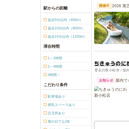
2026 
開催中
駅からの距離
徒歩5分以内（400m）
徒歩10分以内（800m）
徒歩15分以内（1200m）
滞在時間
1～2時間
ちきゅうのに
2～4時間
石川県小松市 / 室
4時間～
屋内で
お知らせ
こだわり条件
駐車場あり
授乳スペースあり
託児所あり
雨の日でもOK