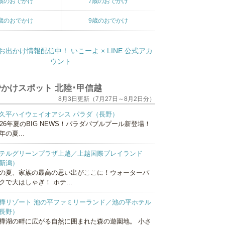
歳のおでかけ
7歳のおでかけ
歳のおでかけ
9歳のおでかけ
かけスポット 北陸･甲信越
8月3日更新（7月27日～8月2日分）
久平ハイウェイオアシス パラダ（長野）
026年夏のBIG NEWS！パラダバブルプール新登場！
年の夏...
テルグリーンプラザ上越／上越国際プレイランド
新潟）
の夏、家族の最高の思い出がここに！ウォーターパ
クで大はしゃぎ！ ホテ...
樺リゾート 池の平ファミリーランド／池の平ホテル
長野）
樺湖の畔に広がる自然に囲まれた森の遊園地。 小さ