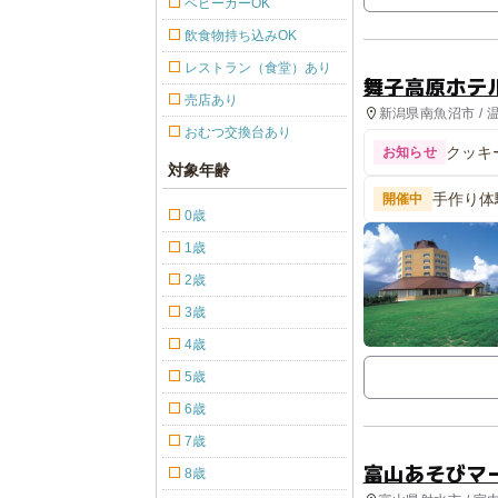
ベビーカーOK
飲食物持ち込みOK
レストラン（食堂）あり
舞子高原ホテ
売店あり
新潟県南魚沼市 / 
おむつ交換台あり
クッキ
お知らせ
対象年齢
開催中
0歳
1歳
2歳
3歳
4歳
5歳
6歳
7歳
富山あそびマ
8歳