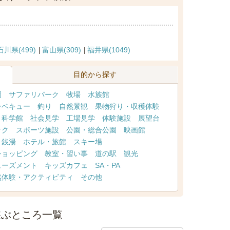
石川県(499)
富山県(309)
福井県(1049)
目的から探す
園
サファリパーク
牧場
水族館
ーベキュー
釣り
自然景観
果物狩り・収穫体験
・科学館
社会見学
工場見学
体験施設
展望台
ック
スポーツ施設
公園・総合公園
映画館
・銭湯
ホテル・旅館
スキー場
ショッピング
教室・習い事
道の駅
観光
ューズメント
キッズカフェ
SA・PA
然体験・アクティビティ
その他
遊ぶところ一覧