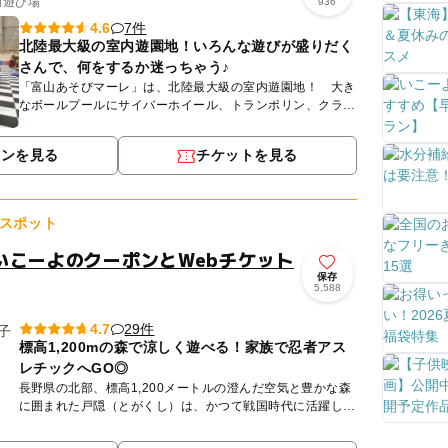
内遊び場
936
7件
4.6
北陸最大級の室内遊園地！いろんな遊びが盛りだく
さんで、何をするか迷っちゃう♪
「富山あそびマーレ」は、北陸最大級の室内遊園地！ 大き
なボールプールにサイバーホイール、トランポリン、クライ
ミングウォールやすべり台のふわふわ遊具もあります。 バ
ッテリ...
ポンを見る
チケットを見る
スポット
いこーよのクーポンとWebチケット
保存
5,588
29件
4.7
標高1,200mの森で涼しく遊べる！家族で忍者アス
レチックへGO◎
長野県の北部、標高1,200メートルの澄んだ空気と豊かな森
に囲まれた戸隠（とがくし）は、かつて戦国時代に活躍した
「戸隠流忍者」の里として知られています。そんな歴史ある
この地に...