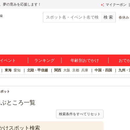
、夢の育みを応援します！
マイクーポン
春休み
イベント
ランキング
年齢別おでかけ
おで
東海
愛知
北陸・甲信越
関西
大阪
京都
兵庫
中国・四国
九州・
スポット
遊ぶところ一覧
検索条件をすべてリセット
かけスポット検索