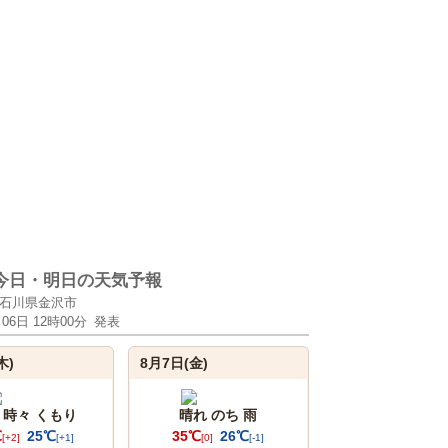
今日・明日の天気予報
石川県金沢市
月06日 12時00分
発表
木)
8月7日(金)
 時々 くもり
晴れ のち 雨
℃
25℃
35℃
26℃
[+2]
[+1]
[0]
[-1]