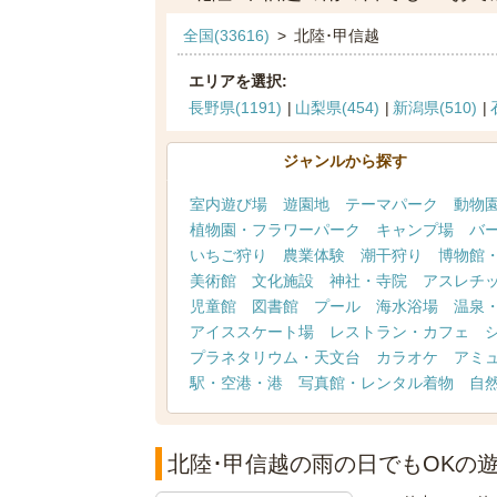
全国(33616)
>
北陸･甲信越
エリアを選択:
長野県(1191)
山梨県(454)
新潟県(510)
ジャンルから探す
室内遊び場
遊園地
テーマパーク
動物
植物園・フラワーパーク
キャンプ場
バ
いちご狩り
農業体験
潮干狩り
博物館
美術館
文化施設
神社・寺院
アスレチ
児童館
図書館
プール
海水浴場
温泉
アイススケート場
レストラン・カフェ
プラネタリウム・天文台
カラオケ
アミ
駅・空港・港
写真館・レンタル着物
自
北陸･甲信越の雨の日でもOKの