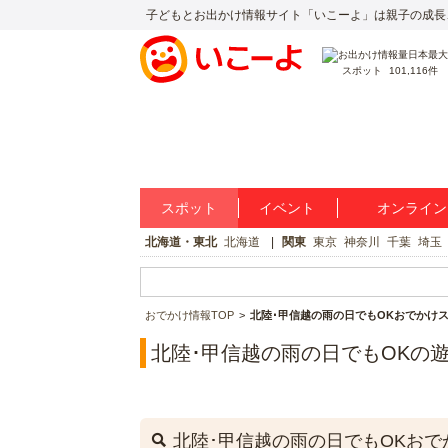
子どもとお出かけ情報サイト「いこーよ」は親子の成長
スポット
101,116件
スポット
イベント
オンライン
北海道・東北
北海道
関東
東京
神奈川
千葉
埼玉
おでかけ情報TOP
北陸･甲信越の雨の日でもOKおでかけ
北陸･甲信越の雨の日でもOKの
北陸･甲信越の雨の日でもOKおで