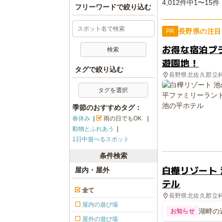
4,012件中1〜15件
フリーワードで絞り込む
長野県の注目
PR
お得な宿泊プ
遊園地！
タグで絞り込む
長野県北佐久郡立
タグを選択
季節のおすすめタグ：
春休み
雨の日でもOK
動物とふれあう
1日中遊べるスポット
条件検索
白樺リゾート
屋内・屋外
テル
全て
長野県北佐久郡立科町
設, ホテル・旅館,
屋内の遊び場
湖畔の
お知らせ
屋外の遊び場