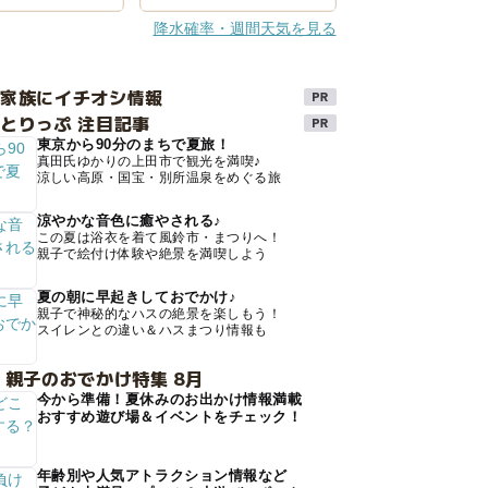
降水確率・週間天気を見る
け家族にイチオシ情報
とりっぷ 注目記事
東京から90分のまちで夏旅！
真田氏ゆかりの上田市で観光を満喫♪
涼しい高原・国宝・別所温泉をめぐる旅
涼やかな音色に癒やされる♪
この夏は浴衣を着て風鈴市・まつりへ！
親子で絵付け体験や絶景を満喫しよう
夏の朝に早起きしておでかけ♪
親子で神秘的なハスの絶景を楽しもう！
スイレンとの違い＆ハスまつり情報も
 親子のおでかけ特集 8月
今から準備！夏休みのお出かけ情報満載
おすすめ遊び場＆イベントをチェック！
年齢別や人気アトラクション情報など