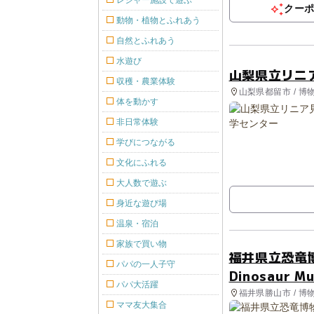
レジャー施設で遊ぶ
クー
動物・植物とふれあう
自然とふれあう
水遊び
山梨県立リニ
収穫・農業体験
山梨県都留市 / 博
体を動かす
非日常体験
学びにつながる
文化にふれる
大人数で遊ぶ
身近な遊び場
温泉・宿泊
家族で買い物
福井県立恐竜博物館
パパの一人子守
Dinosaur M
パパ大活躍
福井県勝山市 / 
ママ友大集合