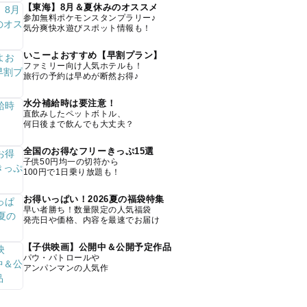
【東海】8月＆夏休みのオススメ
参加無料ポケモンスタンプラリー♪
気分爽快水遊びスポット情報も！
いこーよおすすめ【早割プラン】
ファミリー向け人気ホテルも！
旅行の予約は早めが断然お得♪
水分補給時は要注意！
直飲みしたペットボトル、
何日後まで飲んでも大丈夫？
全国のお得なフリーきっぷ15選
子供50円均一の切符から
100円で1日乗り放題も！
お得いっぱい！2026夏の福袋特集
早い者勝ち！数量限定の人気福袋
発売日や価格、内容を最速でお届け
【子供映画】公開中＆公開予定作品
パウ・パトロールや
アンパンマンの人気作