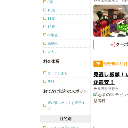
富山県射水市 / 室
9歳
10歳
11歳
12歳
中学生
高校生
クー
大人
料金体系
長野県の注目
PR
見逃し厳禁！
クーポンあり
が最安！
無料
長野県長野市
おでかけ以外のスポット
習い事スポットも表示す
る
目的別