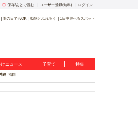
保存/あとで読む
ユーザー登録(無料)
ログイン
雨の日でもOK
動物とふれあう
1日中遊べるスポット
かけニュース
子育て
特集
沖縄
福岡