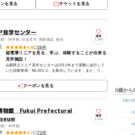
ポンを見る
チケットを見る
ア見学センター
保存
物館・科学館, 社会見学, 体験施設, 観光
1,564
26件
4.8
超電導リニアを見る、学ぶ、体験することが出来る
見学施設！
山梨県立リニア見学センターは2011年まで実際に走行して
いた試験車両「MLX01-2」を展示しています。また、リニ
ア走行試験日には2階屋外テラスや館内展望フロアから時速
500...
クーポンを見る
0歳から
0歳の
 Fukui Prefectural
2
保存
useum
1,624
4
博物館・科学館
72件
4.7