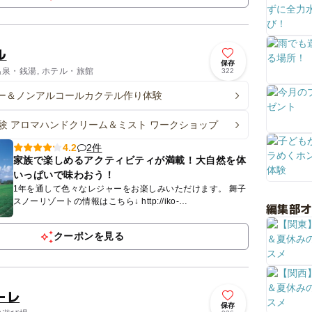
ル
保存
温泉・銭湯, ホテル・旅館
322
ー＆ノンアルコールカクテル作り体験
手作り体験 アロマハンドクリーム＆ミスト ワークショップ
2件
4.2
家族で楽しめるアクティビティが満載！大自然を体
いっぱいで味わおう！
1年を通して色々なレジャーをお楽しみいただけます。 舞子
スノーリゾートの情報はこちら↓ http://iko-
編集部
yo.net/facilities/1921 ◆舞子高...
クーポンを見る
ーレ
保存