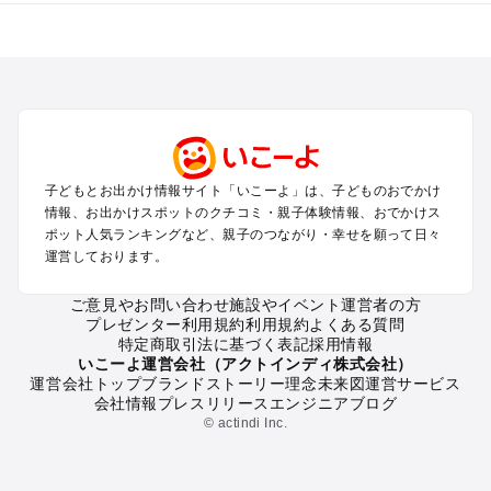
全国からプール子連れおでかけスポットを探す
北海道･東北のプールおでかけ
北陸･甲信越のプールおでかけ
関東のプールおでかけ
東海のプールおでかけ
関西のプールおでかけ
中国･四国のプールおでかけ
子どもとお出かけ情報サイト「いこーよ」は、子どものおでかけ
九州･沖縄のプールおでかけ
情報、お出かけスポットのクチコミ・親子体験情報、おでかけス
ポット人気ランキングなど、親子のつながり・幸せを願って日々
運営しております。
定番お出かけスポット
遊園地
ご意見やお問い合わせ
施設やイベント運営者の方
動物園
プレゼンター利用規約
利用規約
よくある質問
バーベキュー
特定商取引法に基づく表記
採用情報
釣り
いこーよ運営会社（アクトインディ株式会社）
運営会社トップ
ブランドストーリー
理念
未来図
運営サービス
牧場
会社情報
プレスリリース
エンジニアブログ
プール
© actindi Inc.
アスレチック
公園・総合公園
観光