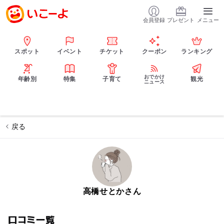
会員登録
プレゼント
メニュー
スポット
イベント
チケット
クーポン
ランキング
おでかけ
年齢別
特集
子育て
観光
ニュース
戻る
高橋せとかさん
口コミ一覧