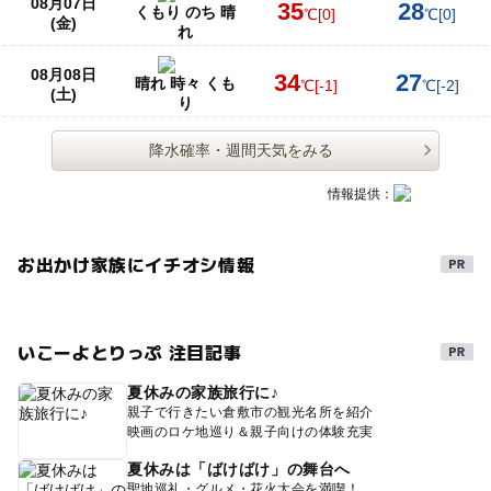
08月07日
35
28
くもり のち 晴
℃
[0]
℃
[0]
(金)
れ
08月08日
34
27
晴れ 時々 くも
℃
[-1]
℃
[-2]
(土)
り
降水確率・週間天気をみる
情報提供：
お出かけ家族にイチオシ情報
いこーよとりっぷ 注目記事
夏休みの家族旅行に♪
親子で行きたい倉敷市の観光名所を紹介
映画のロケ地巡り＆親子向けの体験充実
夏休みは「ばけばけ」の舞台へ
聖地巡礼・グルメ・花火大会を満喫！