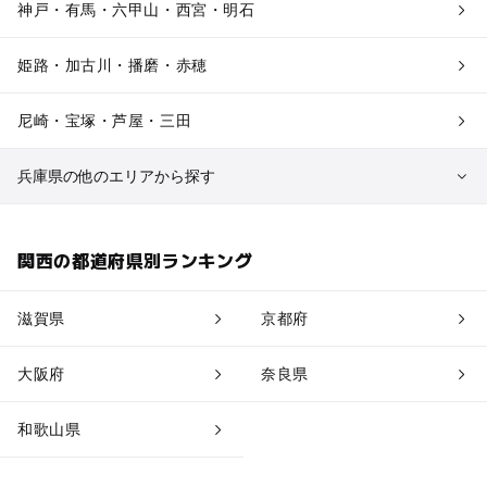
神戸・有馬・六甲山・西宮・明石
姫路・加古川・播磨・赤穂
尼崎・宝塚・芦屋・三田
兵庫県の他のエリアから探す
淡路島
関西の都道府県別ランキング
城崎・豊岡・竹野
滋賀県
京都府
神鍋・養父・和田山・鉢伏
大阪府
奈良県
香住・湯村・浜坂
和歌山県
神戸ベイ