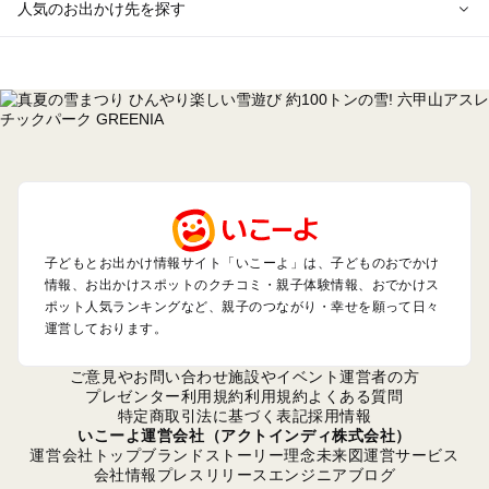
人気のお出かけ先を探す
全国からプール子連れおでかけスポットを探す
北海道･東北のプールおでかけ
北陸･甲信越のプールおでかけ
関東のプールおでかけ
東海のプールおでかけ
関西のプールおでかけ
中国･四国のプールおでかけ
九州･沖縄のプールおでかけ
子どもとお出かけ情報サイト「いこーよ」は、子どものおでかけ
情報、お出かけスポットのクチコミ・親子体験情報、おでかけス
定番お出かけスポット
ポット人気ランキングなど、親子のつながり・幸せを願って日々
遊園地
運営しております。
動物園
バーベキュー
ご意見やお問い合わせ
施設やイベント運営者の方
釣り
プレゼンター利用規約
利用規約
よくある質問
特定商取引法に基づく表記
採用情報
牧場
いこーよ運営会社（アクトインディ株式会社）
プール
運営会社トップ
ブランドストーリー
理念
未来図
運営サービス
アスレチック
会社情報
プレスリリース
エンジニアブログ