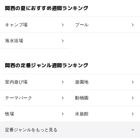
三宮・南京町
関西の夏におすすめ週間ランキング
新神戸・北野
キャンプ場
プール
ポートターミナル・港島
海水浴場
関西の定番ジャンル週間ランキング
室内遊び場
遊園地
テーマパーク
動物園
牧場
水族館
定番ジャンルをもっと見る