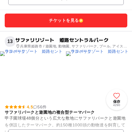
ソ、フン...
チケットを見る
サファリリゾート 姫路セントラルパーク
13
兵庫県姫路市 / 遊園地, 動物園, サファリパーク, プール, アイスス
ケート場
保存
4290
4.5
56件
サファリパークと遊園地の複合型テーマパーク
甲子園球場48個分という広大な敷地にサファリパークと遊園地
を併設したテーマパーク。約150種1000頭の動物達を飼育して
いて、関西で唯一マイカーで入場することのできる「ドライブ