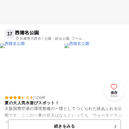
西猪名公園
17
兵庫県川西市 / 公園・総合公園, プール
保存
3314
4.4
26件
夏の大人気水遊びスポット！
大阪国際空港の環境整備の一環としてつくられた緑あふれる公
園です。ここの一番の目玉はなんといっても「ウォーターラン
ド」。総面積約10,000平方メートルの水遊びひろばで一度に20
続きをみる
00人が遊べる広さ...