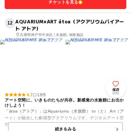
チケットを見る
AQUARIUM×ART átoa（アクアリウムバイアー
12
ト アトア）
兵庫県神戸市中央区 / 水族館, 体験施設
保存
1251
4.7
18件
アート空間に、いきものたちが共存。新感覚の水族館にお出か
けしよう！
「átoa（アトア）」はAquariumu（水族館） to（と） Art（ア
ート）が融合した劇場型アクアリウムです。デジタルアート空
間の中で、サクラダイなどのきれいなお魚や、コツメカワウ
続きをみる