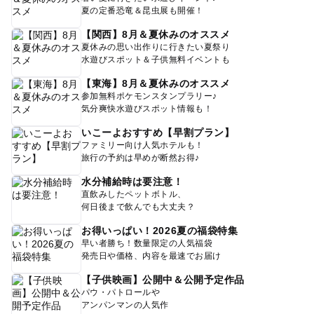
夏の定番恐竜＆昆虫展も開催！
【関西】8月＆夏休みのオススメ
夏休みの思い出作りに行きたい夏祭り
水遊びスポット＆子供無料イベントも
【東海】8月＆夏休みのオススメ
参加無料ポケモンスタンプラリー♪
気分爽快水遊びスポット情報も！
いこーよおすすめ【早割プラン】
ファミリー向け人気ホテルも！
旅行の予約は早めが断然お得♪
水分補給時は要注意！
直飲みしたペットボトル、
何日後まで飲んでも大丈夫？
お得いっぱい！2026夏の福袋特集
早い者勝ち！数量限定の人気福袋
発売日や価格、内容を最速でお届け
【子供映画】公開中＆公開予定作品
パウ・パトロールや
アンパンマンの人気作