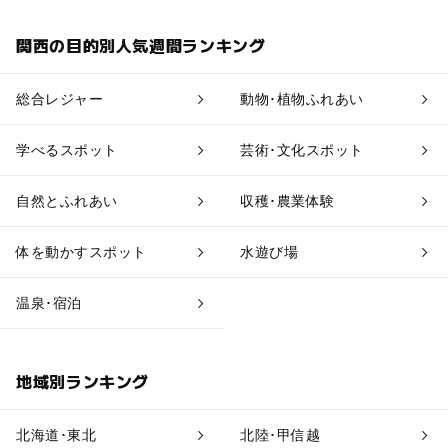
植物園・フラワーパーク
自然景観
関西の目的別人気週間ランキング
果物狩り・収穫体験
博物館・科学館
総合レジャー
動物･植物ふれあい
工場見学
体験施設
学べるスポット
芸術･文化スポット
アスレチック
公園・総合公園
自然とふれあい
収穫･農業体験
温泉・銭湯
ホテル・旅館
体を動かすスポット
水遊び場
道の駅
観光
温泉･宿泊
地域別ランキング
北海道･東北
北陸･甲信越