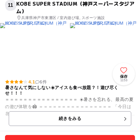
KOBE SUPER STADIUM（神戸スーパースタジア
11
ム）
兵庫県神戸市東灘区 / 室内遊び場, スポーツ施設
保存
1153
4.1
6件
暑さなんて気にしない☀️アイスも食べ放題？！遊び尽く
せ！！！
＝＝＝＝＝＝＝＝＝＝＝＝＝＝＝＝ ☀️暑さを忘れる、最高の夏
の遊び体験を🏟️ ＝＝＝＝＝＝＝＝＝＝＝＝＝＝＝＝ 「今日は
暑すぎる…🥵」 「雨でお出かけがなくなっちゃった☔」 そん
続きをみる
な...