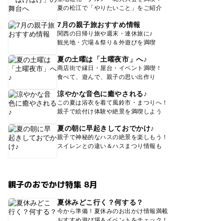
夏の松江で「やりたいこと」をご紹介
7月の親子旅おすすめ情報
関西の日帰り旅や週末・連休旅に♪
観光地・穴場＆祭り＆外遊びを満喫
夏の土曜は「土曜夜市」へ♪
商店街で縁日・屋台・イベント満喫！
食べて、遊んで、親子の思い出作り
涼やかな音色に癒やされる♪
この夏は浴衣を着て風鈴市・まつりへ！
親子で絵付け体験や絶景を満喫しよう
夏の朝に早起きしておでかけ♪
親子で神秘的なハスの絶景を楽しもう！
スイレンとの違い＆ハスまつり情報も
親子のおでかけ特集 8月
夏休みどこ行く？何する？
今から準備！夏休みのお出かけ情報満載
おすすめ遊び場＆イベントをチェック！