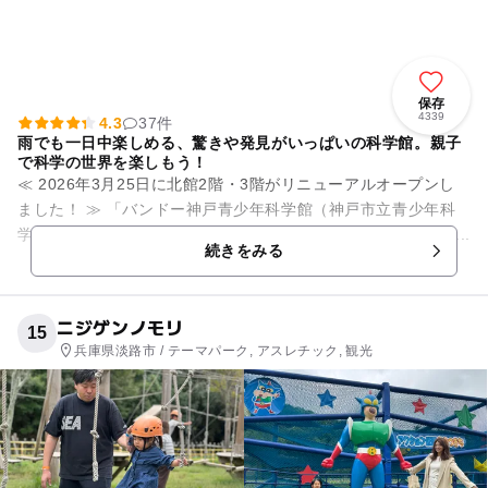
保存
4339
4.3
37件
雨でも一日中楽しめる、驚きや発見がいっぱいの科学館。親子
で科学の世界を楽しもう！
≪ 2026年3月25日に北館2階・3階がリニューアルオープンし
ました！ ≫ 「バンドー神戸青少年科学館（神戸市立青少年科
学館）」は小さな子どもから大人まで 楽しめる科学館です。 ...
続きをみる
ニジゲンノモリ
15
兵庫県淡路市 / テーマパーク, アスレチック, 観光