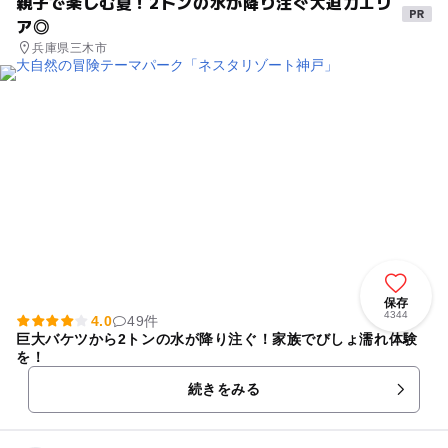
親子で楽しむ夏！2トンの水が降り注ぐ大迫力エリ
ア◎
兵庫県三木市
保存
4344
4.0
49件
巨大バケツから2トンの水が降り注ぐ！家族でびしょ濡れ体験
を！
続きをみる