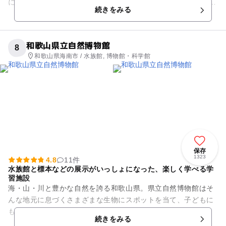
に水泳に取り組めます。 子どもプールには、ジャングルを思わ
続きをみる
せる模擬岩ブリ...
和歌山県立自然博物館
8
和歌山県海南市 / 水族館, 博物館・科学館
保存
1323
4.8
11件
水族館と標本などの展示がいっしょになった、楽しく学べる学
習施設
海・山・川と豊かな自然を誇る和歌山県。県立自然博物館はそ
んな地元に息づくさまざまな生物にスポットを当て、子どもに
もわかりやすく解説してくれるスポットです。大きく2つに分
続きをみる
かれているこちらの展示室は...