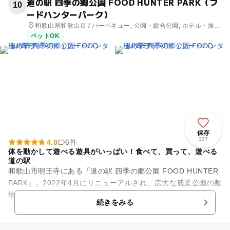
道の駅 四季の郷公園 FOOD HUNTER PARK（フ
10
ードハンターパーク）
和歌山県和歌山市 / バーベキュー, 公園・総合公園, ホテル・旅
館, 道の駅
ペットOK
保存
337
4.8
6件
体を動かして遊べる遊具がいっぱい！食べて、買って、遊べる
道の駅
和歌山市明王寺にある「道の駅 四季の郷公園 FOOD HUNTER
PARK」。2022年4月にリニューアルされ、広大な農業公園の敷
地内には、「食べる」「買う」「遊ぶ」「体験する」「観察す
続きをみる
る」の...