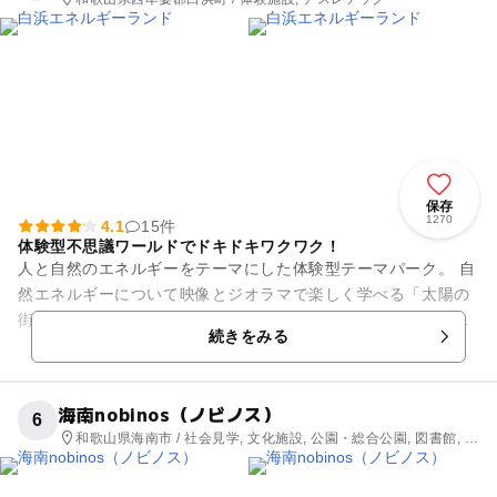
保存
1270
4.1
15件
体験型不思議ワールドでドキドキワクワク！
人と自然のエネルギーをテーマにした体験型テーマパーク。 自
然エネルギーについて映像とジオラマで楽しく学べる「太陽の
街」や、目の錯覚と平衡感覚を利用した真っすぐに歩けない
続きをみる
「ミステリーゾーン」、不...
海南nobinos（ノビノス）
6
和歌山県海南市 / 社会見学, 文化施設, 公園・総合公園, 図書館, 教
室・習い事, 観光