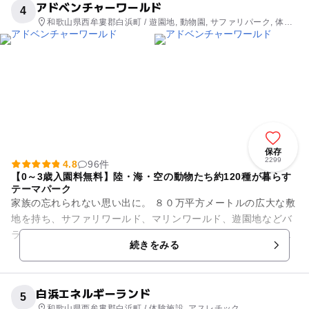
アドベンチャーワールド
4
和歌山県西牟婁郡白浜町 / 遊園地, 動物園, サファリパーク, 体験
施設
保存
2299
4.8
96件
【0～3歳入園料無料】陸・海・空の動物たち約120種が暮らす
テーマパーク
家族の忘れられない思い出に。 ８０万平方メートルの広大な敷
地を持ち、サファリワールド、マリンワールド、遊園地などバ
ラエティーが豊富な施設が揃ったテーマパーク。サファリワー
続きをみる
ルドやふれあい広場では...
白浜エネルギーランド
5
和歌山県西牟婁郡白浜町 / 体験施設, アスレチック