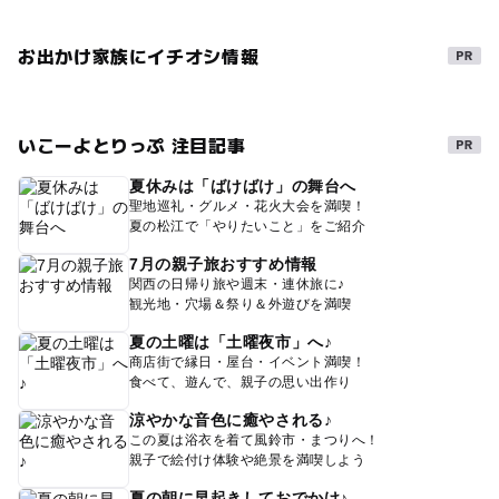
お出かけ家族にイチオシ情報
いこーよとりっぷ 注目記事
夏休みは「ばけばけ」の舞台へ
聖地巡礼・グルメ・花火大会を満喫！
夏の松江で「やりたいこと」をご紹介
7月の親子旅おすすめ情報
関西の日帰り旅や週末・連休旅に♪
観光地・穴場＆祭り＆外遊びを満喫
夏の土曜は「土曜夜市」へ♪
商店街で縁日・屋台・イベント満喫！
食べて、遊んで、親子の思い出作り
涼やかな音色に癒やされる♪
この夏は浴衣を着て風鈴市・まつりへ！
親子で絵付け体験や絶景を満喫しよう
夏の朝に早起きしておでかけ♪