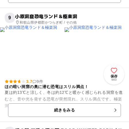
小原洞窟恐竜ランド＆極楽洞
9
和歌山県伊都郡かつらぎ町 / その他
保存
983
3.7
9件
ほの暗い洞窟の奥に潜む恐竜はスリル満点！
夏は約13℃と涼しく、冬は約12℃と暖かく感じられる洞窟を進
むと、音や光を発する恐竜が突然現れ、スリル満点です。極楽
洞には、極楽と地獄それぞれにつながる2つの道があって霊界
続きをみる
の不思議を体験できます...