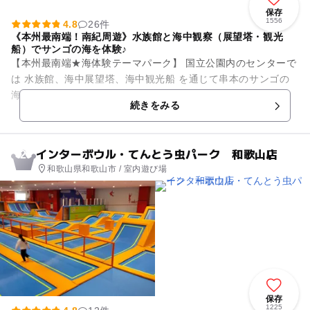
保存
1556
4.8
26件
《本州最南端！南紀周遊》水族館と海中観察（展望塔・観光
船）でサンゴの海を体験♪
【本州最南端★海体験テーマパーク】 国立公園内のセンターで
は 水族館、海中展望塔、海中観光船 を通じて串本のサンゴの
海を楽しく学ぶことができます。 【串本のサンゴ海】 串本の
続きをみる
海は黒潮の...
インターボウル・てんとう虫パーク 和歌山店
2
和歌山県和歌山市 / 室内遊び場
保存
1225