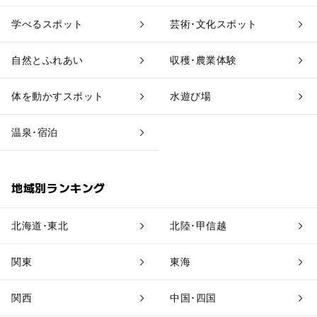
工場見学
体験施設
学べるスポット
芸術･文化スポット
アスレチック
公園・総合公園
自然とふれあい
収穫･農業体験
温泉・銭湯
ホテル・旅館
体を動かすスポット
水遊び場
道の駅
観光
温泉･宿泊
地域別ランキング
北海道･東北
北陸･甲信越
関東
東海
関西
中国･四国