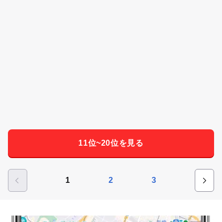
11位~20位を見る
1
2
3