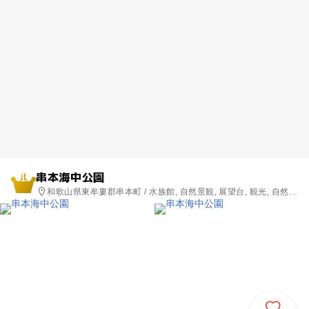
串本海中公園
1
和歌山県東牟婁郡串本町 / 水族館, 自然景観, 展望台, 観光, 自然体
験・アクティビティ