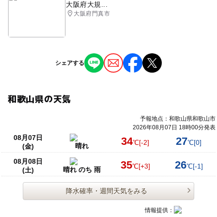
大阪府大規...
大阪府門真市
シェアする
和歌山県の天気
予報地点：和歌山県和歌山市
2026年08月07日 18時00分発表
08月07日
34
27
℃
[-2]
℃
[0]
晴れ
(金)
08月08日
35
26
℃
[+3]
℃
[-1]
晴れ のち 雨
(土)
降水確率・週間天気をみる
情報提供：