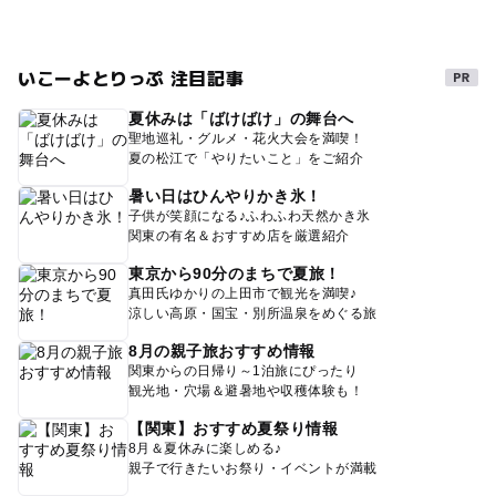
いこーよとりっぷ 注目記事
夏休みは「ばけばけ」の舞台へ
聖地巡礼・グルメ・花火大会を満喫！
夏の松江で「やりたいこと」をご紹介
暑い日はひんやりかき氷！
子供が笑顔になる♪ふわふわ天然かき氷
関東の有名＆おすすめ店を厳選紹介
東京から90分のまちで夏旅！
真田氏ゆかりの上田市で観光を満喫♪
涼しい高原・国宝・別所温泉をめぐる旅
8月の親子旅おすすめ情報
関東からの日帰り～1泊旅にぴったり
観光地・穴場＆避暑地や収穫体験も！
【関東】おすすめ夏祭り情報
8月＆夏休みに楽しめる♪
親子で行きたいお祭り・イベントが満載