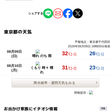
シェアする
東京都の天気
予報地点：東京都千代田区
2026年08月09日 18時00分発表
08月09日
32
26
℃
[-1]
℃
[-1]
晴れ のち 雨
(日)
08月10日
31
23
くもり 時々 晴
℃
[-2]
℃
[-2]
(月)
れ
降水確率・週間天気をみる
情報提供：
お出かけ家族にイチオシ情報