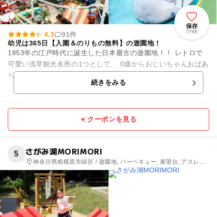
保存
7765
4.3
91件
幼児は365日【入園＆のりもの無料】の遊園地！
1853年の江戸時代に誕生した日本最古の遊園地！！ レトロで
可愛い浅草観光名所の1つとして、 0歳からおじいちゃんおばあ
ちゃんまで幅広い世代の方に親しまれています。 0歳からでも
続きをみる
ご乗車...
クーポンを見る
さがみ湖MORIMORI
5
神奈川県相模原市緑区 / 遊園地, バーベキュー, 展望台, アスレチ
ック, 観光