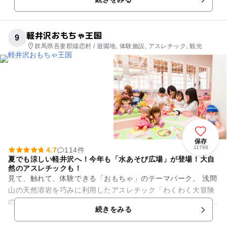
きる！ 屋内のア...
軽井沢おもちゃ王国
9
群馬県吾妻郡嬬恋村 / 遊園地, 体験施設, アスレチック, 観光
保存
11766
4.7
114件
夏でも涼しい軽井沢へ！今年も「水あそび広場」が登場！大自
然のアスレチックも！
見て、触れて、体験できる「おもちゃ」のテーマパーク。 浅間
山の天然溶岩を巧みに利用したアスレチック「わくわく大冒険
の森」が大人気！ ツリーハウスやジップロープ、標高約1,120
続きをみる
ｍに立つ展...