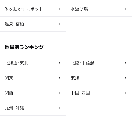
温泉・銭湯
ホテル・旅館
体を動かすスポット
水遊び場
道の駅
観光
温泉･宿泊
地域別ランキング
北海道･東北
北陸･甲信越
関東
東海
関西
中国･四国
九州･沖縄