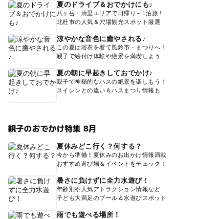
夏のドライブ＆おでかけにも♪
八ヶ岳・清里エリアで日帰り～1泊旅！
北杜市の人気＆穴場観光スポット厳選
涼やかな音色に癒やされる♪
この夏は浴衣を着て風鈴市・まつりへ！
親子で絵付け体験や絶景を満喫しよう
夏の朝に早起きしておでかけ♪
親子で神秘的なハスの絶景を楽しもう！
スイレンとの違い＆ハスまつり情報も
親子のおでかけ特集 8月
夏休みどこ行く？何する？
今から準備！夏休みのお出かけ情報満載
おすすめ遊び場＆イベントをチェック！
暑さに負けずに全力水遊び！
年齢別や人気アトラクション情報など
子ども大満足のプール＆水遊びスポット
雨でも遊べる場所！