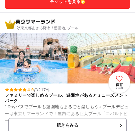
チケットを見る
東京サマーランド
1
東京都あきる野市 / 遊園地, プール
保存
7260
4.9
217件
ファミリーで楽しめるプール、遊園地があるアミューズメント
パーク
1Dayパスでプールも遊園地もまるごと楽しもう♪ プールデビュ
ーは東京サマーランドで！屋内にある巨大プール「コバルトビ
ーチ」は、遠浅のプールなので、小さな子どもにもぴったり！
続きをみる
屋外には、ちび...