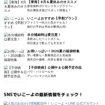
【東海】8月＆夏休みのオススメ
参加無料ポケモンスタンプラリー♪
気分爽快水遊びスポット情報も！
いこーよおすすめ【早割プラン】
ファミリー向け人気ホテルも！
旅行の予約は早めが断然お得♪
水分補給時は要注意！
直飲みしたペットボトル、
何日後まで飲んでも大丈夫？
お得いっぱい！2026夏の福袋特集
早い者勝ち！数量限定の人気福袋
発売日や価格、内容を最速でお届け
【子供映画】公開中＆公開予定作品
パウ・パトロールや
アンパンマンの人気作
SNSでいこーよの最新情報をチェック！