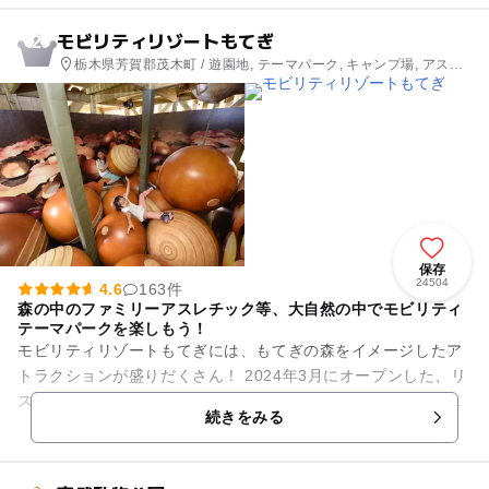
モビリティリゾートもてぎ
2
栃木県芳賀郡茂木町 / 遊園地, テーマパーク, キャンプ場, アスレ
チック, 自然体験・アクティビティ
保存
24504
4.6
163件
森の中のファミリーアスレチック等、大自然の中でモビリティ
テーマパークを楽しもう！
モビリティリゾートもてぎには、もてぎの森をイメージしたア
トラクションが盛りだくさん！ 2024年3月にオープンした、リ
スになりきって森の中での暮らしを体験できる「空のアスレチ
続きをみる
ックひろば K...