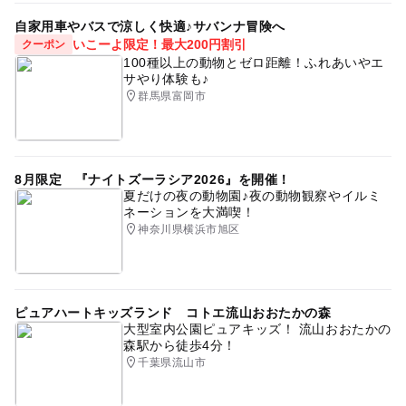
自家用車やバスで涼しく快適♪サバンナ冒険へ
いこーよ限定！最大200円割引
クーポン
100種以上の動物とゼロ距離！ふれあいやエ
サやり体験も♪
群馬県富岡市
8月限定 『ナイトズーラシア2026』を開催！
夏だけの夜の動物園♪夜の動物観察やイルミ
ネーションを大満喫！
神奈川県横浜市旭区
ピュアハートキッズランド コトエ流山おおたかの森
大型室内公園ピュアキッズ！ 流山おおたかの
森駅から徒歩4分！
千葉県流山市