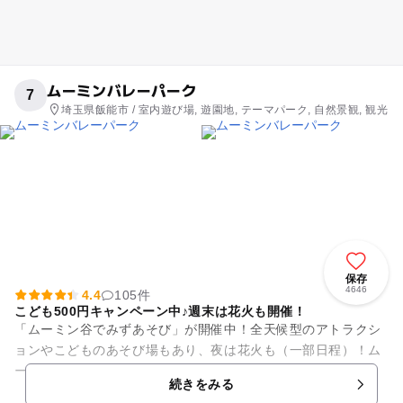
ムーミンバレーパーク
7
埼玉県飯能市 / 室内遊び場, 遊園地, テーマパーク, 自然景観, 観光
保存
4646
4.4
105件
こども500円キャンペーン中♪週末は花火も開催！
「ムーミン谷でみずあそび」が開催中！全天候型のアトラクシ
ョンやこどものあそび場もあり、夜は花火も（一部日程）！ム
ーミンバレーパークは、1日中親子で満喫できちゃうエリアが
続きをみる
充実。 【お得なキャ...