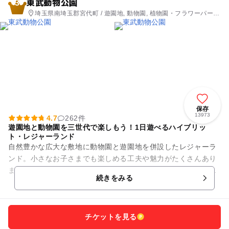
東武動物公園
3
埼玉県南埼玉郡宮代町 / 遊園地, 動物園, 植物園・フラワーパー
ク, アスレチック, プール
保存
13973
4.7
262件
遊園地と動物園を三世代で楽しもう！1日遊べるハイブリッ
ト・レジャーランド
自然豊かな広大な敷地に動物園と遊園地を併設したレジャーラ
ンド。小さなお子さまでも楽しめる工夫や魅力がたくさんあり
ます。 動物園では迫力満点のホワイトタイガーなど120種類12
続きをみる
00頭の動物に...
チケットを見る