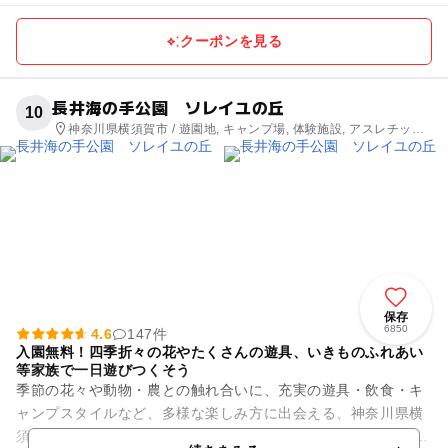
クーポンを見る
長井海の手公園 ソレイユの丘
10
神奈川県横須賀市 / 遊園地, キャンプ場, 体験施設, アスレチック,
公園・総合公園, 自然体験・アクティビティ
保存
6850
4.6
147件
入園無料！四季折々の花やたくさんの遊具、いきものふれあい
等家族で一日遊びつくそう
季節の花々や動物・農との触れ合いに、充実の遊具・飲食・キ
ャンプスタイルなど、多様な楽しみ方に出会える、神奈川県横
須賀市にある複合型エンターテインメントパーク。 都心から車