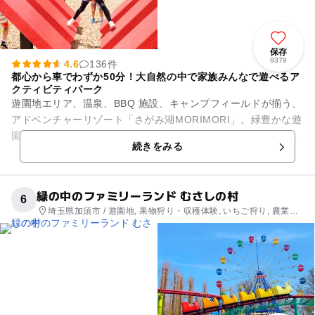
保存
9379
4.6
136件
都心から車でわずか50分！大自然の中で家族みんなで遊べるア
クティビティパーク
遊園地エリア、温泉、BBQ 施設、キャンプフィールドが揃う、
アドベンチャーリゾート「さがみ湖MORIMORI」。緑豊かな遊
園地エリアには、アスレチックや迷路、乗り物アトラクショ
続きをみる
ン、夏は水遊び広場...
緑の中のファミリーランド むさしの村
6
埼玉県加須市 / 遊園地, 果物狩り・収穫体験, いちご狩り, 農業体
験, プール