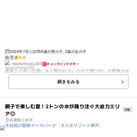
2026年7月に訪問
/
5歳の男の子
2歳の女の子
幼児
5.0
チェックインマスター
mamechiyo1205
道路より高い位置にあり囲われているので飛び出しの危険があ
りません。遊具もそろっています。
続きをみる
親子で楽しむ夏！2トンの水が降り注ぐ大迫力エリ
ア◎
兵庫県三木市