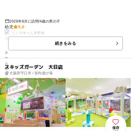
2026年8月に訪問
/
4歳の男の子
幼児
5.0
ニックネーム未登録
乗り物が追加料金不要で楽しめたのが良かったです！
続きをみる
スキッズガーデン 大日店
大阪府守口市 / 室内遊び場
保存