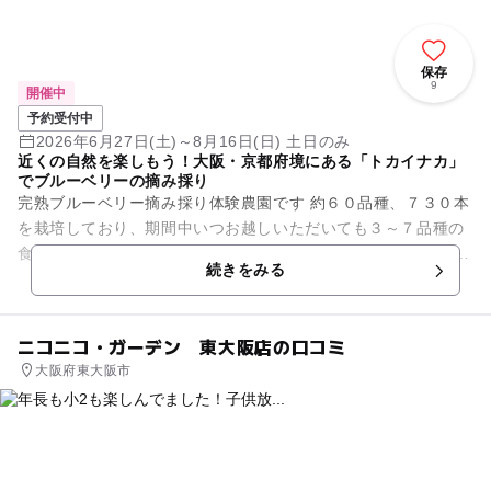
保存
9
開催中
予約受付中
2026年6月27日(土)～8月16日(日) 土日のみ
近くの自然を楽しもう！大阪・京都府境にある「トカイナカ」
でブルーベリーの摘み採り
完熟ブルーベリー摘み採り体験農園です 約６０品種、７３０本
を栽培しており、期間中いつお越しいただいても３～７品種の
食べ較べができます 予約制・時間制限が無いのでゆっくりお楽
続きをみる
しみいただけます ...
ニコニコ・ガーデン 東大阪店の口コミ
大阪府東大阪市