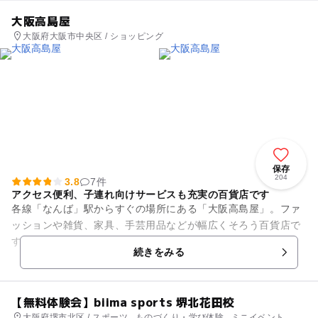
大阪高島屋
大阪府大阪市中央区 / ショッピング
保存
204
3.8
7件
アクセス便利、子連れ向けサービスも充実の百貨店です
各線「なんば」駅からすぐの場所にある「大阪高島屋」。ファ
ッションや雑貨、家具、手芸用品などが幅広くそろう百貨店で
す。6階にあるベビー・こども服などを扱うフロアには、授乳
続きをみる
室やおこさま用トイレを完備...
【無料体験会】biima sports 堺北花田校
大阪府堺市北区 / スポーツ , ものづくり・学び体験 , ミニイベント