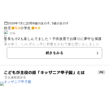
2026年7月に訪問
/
8歳の女の子
5歳の女の子
幼児
5.0
小学生
5.0
ひみ
年長も小2も楽しんでました！子供放置でお喋りに夢中な保護
者が多く、いたずらっ子に邪魔をされて嫌な思いもしました
が…気軽にこれる料金なので、また来ます。
続きをみる
こどもが主役の街「キッザニア甲子園」とは
兵庫県西宮市