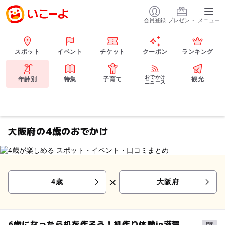
会員登録
プレゼント
メニュー
スポット
イベント
チケット
クーポン
ランキング
おでかけ
年齢別
特集
子育て
観光
ニュース
大阪府の4歳のおでかけ
×
4歳
大阪府
6歳になったら机を作ろう！机作り体験in滋賀