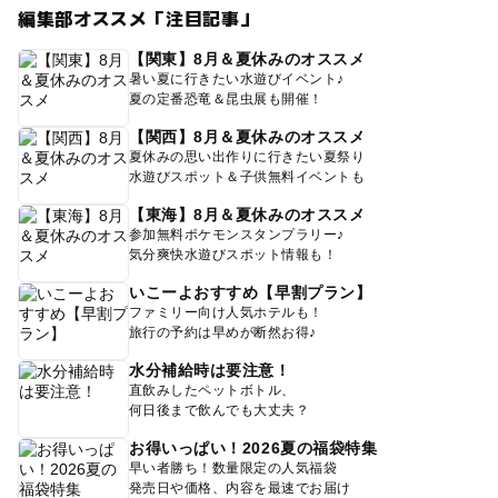
編集部オススメ「注目記事」
【関東】8月＆夏休みのオススメ
暑い夏に行きたい水遊びイベント♪
夏の定番恐竜＆昆虫展も開催！
【関西】8月＆夏休みのオススメ
夏休みの思い出作りに行きたい夏祭り
水遊びスポット＆子供無料イベントも
【東海】8月＆夏休みのオススメ
参加無料ポケモンスタンプラリー♪
気分爽快水遊びスポット情報も！
いこーよおすすめ【早割プラン】
ファミリー向け人気ホテルも！
旅行の予約は早めが断然お得♪
水分補給時は要注意！
直飲みしたペットボトル、
何日後まで飲んでも大丈夫？
お得いっぱい！2026夏の福袋特集
早い者勝ち！数量限定の人気福袋
発売日や価格、内容を最速でお届け