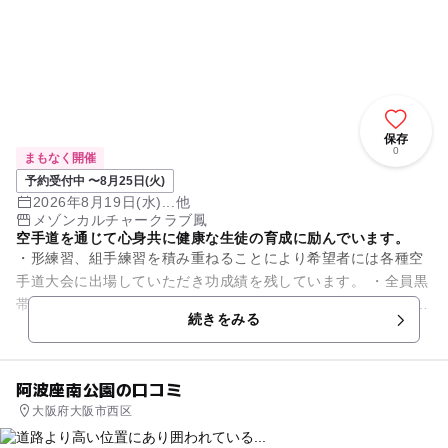
保存
0
まもなく開催
予約受付中 〜8月25日(火)
2026年8月19日(水)...他
メゾンカルチャークラブ鳳
空手道を通じて心身共に健康な生徒の育成に励んでいます。
・形練習、組手練習を積み重ねることにより希望者には各種空
手道大会に出場していただき功成績を残しています。 ・全員黒
帯（有段者）目標になごやかに練習を積み重ねています。 ・時
続きをみる
間的に余裕のある時...
阿波座南公園の口コミ
大阪府大阪市西区