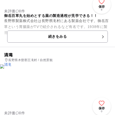
保存
8
未評価
0件
御岳百草丸を始めとする薬の製造過程が見学できる！！
長野県製薬株式会社は長野県滝村にある製薬会社です。御岳百
草という胃腸薬がTVで紹介されるなど有名です。1938年に製
造と販売を開始した製薬会社になります。木曽の地域は昔から
続きをみる
薬草の知識があったこと...
清滝
長野県木曽郡王滝村 / 自然景観
保存
0
未評価
0件