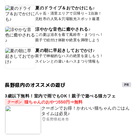
夏のドライブ＆おでかけにも♪
八ヶ岳・清里エリアで日帰り～1泊旅！
北杜市の人気＆穴場観光スポット厳選
涼やかな音色に癒やされる♪
この夏は浴衣を着て風鈴市・まつりへ！
親子で絵付け体験や絶景を満喫しよう
夏の朝に早起きしておでかけ♪
親子で神秘的なハスの絶景を楽しもう！
スイレンとの違い＆ハスまつり情報も
長野県内のオススメの遊び
3歳以下無料！室内で雨でもOK！親子で遊べる猫カフェ
猫ちゃんのおやつ550円⇒無料
クーポン
クーポンでお得！かわいい猫ちゃんのごはん
タイムは必見♪
長野県松本市