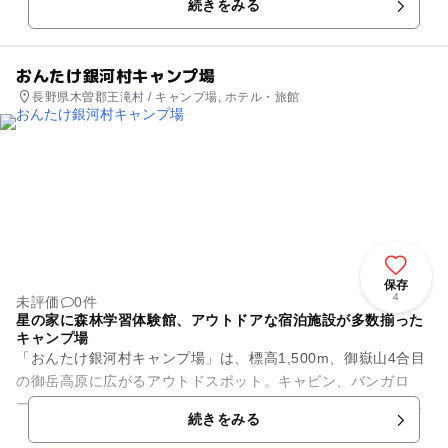
続きをみる
れ、室町時代後期頃から御嶽...
おんたけ銀河村キャンプ場
長野県木曽郡王滝村 / キャンプ場, ホテル・旅館
保存
4
未評価
0件
星の家に森林学習体験館、アウトドアな宿泊施設が多数揃った
キャンプ場
「おんたけ銀河村キャンプ場」は、標高1,500m、御嶽山4合目
の御岳高原に広がるアウトドスポット。キャビン、バンガロ
ー、常設テントサイト、フリーテントサイトなどの宿泊施設に
続きをみる
加え、大型天体望遠鏡が...