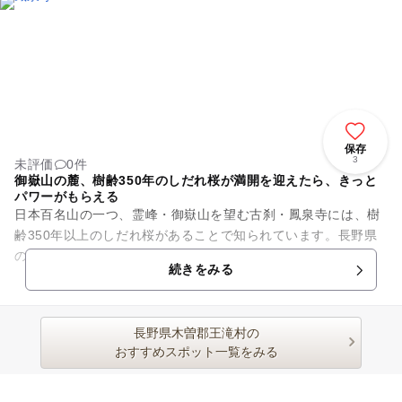
保存
3
未評価
0件
御嶽山の麓、樹齢350年のしだれ桜が満開を迎えたら、きっと
パワーがもらえる
日本百名山の一つ、霊峰・御嶽山を望む古刹・鳳泉寺には、樹
齢350年以上のしだれ桜があることで知られています。長野県
の指定天然記念物に指定されている2本の大きなしだれ桜は、4
続きをみる
月下旬から5月のゴール...
長野県木曽郡王滝村の
おすすめスポット一覧をみる