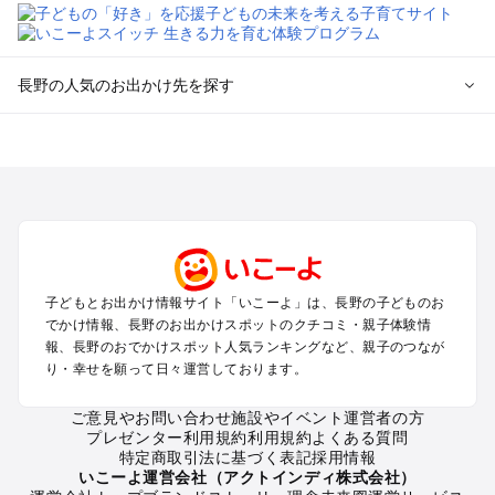
長野の人気のお出かけ先を探す
長野のエリアからプール子ども連れのお出かけスポット
を探す
軽井沢・万座・嬬恋・北軽井沢のプールお出かけ
松本・上高地・諏訪・乗鞍・美ヶ原のプールお出かけ
長野・戸隠・小布施のプールお出かけ
上田・佐久・小諸・別所のプールお出かけ
伊那・駒ヶ根・飯田・昼神（伊那路）のプールお出かけ
子どもとお出かけ情報サイト「いこーよ」は、長野の子どものお
蓼科・白樺湖・車山・女神湖・姫木平のプールお出かけ
でかけ情報、長野のお出かけスポットのクチコミ・親子体験情
安曇野・大町のプールお出かけ
報、長野のおでかけスポット人気ランキングなど、親子のつなが
白馬・小谷のプールお出かけ
り・幸せを願って日々運営しております。
八ヶ岳・野辺山・富士見・原村・小海線沿線のプールお出かけ
木曽路・木曽周辺のプールお出かけ
ご意見やお問い合わせ
施設やイベント運営者の方
プレゼンター利用規約
利用規約
よくある質問
野沢・志賀高原周辺のプールお出かけ
特定商取引法に基づく表記
採用情報
飯山・斑尾・信濃町・黒姫のプールお出かけ
いこーよ運営会社（アクトインディ株式会社）
千曲・戸倉上山田のプールお出かけ