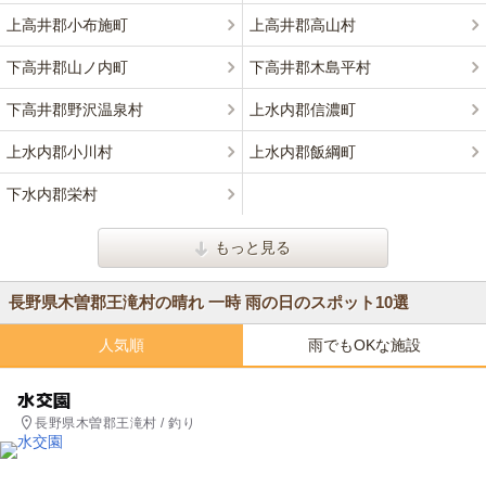
上高井郡小布施町
上高井郡高山村
下高井郡山ノ内町
下高井郡木島平村
下高井郡野沢温泉村
上水内郡信濃町
上水内郡小川村
上水内郡飯綱町
下水内郡栄村
もっと見る
長野県木曽郡王滝村の晴れ 一時 雨の日のスポット10選
人気順
雨でもOKな施設
水交園
長野県木曽郡王滝村 / 釣り