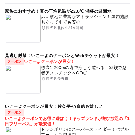
家族におすすめ！夏の平均気温が22,8℃ 湖畔の遊園地
広い敷地に豊富なアトラクション！屋内施設
もあって雨でも安心
長野県北佐久郡立科町
見逃し厳禁！いこーよのクーポンとWebチケットが最安！
いこーよクーポンが最安！
クーポン
標高1,200mの森で涼しく遊べる！家族で忍
者アスレチックへGO◎
長野県長野市
いこーよクーポンが最安！佐久平PA直結も嬉しい！
クーポン
いこーよクーポンでお得に遊ぼう！キッズランドが遊び放題の「1
日フリーパス」が最安値！
トランポリンにスーパースライダー！バブル
プールも新登場◎