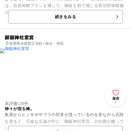
は、自然体験プランを通じて、御嶽を肌で感じる宿泊型体験施
設 です。一般のプランのほかに、自然を満喫できるプランが豊
続きをみる
富で、体験ノルディッ...
御嶽神社里宮
長野県木曽郡王滝村 / 神社・寺院
保存
1
未評価
0件
神々が宿る峰。
鳥居からヒノキやサワラの巨木が茂っているのを見ながら石段
を登ると、荘厳な立巌の中に「御嶽神社里宮」の社殿が建って
います。石段は４４９段あります。古くは岩戸権現として知ら