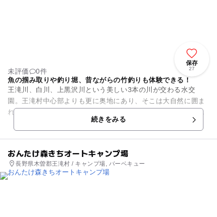
保存
27
未評価
0件
魚の掴み取りや釣り堀、昔ながらの竹釣りも体験できる！
王滝川、白川、上黒沢川という美しい3本の川が交わる水交
園。王滝村中心部よりも更に奥地にあり、そこは大自然に囲ま
れています。そんな滝越村自慢の綺麗な水路を利用して魚の掴
続きをみる
み取りや釣堀を楽しむことがで...
おんたけ森きちオートキャンプ場
長野県木曽郡王滝村 / キャンプ場, バーベキュー