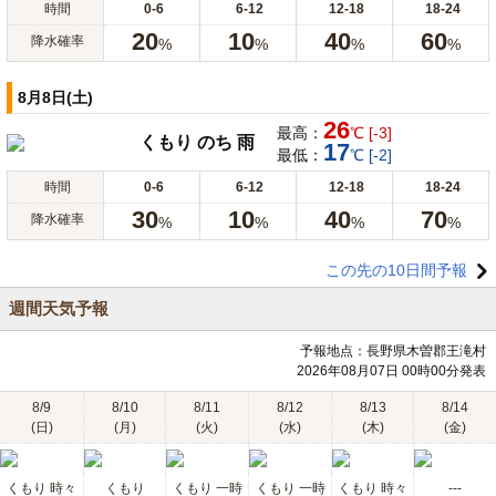
時間
0-6
6-12
12-18
18-24
20
10
40
60
降水確率
%
%
%
%
8月8日(土)
26
最高：
℃ [-3]
くもり のち 雨
17
最低：
℃ [-2]
時間
0-6
6-12
12-18
18-24
30
10
40
70
降水確率
%
%
%
%
この先の10日間予報
週間天気予報
予報地点：長野県木曽郡王滝村
2026年08月07日 00時00分発表
8/9
8/10
8/11
8/12
8/13
8/14
(日)
(月)
(火)
(水)
(木)
(金)
くもり 時々
くもり
くもり 一時
くもり 一時
くもり 時々
---