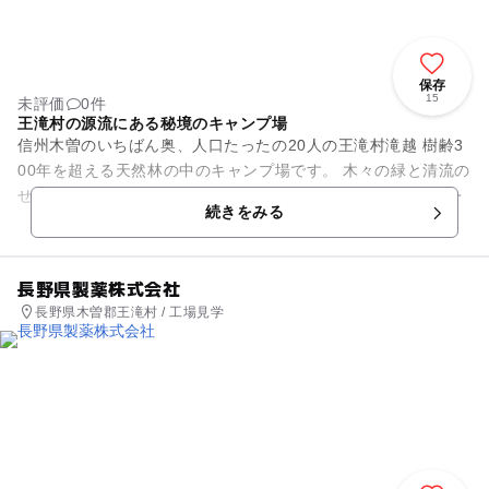
保存
15
未評価
0件
王滝村の源流にある秘境のキャンプ場
信州木曽のいちばん奥、人口たったの20人の王滝村滝越 樹齢3
00年を超える天然林の中のキャンプ場です。 木々の緑と清流の
せせらぎに包まれて 時を忘れてゆっくりすごしませんか・・・
続きをみる
長野県製薬株式会社
長野県木曽郡王滝村 / 工場見学