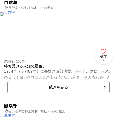
自然湖
長野県木曽郡王滝村 / 自然景観
保存
2
未評価
0件
待ち受ける未知の景色。
1984年（昭和59年）に長野県西部地震が発生した際に、王滝川
の美しく深い渓谷に大量の土石流が流れ込み、その流れをせき
止めてできた自然の湖で、「自然湖」とよばれています。湖面
続きをみる
には立ち木が屹立して...
鳳泉寺
長野県木曽郡王滝村 / 神社・寺院, 観光