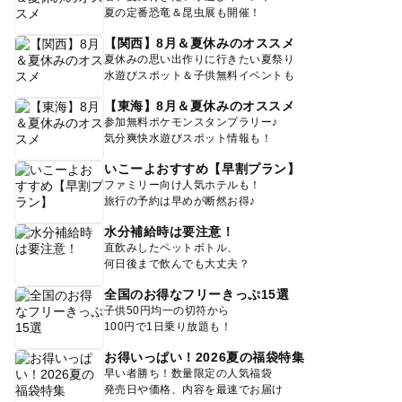
夏の定番恐竜＆昆虫展も開催！
【関西】8月＆夏休みのオススメ
夏休みの思い出作りに行きたい夏祭り
水遊びスポット＆子供無料イベントも
【東海】8月＆夏休みのオススメ
参加無料ポケモンスタンプラリー♪
気分爽快水遊びスポット情報も！
いこーよおすすめ【早割プラン】
ファミリー向け人気ホテルも！
旅行の予約は早めが断然お得♪
水分補給時は要注意！
直飲みしたペットボトル、
何日後まで飲んでも大丈夫？
全国のお得なフリーきっぷ15選
子供50円均一の切符から
100円で1日乗り放題も！
お得いっぱい！2026夏の福袋特集
早い者勝ち！数量限定の人気福袋
発売日や価格、内容を最速でお届け