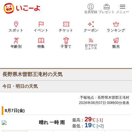
会員登録
プレゼント
メニュー
スポット
イベント
チケット
クーポン
ランキング
おでかけ
年齢別
特集
子育て
観光
ニュース
長野県木曽郡王滝村の天気
今日・明日の天気
予報地点：長野県木曽郡王滝村
2026年08月07日 00時00分発表
8月7日(金)
29
最高：
℃ [-1]
晴れ 一時 雨
19
最低：
℃ [+2]