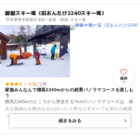
御嶽スキー場（旧おんたけ2240スキー場）
長野県木曽郡王滝村 / 温泉・銭湯, スキー場
保存
9
3.5
1件
家族みんなんで標高2240mからの絶景パノラマコースを楽しも
う
標高2240mのところから滑走する7kmのパノラマコースは、雄
大な御嶽山を眺めながらゆったり滑るビギナーでも安心の絶景
コース。家族でゆっくりと大自然に抱かれながらロングランの
続きをみる
スキーが楽しめると好...