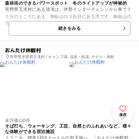
森林浴のできるパワースポット 冬のライトアップが神秘的
長野県王滝村にある清滝は、伊那インターチェンジから車で７
５分のところにある、御嶽山の３合目にある滝です。御嶽山の
雪解け水が、３０ｍの高さから落ち、水しぶきを上げる滝で
続きをみる
す。また、古くから、御嶽教の...
おんたけ休暇村
長野県木曽郡王滝村 / キャンプ場, 温泉・銭湯, ホテル・旅館
保存
17
未評価
0件
そば打ち、ウォーキング、工芸、自然とのふれあいなど、様々
な体験ができる宿泊施設
ようこそ、標高1450メートルの別天地へ。「おんたけ休暇村」