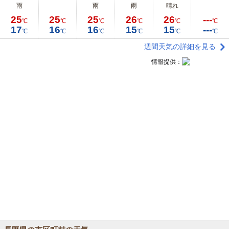
雨
雨
雨
晴れ
25
25
25
26
26
---
℃
℃
℃
℃
℃
℃
17
16
16
15
15
---
℃
℃
℃
℃
℃
℃
週間天気の詳細を見る
情報提供：