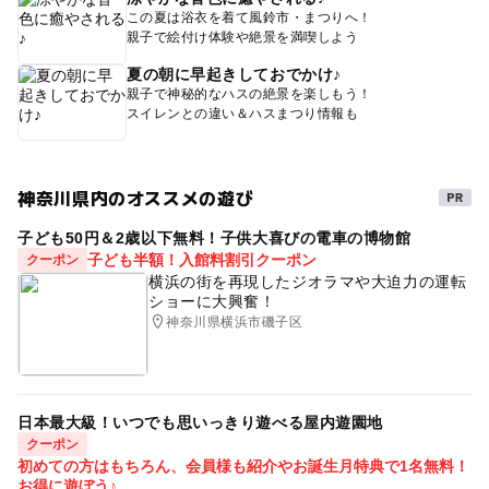
この夏は浴衣を着て風鈴市・まつりへ！
親子で絵付け体験や絶景を満喫しよう
夏の朝に早起きしておでかけ♪
親子で神秘的なハスの絶景を楽しもう！
スイレンとの違い＆ハスまつり情報も
神奈川県内のオススメの遊び
子ども50円＆2歳以下無料！子供大喜びの電車の博物館
子ども半額！入館料割引クーポン
クーポン
横浜の街を再現したジオラマや大迫力の運転
ショーに大興奮！
神奈川県横浜市磯子区
日本最大級！いつでも思いっきり遊べる屋内遊園地
クーポン
初めての方はもちろん、会員様も紹介やお誕生月特典で1名無料！
お得に遊ぼう♪