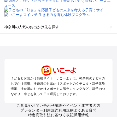
神奈川の人気のお出かけ先を探す
神奈川のエリアからプール子ども連れのお出かけスポッ
トを探す
横浜・みなとみらい・中華街・ベイエリア・金沢八景のプール
お出かけ
鎌倉・湘南（藤沢・茅ヶ崎・平塚周辺）のプールお出かけ
小田原・熱海・湯河原・真鶴のプールお出かけ
町田・相模原・愛川・上野原のプールお出かけ
子どもとお出かけ情報サイト「いこーよ」は、神奈川の子どもの
新横浜・港北エリア・日吉・青葉台・鶴見のプールお出かけ
おでかけ情報、神奈川のお出かけスポットのクチコミ・親子体験
川崎のプールお出かけ
情報、神奈川のおでかけスポット人気ランキングなど、親子のつ
海老名・厚木のプールお出かけ
ながり・幸せを願って日々運営しております。
三浦半島（横須賀・三浦）のプールお出かけ
箱根（湯本・強羅・小涌谷・仙石原・芦ノ湖）のプールお出か
ご意見やお問い合わせ
施設やイベント運営者の方
プレゼンター利用規約
利用規約
よくある質問
け
特定商取引法に基づく表記
採用情報