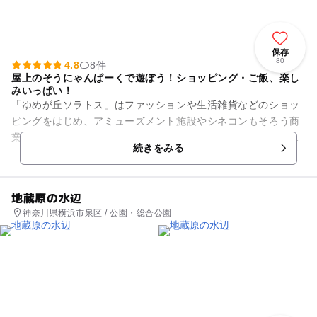
保存
80
4.8
8件
屋上のそうにゃんぱーくで遊ぼう！ショッピング・ご飯、楽し
みいっぱい！
「ゆめが丘ソラトス」はファッションや生活雑貨などのショッ
ピングをはじめ、アミューズメント施設やシネコンもそろう商
業施設。レストランやフードコート、カフェも充実しており家
続きをみる
族で一日中楽しめるスポット...
地蔵原の水辺
神奈川県横浜市泉区 / 公園・総合公園