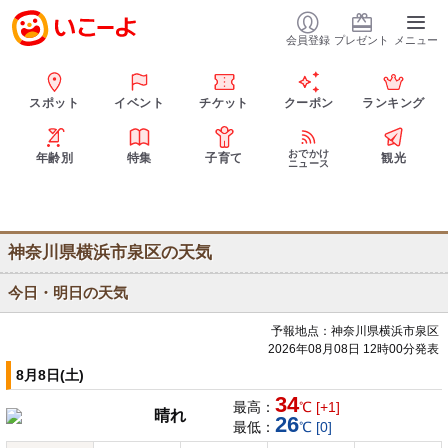
会員登録
プレゼント
メニュー
スポット
イベント
チケット
クーポン
ランキング
おでかけ
年齢別
特集
子育て
観光
ニュース
神奈川県横浜市泉区の天気
今日・明日の天気
予報地点：神奈川県横浜市泉区
2026年08月08日 12時00分発表
8月8日(土)
34
最高：
℃ [+1]
晴れ
26
最低：
℃ [0]