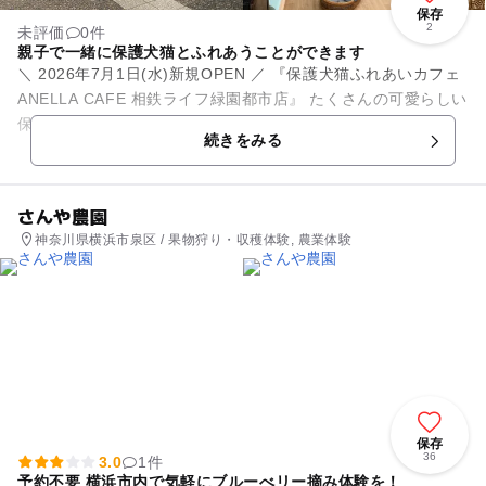
保存
2
未評価
0件
親子で一緒に保護犬猫とふれあうことができます
＼ 2026年7月1日(水)新規OPEN ／ 『保護犬猫ふれあいカフェ
ANELLA CAFE 相鉄ライフ緑園都市店』 たくさんの可愛らしい
保護犬・保護猫と、まったりふれあいができます💓 ...
続きをみる
さんや農園
神奈川県横浜市泉区 / 果物狩り・収穫体験, 農業体験
保存
36
3.0
1件
予約不要 横浜市内で気軽にブルーべリー摘み体験を！