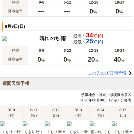
時間
0-6
6-12
12-18
18-24
---
---
0
0
降水確率
%
%
8月9日(日)
34
最高：
℃ [0]
晴れ のち 雨
25
最低：
℃ [0]
時間
0-6
6-12
12-18
18-24
0
0
20
40
降水確率
%
%
%
%
この先の10日間予報
週間天気予報
予報地点：神奈川県横浜市泉区
2026年08月08日 12時00分発表
8/10
8/11
8/12
8/13
8/14
8/15
(月)
(火)
(水)
(木)
(金)
(土)
くもり 一時
くもり 時々
くもり 時々
くもり 一時
雨 のち くも
くもり 時々