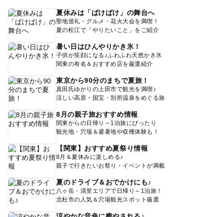
夏休みは「ばけばけ」の舞台へ
聖地巡礼・グルメ・花火大会を満喫！
夏の松江で「やりたいこと」をご紹介
暑い日はひんやりかき氷！
子供が笑顔になる♪ふわふわ天然かき氷
関東の有名＆おすすめ店を厳選紹介
東京から90分のまちで夏旅！
真田氏ゆかりの上田市で観光を満喫♪
涼しい高原・国宝・別所温泉をめぐる旅
8月の親子旅おすすめ情報
関東からの日帰り～1泊旅にぴったり
観光地・穴場＆避暑地や収穫体験も！
【関東】おすすめ夏祭り情報
8月＆夏休みに楽しめる♪
親子で行きたいお祭り・イベントが満載
夏のドライブ＆おでかけにも♪
八ヶ岳・清里エリアで日帰り～1泊旅！
北杜市の人気＆穴場観光スポット厳選
涼やかな音色に癒やされる♪