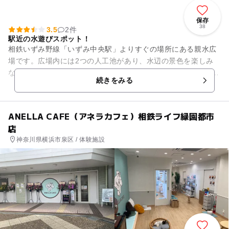
保存
38
3.5
2件
駅近の水遊びスポット！
相鉄いずみ野線「いずみ中央駅」よりすぐの場所にある親水広
場です。広場内には2つの人工池があり、水辺の景色を楽しみ
ながら様々な過ごし方ができます。 春には、桜も美しく、川沿
続きをみる
いのお花見スポット...
ANELLA CAFE（アネラカフェ）相鉄ライフ緑園都市
店
神奈川県横浜市泉区 / 体験施設