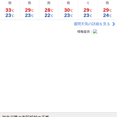
雨
雨
雨
雨
り
雨
33
29
28
30
29
29
℃
℃
℃
℃
℃
℃
23
23
22
23
23
24
℃
℃
℃
℃
℃
℃
週間天気の詳細を見る
情報提供：