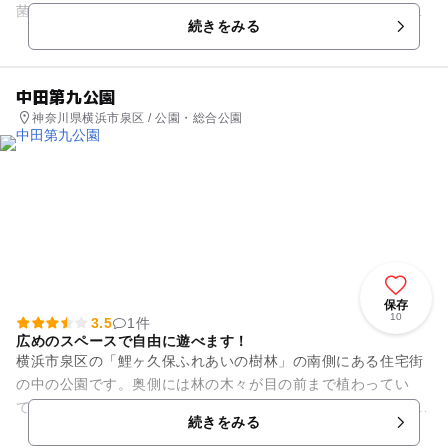
菌したものをすぐに仕上げたジェラードは、さっぱり感とコク
続きをみる
があります。そのジェラー...
中田第九公園
神奈川県横浜市泉区 / 公園・総合公園
保存
10
3.5
1件
広めのスペースで自由に遊べます！
横浜市泉区の「鯉ヶ久保ふれあいの樹林」の南側にある住宅街
の中の公園です。奥側には林の木々が目の前まで植わってい
て、緑も間近に感じることができます。 広めの多目的スペース
続きをみる
があり、走り回ったり...