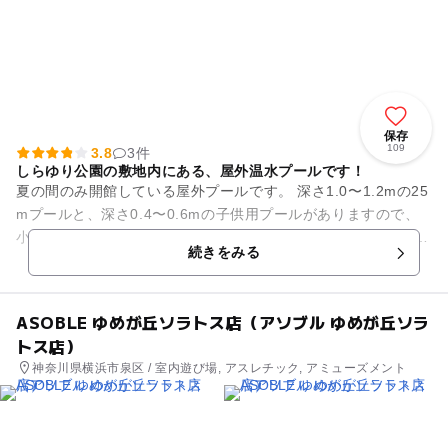
保存
109
3.8
3件
しらゆり公園の敷地内にある、屋外温水プールです！
夏の間のみ開館している屋外プールです。 深さ1.0〜1.2mの25
mプールと、深さ0.4〜0.6mの子供用プールがありますので、
小さいお子様と一緒でも安心して遊ぶことができます。 オム
続きをみる
ツ...
ASOBLE ゆめが丘ソラトス店（アソブル ゆめが丘ソラ
トス店）
神奈川県横浜市泉区 / 室内遊び場, アスレチック, アミューズメント