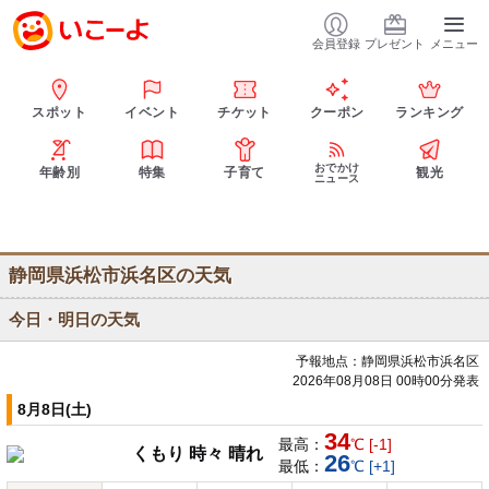
会員登録
プレゼント
メニュー
スポット
イベント
チケット
クーポン
ランキング
おでかけ
年齢別
特集
子育て
観光
ニュース
静岡県浜松市浜名区の天気
今日・明日の天気
予報地点：静岡県浜松市浜名区
2026年08月08日 00時00分発表
8月8日(土)
34
最高：
℃ [-1]
くもり 時々 晴れ
26
最低：
℃ [+1]