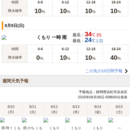
時間
0-6
6-12
12-18
18-24
10
10
10
10
降水確率
%
%
%
%
8月9日(日)
34
最高：
℃ [0]
くもり 一時 雨
24
最低：
℃ [-2]
時間
0-6
6-12
12-18
18-24
0
10
10
40
降水確率
%
%
%
%
この先の10日間予報
週間天気予報
予報地点：静岡県浜松市浜名区
2026年08月08日 00時00分発表
8/10
8/11
8/12
8/13
8/14
8/15
(月)
(火)
(水)
(木)
(金)
(土)
雨 時々 くも
雨 のち くも
くもり
くもり
くもり
---