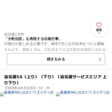
保存
11
未評価
0件
「大蛇伝説」を再現する伝統行事。
川遊びが楽しめる公園です。毎年7月には川合渕まつりも開催
されます。面積 1.5ha。川合渕まつりは久留女木地区に伝わる
「増水した川を渡れずに困っている娘を、大蛇が丸太橋になり
続きをみる
助けた」という伝承『...
浜名湖SA（上り）（下り）（浜名湖サービスエリア 上
り下り）
静岡県浜松市浜名区 / SA・PA