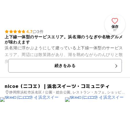
保存
37
4.7
3件
上下線一体型のサービスエリア。浜名湖のうなぎや名物グルメ
が味わえます
浜名湖に浮かぶようにして建っている上下線一体型のサービス
エリア。周辺には散策路があり、湖を眺めながらのんびりと散
歩が楽しめます。エリア内フードコートからは浜名湖が一望で
続きをみる
きますよ。 「湖の見...
nicoe（ニコエ） | 浜北スイーツ・コミュニティ
静岡県浜松市浜名区 / 公園・総合公園, レストラン・カフェ, ショッピン
グ