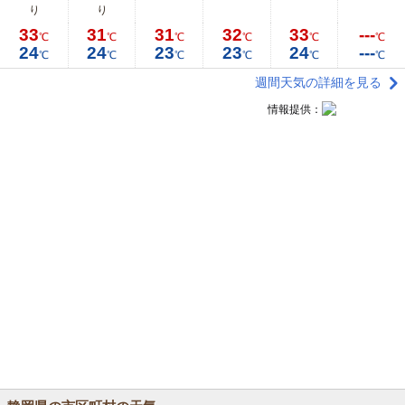
り
り
33
31
31
32
33
---
℃
℃
℃
℃
℃
℃
24
24
23
23
24
---
℃
℃
℃
℃
℃
℃
週間天気の詳細を見る
情報提供：