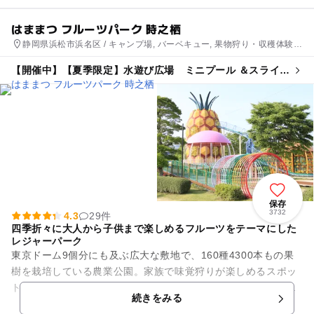
はままつ フルーツパーク 時之栖
静岡県浜松市浜名区 / キャンプ場, バーベキュー, 果物狩り・収穫体験,
いちご狩り, 農業体験, 工場見学, アスレチック, 公園・総合公園, ホテ
【開催中】【夏季限定】水遊び広場 ミニプール ＆スライダ
ル・旅館
ー
保存
3732
4.3
29件
四季折々に大人から子供まで楽しめるフルーツをテーマにした
レジャーパーク
東京ドーム9個分にも及ぶ広大な敷地で、160種4300本もの果
樹を栽培している農業公園。家族で味覚狩りが楽しめるスポッ
トとして、高い人気を集めています。ワイナリーや地ビールも
続きをみる
飲めるフードコート(...