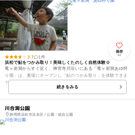
保存
94
3.7
1件
浜松で鮎をつかみ取り！美味しくたのしく自然体験☆
竜ヶ岩洞からすぐ近く、神宮寺川沿いにある「竜ヶ岩洞あゆ狩
り園」は、夏場にオープンし「鮎のつかみ取り」を体験できま
す。いけすは浅いので小さなお子さんも安心♪タオルや着替えを
続きをみる
持参いただくともっと安心...
川合渕公園
静岡県浜松市浜名区 / 公園・総合公園