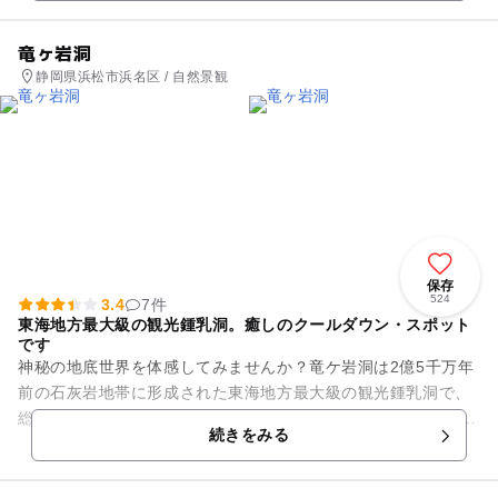
竜ヶ岩洞
静岡県浜松市浜名区 / 自然景観
保存
524
3.4
7件
東海地方最大級の観光鍾乳洞。癒しのクールダウン・スポット
です
神秘の地底世界を体感してみませんか？竜ケ岩洞は2億5千万年
前の石灰岩地帯に形成された東海地方最大級の観光鍾乳洞で、
総延長はなんと1000ｍ以上。繊細で豊富な鍾乳石で彩られた約
続きをみる
400ｍの観光ルート...