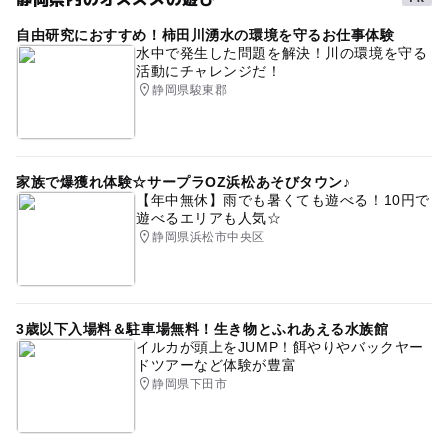
自由研究におすすめ！柿田川湧水の環境を守るお仕事体験
水中で発生した問題を解決！川の環境を守る
活動にチャレンジだ！
静岡県駿東郡
家族で爆獲れ体験☆サープラOZ浜松あそびタウン♪
【年中無休】雨でも暑くても遊べる！10円で
遊べるエリアも人気☆
静岡県浜松市中央区
3歳以下入場料＆駐車場無料！生き物とふれあえる水族館
イルカが頭上をJUMP！餌やりやバックヤー
ドツアーなど体験が豊富
静岡県下田市