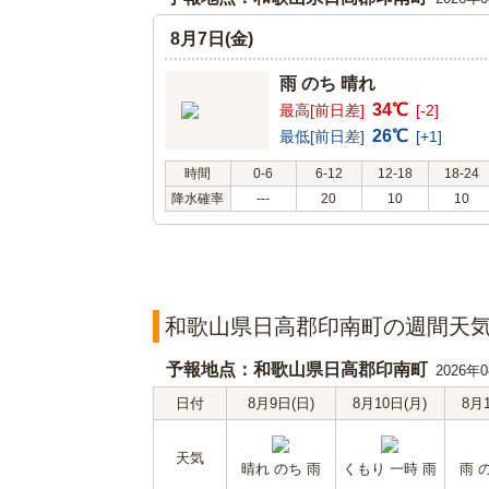
8月7日(金)
雨 のち 晴れ
34℃
最高[前日差]
[-2]
26℃
最低[前日差]
[+1]
時間
0-6
6-12
12-18
18-24
降水確率
---
20
10
10
和歌山県日高郡印南町の週間天
予報地点：和歌山県日高郡印南町
2026年
日付
8月9日(日)
8月10日(月)
8月
天気
晴れ のち 雨
くもり 一時 雨
雨 