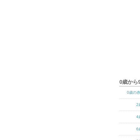
0歳から
0歳の
2
4
6