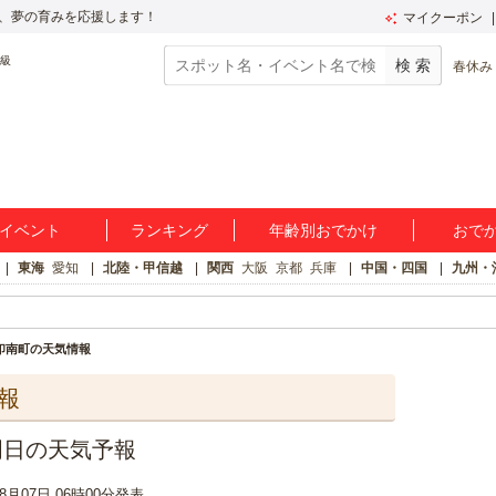
、夢の育みを応援します！
マイクーポン
春休み
イベント
ランキング
年齢別おでかけ
おで
東海
愛知
北陸・甲信越
関西
大阪
京都
兵庫
中国・四国
九州・
印南町の天気情報
報
明日の天気予報
08月07日 06時00分発表