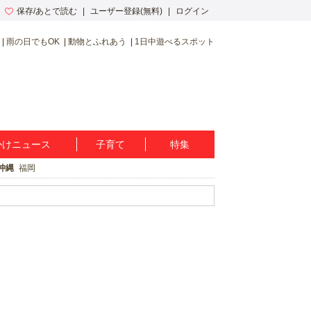
保存/あとで読む
ユーザー登録(無料)
ログイン
雨の日でもOK
動物とふれあう
1日中遊べるスポット
かけニュース
子育て
特集
沖縄
福岡