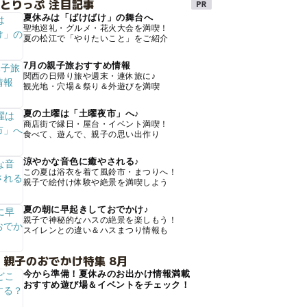
とりっぷ 注目記事
夏休みは「ばけばけ」の舞台へ
聖地巡礼・グルメ・花火大会を満喫！
夏の松江で「やりたいこと」をご紹介
7月の親子旅おすすめ情報
関西の日帰り旅や週末・連休旅に♪
観光地・穴場＆祭り＆外遊びを満喫
夏の土曜は「土曜夜市」へ♪
商店街で縁日・屋台・イベント満喫！
食べて、遊んで、親子の思い出作り
涼やかな音色に癒やされる♪
この夏は浴衣を着て風鈴市・まつりへ！
親子で絵付け体験や絶景を満喫しよう
夏の朝に早起きしておでかけ♪
親子で神秘的なハスの絶景を楽しもう！
スイレンとの違い＆ハスまつり情報も
 親子のおでかけ特集 8月
今から準備！夏休みのお出かけ情報満載
おすすめ遊び場＆イベントをチェック！