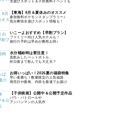
水遊びスポット＆子供無料イベントも
【東海】8月＆夏休みのオススメ
参加無料ポケモンスタンプラリー♪
気分爽快水遊びスポット情報も！
いこーよおすすめ【早割プラン】
ファミリー向け人気ホテルも！
旅行の予約は早めが断然お得♪
水分補給時は要注意！
直飲みしたペットボトル、
何日後まで飲んでも大丈夫？
お得いっぱい！2026夏の福袋特集
早い者勝ち！数量限定の人気福袋
発売日や価格、内容を最速でお届け
【子供映画】公開中＆公開予定作品
パウ・パトロールや
アンパンマンの人気作