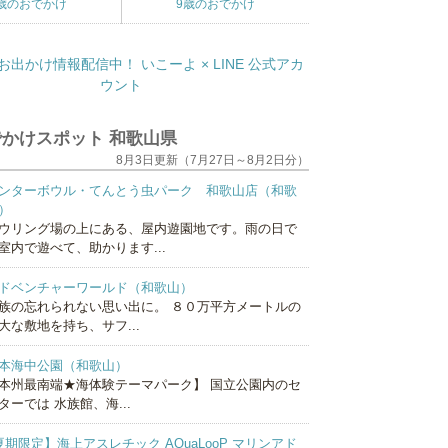
歳のおでかけ
9歳のおでかけ
かけスポット 和歌山県
8月3日更新（7月27日～8月2日分）
ンターボウル・てんとう虫パーク 和歌山店（和歌
）
ウリング場の上にある、屋内遊園地です。雨の日で
室内で遊べて、助かります...
ドベンチャーワールド（和歌山）
族の忘れられない思い出に。 ８０万平方メートルの
大な敷地を持ち、サフ...
本海中公園（和歌山）
本州最南端★海体験テーマパーク】 国立公園内のセ
ターでは 水族館、海...
夏期限定】海上アスレチック AQuaLooP マリンアド