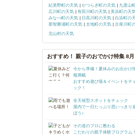
紀美野町の天気
かつらぎ町の天気
九度山
広川町の天気
有田川町の天気
美浜町の天
みなべ町の天気
日高川町の天気
白浜町の
那智勝浦町の天気
太地町の天気
古座川町
北山村の天気
おすすめ！ 親子のおでかけ特集 8月
今から準備！夏休みのお出かけ
報満載
おすすめ遊び場＆イベントをチ
ック！
全天候型スポットをチェック
屋内で一日たっぷり思いっきり
ぼう♪
その道のプロに教わる
こだわりの親子体験プログラム