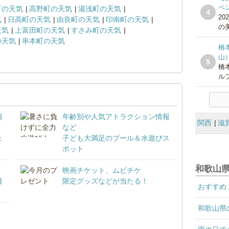
ベ
町の天気
高野町の天気
湯浅町の天気
4
20
気
日高町の天気
由良町の天気
印南町の天気
の美
天気
上富田町の天気
すさみ町の天気
の天気
串本町の天気
橋
山
5
橋
ルプ
情
年齢別や人気アトラクション情報
関西
滋
など
ェ
子ども大満足のプール＆水遊びス
ポット
和歌山
映画チケット、ムビチケ
遊
限定グッズなどが当たる！
おすすめ
和歌山県
！