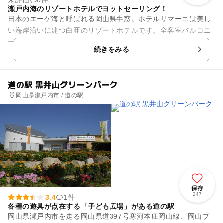
瀬戸内海のリゾートホテルでヨットセーリング！
日本のエーゲ海と呼ばれる岡山県牛窓。ホテルリマーニは美し
い海岸沿いに建つ白亜のリゾートホテルです。全客室バルコニ
ー付なので、思う存分瀬戸内の穏やかな海を眺めることができ
続きをみる
ます。 家族におすす...
道の駅 黒井山グリーンパーク
岡山県瀬戸内市 / 道の駅
保存
247
3.4
1件
各種の遊具が点在する「子ども広場」がある道の駅
岡山県瀬戸内市を走る岡山県道397号寒河本庄岡山線、岡山ブ