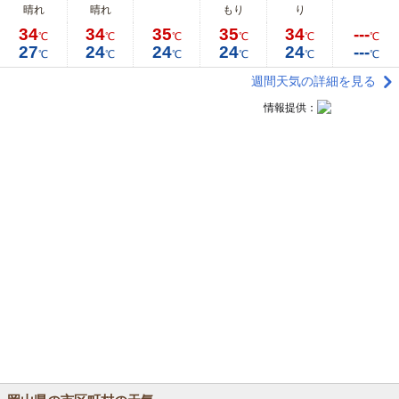
晴れ
晴れ
もり
り
34
34
35
35
34
---
℃
℃
℃
℃
℃
℃
27
24
24
24
24
---
℃
℃
℃
℃
℃
℃
週間天気の詳細を見る
情報提供：