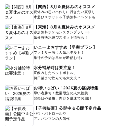
【関西】8月＆夏休みのオススメ
夏休みの思い出作りに行きたい夏祭り
水遊びスポット＆子供無料イベントも
【東海】8月＆夏休みのオススメ
参加無料ポケモンスタンプラリー♪
気分爽快水遊びスポット情報も！
いこーよおすすめ【早割プラン】
ファミリー向け人気ホテルも！
旅行の予約は早めが断然お得♪
水分補給時は要注意！
直飲みしたペットボトル、
何日後まで飲んでも大丈夫？
お得いっぱい！2026夏の福袋特集
早い者勝ち！数量限定の人気福袋
発売日や価格、内容を最速でお届け
【子供映画】公開中＆公開予定作品
パウ・パトロールや
アンパンマンの人気作