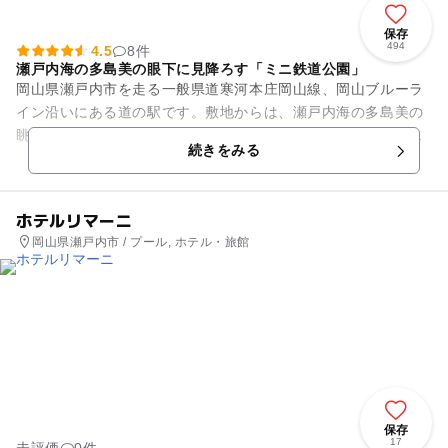
保存
494
4.5
8件
瀬戸内海の多島美の眼下に見降ろす「ミニ鉄道公園」
岡山県瀬戸内市を走る一般県道寒河本庄岡山線、岡山ブルーラ
イン沿いにある道の駅です。敷地からは、瀬戸内海の多島美の
眺望が広がり、岡山ブルーライン屈指の景観を誇っています。
続きをみる
敷地内の「ミニ鉄道公園」に...
ホテルリマーニ
岡山県瀬戸内市 / プール, ホテル・旅館
保存
17
未評価
0件