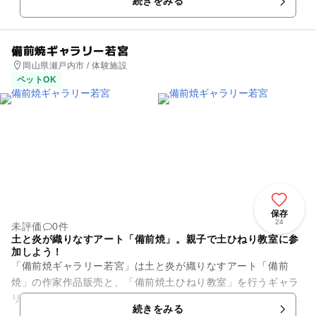
続きをみる
親しまれた佐竹徳氏の作品...
備前焼ギャラリー若宮
岡山県瀬戸内市 / 体験施設
ペットOK
保存
24
未評価
0件
土と炎が織りなすアート「備前焼」。親子で土ひねり教室に参
加しよう！
「備前焼ギャラリー若宮」は土と炎が織りなすアート「備前
焼」の作家作品販売と、「備前焼土ひねり教室」を行うギャラ
リーです。手作り教室として40年以上開講しており、個人はも
続きをみる
ちろん、子ども会などの団体...