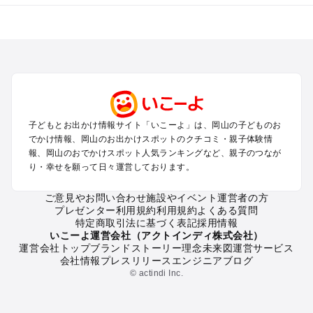
岡山のエリアからプール子ども連れのお出かけスポット
を探す
岡山・吉備路・玉野・牛窓のプールお出かけ
倉敷・瀬戸大橋・総社・井笠のプールお出かけ
蒜山・津山・美作三湯のプールお出かけ
高梁・新見・吉備高原のプールお出かけ
子どもとお出かけ情報サイト「いこーよ」は、岡山の子どものお
岡山の定番お出かけスポット
でかけ情報、岡山のお出かけスポットのクチコミ・親子体験情
岡山の遊園地
報、岡山のおでかけスポット人気ランキングなど、親子のつなが
り・幸せを願って日々運営しております。
岡山の動物園
岡山のバーベキュー
ご意見やお問い合わせ
施設やイベント運営者の方
岡山の釣り
プレゼンター利用規約
利用規約
よくある質問
岡山の牧場
特定商取引法に基づく表記
採用情報
岡山のプール
いこーよ運営会社（アクトインディ株式会社）
運営会社トップ
ブランドストーリー
理念
未来図
運営サービス
岡山のアスレチック
会社情報
プレスリリース
エンジニアブログ
岡山の公園・総合公園
© actindi Inc.
岡山の観光