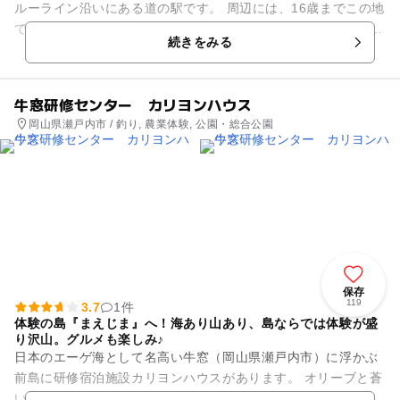
ルーライン沿いにある道の駅です。 周辺には、16歳までこの地
で暮らした竹久夢二の生家があります。 敷地は自然豊かな公園
続きをみる
となっており、...
牛窓研修センター カリヨンハウス
岡山県瀬戸内市 / 釣り, 農業体験, 公園・総合公園
保存
119
3.7
1件
体験の島『まえじま』へ！海あり山あり、島ならでは体験が盛
り沢山。グルメも楽しみ♪
日本のエーゲ海として名高い牛窓（岡山県瀬戸内市）に浮かぶ
前島に研修宿泊施設カリヨンハウスがあります。 オリーブと蒼
い海の織りなすのどかな瀬戸の風景は息をのむ美しさです。 20