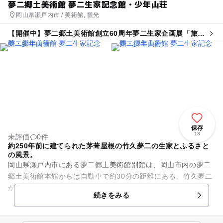
夢二郷土美術館 夢二生家記念館・少年山荘
岡山県瀬戸内市 / 美術館, 観光
【開催中】夢二郷土美術館創立60周年夢二生家企画展「旅の
巻」
保存
13
未評価
0件
約250年前に建てられた茅葺屋根の竹久夢二の生家とふるさと
の風景。
岡山県瀬戸内市にある夢二郷土美術館別館は、岡山市内の夢二
郷土美術館本館からは自動車で約30分の距離にある、竹久夢二
が生まれた茅葺屋根の生家と夢二が東京に建てたアトリエを再
続きをみる
現した「少年山荘」で作品...