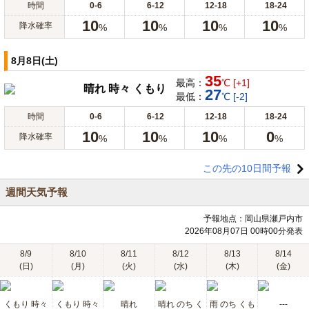
時間
0-6
6-12
12-18
18-24
10
10
10
10
降水確率
%
%
%
%
8月8日(土)
35
最高：
℃ [+1]
晴れ 時々 くもり
27
最低：
℃ [-2]
時間
0-6
6-12
12-18
18-24
10
10
10
0
降水確率
%
%
%
%
この先の10日間予報
週間天気予報
予報地点：岡山県瀬戸内市
2026年08月07日 00時00分発表
8/9
8/10
8/11
8/12
8/13
8/14
(日)
(月)
(火)
(水)
(木)
(金)
くもり 時々
くもり 時々
晴れ
晴れ のち く
雨 のち くも
---