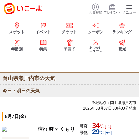
会員登録
プレゼント
メニュー
スポット
イベント
チケット
クーポン
ランキング
おでかけ
年齢別
特集
子育て
観光
ニュース
岡山県瀬戸内市の天気
今日・明日の天気
予報地点：岡山県瀬戸内市
2026年08月07日 00時00分発表
8月7日(金)
34
最高：
℃ [-1]
晴れ 時々 くもり
29
最低：
℃ [+4]