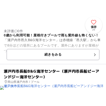
保存
25
未評価
0件
0歳から利用可能！屋根付きプールで雨も紫外線も怖くない！
「瀬戸内市邑久B&G海洋センター」は赤穂線「邑久駅」から車
で8分ほどの場所にあるプールです。屋外にありますが屋根が
ついていますので、雨でも泳ぐことが出来ます。プールは全長
続きをみる
25メートル水深110～...
瀬戸内市長船B&G海洋センター（瀬戸内市長船ビーア
ンドジー海洋センター）
岡山県瀬戸内市 / プール