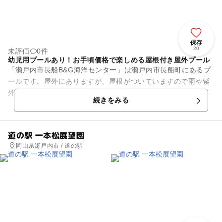
保存
20
未評価
0件
幼児用プールあり！お手頃価格で楽しめる屋根付き屋外プール
「瀬戸内市長船B&G海洋センター」は瀬戸内市長船町にあるプ
ールです。屋外にありますが、屋根がついていますので雨や紫
外線を恐れずに楽しめます。場内には全長10メートル水深50～
続きをみる
60センチメートルの...
道の駅 一本松展望園
岡山県瀬戸内市 / 道の駅