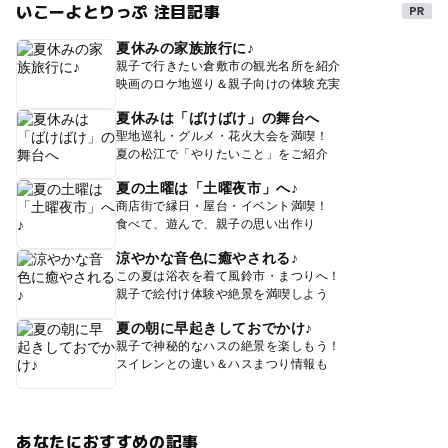
いこーよとりっぷ 注目記事
夏休みの家族旅行に♪
親子で行きたい倉敷市の観光名所を紹介
映画のロケ地巡り＆親子向けの体験充実
夏休みは「ばけばけ」の舞台へ
聖地巡礼・グルメ・花火大会を満喫！
夏の松江で「やりたいこと」をご紹介
夏の土曜は「土曜夜市」へ♪
商店街で縁日・屋台・イベント満喫！
食べて、遊んで、親子の思い出作り
涼やかな音色に癒やされる♪
この夏は浴衣を着て風鈴市・まつりへ！
親子で絵付け体験や絶景を満喫しよう
夏の朝に早起きしておでかけ♪
親子で神秘的なハスの絶景を楽しもう！
スイレンとの違い＆ハスまつり情報も
あなたにおすすめの記事