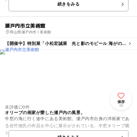
続きをみる
0名収容の宿...
瀬戸内市立美術館
岡山県瀬戸内市 / 美術館
【開催中】特別展「小松宏誠展 光と影のモビール 海がのぼ
る空がふる」
保存
16
未評価
0件
オリーブの画家が愛した瀬戸内の風景。
牛窓の海に行く途中にある美術館。瀬戸内市出身の洋画家であ
る佐竹徳氏の作品を中心に展示がされている。牛窓オリーブ園
を拠点に30年以上の制作を続けて、「オリーブの画家」として