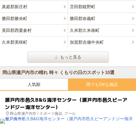
真庭郡新庄村
苫田郡鏡野町
勝田郡勝央町
勝田郡奈義町
英田郡西粟倉村
久米郡久米南町
久米郡美咲町
加賀郡吉備中央町
もっと見る
岡山県瀬戸内市の晴れ 時々 くもりの日のスポット10選
人気順
雨でもOKな施設
瀬戸内市邑久B&G海洋センター（瀬戸内市邑久ビーア
ンドジー海洋センター）
岡山県瀬戸内市 / スポーツ施設, プール