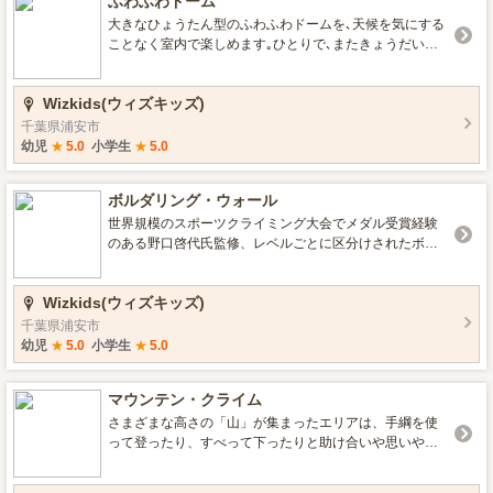
ふわふわドーム
大きなひょうたん型のふわふわドームを､天候を気にする
ことなく室内で楽しめます｡ひとりで､またきょうだいや
友だちととんだり跳ねたりすべったり､鬼ごっこも楽しめ
ます｡
Wizkids(ウィズキッズ)
千葉県浦安市
幼児
★
5.0
小学生
★
5.0
ボルダリング・ウォール
世界規模のスポーツクライミング大会でメダル受賞経験
のある野口啓代氏監修、レベルごとに区分けされたボル
ダリングウォールで、お子さまの筋力やバランス感覚、
判断力を養うことができます。
Wizkids(ウィズキッズ)
千葉県浦安市
幼児
★
5.0
小学生
★
5.0
マウンテン・クライム
さまざまな高さの「山」が集まったエリアは、手綱を使
って登ったり、すべって下ったりと助け合いや思いやり
の心を育みます。