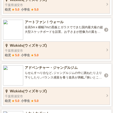
千葉県浦安市
幼児
★
5.0
小学生
★
5.0
アートファン！ウォール
全高5m x 横幅7mの黒板とガラスでできた国内最大級の超
大型スケッチボードを設置。お子さまが想像力の翼を広
げて自由に絵をかくことができます。
Wizkids(ウィズキッズ)
千葉県浦安市
幼児
★
5.0
小学生
★
5.0
アドベンチャー・ジャングルジム
らせんすべり台など､ジャングルジムの中に跳ねたり上り
下りしたり､バランス感覚を養う遊具が満載｡｢狭いところ
好き｣の冒険心を満たしながら、思い切りカラダを動かせ
ます｡
Wizkids(ウィズキッズ)
千葉県浦安市
幼児
★
5.0
小学生
★
5.0