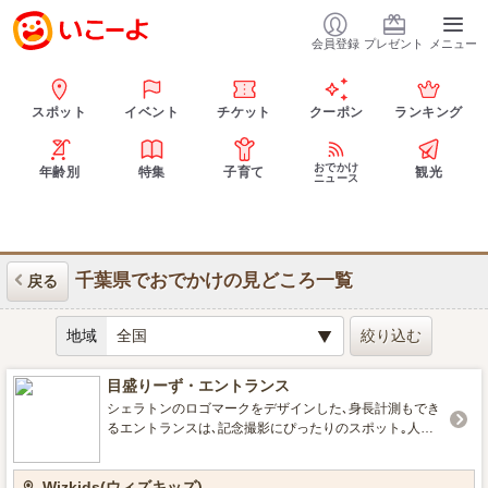
会員登録
プレゼント
メニュー
スポット
イベント
チケット
クーポン
ランキング
おでかけ
年齢別
特集
子育て
観光
ニュース
千葉県でおでかけの見どころ一覧
戻る
地域
目盛りーず・エントランス
シェラトンのロゴマークをデザインした､身長計測もでき
るエントランスは､記念撮影にぴったりのスポット｡人工
芝敷きの外廊下では､ひと休みしたりスケッチボードで楽
しめます｡
Wizkids(ウィズキッズ)