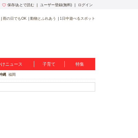
保存/あとで読む
ユーザー登録(無料)
ログイン
雨の日でもOK
動物とふれあう
1日中遊べるスポット
かけニュース
子育て
特集
沖縄
福岡