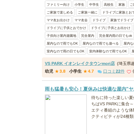
ファミリー向け
小学生
中学生
高校生
家族
ご
ご家族で楽しめる
ご家族一緒に
ドライブに家族とお
ママ友お出かけ
ママ友会
ドライブ
家族でドライブ
ドライブに子供とおでかけ
ドライブに子供とお出かけ
子供向け屋内遊園地
完全屋内
完全屋内雨の日でもok
屋内なので雨でもOK
屋内なので雨でも遊べる
屋内な
室内なので雨の日でもOK
室内体験なので雨でもOK
VS PARK イオンレイクタウンmori店
(埼玉県
幼児
★
3.8
小学生
★
4.7
口コミ
22
件
雨も猛暑も安心！夏休みは快適な屋内"ヤ
待ちに待った楽しい夏
ちはVS PARKに集合
エティ番組のような体験
クティビティが24種類以