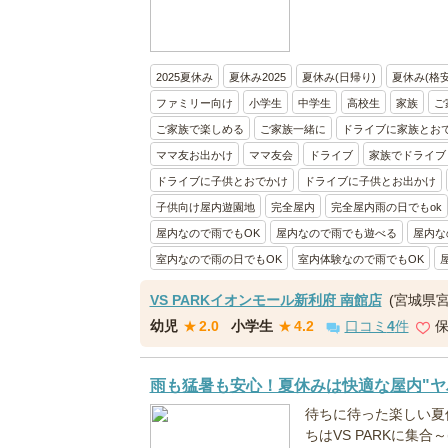
2025夏休み
夏休み2025
夏休み(日帰り)
夏休み(格安
ファミリー向け
小学生
中学生
高校生
家族
ご
ご家族で楽しめる
ご家族一緒に
ドライブに家族とお
ママ友お出かけ
ママ友会
ドライブ
家族でドライブ
ドライブに子供とおでかけ
ドライブに子供とお出かけ
子供向け屋内遊園地
完全屋内
完全屋内雨の日でもok
屋内なので雨でもOK
屋内なので雨でも遊べる
屋内な
室内なので雨の日でもOK
室内体験なので雨でもOK
VS PARKイオンモール新利府 南館店
(宮城県
幼児
★
2.0
小学生
★
4.2
口コミ
4
件
雨も猛暑も安心！夏休みは快適な屋内"ヤ
待ちに待った楽しい夏
ちはVS PARKに集合