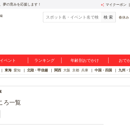
、夢の育みを応援します！
マイクーポン
春休み
イベント
ランキング
年齢別おでかけ
おで
東海
愛知
北陸・甲信越
関西
大阪
京都
兵庫
中国・四国
九州・
覧
ころ一覧