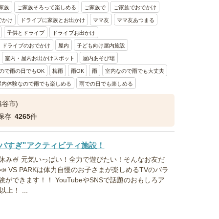
家族
ご家族そろって楽しめる
ご家族で
ご家族でおでかけ
でかけ
ドライブに家族とお出かけ
ママ友
ママ友あつまる
子供とドライブ
ドライブお出かけ
ドライブのおでかけ
屋内
子ども向け屋内施設
室内・屋内お出かけスポット
屋内あそび場
ので雨の日でもOK
梅雨
雨OK
雨
室内なので雨でも大丈夫
屋内体験なので雨でも楽しめる
雨での日でも楽しめる
越谷市)
保存
4265
件
バすぎ"アクティビティ施設！
休み🍧 元気いっぱい！全力で遊びたい！そんなお友だ
～📣 VS PARKは体力自慢のお子さまが楽しめるTVのバラ
ができます！！ YouTubeやSNSで話題のおもしろア
上！ ...