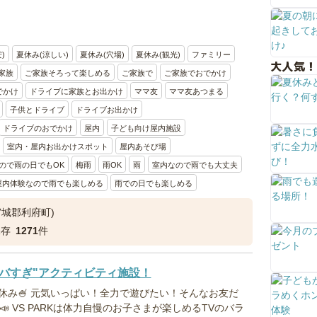
)
夏休み(涼しい)
夏休み(穴場)
夏休み(観光)
ファミリー
大人気！
家族
ご家族そろって楽しめる
ご家族で
ご家族でおでかけ
でかけ
ドライブに家族とお出かけ
ママ友
ママ友あつまる
子供とドライブ
ドライブお出かけ
ドライブのおでかけ
屋内
子ども向け屋内施設
室内・屋内お出かけスポット
屋内あそび場
ので雨の日でもOK
梅雨
雨OK
雨
室内なので雨でも大丈夫
屋内体験なので雨でも楽しめる
雨での日でも楽しめる
宮城郡利府町)
保存
1271
件
バすぎ"アクティビティ施設！
休み🍧 元気いっぱい！全力で遊びたい！そんなお友だ
～📣 VS PARKは体力自慢のお子さまが楽しめるTVのバラ