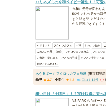
ハリネズミの令和ベイビー誕生！！可愛
令和に元号が変わりあ
5/2生まれの男女の双子
ｇと36ｇ💛 まだま
かり授乳できてすくすく成
ハリネズミ
フクロウカフェ
令和
かわいい動物
ふれあい体験
池袋
フクロウカフェ東京
フクロウカ
ご家族で楽しめる
小さなお子様
ちいさい子供でも楽
動物とのふれあい
あうるぱーく フクロウカフェ池袋
(東京都豊島
幼児
★
3.7
小学生
★
4.2
口コミ
14
件
狙い目は『土曜日』！？実は快適に遊べる土曜
VS PARK ららぽー
ージがある土曜日ですが