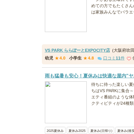
めての方でもたくさん
は家族みんなでバラエティ
VS PARK ららぽーとEXPOCITY店
(大阪府吹田
幼児
★
4.0
小学生
★
4.8
口コミ
11
件
雨も猛暑も安心！夏休みは快適な屋内"ヤ
待ちに待った楽しい夏
ちはVS PARKに集合
エティ番組のような体験
クティビティが24種類以
2025夏休み
夏休み2025
夏休み(日帰り)
夏休み(格安