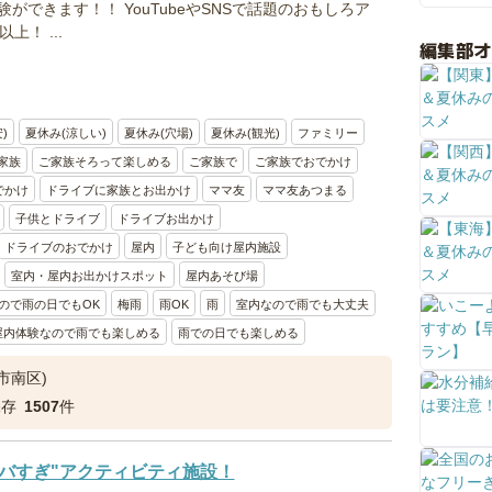
ができます！！ YouTubeやSNSで話題のおもしろア
上！ ...
編集部
)
夏休み(涼しい)
夏休み(穴場)
夏休み(観光)
ファミリー
家族
ご家族そろって楽しめる
ご家族で
ご家族でおでかけ
でかけ
ドライブに家族とお出かけ
ママ友
ママ友あつまる
子供とドライブ
ドライブお出かけ
ドライブのおでかけ
屋内
子ども向け屋内施設
室内・屋内お出かけスポット
屋内あそび場
ので雨の日でもOK
梅雨
雨OK
雨
室内なので雨でも大丈夫
屋内体験なので雨でも楽しめる
雨での日でも楽しめる
市南区)
保存
1507
件
バすぎ"アクティビティ施設！