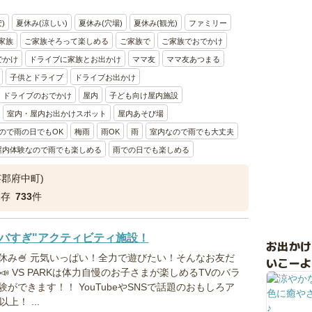
)
夏休み(涼しい)
夏休み(穴場)
夏休み(観光)
ファミリー
家族
ご家族そろって楽しめる
ご家族で
ご家族でおでかけ
でかけ
ドライブに家族とお出かけ
ママ友
ママ友あつまる
子供とドライブ
ドライブお出かけ
ドライブのおでかけ
屋内
子ども向け屋内施設
室内・屋内お出かけスポット
屋内あそび場
ので雨の日でもOK
梅雨
雨OK
雨
室内なので雨でも大丈夫
屋内体験なので雨でも楽しめる
雨での日でも楽しめる
芸郡府中町)
保存
733
件
バすぎ"アクティビティ施設！
お出か
休み🍧 元気いっぱい！全力で遊びたい！そんなお友だ
いこーよ
～📣 VS PARKは体力自慢のお子さまが楽しめるTVのバラ
ができます！！ YouTubeやSNSで話題のおもしろア
上！ ...