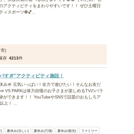
のアクティビティをまわりやすいです！！ ぜひ土曜日
スポーツ⚽🏀...
市)
保存
4213
件
バすぎ"アクティビティ施設！
休み🍧 元気いっぱい！全力で遊びたい！そんなお友だ
～📣 VS PARKは体力自慢のお子さまが楽しめるTVのバラ
ができます！！ YouTubeやSNSで話題のおもしろア
上！ ...
)
夏休み(涼しい)
夏休み(穴場)
夏休み(観光)
ファミリー