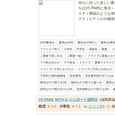
待ちに待った楽しい夏
ちはVS PARKに集合
エティ番組のような体験
クティビティが24種類以
2025夏休み
夏休み2025
夏休み(日帰り)
夏休み(格安
ファミリー向け
小学生
中学生
高校生
家族
ご
ご家族で楽しめる
ご家族一緒に
ドライブに家族とお
ママ友お出かけ
ママ友会
ドライブ
家族でドライブ
ドライブに子供とおでかけ
ドライブに子供とお出かけ
子供向け屋内遊園地
完全屋内
完全屋内雨の日でもok
屋内なので雨でもOK
屋内なので雨でも遊べる
屋内な
室内なので雨の日でもOK
室内体験なので雨でもOK
VS PARK WITH G ららぽーと福岡店
(福岡県
幼児
★
3.0
小学生
★
4.1
口コミ
3
件