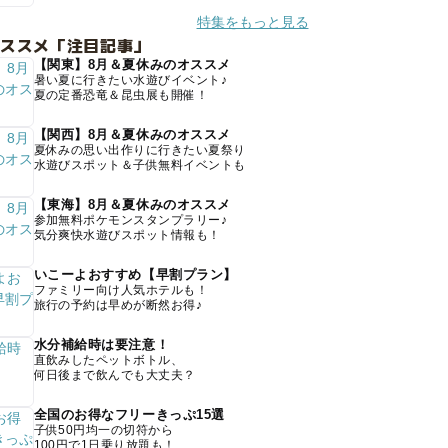
特集をもっと見る
オススメ「注目記事」
【関東】8月＆夏休みのオススメ
暑い夏に行きたい水遊びイベント♪
夏の定番恐竜＆昆虫展も開催！
【関西】8月＆夏休みのオススメ
夏休みの思い出作りに行きたい夏祭り
水遊びスポット＆子供無料イベントも
【東海】8月＆夏休みのオススメ
参加無料ポケモンスタンプラリー♪
気分爽快水遊びスポット情報も！
いこーよおすすめ【早割プラン】
ファミリー向け人気ホテルも！
旅行の予約は早めが断然お得♪
水分補給時は要注意！
直飲みしたペットボトル、
何日後まで飲んでも大丈夫？
全国のお得なフリーきっぷ15選
子供50円均一の切符から
100円で1日乗り放題も！