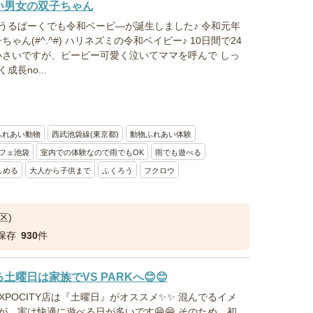
い男女の双子ちゃん
うるぱーくでも令和ベービ―が誕生しました♪ 令和元年
ちゃん(#^.^#) ハリネズミの令和ベイビー♪ 10日間で24
だ小さいですが、ピーピー可愛く泣いてママを呼んで しっ
長no...
ふれあい動物
西武池袋線(東京都)
動物ふれあい体験
フェ池袋
室内での体験なので雨でもOK
雨でも遊べる
しめる
大人から子供まで
ふくろう
フクロウ
区)
保存
930
件
日は家族でVS PARKへ😊😊
とEXPOCITY店は『土曜日』がオススメ✨✨ 混んでるイメ
、実は快適に遊べる日が多いです😁😁 そのため、初