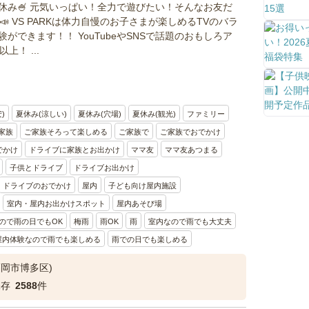
休み🍧 元気いっぱい！全力で遊びたい！そんなお友だ
～📣 VS PARKは体力自慢のお子さまが楽しめるTVのバラ
ができます！！ YouTubeやSNSで話題のおもしろア
上！ ...
)
夏休み(涼しい)
夏休み(穴場)
夏休み(観光)
ファミリー
家族
ご家族そろって楽しめる
ご家族で
ご家族でおでかけ
でかけ
ドライブに家族とお出かけ
ママ友
ママ友あつまる
子供とドライブ
ドライブお出かけ
ドライブのおでかけ
屋内
子ども向け屋内施設
室内・屋内お出かけスポット
屋内あそび場
ので雨の日でもOK
梅雨
雨OK
雨
室内なので雨でも大丈夫
屋内体験なので雨でも楽しめる
雨での日でも楽しめる
福岡市博多区)
保存
2588
件