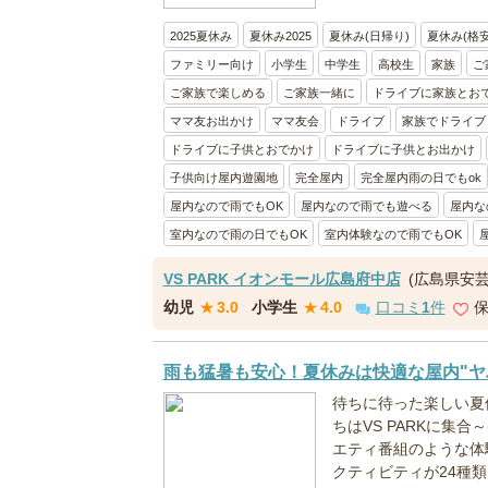
2025夏休み
夏休み2025
夏休み(日帰り)
夏休み(格安
ファミリー向け
小学生
中学生
高校生
家族
ご
ご家族で楽しめる
ご家族一緒に
ドライブに家族とお
ママ友お出かけ
ママ友会
ドライブ
家族でドライブ
ドライブに子供とおでかけ
ドライブに子供とお出かけ
子供向け屋内遊園地
完全屋内
完全屋内雨の日でもok
屋内なので雨でもOK
屋内なので雨でも遊べる
屋内な
室内なので雨の日でもOK
室内体験なので雨でもOK
VS PARK イオンモール広島府中店
(広島県安
幼児
★
3.0
小学生
★
4.0
口コミ
1
件
雨も猛暑も安心！夏休みは快適な屋内"ヤ
待ちに待った楽しい夏
ちはVS PARKに集合
エティ番組のような体験
クティビティが24種類以