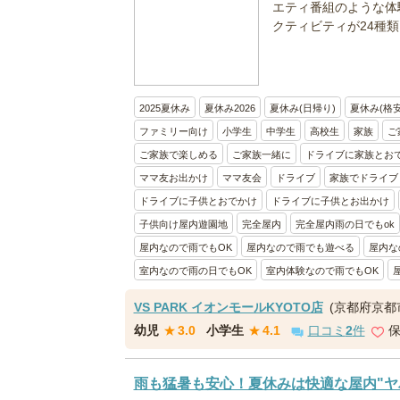
エティ番組のような体験
クティビティが24種類以
2025夏休み
夏休み2026
夏休み(日帰り)
夏休み(格安
ファミリー向け
小学生
中学生
高校生
家族
ご
ご家族で楽しめる
ご家族一緒に
ドライブに家族とお
ママ友お出かけ
ママ友会
ドライブ
家族でドライブ
ドライブに子供とおでかけ
ドライブに子供とお出かけ
子供向け屋内遊園地
完全屋内
完全屋内雨の日でもok
屋内なので雨でもOK
屋内なので雨でも遊べる
屋内な
室内なので雨の日でもOK
室内体験なので雨でもOK
VS PARK イオンモールKYOTO店
(京都府京都
幼児
★
3.0
小学生
★
4.1
口コミ
2
件
雨も猛暑も安心！夏休みは快適な屋内"ヤ