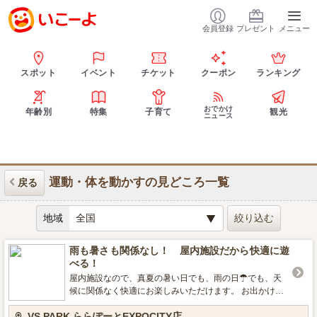
会員登録
プレゼント
メニュー
スポット
イベント
チケット
クーポン
ランキング
おでかけ
年齢別
特集
子育て
観光
ニュース
運動・体を動かすの見どころ一覧
戻る
地域
雨も暑さも関係なし！ 屋内施設だから快適に遊
べる！
屋内施設なので、真夏の暑い日でも、雨の日☂でも、天
候に関係なく快適にお楽しみいただけます。 お出かけの
予定を変えなくても大丈夫。 涼しい屋内で、思いっきり
VS PARK ららぽーとEXPOCITY店
体を動かそう！🤾‍♀️