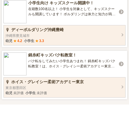
小学生向け キッズスクール開講中！
在籍数100名以上！ 小学生を対象として、キッズスクー
ルも開講しています！ ボルダリングは体力と知力が両方
身につくため、サブスポーツとしてもオススメ。 全国で
ボルダリングジムを展開しており、安心で楽しい習い事
ディーボルダリング沖縄豊崎
を行っています。 体験会を随時開催しています！ 詳しく
はこちら https://www.d-b-c.jp/top/kids_okinawa/
沖縄県豊見城市
幼児
★
4.2
小学生
★
3.3
錦糸町キッズバク転教室！
バク転をしてみたい小学生あつまれ！ 錦糸町キッズバク
転教室！は、ホイス・グレイシー柔術アカデミー東京内
で開催されているバク転専門の習い事教室です。 小学生
は誰でも参加可能！（身長・体重の制限はあります） 入
ホイス・グレイシー柔術アカデミー東京
会金は無し、１クラス毎の申し込みなので、気軽にやっ
てみることができます。 1度やってみて続けられそうなら
東京都墨田区
回数券がお得！ 厚さ20cmのマットに向かってバク転にチ
幼児
未評価
小学生
未評価
ャレンジしてみよう！