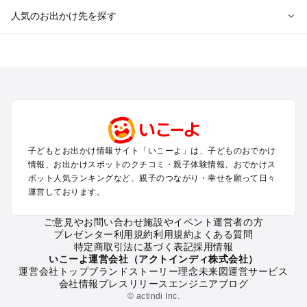
人気のお出かけ先を探す
全国からプール子連れおでかけスポットを探す
北海道･東北のプールおでかけ
北陸･甲信越のプールおでかけ
関東のプールおでかけ
東海のプールおでかけ
関西のプールおでかけ
中国･四国のプールおでかけ
子どもとお出かけ情報サイト「いこーよ」は、子どものおでかけ
九州･沖縄のプールおでかけ
情報、お出かけスポットのクチコミ・親子体験情報、おでかけス
ポット人気ランキングなど、親子のつながり・幸せを願って日々
運営しております。
定番お出かけスポット
遊園地
ご意見やお問い合わせ
施設やイベント運営者の方
動物園
プレゼンター利用規約
利用規約
よくある質問
バーベキュー
特定商取引法に基づく表記
採用情報
釣り
いこーよ運営会社（アクトインディ株式会社）
運営会社トップ
ブランドストーリー
理念
未来図
運営サービス
牧場
会社情報
プレスリリース
エンジニアブログ
プール
© actindi Inc.
アスレチック