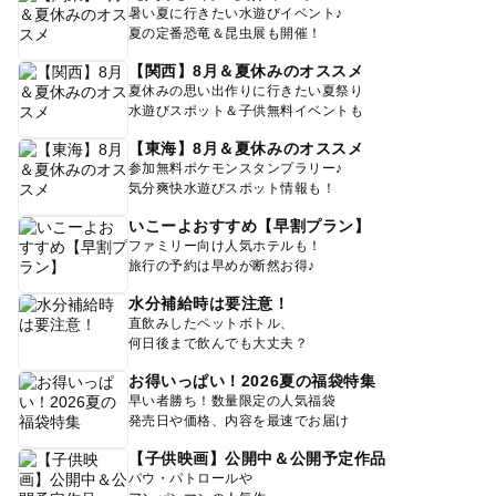
暑い夏に行きたい水遊びイベント♪
夏の定番恐竜＆昆虫展も開催！
【関西】8月＆夏休みのオススメ
夏休みの思い出作りに行きたい夏祭り
水遊びスポット＆子供無料イベントも
【東海】8月＆夏休みのオススメ
参加無料ポケモンスタンプラリー♪
気分爽快水遊びスポット情報も！
いこーよおすすめ【早割プラン】
ファミリー向け人気ホテルも！
旅行の予約は早めが断然お得♪
水分補給時は要注意！
直飲みしたペットボトル、
何日後まで飲んでも大丈夫？
お得いっぱい！2026夏の福袋特集
早い者勝ち！数量限定の人気福袋
発売日や価格、内容を最速でお届け
【子供映画】公開中＆公開予定作品
パウ・パトロールや