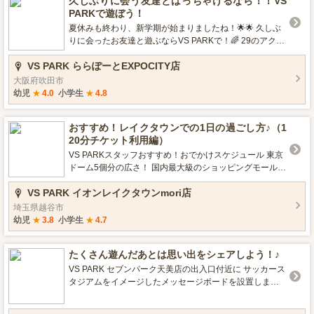
久しぶりに会う友達とはっちゃけるなら！！VS
PARKで遊ぼう！
夏休みも終わり、新学期が始まりましたね！🌟🌟 久しぶ
りに会ったお友達と遊ぶならVS PARKで！🌈 29のアクテ
ィビティで勝負してみませんか？🏃🏻‍♂️🏃🏻‍♀️ VS PARKで
VS PARK ららぽーとEXPOCITY店
は、無料でプラス30分遊べるキャンペーンを行っていま
す！🔥 他にも、お得な情報やアクティビティについて配
大阪府吹田市
信していくので、保存💓してチェックしてみてくださ
幼児
★
4.0
小学生
★
4.8
い！
おすすめ！レイクタウンでの1日の過ごし方♪（1
20分チケット利用編）
VS PARKスタッフおすすめ！おでかけスケジュール 東京
ドーム5個分の広さ！ 国内最大級のショッピングモール
【イオンレイクタウン】や 周辺施設でのおすすめの過ご
VS PARK イオンレイクタウンmori店
し方をご紹介いたします！
埼玉県越谷市
幼児
★
3.8
小学生
★
4.7
たくさん遊んだあとは思い出をシェアしよう！♪
VS PARK セブンパーク天美店の出入口付近に サッカース
タジアムをイメージしたメッセージボードを設置しまし
た✨ たくさん遊んだあとは、メッセージで思い出をシェ
アしよう！