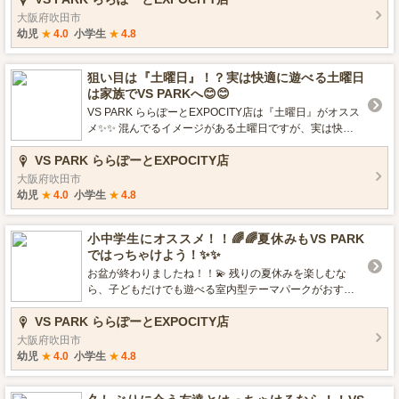
大阪府吹田市
幼児
★
4.0
小学生
★
4.8
狙い目は『土曜日』！？実は快適に遊べる土曜日
は家族でVS PARKへ😊😊
VS PARK ららぽーとEXPOCITY店は『土曜日』がオスス
メ✨✨ 混んでるイメージがある土曜日ですが、実は快適
に遊べる日が多いです😁😁 そのため、初めての方でもた
VS PARK ららぽーとEXPOCITY店
くさんのアクティビティをまわりやすいです！！ ぜひ土
曜日は家族みんなでバラエティスポーツ⚽🏀を楽しも
大阪府吹田市
う！！
幼児
★
4.0
小学生
★
4.8
小中学生にオススメ！！🌈🌈夏休みもVS PARK
ではっちゃけよう！✨✨
お盆が終わりましたね！！💫 残りの夏休みを楽しむな
ら、子どもだけでも遊べる室内型テーマパークがおすす
め！！✨✨ VS PARKはお子様だけでも安心安全に、思い
VS PARK ららぽーとEXPOCITY店
っきり遊べるポイントがたくさんあるんです！🔥🔥 そん
なオススメポイントをご紹介します！！📣📣
大阪府吹田市
幼児
★
4.0
小学生
★
4.8