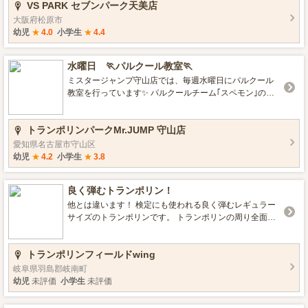
VS PARK セブンパーク天美店
大阪府松原市
幼児
★
4.0
小学生
★
4.4
水曜日 🏃パルクール教室🏃
ミスタージャンプ守山店では、毎週水曜日にパルクール
教室を行っています✨ パルクールチーム｢スペモン｣の皆
さんが守山店のプライベートゾーンを使って開講してい
る教室になります。 トランポリンや安全に着地できるマ
トランポリンパークMr.JUMP 守山店
ット・飛び込みの練習に最適なスポンジプールなどを使
って楽しくパルクールを学びませんか？ ↓↓↓概要・参加の
愛知県名古屋市守山区
申し込みはこちらから！↓↓↓ https://docs.google.com/form
幼児
★
4.2
小学生
★
3.8
s/d/e/1FAIpQLSfSTKc413absctDTkXklhrOcNmvKtVb1UC
z45b9AE1MTGhcqA/viewform
良く弾むトランポリン！
他とは違います！ 検定にも使われる良く弾むレギュラー
サイズのトランポリンです。 トランポリンの周り全面が
柔らかいマットになっていますので、安全で良く弾むの
でとにかく楽しいです！ あなたはブレずに連続20回跳ぶ
トランポリンフィールドwing
事ができますか？是非チャレンジしてみてください。
岐阜県羽島郡岐南町
幼児
未評価
小学生
未評価