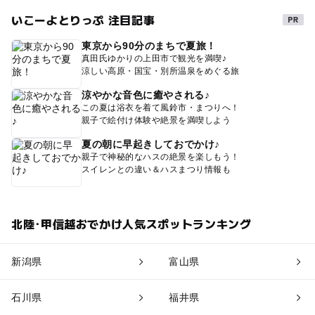
いこーよとりっぷ 注目記事
東京から90分のまちで夏旅！
真田氏ゆかりの上田市で観光を満喫♪
涼しい高原・国宝・別所温泉をめぐる旅
涼やかな音色に癒やされる♪
この夏は浴衣を着て風鈴市・まつりへ！
親子で絵付け体験や絶景を満喫しよう
夏の朝に早起きしておでかけ♪
親子で神秘的なハスの絶景を楽しもう！
スイレンとの違い＆ハスまつり情報も
北陸･甲信越おでかけ人気スポットランキング
新潟県
富山県
石川県
福井県