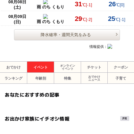
08月08日
31
26
℃
[-1]
℃
[0]
雨 のち くもり
(土)
08月09日
29
25
℃
[-2]
℃
[-1]
雨 のち くもり
(日)
降水確率・週間天気をみる
情報提供：
オンライン
おでかけ
イベント
チケット
クーポン
イベント
おでかけ
ランキング
年齢別
特集
子育て
ニュース
あなたにおすすめの記事
お出かけ家族にイチオシ情報