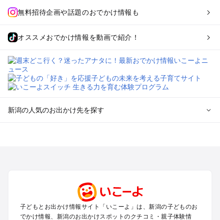
無料招待企画や話題のおでかけ情報も
オススメおでかけ情報を動画で紹介！
新潟の人気のお出かけ先を探す
新潟のエリアからプール子ども連れのお出かけスポット
を探す
新潟・新発田・月岡・阿賀野川のプールお出かけ
上越・妙高・糸魚川のプールお出かけ
長岡・柏崎・寺泊・魚沼（湯之谷）のプールお出かけ
越後湯沢・苗場のプールお出かけ
燕・三条・弥彦・岩室のプールお出かけ
子どもとお出かけ情報サイト「いこーよ」は、新潟の子どものお
南魚沼（六日町）・十日町・松之山・津南のプールお出かけ
でかけ情報、新潟のお出かけスポットのクチコミ・親子体験情