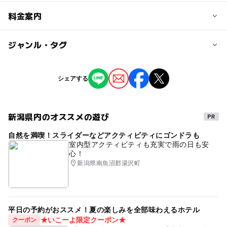
定員
料金案内
10人
子供の料金詳細
ジャンル・タグ
定員詳細
子ども1名 2,000円(税込)
最少催行人員:3名
※おしごとの報酬を含む
タグ
シェアする
※最少催行人数に満たない場合は体験を中止させて頂くこ
海と日本PROJECT
とがございます。予めご了承ください。
新潟県内のオススメの遊び
対象年齢
小学生
自然を満喫！スライダーなどアクティビティにゴンドラも
室内型アクティビティも充実で雨の日も安
心！
予約/応募
新潟県南魚沼郡湯沢町
予約必要
最終応募締切 2023-11-5(日)
平日の予約がおススメ！夏の楽しみを全部味わえるホテル
注意・制限事項
★いこーよ限定クーポン★
クーポン
※子ども向け体験プログラムですが、受付は保護者同伴で