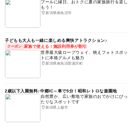
プールに縁日、おトクに夏の家族旅行を楽し
お願いいたします。
もう！
新潟県南魚沼市
予約ページ
予約はこちらから
子どもも大人も一緒に楽しめる爽快アトラクション♪
家族で使える！施設利用券が割引
クーポン
世界最大級ロープウェイ、映えフォトスポッ
トに本格グルメも魅力
新潟県南魚沼郡湯沢町
2歳以下入園無料♪中郷IC～車で5分！昭和レトロな遊園地
自然豊か、広い敷地で家族のおでかけにぴっ
たりなスポットです
新潟県上越市