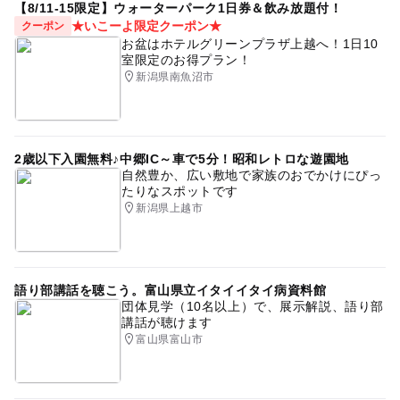
【8/11-15限定】ウォーターパーク1日券＆飲み放題付！
★いこーよ限定クーポン★
クーポン
お盆はホテルグリーンプラザ上越へ！1日10
室限定のお得プラン！
新潟県南魚沼市
2歳以下入園無料♪中郷IC～車で5分！昭和レトロな遊園地
自然豊か、広い敷地で家族のおでかけにぴっ
たりなスポットです
新潟県上越市
語り部講話を聴こう。富山県立イタイイタイ病資料館
団体見学（10名以上）で、展示解説、語り部
講話が聴けます
富山県富山市