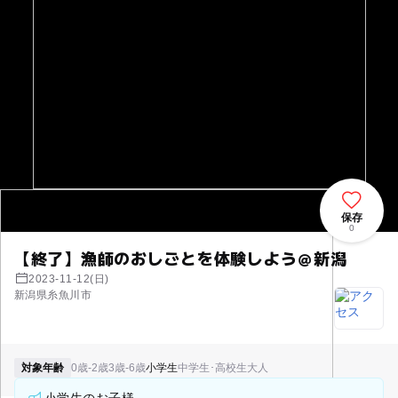
保存
0
【終了】漁師のおしごとを体験しよう＠新潟
2023-11-12(日)
新潟県糸魚川市
対象年齢
0歳-2歳
3歳-6歳
小学生
中学生･高校生
大人