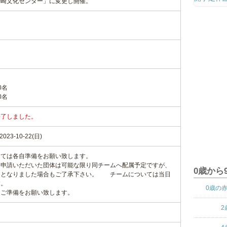
母崎文化センター」に変更し開催。
0名
0名
終了しました。
23-10-22(日)
しては各自準備をお願い致します。
、申請いただいた団体は可能な限り同チームへ配属予定ですが、
0歳から
ととなりました場合もご了承下さい。 チームについては当日
す。
0歳の
うご準備をお願い致します。
2