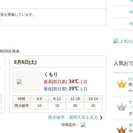
4
6
対策を実施しています。
底
8
12時00分発表
8月8日(土)
人気おで
くもり
の
34℃
最高[前日差]
[-2]
県
1
29℃
最低[前日差]
[-1]
ん
時間
0-6
6-12
12-18
18-24
サ
降水確率
10
10
30
30
「
2
タ
降水確率・週間天気を見る
情報提供：
伊
今
3