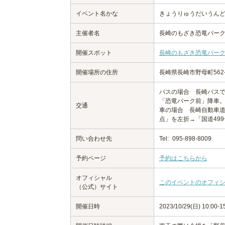
イベント名かな
きょうりゅうだいうん
主催者名
長崎のもざき恐竜パー
開催スポット
長崎のもざき恐竜パー
開催場所の住所
長崎県長崎市野母町562-
バスの場合 長崎バス
「恐竜パーク前」降車
交通
車の場合 長崎自動車道
点」を左折→「国道49
問い合わせ先
Tel:
095-898-8009
予約ページ
予約はこちらから
オフィシャル
このイベントのオフィ
（公式）サイト
開催日時
2023/10/29(日) 10:00