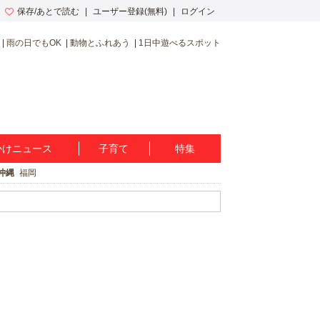
保存/あとで読む
ユーザー登録(無料)
ログイン
雨の日でもOK
動物とふれあう
1日中遊べるスポット
かけニュース
子育て
特集
沖縄
福岡