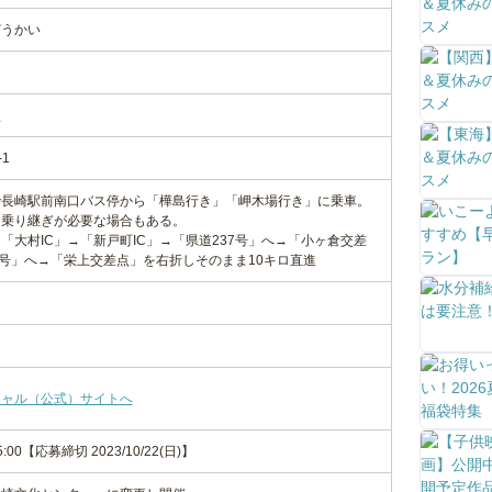
どうかい
ク
ク
1
で長崎駅前南口バス停から「樺島行き」「岬木場行き」に乗車。
。乗り継ぎが必要な場合もある。
「大村IC」→「新戸町IC」→「県道237号」へ→「小ヶ倉交差
9号」へ→「栄上交差点」を右折しそのまま10キロ直進
シャル（公式）サイトへ
-15:00【応募締切 2023/10/22(日)】