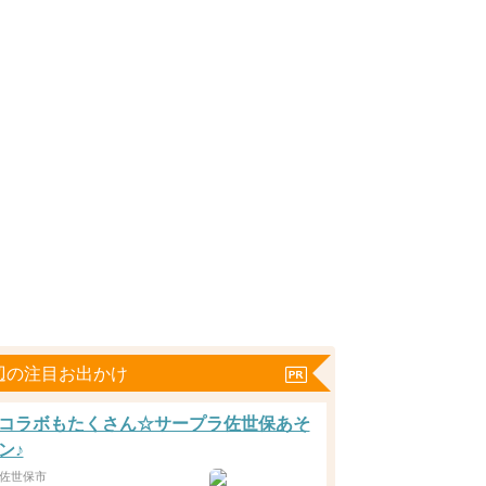
辺の注目お出かけ
コラボもたくさん☆サープラ佐世保あそ
ン♪
佐世保市