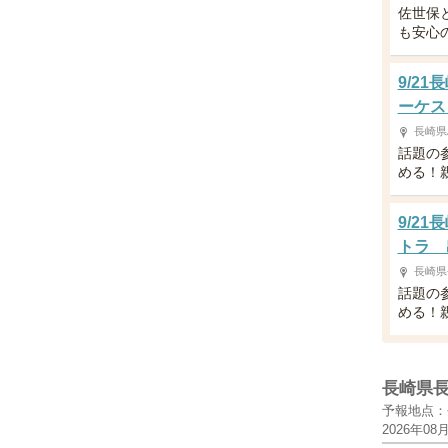
佐世保
も安心
9/2
ーケス
長崎県
話題の
める！
9/2
トラ 
長崎県
話題の
める！
長崎県
予報地点：
2026年08