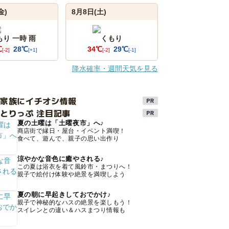
金)
8月8日(土)
もり 一時 雨
くもり
℃
28℃
34℃
29℃
[-2]
[+1]
[-2]
[-1]
降水確率・週間天気を見る
け家族にイチオシ情報
とりっぷ 注目記事
夏の土曜は「土曜夜市」へ♪
商店街で縁日・屋台・イベント満喫！
食べて、遊んで、親子の思い出作り
涼やかな音色に癒やされる♪
この夏は浴衣を着て風鈴市・まつりへ！
親子で絵付け体験や絶景を満喫しよう
夏の朝に早起きしておでかけ♪
親子で神秘的なハスの絶景を楽しもう！
スイレンとの違い＆ハスまつり情報も