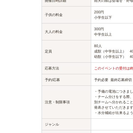
開催日時詳細
雨天の際は会場を「野
200円
子供の料金
小学生以下
300円
大人の料金
中学生以上
80人
定員
成獣（中学生以上） 4
幼獣（小学生以下） 4
応募方法
このイベントの受付は
予約/応募
予約必要
最終応募締切 20
・予備の電池につきま
・チーム分けをする際
注意・制限事項
別チームへ分かれるこ
発表させていただきま
・水分補給が出来るよ
ジャンル