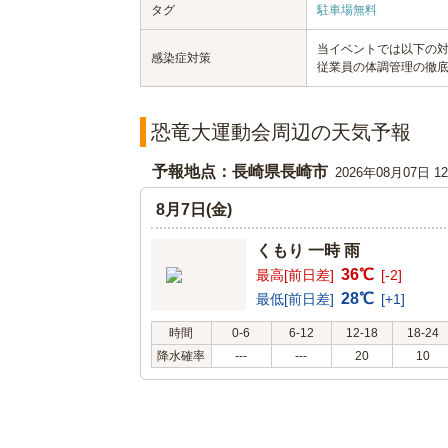
タグ
駐車場無料
当イベントでは以下の
感染症対策
従業員の体調管理の徹
恐竜大運動会周辺の天気予報
予報地点：長崎県長崎市
2026年08月07日 
8月7日(金)
くもり 一時 雨
36℃
最高[前日差]
[-2]
28℃
最低[前日差]
[+1]
時間
0-6
6-12
12-18
18-24
降水確率
---
---
20
10