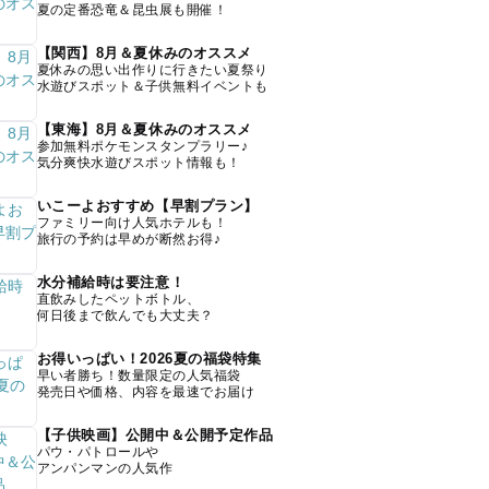
夏の定番恐竜＆昆虫展も開催！
【関西】8月＆夏休みのオススメ
夏休みの思い出作りに行きたい夏祭り
水遊びスポット＆子供無料イベントも
【東海】8月＆夏休みのオススメ
参加無料ポケモンスタンプラリー♪
気分爽快水遊びスポット情報も！
いこーよおすすめ【早割プラン】
ファミリー向け人気ホテルも！
旅行の予約は早めが断然お得♪
水分補給時は要注意！
直飲みしたペットボトル、
何日後まで飲んでも大丈夫？
お得いっぱい！2026夏の福袋特集
早い者勝ち！数量限定の人気福袋
発売日や価格、内容を最速でお届け
【子供映画】公開中＆公開予定作品
パウ・パトロールや
アンパンマンの人気作