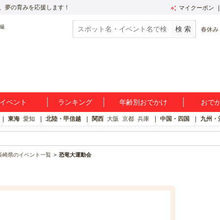
、夢の育みを応援します！
マイクーポン
春休み
イベント
ランキング
年齢別おでかけ
おで
東海
愛知
北陸・甲信越
関西
大阪
京都
兵庫
中国・四国
九州・
長崎県のイベント一覧
恐竜大運動会