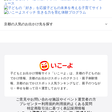
京都の人気のお出かけ先を探す
京都のエリアからプール子ども連れのお出かけスポット
を探す
宇治・京都南部（長岡京・山崎）のプールお出かけ
京都駅周辺・四条河原町・東寺・伏見（伏見稲荷）のプールお
出かけ
天橋立・舞鶴・丹後半島のプールお出かけ
福知山・綾部のプールお出かけ
子どもとお出かけ情報サイト「いこーよ」は、京都の子どものお
亀岡・湯の花・美山・丹波のプールお出かけ
でかけ情報、京都のお出かけスポットのクチコミ・親子体験情
嵐山・嵯峨野・高雄のプールお出かけ
報、京都のおでかけスポット人気ランキングなど、親子のつなが
烏丸・二条城・北野天満宮のプールお出かけ
り・幸せを願って日々運営しております。
丹後・久美浜のプールお出かけ
清水寺・祇園・東山・金閣寺・北白川周辺のプールお出かけ
ご意見やお問い合わせ
施設やイベント運営者の方
プレゼンター利用規約
利用規約
よくある質問
大原・鞍馬・貴船のプールお出かけ
特定商取引法に基づく表記
採用情報