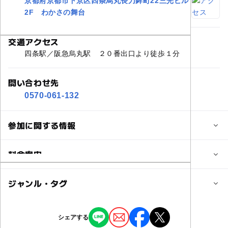
京都府京都市下京区四条烏丸長刀鉾町22三光ビル
2F わかさの舞台
交通アクセス
四条駅／阪急烏丸駅 ２０番出口より徒歩１分
問い合わせ先
0570-061-132
参加に関する情報
対象年齢
料金案内
3歳･4歳･5歳･6歳(幼児)
小学生
中学生･高校生
大人
子供の料金詳細
ジャンル・タグ
予約/応募
大人料金と同じです。
予約必要
ハンカチ染め：税込2,500円
ジャンル
シェアする
最終応募締切 2025-3-28(金)
縅体験：税込4,000円
ものづくり・学び体験