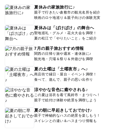
夏休みの家族旅行に♪
親子で行きたい倉敷市の観光名所を紹介
映画のロケ地巡り＆親子向けの体験充実
夏休みは「ばけばけ」の舞台へ
聖地巡礼・グルメ・花火大会を満喫！
夏の松江で「やりたいこと」をご紹介
7月の親子旅おすすめ情報
関西の日帰り旅や週末・連休旅に♪
観光地・穴場＆祭り＆外遊びを満喫
夏の土曜は「土曜夜市」へ♪
商店街で縁日・屋台・イベント満喫！
食べて、遊んで、親子の思い出作り
涼やかな音色に癒やされる♪
この夏は浴衣を着て風鈴市・まつりへ！
親子で絵付け体験や絶景を満喫しよう
夏の朝に早起きしておでかけ♪
親子で神秘的なハスの絶景を楽しもう！
スイレンとの違い＆ハスまつり情報も