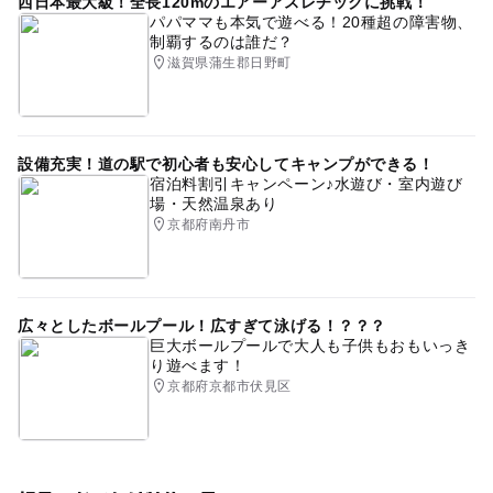
西日本最大級！全長120mのエアーアスレチックに挑戦！
パパママも本気で遊べる！20種超の障害物、
制覇するのは誰だ？
滋賀県蒲生郡日野町
設備充実！道の駅で初心者も安心してキャンプができる！
宿泊料割引キャンペーン♪水遊び・室内遊び
場・天然温泉あり
京都府南丹市
広々としたボールプール！広すぎて泳げる！？？？
巨大ボールプールで大人も子供もおもいっき
り遊べます！
京都府京都市伏見区