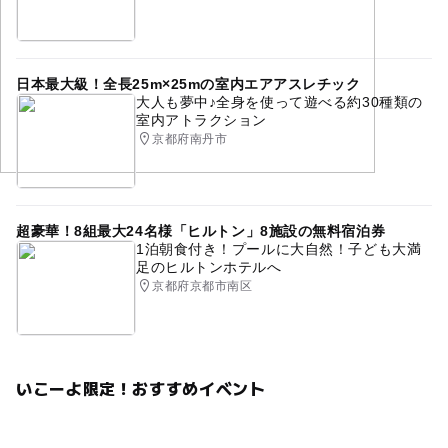
お友達といっしょに
一緒
お父さん
お母さん
おじいちゃんおばあちゃんと
おばあちゃん
おじいちゃん
パパ
ママ
子供
子供体験
日本最大級！全長25m×25mの室内エアアスレチック
大人も夢中♪全身を使って遊べる約30種類の
烏丸
四条
下京区
8才
9才
10才
11才
室内アトラクション
京都府南丹市
12才
8歳
9歳
10歳
手作り体験
土日
土曜日
土曜
土日祝
雑貨
秋
4歳
5歳
6歳
7歳
4才
5才
6才
7才
かわいい雑貨
超豪華！8組最大24名様「ヒルトン」8施設の無料宿泊券
1泊朝食付き！プールに大自然！子ども大満
2月
3歳
足のヒルトンホテルへ
京都府京都市南区
いこーよ限定！おすすめイベント