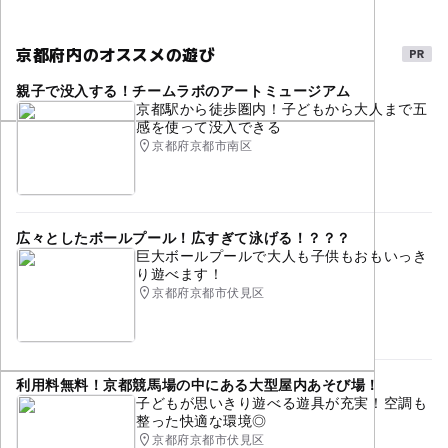
金彩トートバッグ制作：税込3,500円
現金、クレジットカード、電子マネー、各種QRコード決
注意・制限事項
済がご利用いただけます。
京都府内のオススメの遊び
タグ
体験の最終受付は16:30です
●参加費は当日受付にて頂戴いたします。
親子で没入する！チームラボのアートミュージアム
雨の日でもOK
2-3時間以内のおでかけ体験
京都駅から徒歩圏内！子どもから大人まで五
応募方法
大人の料金詳細
感を使って没入できる
おやこで体験
いろいろ体験
こどもと体験
京都府京都市南区
このイベントの受付は終了しました。
ハンカチ染め：税込2,500円
こどもの体験
てづくり体験
お仕事体験
親子体験
縅体験：税込4,000円
金彩トートバッグ制作：税込3,500円
体験プログラム
体験工房
こどもに体験させたい施設
予約ページ
さまざなまな体験ができる
京都旅行
伝統工芸
広々としたボールプール！広すぎて泳げる！？？？
予約はこちらから
現金、クレジットカード、電子マネー、各種QRコード決
巨大ボールプールで大人も子供もおもいっき
済がご利用いただけます。
伝統工芸体験
京都市
小学生向け
伝統文化
り遊べます！
●参加費は当日受付にて頂戴いたします。
京都府京都市伏見区
古き文化
家族で歴史を学ぶ
日本の歴史・民俗を学ぶ
歴史のある製法
歴史
ご家族で楽しめる
ご家族そろって参加OK
工芸体験
京都文化
利用料無料！京都競馬場の中にある大型屋内あそび場！
子どもが思いきり遊べる遊具が充実！空調も
文化・歴史にふれる
美術
芸術
アート
整った快適な環境◎
京都府京都市伏見区