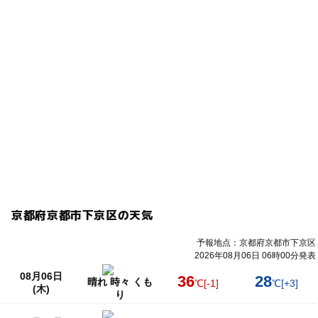
京都府京都市下京区の天気
予報地点：京都府京都市下京区
2026年08月06日 06時00分発表
08月06日
36
28
晴れ 時々 くも
℃
[-1]
℃
[+3]
(木)
り