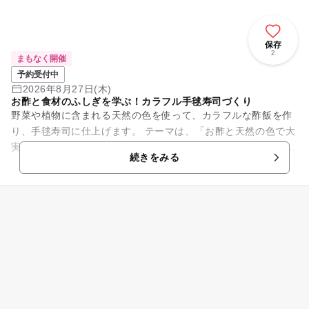
保存
2
まもなく開催
予約受付中
2026年8月27日(木)
お酢と食材のふしぎを学ぶ！カラフル手毬寿司づくり
野菜や植物に含まれる天然の色を使って、カラフルな酢飯を作
り、手毬寿司に仕上げます。 テーマは、「お酢と天然の色で大
実験！食材に隠された科学のヒミツ」。 紅芯大根、大葉、抹
続きをみる
茶、玉ねぎの...