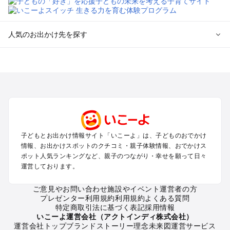
人気のお出かけ先を探す
全国からプール子連れおでかけスポットを探す
北海道･東北のプールおでかけ
北陸･甲信越のプールおでかけ
関東のプールおでかけ
東海のプールおでかけ
関西のプールおでかけ
中国･四国のプールおでかけ
子どもとお出かけ情報サイト「いこーよ」は、子どものおでかけ
九州･沖縄のプールおでかけ
情報、お出かけスポットのクチコミ・親子体験情報、おでかけス
ポット人気ランキングなど、親子のつながり・幸せを願って日々
運営しております。
定番お出かけスポット
遊園地
ご意見やお問い合わせ
施設やイベント運営者の方
動物園
プレゼンター利用規約
利用規約
よくある質問
バーベキュー
特定商取引法に基づく表記
採用情報
釣り
いこーよ運営会社（アクトインディ株式会社）
運営会社トップ
ブランドストーリー
理念
未来図
運営サービス
牧場