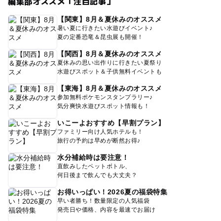
編集部オススメ「注目記事」
【関東】8月＆夏休みのオススメ
暑い夏に行きたい水遊びイベント♪
夏の定番恐竜＆昆虫展も開催！
【関西】8月＆夏休みのオススメ
夏休みの思い出作りに行きたい夏祭り
水遊びスポット＆子供無料イベントも
【東海】8月＆夏休みのオススメ
参加無料ポケモンスタンプラリー♪
気分爽快水遊びスポット情報も！
いこーよおすすめ【早割プラン】
ファミリー向け人気ホテルも！
旅行の予約は早めが断然お得♪
水分補給時は要注意！
直飲みしたペットボトル、
何日後まで飲んでも大丈夫？
お得いっぱい！2026夏の福袋特集
早い者勝ち！数量限定の人気福袋
発売日や価格、内容を最速でお届け