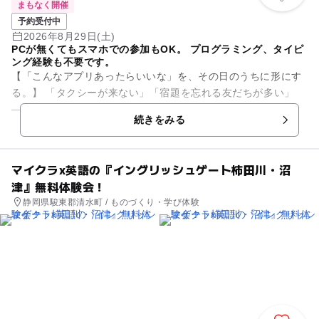
まもなく開催
予約受付中
2026年8月29日(土)
PCが無くてもスマホでの参加もOK。 プログラミング、タイピ
ング経験も不要です。
【「こんなアプリあったらいいな」を、その日のうちに形にす
る。】 「タクシーが来ない」「宿題を忘れる友だちが多い」
——世の中のアプリは、すべて誰かの"困りごと"から生まれま
続きをみる
した。 このワークシ...
マイクラx英語の『イングリッシュゲート柿田川・沼
津』無料体験会！
静岡県駿東郡清水町 / ものづくり・学び体験