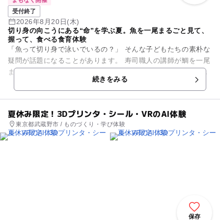
まもなく開催
受付終了
2026年8月20日(木)
切り身の向こうにある“命”を学ぶ夏。魚を一尾まるごと見て、
握って、食べる食育体験
「魚って切り身で泳いでいるの？」 そんな子どもたちの素朴な
疑問が話題になることがあります。 寿司職人の講師が鯛を一尾
まるごと捌きながら、うろこ、骨、内臓など魚の体の仕組みを
続きをみる
分かりやすく説...
夏休み限定！3Dプリンタ・シール・VRのAI体験
東京都武蔵野市 / ものづくり・学び体験
保存