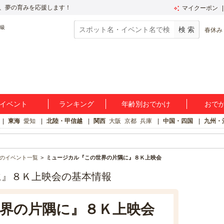
、夢の育みを応援します！
マイクーポン
春休み
イベント
ランキング
年齢別おでかけ
おで
東海
愛知
北陸・甲信越
関西
大阪
京都
兵庫
中国・四国
九州・
のイベント一覧
ミュージカル『この世界の片隅に』８Ｋ上映会
に』８Ｋ上映会の基本情報
界の片隅に』８Ｋ上映会