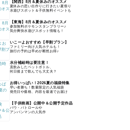
【関西】8月＆夏休みのオススメ
夏休みの思い出作りに行きたい夏祭り
水遊びスポット＆子供無料イベントも
【東海】8月＆夏休みのオススメ
参加無料ポケモンスタンプラリー♪
気分爽快水遊びスポット情報も！
いこーよおすすめ【早割プラン】
ファミリー向け人気ホテルも！
旅行の予約は早めが断然お得♪
水分補給時は要注意！
直飲みしたペットボトル、
何日後まで飲んでも大丈夫？
お得いっぱい！2026夏の福袋特集
早い者勝ち！数量限定の人気福袋
発売日や価格、内容を最速でお届け
【子供映画】公開中＆公開予定作品
パウ・パトロールや
アンパンマンの人気作