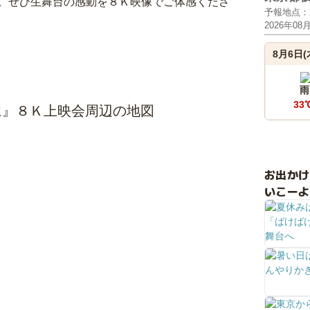
。ぜひ生舞台の感動を８Ｋ映像でご体感くださ
予報地点：
2026年08
8月6日(
雨
33
に』８Ｋ上映会周辺の地図
お出か
いこーよ