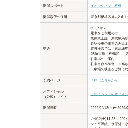
開催スポット
イオンシネマ 板橋
開催場所の住所
東京都板橋区徳丸2-6-
□アクセス
電車をご利用の方
東武東上線 東武練馬
各駅停車の電車のみ止ま
交通
乗換検索では「東武練
JR埼京線「板橋駅」・
駐車場のご案内
駐車台数 920台 ※高さ
（劇場で映画をご覧にな
予約ページ
予約はこちらから
オフィシャル
このイベントのオフィ
（公式）サイト
開催日時
2025/04/12(土)〜2025/0
◇4/12(土)11:35～
ン：平野綾、水原哲：