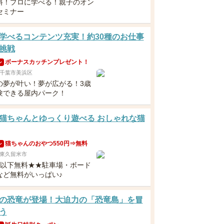
料！プロに学べる！親子のオン
セミナー
学べるコンテンツ充実！約30種のお仕事
挑戦
ボーナスカッチンプレゼント！
ン
千葉市美浜区
の夢が叶い！夢が広がる！3歳
験できる屋内パーク！
猫ちゃんとゆっくり遊べる おしゃれな猫
猫ちゃんのおやつ550円⇒無料
ン
東久留米市
歳以下無料★★駐車場・ボード
など無料がいっぱい♪
超の恐竜が登場！大迫力の「恐竜島」を冒
う