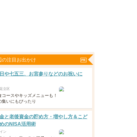
辺の注目お出かけ
日や七五三、お宮参りなどのお祝いに
足立区
食コースやキッズメニューも！
の集いにもぴったり
金と老後資金の貯め方・増やし方＆こど
めのNISA活用術
イン