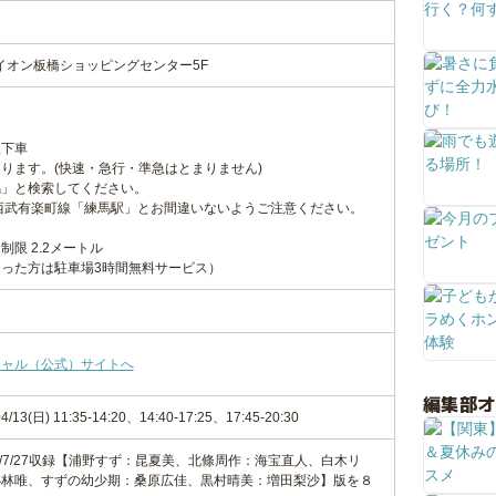
1イオン板橋ショッピングセンター5F
駅下車
ります。(快速・急行・準急はとまりません)
馬」と検索してください。
西武有楽町線「練馬駅」とお間違いないようご注意ください。
制限 2.2メートル
った方は駐車場3時間無料サービス）
シャル（公式）サイトへ
編集部
4/13(日) 11:35-14:20、14:40-17:25、17:45-20:30
 2024/7/27収録【浦野すず：昆夏美、北條周作：海宝直人、白木リ
小林唯、すずの幼少期：桑原広佳、黒村晴美：増田梨沙】版を８