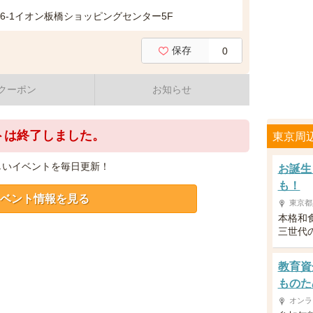
6-1イオン板橋ショッピングセンター5F
保存
0
クーポン
お知らせ
トは終了しました。
東京周
しいイベントを毎日更新！
お誕生
も！
ベント情報を見る
東京都
本格和
三世代
教育資
ものた
オンラ