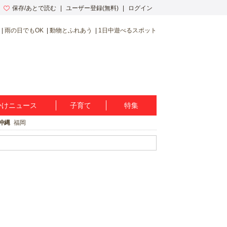
保存/あとで読む
ユーザー登録(無料)
ログイン
雨の日でもOK
動物とふれあう
1日中遊べるスポット
かけニュース
子育て
特集
沖縄
福岡