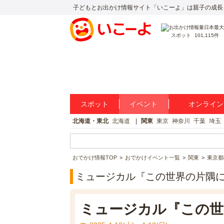
子どもとお出かけ情報サイト「いこーよ」は親子の成長
スポット
101,115件
スポット
イベント
オンライン
北海道・東北
北海道
関東
東京
神奈川
千葉
埼玉
おでかけ情報TOP
おでかけイベント一覧
関東
東京都
ミュージカル『この世界の片隅
ミュージカル『この世