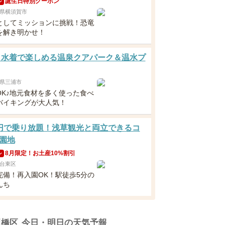
誕生日特別クーポン
ン
県横須賀市
としてミッションに挑戦！恐竜
を解き明かせ！
 水着で楽しめる温泉クアパーク＆温水プ
県三浦市
OK♪地元食材を多く使った食べ
バイキングが大人気！
円で乗り放題！浅草観光と両立できるコ
園地
8月限定！お土産10%割引
ン
台東区
完備！再入園OK！駅徒歩5分の
んち
板橋区
今日・明日の天気予報