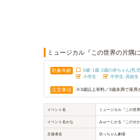
ミュージカル『この世界の片隅
0歳･1歳･2歳の赤ちゃん(乳児
対象年齢
小学生
中学生･高校生
※3歳以上有料／3歳未満で座席
注意事項
イベント名
ミュージカル『この世
イベント名かな
みゅーじかる『このせ
主催者名
坊っちゃん劇場