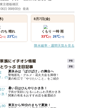
東京都板橋区
月06日 06時00分
発表
木)
8月7日(金)
 のち 晴れ
くもり 一時 雨
℃
23℃
33℃
26℃
[+1]
[0]
[0]
[+3]
降水確率・週間天気を見る
け家族にイチオシ情報
とりっぷ 注目記事
夏休みは「ばけばけ」の舞台へ
聖地巡礼・グルメ・花火大会を満喫！
夏の松江で「やりたいこと」をご紹介
暑い日はひんやりかき氷！
子供が笑顔になる♪ふわふわ天然かき氷
関東の有名＆おすすめ店を厳選紹介
東京から90分のまちで夏旅！