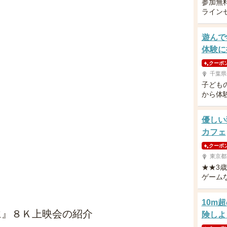
参加無
ライン
遊んで
体験に
クーポ
千葉県
子ども
から体
優しい
カフェ
クーポ
東京都
★★3
ゲーム
10m
に』８Ｋ上映会の紹介
険しよ