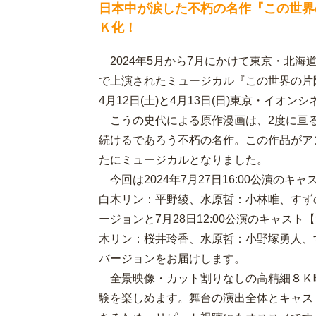
日本中が涙した不朽の名作『この世界
Ｋ化！
2024年5月から7月にかけて東京・北海
で上演されたミュージカル『この世界の片隅
4月12日(土)と4月13日(日)東京・イオ
こうの史代による原作漫画は、2度に亘る
続けるであろう不朽の名作。この作品がア
たにミュージカルとなりました。
今回は2024年7月27日16:00公演の
白木リン：平野綾、水原哲：小林唯、すず
ージョンと7月28日12:00公演のキャス
木リン：桜井玲香、水原哲：小野塚勇人、
バージョンをお届けします。
全景映像・カット割りなしの高精細８Ｋ
験を楽しめます。舞台の演出全体とキャス