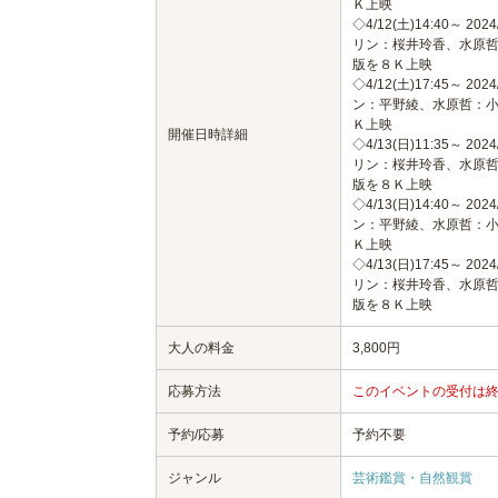
Ｋ上映
◇4/12(土)14:40～
リン：桜井玲香、水原
版を８Ｋ上映
◇4/12(土)17:45～
ン：平野綾、水原哲：
Ｋ上映
開催日時詳細
◇4/13(日)11:35～
リン：桜井玲香、水原
版を８Ｋ上映
◇4/13(日)14:40～
ン：平野綾、水原哲：
Ｋ上映
◇4/13(日)17:45～
リン：桜井玲香、水原
版を８Ｋ上映
大人の料金
3,800円
応募方法
このイベントの受付は
予約/応募
予約不要
ジャンル
芸術鑑賞・自然観賞