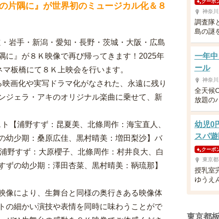
クーポ
の片隅に』が世界初のミュージカル化＆８
神奈川
調査隊
島の謎
道・岩手・新潟・愛知・長野・茨城・大阪・広島
に』が８Ｋ映像で再び帰ってきます！2025年
一年中
ール
ンシネマ板橋にて８Ｋ上映会を行います。
神奈川
映画化や実写ドラマ化がなされた、永遠に残り
全天候
ンジェラ・アキのオリジナル楽曲に乗せて、新
放題の
キャスト【浦野すず：昆夏美、北條周作：海宝直人、
幼児0
スパ遊
の幼少期：桑原広佳、黒村晴美：増田梨沙】バ
クーポ
ト【浦野すず：大原櫻子、北條周作：村井良大、白
東京都
すずの幼少期：澤田杏菜、黒村晴美：鞆琉那】
授乳室
ゆうえ
映像により、生舞台と同様の奥行きある映像体
トの細かい演技や表情を同時に味わうことがで
東京都