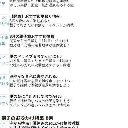
真田氏ゆかりの上田市で観光を満喫♪
涼しい高原・国宝・別所温泉をめぐる旅
【関東】おすすめ夏祭り情報
8月＆夏休みに楽しめる♪
親子で行きたいお祭り・イベントが満載
8月の親子旅おすすめ情報
関東からの日帰り～1泊旅にぴったり
観光地・穴場＆避暑地や収穫体験も！
夏のドライブ＆おでかけにも♪
八ヶ岳・清里エリアで日帰り～1泊旅！
北杜市の人気＆穴場観光スポット厳選
涼やかな音色に癒やされる♪
この夏は浴衣を着て風鈴市・まつりへ！
親子で絵付け体験や絶景を満喫しよう
夏の朝に早起きしておでかけ♪
親子で神秘的なハスの絶景を楽しもう！
スイレンとの違い＆ハスまつり情報も
 親子のおでかけ特集 8月
今から準備！夏休みのお出かけ情報満載
おすすめ遊び場＆イベントをチェック！