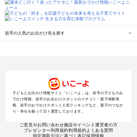
岩手の人気のお出かけ先を探す
岩手のエリアからプール子ども連れのお出かけスポット
を探す
盛岡・雫石・鶯宿周辺のプールお出かけ
花巻・北上・遠野のプールお出かけ
平泉・一関・奥州のプールお出かけ
安比・八幡平・二戸のプールお出かけ
三陸海岸周辺のプールお出かけ
子どもとお出かけ情報サイト「いこーよ」は、岩手の子どものお
でかけ情報、岩手のお出かけスポットのクチコミ・親子体験情
岩手の定番お出かけスポット
報、岩手のおでかけスポット人気ランキングなど、親子のつなが
り・幸せを願って日々運営しております。
岩手の遊園地
岩手の動物園
ご意見やお問い合わせ
施設やイベント運営者の方
岩手のバーベキュー
プレゼンター利用規約
利用規約
よくある質問
岩手の釣り
特定商取引法に基づく表記
採用情報