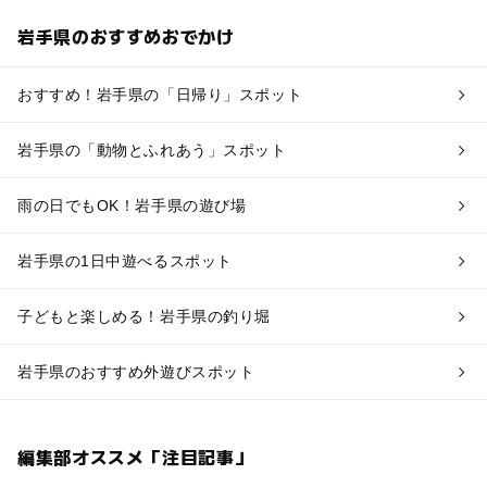
動物の状態によっては当日実施内容が変更となる場合もあ
岩手県のおすすめおでかけ
ります。
参加料金
大人（高校生以上）3500円
おすすめ！岩手県の「日帰り」スポット
小中学生 3500円
未就学児無料（人数制限有）
岩手県の「動物とふれあう」スポット
※大人（高校生以上）1名様に対し、小中学生が1名様分無
雨の日でもOK！岩手県の遊び場
料となります。
※未就学児の参加料金は無料となりますが、安全上の理由
から未就学児の参加は大人（高校生以上）1名様に対し最
岩手県の1日中遊べるスポット
大2名様までとさせていただきます。
※また、安全上の理由からお子様のみでの参加はできませ
子どもと楽しめる！岩手県の釣り堀
ん。
岩手県のおすすめ外遊びスポット
予約ページ
予約はこちらから
編集部オススメ「注目記事」