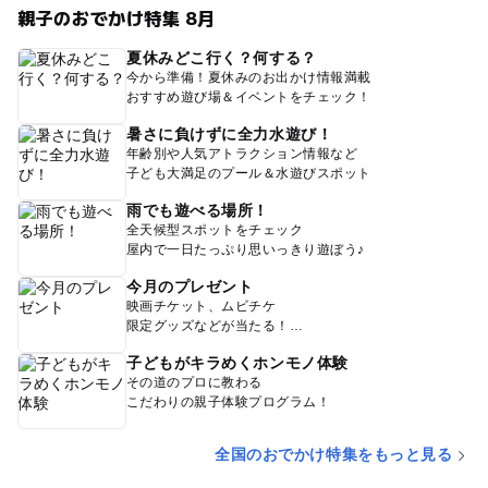
とされている動物種においては、感染予防のために動物と
親子のおでかけ特集 8月
の適度な距離感を保った上でのガイド実施となります。ご
夏休みどこ行く？何する？
了承ください。
今から準備！夏休みのお出かけ情報満載
おすすめ遊び場＆イベントをチェック！
応募方法
暑さに負けずに全力水遊び！
なかよしガイドは動物種、日時が決まっています。カレン
年齢別や人気アトラクション情報など
ダーからご希望の回をクリックし、申込フォームにご入
子ども大満足のプール＆水遊びスポット
力、送信ください。後日担当者よりご連絡を差し上げ、ご
雨でも遊べる場所！
予約完了となります。
全天候型スポットをチェック
屋内で一日たっぷり思いっきり遊ぼう♪
なかよしガイドのご予約は先着順（1日1件1組まで・1組最
今月のプレゼント
大5名まで）となります。
映画チケット、ムビチケ
申し込み受け付けはカレンダーの申込フォームからのみと
限定グッズなどが当たる！
なります。ご了承ください。
子どもがキラめくホンモノ体験
来園予定日の2週間前までにお申し込みください。
その道のプロに教わる
申し込み後3日経過しても当園から返信がない場合はご連
こだわりの親子体験プログラム！
絡ください。
キャンセルなど、予約内容を変更する場合はお早めにお知
全国のおでかけ特集をもっと見る
らせください。