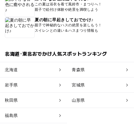
この夏は浴衣を着て風鈴市・まつりへ！
・大人1名様 小中学生2名様の場合：7,000円
親子で絵付け体験や絶景を満喫しよう
・大人2名様 小中学生2名様 幼児1名様の場合：7,000
円
夏の朝に早起きしておでかけ♪
親子で神秘的なハスの絶景を楽しもう！
・大人2名様 小中学生3名様の場合：10,500円
スイレンとの違い＆ハスまつり情報も
・大人1名様 幼児3名様の場合はお断りさせていただきま
す。
参加定員
北海道･東北おでかけ人気スポットランキング
1日1件1組（上限5名、ツキノワグマのみ4名）まで ※先
着順
所要時間
北海道
青森県
1時間
受け入れ時間
岩手県
宮城県
11:00～15:00の間 （動物種によって実施時間が決まって
いるものもあります。各コース詳細をご確認ください）
秋田県
山形県
※獣舎内見学の実施は動物種によって異なります。これま
でに、新型コロナウイルスにイヌやネコが感染したと考え
福島県
られる事例が数例報告されています。また、動物園のトラ
やライオンの感染事例も報告されています。これに伴い、
新型コロナウイルスの感受性が他の動物種よりも特に高い