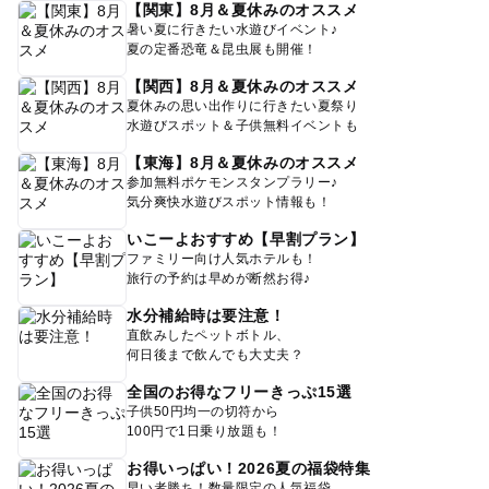
【関東】8月＆夏休みのオススメ
暑い夏に行きたい水遊びイベント♪
夏の定番恐竜＆昆虫展も開催！
【関西】8月＆夏休みのオススメ
夏休みの思い出作りに行きたい夏祭り
水遊びスポット＆子供無料イベントも
【東海】8月＆夏休みのオススメ
参加無料ポケモンスタンプラリー♪
気分爽快水遊びスポット情報も！
いこーよおすすめ【早割プラン】
ファミリー向け人気ホテルも！
旅行の予約は早めが断然お得♪
水分補給時は要注意！
直飲みしたペットボトル、
何日後まで飲んでも大丈夫？
全国のお得なフリーきっぷ15選
子供50円均一の切符から
100円で1日乗り放題も！
お得いっぱい！2026夏の福袋特集
早い者勝ち！数量限定の人気福袋