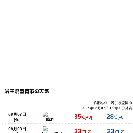
予約必要
動物とふれあう
大人の料金詳細
注意・制限事項
別途入園料が必要です
なかよしガイドは動物種、日時が決まっています。カレン
ダーからご希望の回をクリックし、申込フォームにご入
力、送信ください。後日担当者よりご連絡を差し上げ、ご
予約完了となります。
なかよしガイドのご予約は先着順（1日1件1組まで・1組最
大5名まで）となります。
申し込み受け付けはカレンダーの申込フォームからのみと
なります。ご了承ください。
来園予定日の2週間前までにお申し込みください。
岩手県盛岡市の天気
申し込み後3日経過しても当園から返信がない場合はご連
絡ください。
予報地点：岩手県盛岡市
キャンセルなど、予約内容を変更する場合はお早めにお知
2026年08月07日 18時00分発表
08月07日
らせください。
35
28
℃
[+3]
℃
[+5]
晴れ
(金)
動物の状態によっては当日実施内容が変更となる場合もあ
ります。
08月08日
33
23
℃
[-2]
℃
[-2]