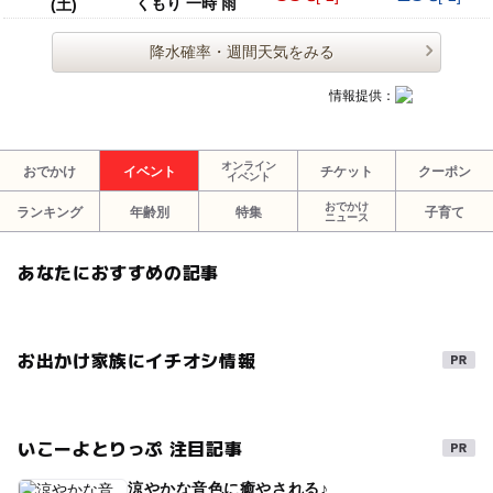
くもり 一時 雨
(土)
参加料金
大人（高校生以上）3500円
降水確率・週間天気をみる
小中学生 3500円
未就学児無料（人数制限有）
情報提供：
※大人（高校生以上）1名様に対し、小中学生が1名様分無
料となります。
オンライン
おでかけ
イベント
チケット
クーポン
イベント
※未就学児の参加料金は無料となりますが、安全上の理由
おでかけ
から未就学児の参加は大人（高校生以上）1名様に対し最
ランキング
年齢別
特集
子育て
ニュース
大2名様までとさせていただきます。
※また、安全上の理由からお子様のみでの参加はできませ
あなたにおすすめの記事
ん。
参加者の内訳と参加料金の例
お出かけ家族にイチオシ情報
・大人1名様の場合：3,500円
・大人1名様 小中学生1名様の場合：3,500円
・大人1名様 小中学生1名様 幼児1名様の場合：3,500
円
いこーよとりっぷ 注目記事
・大人1名様 小中学生1名様 幼児2名様の場合：3,500
円
涼やかな音色に癒やされる♪