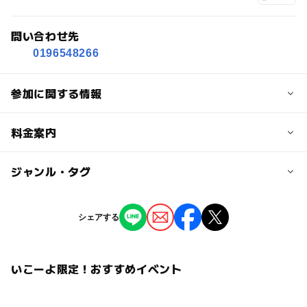
問い合わせ先
0196548266
参加に関する情報
定員
料金案内
1人
子供の料金
ジャンル・タグ
定員詳細
500円
1組最大５名まで
ジャンル
シェアする
子供の料金詳細
生き物ふれあい
ものづくり・学び体験
対象年齢
別途入園料が必要です
3歳･4歳･5歳･6歳(幼児)
大人
いこーよ限定！おすすめイベント
タグ
大人の料金
予約/応募
ガイドツアー
特別体験
動物
どうぶつ
1,000円