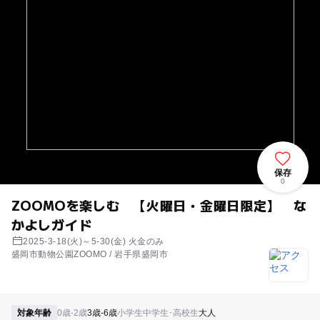
保存
0
ZOOMOを楽しむ 【火曜日・金曜日限定】 な
かよしガイド
2025-3-18(火)～5-30(金) 火金のみ
盛岡市動物公園ZOOMO / 岩手県盛岡市
対象年齢
0歳-2歳
3歳-6歳
小学生
中学生･高校生
大人