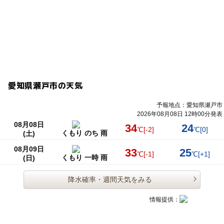
愛知県瀬戸市の天気
予報地点：愛知県瀬戸市
2026年08月08日 12時00分発表
08月08日
34
24
℃
[-2]
℃
[0]
くもり のち 雨
(土)
08月09日
33
25
℃
[-1]
℃
[+1]
くもり 一時 雨
(日)
降水確率・週間天気をみる
情報提供：