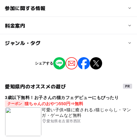
参加に関する情報
対象年齢
料金案内
3歳･4歳･5歳･6歳(幼児)
小学生
中学生･高校生
大人
子供の料金
ジャンル・タグ
予約/応募
無料
予約不要
ジャンル
シェアする
大人の料金
ものづくり・学び体験
無料
愛知県内のオススメの遊び
タグ
3歳以下無料！お子さんの猫カフェデビューにもぴったり
駐車場無料
入館無料
無料で楽しめる
粘土
猫ちゃんのおやつ550円⇒無料
クーポン
創造力を育てる
雨の日でも楽しめる
雨でも楽しめる
可愛い子供×猫に癒される♪猫じゃらし・マン
ガ・ゲームなど無料
屋内
愛知県名古屋市西区