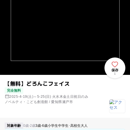
保存
1
【無料】どろんこフェイス
完全無料
2025-4-19(土)～5-25(日) 火水木金土日祝日のみ
ノベルティ・こども創造館 / 愛知県瀬戸市
対象年齢
0歳-2歳
3歳-6歳
小学生
中学生･高校生
大人