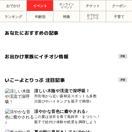
オンライン
おでかけ
イベント
チケット
クーポン
イベント
おでかけ
ランキング
年齢別
特集
子育て
ニュース
あなたにおすすめの記事
お出かけ家族にイチオシ情報
いこーよとりっぷ 注目記事
涼しい木陰や渓流で深呼吸！
市街地から近い森林浴スポットも多数
川遊びやハイキングを親子で満喫♪
涼やかな音色に癒やされる♪
この夏は浴衣を着て風鈴市・まつりへ！
親子で絵付け体験や絶景を満喫しよう
夏の朝に早起きしておでかけ♪