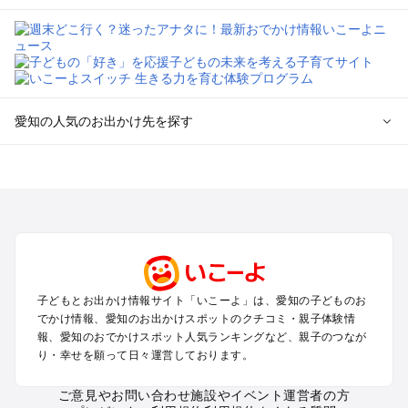
愛知の人気のお出かけ先を探す
愛知のエリアからプール子ども連れのお出かけスポット
を探す
岡崎・豊田・豊橋・三河湾のプールお出かけ
名古屋（名駅・栄・名古屋城・金山・千種）周辺のプールお出
かけ
犬山・一宮・小牧・瀬戸・各務原・尾張のプールお出かけ
知多半島（常滑・半田・南知多）のプールお出かけ
子どもとお出かけ情報サイト「いこーよ」は、愛知の子どものお
でかけ情報、愛知のお出かけスポットのクチコミ・親子体験情
愛知の定番お出かけスポット
報、愛知のおでかけスポット人気ランキングなど、親子のつなが
り・幸せを願って日々運営しております。
愛知の遊園地
愛知の動物園
ご意見やお問い合わせ
施設やイベント運営者の方
愛知のバーベキュー