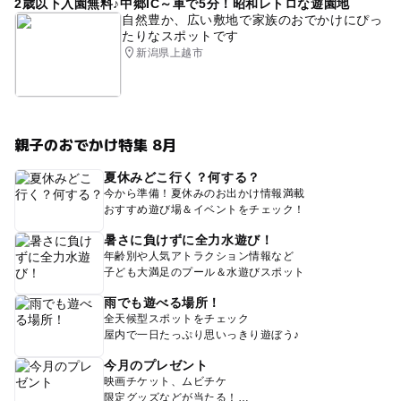
2歳以下入園無料♪中郷IC～車で5分！昭和レトロな遊園地
自然豊か、広い敷地で家族のおでかけにぴっ
たりなスポットです
新潟県上越市
親子のおでかけ特集 8月
夏休みどこ行く？何する？
今から準備！夏休みのお出かけ情報満載
おすすめ遊び場＆イベントをチェック！
暑さに負けずに全力水遊び！
年齢別や人気アトラクション情報など
子ども大満足のプール＆水遊びスポット
雨でも遊べる場所！
全天候型スポットをチェック
屋内で一日たっぷり思いっきり遊ぼう♪
今月のプレゼント
映画チケット、ムビチケ
限定グッズなどが当たる！