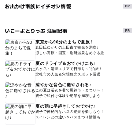
お出かけ家族にイチオシ情報
いこーよとりっぷ 注目記事
東京から90分のまちで夏旅！
真田氏ゆかりの上田市で観光を満喫♪
涼しい高原・国宝・別所温泉をめぐる旅
夏のドライブ＆おでかけにも♪
八ヶ岳・清里エリアで日帰り～1泊旅！
北杜市の人気＆穴場観光スポット厳選
涼やかな音色に癒やされる♪
この夏は浴衣を着て風鈴市・まつりへ！
親子で絵付け体験や絶景を満喫しよう
夏の朝に早起きしておでかけ♪
親子で神秘的なハスの絶景を楽しもう！
スイレンとの違い＆ハスまつり情報も