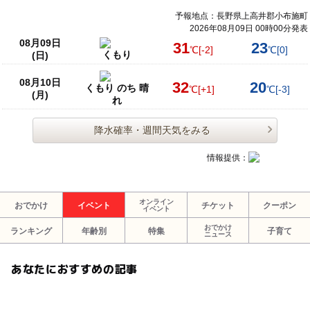
予報地点：長野県上高井郡小布施町
2026年08月09日 00時00分発表
08月09日
31
23
℃
[-2]
℃
[0]
くもり
(日)
08月10日
32
20
くもり のち 晴
℃
[+1]
℃
[-3]
(月)
れ
降水確率・週間天気をみる
情報提供：
オンライン
おでかけ
イベント
チケット
クーポン
イベント
おでかけ
ランキング
年齢別
特集
子育て
ニュース
あなたにおすすめの記事