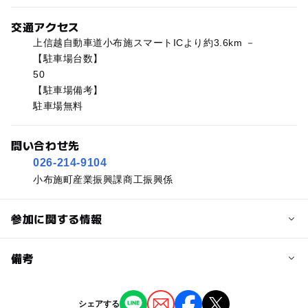
交通アクセス
上信越自動車道小布施スマートICより約3.6km －
【駐車場台数】
50
【駐車場備考】
駐車場無料
問い合わせ先
026-214-9104
小布施町産業振興課商工振興係
参加に関する情報
予約/応募
備考
問い合わせ先に直接ご確認ください。
※掲載の情報は天候や主催者側の都合などにより変更にな
シェアする