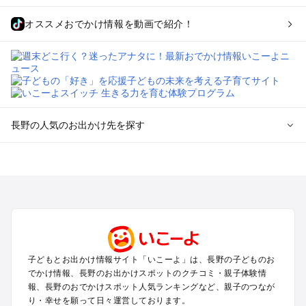
オススメおでかけ情報を動画で紹介！
長野の人気のお出かけ先を探す
長野のエリアからプール子ども連れのお出かけスポット
を探す
軽井沢・万座・嬬恋・北軽井沢のプールお出かけ
松本・上高地・諏訪・乗鞍・美ヶ原のプールお出かけ
長野・戸隠・小布施のプールお出かけ
上田・佐久・小諸・別所のプールお出かけ
伊那・駒ヶ根・飯田・昼神（伊那路）のプールお出かけ
子どもとお出かけ情報サイト「いこーよ」は、長野の子どものお
蓼科・白樺湖・車山・女神湖・姫木平のプールお出かけ
でかけ情報、長野のお出かけスポットのクチコミ・親子体験情
安曇野・大町のプールお出かけ
報、長野のおでかけスポット人気ランキングなど、親子のつなが
白馬・小谷のプールお出かけ
り・幸せを願って日々運営しております。